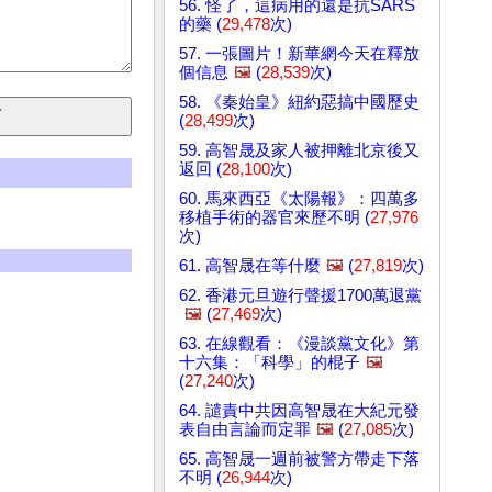
56. 怪了，這病用的還是抗SARS
的藥 (
29,478
次)
57. 一張圖片！新華網今天在釋放
個信息
🖼️
(
28,539
次)
58. 《秦始皇》紐約惡搞中國歷史
(
28,499
次)
59. 高智晟及家人被押離北京後又
返回 (
28,100
次)
60. 馬來西亞《太陽報》：四萬多
移植手術的器官來歷不明 (
27,976
次)
61. 高智晟在等什麼
🖼️
(
27,819
次)
62. 香港元旦遊行聲援1700萬退黨
🖼️
(
27,469
次)
63. 在線觀看：《漫談黨文化》第
十六集：「科學」的棍子
🖼️
(
27,240
次)
64. 譴責中共因高智晟在大紀元發
表自由言論而定罪
🖼️
(
27,085
次)
65. 高智晟一週前被警方帶走下落
不明 (
26,944
次)