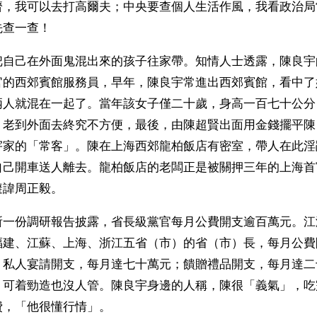
濟，我可以去打高爾夫；中央要查個人生活作風，我看政治局
先查一查！
把自己在外面鬼混出來的孩子往家帶。知情人士透露，陳良宇
官的西郊賓館服務員，早年，陳良宇常進出西郊賓館，看中了
兩人就混在一起了。當年該女子僅二十歲，身高一百七十公分
。老到外面去終究不方便，最後，由陳超賢出面用金錢擺平陳
宇家的「常客」。陳在上海西郊龍柏飯店有密室，帶人在此淫
自己開車送人離去。龍柏飯店的老闆正是被關押三年的上海首
避諱周正毅。
所一份調研報告披露，省長級黨官每月公費開支逾百萬元。江
福建、江蘇、上海、浙江五省（市）的省（市）長，每月公費
，私人宴請開支，每月達七十萬元；饋贈禮品開支，每月達二
，可着勁造也沒人管。陳良宇身邊的人稱，陳很「義氣」，吃
費，「他很懂行情」。