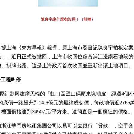
陳良宇說什麼都沒用！（前哨）
】據上海《東方早報》報導，原上海市委書記陳良宇拍板定案
星」，近日正式被撤回，上海市收回位處黃浦江邊鑽石地段的
地」掛牌出讓。這是上海政府首次收回並重新出讓土地項目。
工程叫停 
份，原計劃興建摩天輪的「虹口區匯山碼頭東塊地皮」經過4個小
的底價一路飆升到14.6億元的最終成交價，每畝地價近2765萬
樓面價格達到34507元/平方米。這簡直是一個瘋狂的價格。
的浙江華門房地產集團公司以爲可以去銀行「貸款」，空手套