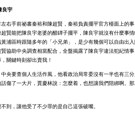
陳良宇
有左右手前祕書秦裕和陳超賢，秦裕負責擺平官方檯面上的事
陳超賢能把陳良宇老婆的醋罈子擺平，陳良宇就沒有什麼事情
職黃浦區時跟隨多年的「小兄弟」，是少有幾個可以自由出入
超賢協助中央調查相當配合，全盤揭露了陳良宇違法犯紀情事
薄，關鍵時刻卻出賣我！
，中央要查個人生活作風，他看政治局常委沒有一半也有三分
句話傷了一大片，賈慶林說：怎麼着，也想讓我們陪綁啊。那
不到，讓他受了不少罪的是自己這張破嘴。  
）
ww.renminbao.com/rmb/articles/2007/1/4/42776b.html