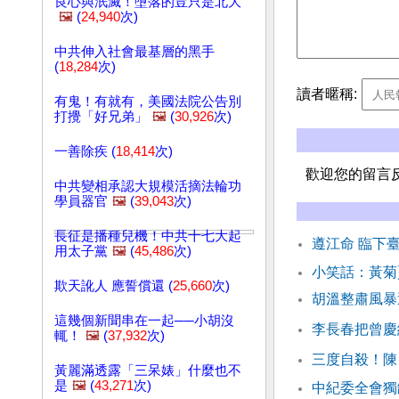
良心與泯滅！墮落的豈只是北大
🖼️
(
24,940
次)
中共伸入社會最基層的黑手
(
18,284
次)
讀者暱稱:
有鬼！有就有，美國法院公告別
打攪「好兄弟」
🖼️
(
30,926
次)
一善除疾 (
18,414
次)
歡迎您的留言
中共變相承認大規模活摘法輪功
學員器官
🖼️
(
39,043
次)
長征是播種兒機！中共十七大起
遵江命 臨下
用太子黨
🖼️
(
45,486
次)
小笑話：黃菊
欺天訛人 應誓償還 (
25,660
次)
胡溫整肅風暴
這幾個新聞串在一起──小胡沒
李長春把曾慶
輒！
🖼️
(
37,932
次)
三度自殺！陳
黃麗滿透露「三呆婊」什麼也不
是
🖼️
(
43,271
次)
中紀委全會獨