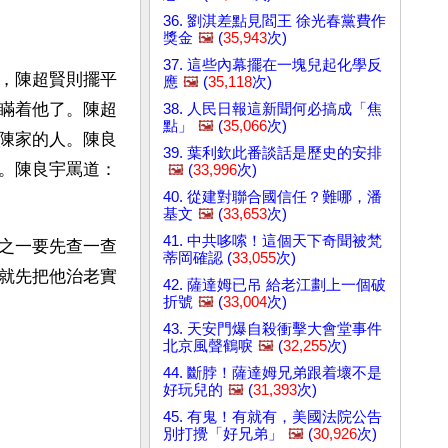
36. 劉淇差點見閻王 徐光春黨費作
獎金
🖼️
(
35,943
次)
37. 這些內幕擺在一塊兒起化學反
，陳超賢則擺平
應
🖼️
(
35,118
次)
瞞着他了。陳超
38. 人民日報這新聞何必搞成「焦
點」
🖼️
(
35,066
次)
陳家的人。陳良
39. 葉利欽此番談話是歷史的安排
。陳良宇罵道：
🖼️
(
33,996
次)
40. 從建對聯合國信任？難哪，潘
基文
🖼️
(
33,653
次)
41. 中共哆嗦！這個天下奇聞被梵
之一要先查一查
蒂岡確認 (
33,055
次)
就先把他治老實
42. 薩達姆已吊 給老江劃上一個破
折號
🖼️
(
33,004
次)
43. 天安門爆自殺衝擊大會堂事件
北京風聲鶴唳
🖼️
(
32,255
次)
44. 斷脖！薩達姆兄弟跟着壞不是
好玩兒的
🖼️
(
31,393
次)
45. 有鬼！有就有，美國法院公告
別打攪「好兄弟」
🖼️
(
30,926
次)