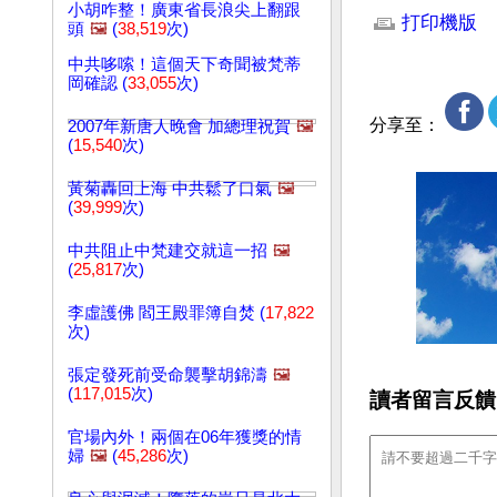
小胡咋整！廣東省長浪尖上翻跟
打印機版
頭
🖼️
(
38,519
次)
中共哆嗦！這個天下奇聞被梵蒂
岡確認 (
33,055
次)
分享至：
2007年新唐人晚會 加總理祝賀
🖼️
(
15,540
次)
黃菊轟回上海 中共鬆了口氣
🖼️
(
39,999
次)
中共阻止中梵建交就這一招
🖼️
(
25,817
次)
李虛護佛 閻王殿罪簿自焚 (
17,822
次)
張定發死前受命襲擊胡錦濤
🖼️
(
117,015
次)
讀者留言反饋
官場內外！兩個在06年獲獎的情
婦
🖼️
(
45,286
次)