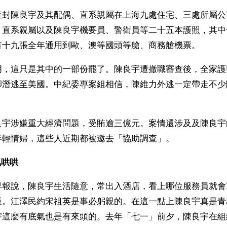
查封陳良宇及其配偶、直系親屬在上海九處住宅、三處所屬公
、直系親屬以及陳良宇機要員、警衛員等二十五本護照，其中
有十九張全年通用到歐、澳等國頭等艙、商務艙機票。
明，這只是其中的一部份罷了。陳良宇遭撤職審查後，全家護
卻潛逃至美國。中紀委專案組相信，陳維力外逃一定帶走不少
良宇涉嫌重大經濟問題，受賄逾三億元。案情還涉及及陳良宇
年輕情婦，這些人近期都被邀去「協助調查」。
哄哄 
早報說，陳良宇生活隨意，常出入酒店，看上哪位服務員就會
飯。江澤民約宋祖英是事必躬親的。在這一點上陳良宇真是青
宇這麼有底氣也是有來頭的。去年「七一」前夕，陳良宇在組