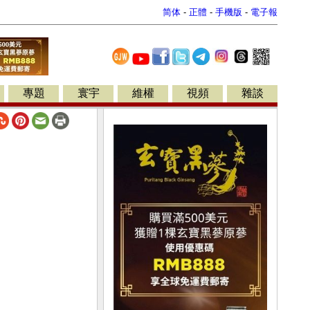
简体
-
正體
-
手機版
-
電子報
專題
寰宇
維權
視頻
雜談