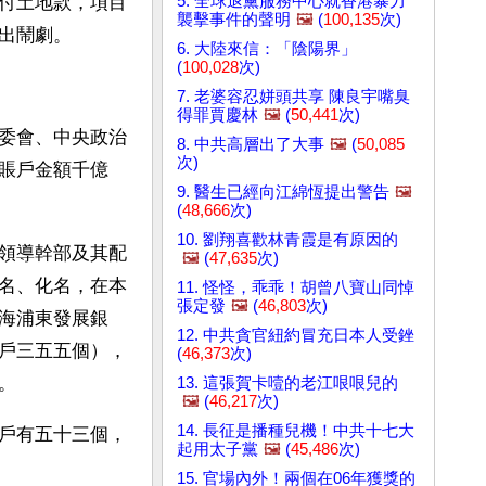
5. 全球退黨服務中心就香港暴力
付土地款，項目
襲擊事件的聲明
🖼️
(
100,135
次)
出鬧劇。
6. 大陸來信：「陰陽界」
(
100,028
次)
7. 老婆容忍姘頭共享 陳良宇嘴臭
得罪賈慶林
🖼️
(
50,441
次)
委會、中央政治
8. 中共高層出了大事
🖼️
(
50,085
次)
賬戶金額千億
9. 醫生已經向江綿恆提出警告
🖼️
(
48,666
次)
10. 劉翔喜歡林青霞是有原因的
領導幹部及其配
🖼️
(
47,635
次)
名、化名，在本
11. 怪怪，乖乖！胡曾八寶山同悼
張定發
🖼️
(
46,803
次)
海浦東發展銀
12. 中共貪官紐約冒充日本人受銼
戶三五五個），
(
46,373
次)
。
13. 這張賀卡噎的老江哏哏兒的
🖼️
(
46,217
次)
14. 長征是播種兒機！中共十七大
戶有五十三個，
起用太子黨
🖼️
(
45,486
次)
15. 官場內外！兩個在06年獲獎的