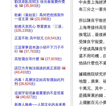
劉淇差點見閻王 徐光春黨費作獎
中央查上海經
金
🖼️
(
35,943
次)
有三分之一要
歌劇《秦始皇》爲何把色情當作
一道主菜
🖼️
(
23,398
次)
所以陳良宇敢
順應天意民心 尊重實名「三退」
上海專接待高
(
105,139
次)
換電話，最後
正直不欺 高中狀元 (
18,541
次)
受陳良宇寵愛
江這軍事資本讓小胡不下刀子不
子便成爲陳良
行
🖼️
(
37,763
次)
還不用司機，
高智晟在等什麼
🖼️
(
27,819
次)
他搞什麼也不
諾亞方舟無法揭迷的真正原因
🖼️
(
43,410
次)
據國務院研究
內幕！高層決定給高智晟如此判
地盤，廣東、
刑 (
26,824
次)
十萬元。其中
這個宇宙現象最重要的不是答案
是國庫裏的錢
🖼️
(
40,827
次)
上擺數百元小
新唐人晚會──人類文化的未來希