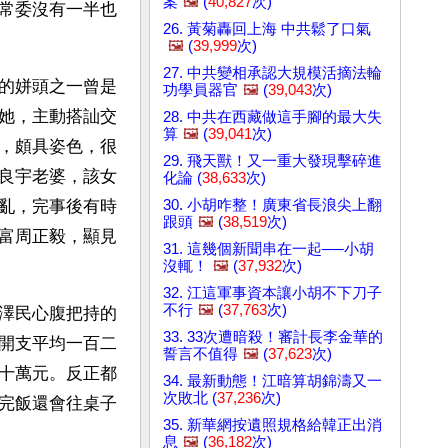
案
🖼️
(
40,827
次)
常委沒有一半也
26. 黃菊轟回上海 中共鬆了口氣
🖼️
(
39,999
次)
27. 中共變相承認大規模活摘法輪
的姘頭之一曾是
功學員器官
🖼️
(
39,043
次)
她，主動搭訕交
28. 中共在西藏做這手腳的最大失
算
🖼️
(
39,041
次)
，頗具姿色，很
29. 飛天獸！又一重大發現擊碎進
良宇老婆，該女
化論 (
38,633
次)
30. 小胡咋整！廣東省長浪尖上翻
亂，完事後有時
跟頭
🖼️
(
38,519
次)
富周正毅，顯見
31. 這幾個新聞串在一起──小胡
沒輒！
🖼️
(
37,932
次)
32. 江這軍事資本讓小胡不下刀子
不行
🖼️
(
37,763
次)
澤民心腹把持的
33. 33次遭暗殺！審計長李金華的
開支平均一百二
誓言不值得
🖼️
(
37,623
次)
十萬元。反正都
34. 最新動態！江暗算胡錦濤又一
次敗北 (
37,236
次)
完飯還會往桌子
35. 新華網按遺照規格給韓正出消
息
🖼️
(
36,182
次)