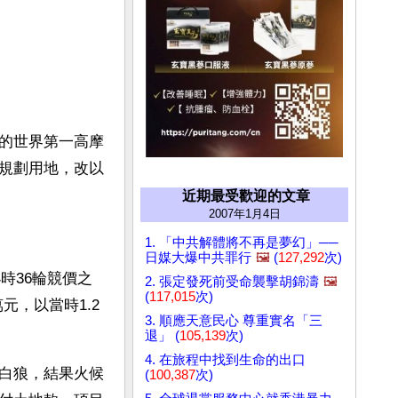
的世界第一高摩
規劃用地，改以
近期最受歡迎的文章
2007年1月4日
1. 「中共解體將不再是夢幻」──
日媒大爆中共罪行
🖼️
(
127,292
次)
時36輪競價之
2. 張定發死前受命襲擊胡錦濤
🖼️
(
117,015
次)
元，以當時1.2
3. 順應天意民心 尊重實名「三
退」 (
105,139
次)
4. 在旅程中找到生命的出口
白狼，結果火候
(
100,387
次)