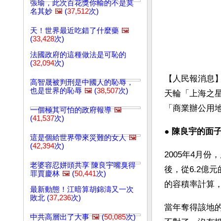
張瑜，此次百花獎你輸的不是莫
名其妙
🖼️
(
37,512
次)
天！世界最近吃錯了什麼藥
🖼️
(
33,428
次)
法國政府的這種做法是可恥的
(
32,094
次)
【人民報消息
高智晟被判刑是中國人的恥辱，
也是世界的恥辱
🖼️
(
38,507
次)
天輪「上海之
「商業辦公用
一個極其可怕的政府報導
🖼️
(
41,537
次)
● 
陳良宇的面子
這是個給世界帶來災難的女人
🖼️
(
42,394
次)
2005年4月
老婆容忍姘頭共享 陳良宇嘴臭得
後，從6.2億元
罪賈慶林
🖼️
(
50,441
次)
的容積率計算，
最新動態！江暗算胡錦濤又一次
敗北 (
37,236
次)
當年奪得該地
中共高層出了大事
🖼️
(
50,085
次)