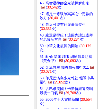
46. 高智晟律師全家被押解出京
🖼️
(
30,542
次)
47. 這是一條破除冥冥之中定數的
妙方 (
30,401
次)
48. 最近可能有什麼事情發生
(
30,331
次)
49. 絞還是得絞！這回先讓江崇拜
的老薩玩窒息
🖼️
(
30,284
次)
50. 中華文化復興的開始 (
30,179
次)
51. 亂倫 暴露 鋪張 網民觀衆惡搞
《黃金甲》
🖼️
(
30,093
次)
52. 金魚救主 知恩圖報撥打911
🖼️
(
30,071
次)
53. 印尼巴淡島多家報社 報導中共
暴行
🖼️
(
29,852
次)
54. 古巴求美國！卡斯特羅還沒咽
最後一口氣
🖼️
(
29,768
次)
55. 2006年十大震撼新聞 (
29,554
次)