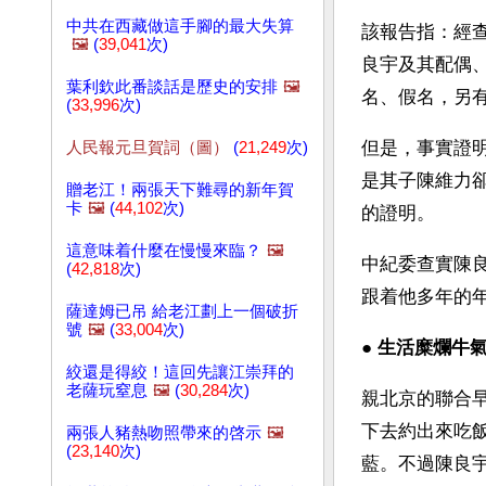
中共在西藏做這手腳的最大失算
該報告指：經
🖼️
(
39,041
次)
良宇及其配偶
葉利欽此番談話是歷史的安排
🖼️
名、假名，另
(
33,996
次)
但是，事實證
人民報元旦賀詞（圖）
(
21,249
次)
是其子陳維力
贈老江！兩張天下難尋的新年賀
卡
🖼️
(
44,102
次)
的證明。
這意味着什麼在慢慢來臨？
🖼️
中紀委查實陳
(
42,818
次)
跟着他多年的
薩達姆已吊 給老江劃上一個破折
號
🖼️
(
33,004
次)
● 
生活糜爛牛氣
絞還是得絞！這回先讓江崇拜的
老薩玩窒息
🖼️
(
30,284
次)
親北京的聯合
下去約出來吃
兩張人豬熱吻照帶來的啓示
🖼️
(
23,140
次)
藍。不過陳良