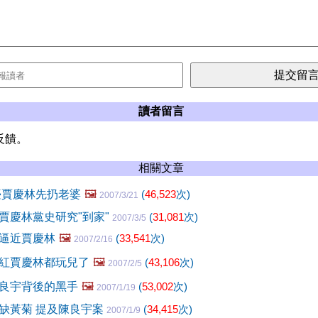
讀者留言
反饋。
相關文章
臺賈慶林先扔老婆
🖼️
(
46,523
次)
2007/3/21
賈慶林黨史研究"到家"
(
31,081
次)
2007/3/5
逼近賈慶林
🖼️
(
33,541
次)
2007/2/16
紅賈慶林都玩兒了
🖼️
(
43,106
次)
2007/2/5
良宇背後的黑手
🖼️
(
53,002
次)
2007/1/19
缺黃菊 提及陳良宇案
(
34,415
次)
2007/1/9