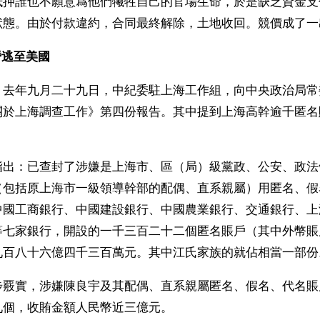
抵押誰也不願意爲他們犧牲自己的官場生命，於是缺乏資金支
狀態。由於付款違約，合同最終解除，土地收回。競價成了一
逃至美國 
，去年九月二十九日，中紀委駐上海工作組，向中央政治局常
關於上海調查工作》第四份報告。其中提到上海高幹逾千匿名
指出：已查封了涉嫌是上海市、區（局）級黨政、公安、政法
（包括原上海市一級領導幹部的配偶、直系親屬）用匿名、假
中國工商銀行、中國建設銀行、中國農業銀行、交通銀行、上
等七家銀行，開設的一千三百二十二個匿名賬戶（其中外幣賬
九百八十六億四千三百萬元。其中江氏家族的就佔相當一部份
步覈實，涉嫌陳良宇及其配偶、直系親屬匿名、假名、代名賬
九個，收賄金額人民幣近三億元。