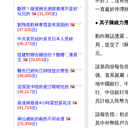
不對了，沒有
斷脖！薩達姆兄弟跟着壞不是好
一直處於停滯
玩兒的
🖼️
(
31,393
次)
● 
其子陳維力潛
劉翔喜歡林青霞是有原因的
🖼️
(
47,635
次)
動向雜誌透露
中共貪官紐約冒充日本人受銼
(
46,373
次)
局，提交了《
元。
從建對聯合國信任？難哪，潘基
文
🖼️
(
33,653
次)
該第四份報告
醫生已經向江綿恆提出警告
🖼️
偶、直系親屬
(
48,666
次)
地中國銀行、
這張賀卡噎的老江哏哏兒的
🖼️
(
46,217
次)
行、中信銀行
共計核人民幣
薩達姆最後4小時還想耍花活
🖼️
(
41,714
次)
該報告指：初
兩位總統的截然不同命運
🖼️
其中外幣賬戶
(
25,394
次)