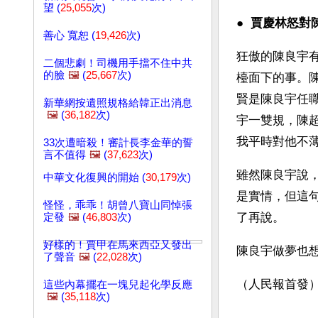
望 (
25,055
次)
● 
 賈慶林怒對
善心 寬恕 (
19,426
次)
狂傲的陳良宇
二個悲劇！司機用手擋不住中共
的臉
🖼️
(
25,667
次)
檯面下的事。
賢是陳良宇任
新華網按遺照規格給韓正出消息
🖼️
(
36,182
次)
宇一雙規，陳
我平時對他不
33次遭暗殺！審計長李金華的誓
言不值得
🖼️
(
37,623
次)
雖然陳良宇說
中華文化復興的開始 (
30,179
次)
是實情，但這
怪怪，乖乖！胡曾八寶山同悼張
了再說。
定發
🖼️
(
46,803
次)
好樣的！賈甲在馬來西亞又發出
陳良宇做夢也想
了聲音
🖼️
(
22,028
次)
（人民報首發
這些內幕擺在一塊兒起化學反應
🖼️
(
35,118
次)
文章網址: http://w