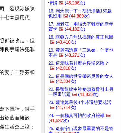
情婦
🖼️
(
45,286
次)
司，發現涉嫌陳
16. 周永康手下：胡錦濤活150歲
也沒用
🖼️
(
44,889
次)
十七本是用代
17. 贈老江！兩張天下難尋的新年
賀卡
🖼️
(
44,102
次)
18. 諾亞方舟無法揭迷的真正原因
照都被收走，但
🖼️
(
43,410
次)
陳良宇違法犯罪
19. 黃麗滿透露「三呆婊」什麼也
不是
🖼️
(
43,271
次)
20. 這意味着什麼在慢慢來臨？
🖼️
(
42,818
次)
的妻子王靜芬和
21. 這是個給世界帶來災難的女人
🖼️
(
42,394
次)
22. 長頸龍腹中神祕頭蓋骨引出另
一嚴重話題
🖼️
(
41,835
次)
23. 薩達姆最後4小時還想耍花活
🖼️
(
41,714
次)
寫下電話，叫手
24. 一個極其可怕的政府報導
🖼️
出於藍而勝於
(
41,537
次)
織生活會上說：
25. 這個宇宙現象最重要的不是答