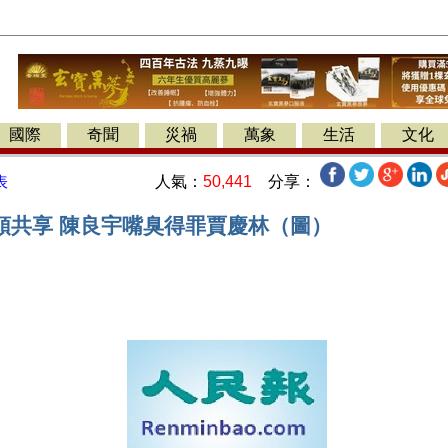
國際
奇聞
災禍
萬象
生活
文化
人氣：
50,441
分享：
表
頭共享 陳良宇嘴臭得罪賈慶林（圖）