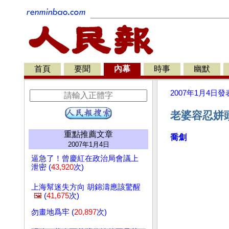
首頁
要聞
內幕
時事
幽默
2007年1月4日
發
老婆容忍姘
重點推薦文章
喬劁
2007年1月4日
逼急了！曾慶紅在政治局會議上
泄密 (
43,920
次)
上海幫迷失方向 胡錦濤應該驚醒
🖼️
(
41,675
次)
勿畫地爲牢 (
20,897
次)