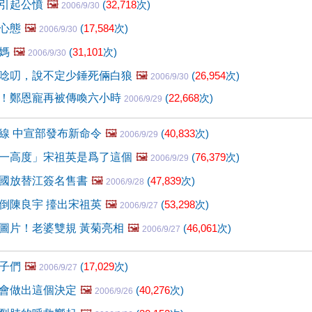
引起公憤
🖼️
(
32,718
次)
2006/9/30
心態
🖼️
(
17,584
次)
2006/9/30
媽
🖼️
(
31,101
次)
2006/9/30
唸叨，說不定少錘死倆白狼
🖼️
(
26,954
次)
2006/9/30
！鄭恩寵再被傳喚六小時
(
22,668
次)
2006/9/29
線 中宣部發布新命令
🖼️
(
40,833
次)
2006/9/29
一高度」宋祖英是爲了這個
🖼️
(
76,379
次)
2006/9/29
國放替江簽名售書
🖼️
(
47,839
次)
2006/9/28
倒陳良宇 擡出宋祖英
🖼️
(
53,298
次)
2006/9/27
圖片！老婆雙規 黃菊亮相
🖼️
(
46,061
次)
2006/9/27
子們
🖼️
(
17,029
次)
2006/9/27
會做出這個決定
🖼️
(
40,276
次)
2006/9/26