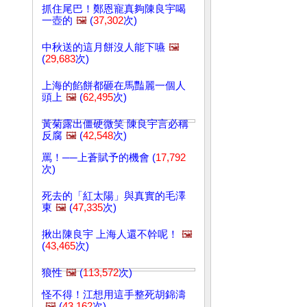
抓住尾巴！鄭恩寵真夠陳良宇喝
一壺的
🖼️
(
37,302
次)
中秋送的這月餅沒人能下嚥
🖼️
(
29,683
次)
上海的餡餅都砸在馬豔麗一個人
頭上
🖼️
(
62,495
次)
黃菊露出僵硬微笑 陳良宇言必稱
反腐
🖼️
(
42,548
次)
罵！──上蒼賦予的機會 (
17,792
次)
死去的「紅太陽」與真實的毛澤
東
🖼️
(
47,335
次)
揪出陳良宇 上海人還不幹呢！
🖼️
(
43,465
次)
狼性
🖼️
(
113,572
次)
怪不得！江想用這手整死胡錦濤
🖼️
(
43,162
次)