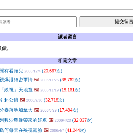
讀者留言
反饋。
相關文章
醜聞有看頭兒
(
20,667
次)
2006/12/4
視爆泄絕密軍情
🖼️
(
38,762
次)
2006/11/25
「殃視」天地寬
🖼️
(
19,161
次)
2006/11/19
引起公憤
🖼️
(
32,718
次)
2006/9/30
分臺落地加拿大
🖼️
(
17,494
次)
2006/6/29
列數沙塵暴帶來的好處
🖼️
(
32,037
次)
2006/4/23
爲何每天在殃視露臉
🖼️
(
41,244
次)
2006/4/7