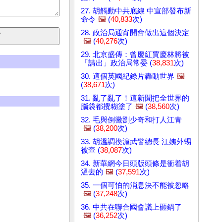
27. 胡觸動中共底線 中宣部發布新
命令
🖼️
(
40,833
次)
28. 政治局通宵開會做出這個決定
🖼️
(
40,276
次)
29. 北京盛傳：曾慶紅賈慶林將被
「請出」政治局常委 (
38,831
次)
30. 這個英國紀錄片轟動世界
🖼️
(
38,671
次)
31. 亂了亂了！這新聞把全世界的
腦袋都攪糊塗了
🖼️
(
38,560
次)
32. 毛與倒黴劉少奇和打人江青
🖼️
(
38,200
次)
33. 胡溫調換滬武警總長 江姨外甥
被查 (
38,087
次)
34. 新華網今日頭版頭條是衝着胡
溫去的
🖼️
(
37,591
次)
35. 一個可怕的消息決不能被忽略
🖼️
(
37,248
次)
36. 中共在聯合國會議上砸鍋了
🖼️
(
36,252
次)