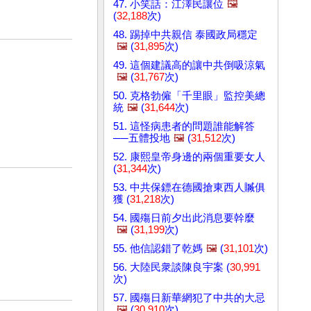
47. 小笑話：江澤民讓位
🖼️
(
32,188
次)
48. 踢掉中共親信 泰國政局穩定
🖼️
(
31,895
次)
49. 這個建議高的讓中共倒吸涼氣
🖼️
(
31,767
次)
50. 克格勃僱「千里眼」監控美總
統
🖼️
(
31,644
次)
51. 這怪病患者的問題誰能解答
──五體投地
🖼️
(
31,512
次)
52. 康熙皇帝身邊的兩個重要女人
(
31,344
次)
53. 中共保鏢在德國搶東西人贓俱
獲 (
31,218
次)
54. 國殤日前夕出此消息要幹麼
🖼️
(
31,199
次)
55. 他信認錯了乾媽
🖼️
(
31,101
次)
56. 大陸民衆談陳良宇案 (
30,991
次)
57. 國殤日新華網犯了中共的大忌
🖼️
(
30,910
次)