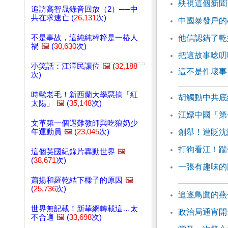
殃視這個新聞
追訪高智晟錄音回放（2）──中
共在求速亡 (
26,131
次)
中國暴發戶的
不是事故，這純純粹粹是一樁人
他信認錯了乾
禍
🖼️
(
30,630
次)
把這故事唸叨
小笑話：江澤民讓位
🖼️
(
32,188
這不是件壞事
次)
時髦老毛！新西蘭大學惡搞「紅
胡觸動中共底
太陽」
🖼️
(
35,148
次)
江嫖中國「第
文革第一個遇難教師與吃狼奶少
年運動員
🖼️
(
23,045
次)
創舉！遭貶沈
打狗看江！踹
這個英國紀錄片轟動世界
🖼️
(
38,671
次)
一張有趣味的
蕭揚和羅乾結下樑子的原因
🖼️
(
25,736
次)
追逐鳥鷹的燕
世界無記載！新華網轉載這…太
政治局通宵開
不合適
🖼️
(
33,698
次)