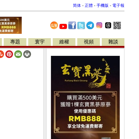
简体
-
正體
-
手機版
-
電子報
專題
寰宇
維權
視頻
雜談