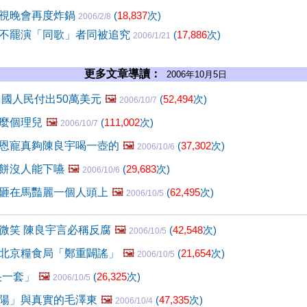
視晚會再度炸鍋
(
18,837
次)
2006/2/8
不罷演「同歌」者同被追究
(
17,886
次)
2006/1/21
更多文章導讀：
2006年10月5日
中國人民付出50萬美元
🖼️
(
52,494
次)
2006/10/7
麼個理兒
🖼️
(
111,002
次)
2006/10/7
恩寵真夠陳良宇喝一壺的
🖼️
(
37,302
次)
2006/10/6
餅沒人能下嚥
🖼️
(
29,683
次)
2006/10/6
砸在馬豔麗一個人頭上
🖼️
(
62,495
次)
2006/10/5
微笑 陳良宇言必稱反腐
🖼️
(
42,548
次)
2006/10/5
北京糧食局「鄭重闢謠」
🖼️
(
21,654
次)
2006/10/5
央一套」
🖼️
(
26,325
次)
2006/10/5
陽」與真實的毛澤東
🖼️
(
47,335
次)
2006/10/4