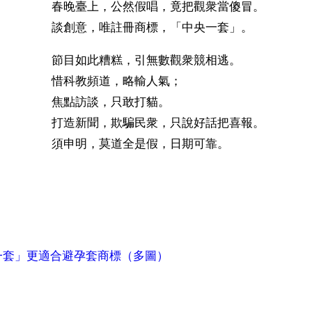
春晚臺上，公然假唱，竟把觀衆當傻冒。
談創意，唯註冊商標，「中央一套」。
節目如此糟糕，引無數觀衆競相逃。
惜科教頻道，略輸人氣；
焦點訪談，只敢打貓。
打造新聞，欺騙民衆，只說好話把喜報。
須申明，莫道全是假，日期可靠。
）
一套」更適合避孕套商標（多圖）
ww.renminbao.com/rmb/articles/2006/10/5/41825b.html