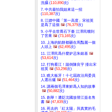
洗腦 (
110,890
次)
7. 中共最怕我姐來這一招
(
110,387
次)
8. 江嫖中國「第一高度」宋祖英
是爲了這個
🖼️
(
76,379
次)
9. 小平去世喬石下臺 江澤民嚐到
了苦果
🖼️
(
73,165
次)
10. 上海的餡餅都砸在馬豔麗一個
人頭上
🖼️
(
62,495
次)
11. 江澤民爲什麼妒忌朱鎔基
🖼️
(
53,614
次)
12. 打狗看江！踹倒陳良宇 擡出宋
祖英
🖼️
(
53,298
次)
13. 瞧大板牙！十七屆政治局委員
人選出爐
🖼️
(
51,464
次)
14. 講兩個毛澤東鮮爲人知的故事
🖼️
(
50,882
次)
15. 創舉！遭貶沈國放替江簽名售
書
🖼️
(
47,839
次)
16. 死去的「紅太陽」與真實的毛