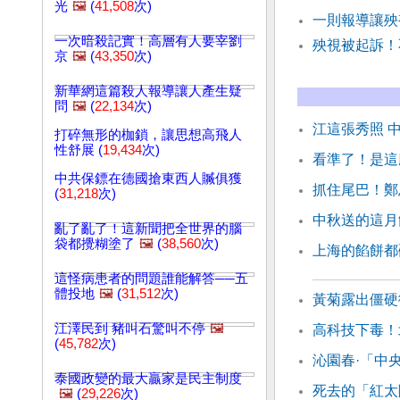
光
🖼️
(
41,508
次)
一則報導讓殃
一次暗殺記實！高層有人要宰劉
殃視被起訴！
京
🖼️
(
43,350
次)
新華網這篇殺人報導讓人產生疑
問
🖼️
(
22,134
次)
江這張秀照 
打碎無形的枷鎖，讓思想高飛人
性舒展 (
19,434
次)
看準了！是這
中共保鏢在德國搶東西人贓俱獲
抓住尾巴！鄭
(
31,218
次)
中秋送的這月
亂了亂了！這新聞把全世界的腦
袋都攪糊塗了
🖼️
(
38,560
次)
上海的餡餅都
這怪病患者的問題誰能解答──五
體投地
🖼️
(
31,512
次)
黃菊露出僵硬
江澤民到 豬叫石驚叫不停
🖼️
高科技下毒！
(
45,782
次)
沁園春·「中
泰國政變的最大贏家是民主制度
死去的「紅太
🖼️
(
29,226
次)