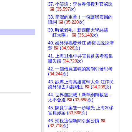
37. 小笑話：李長春傳授升官祕訣
🖼️
(
35,597
次)
38. 簡潔的重拳！一份讓我震撼的
證詞
🖼️
(
35,220
次)
39. 時髦老毛！新西蘭大學惡搞
「紅太陽」
🖼️
(
35,148
次)
40. 姨外甥揭發老江 綿恆去說說清
楚
🖼️
(
34,926
次)
41. 上海11名中共官員赴美考察集
體失蹤 (
34,723
次)
42. 一個借屍還魂的案例引發思考
(
34,244
次)
43. 缺席上海高級黨幹大會 江澤民
姨外甥去向惹關注
🖼️
(
34,239
次)
44. 世界無記載！新華網轉載這…
太不合適
🖼️
(
33,698
次)
45. 陳良宇案進一步曝光 上海20多
官員涉案 (
33,568
次)
46. 殃視這個新聞引起公憤
🖼️
(
32,718
次)