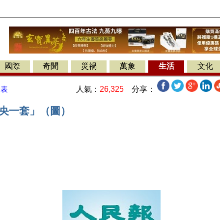
國際
奇聞
災禍
萬象
生活
文化
人氣：
26,325
分享：
發表
中央一套」（圖）
】