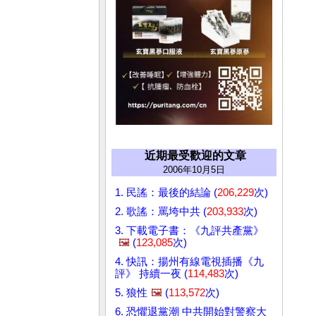
近期最受歡迎的文章
2006年10月5日
1. 民謠：最後的結論 (
206,229
次)
2. 歌謠：罵垮中共 (
203,933
次)
3. 下載電子書：《九評共產黨》
🖼️
(
123,085
次)
4. 快訊：揚州有線電視插播《九
評》 持續一夜 (
114,483
次)
5. 狼性
🖼️
(
113,572
次)
6. 恐懼退黨潮 中共開始對警察大