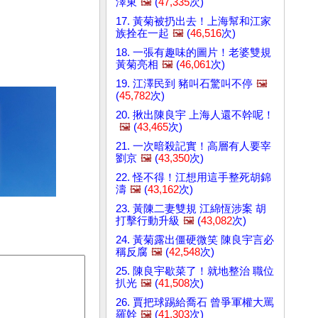
澤東
🖼️
(
47,335
次)
17. 黃菊被扔出去！上海幫和江家
族拴在一起
🖼️
(
46,516
次)
18. 一張有趣味的圖片！老婆雙規
黃菊亮相
🖼️
(
46,061
次)
19. 江澤民到 豬叫石驚叫不停
🖼️
(
45,782
次)
20. 揪出陳良宇 上海人還不幹呢！
🖼️
(
43,465
次)
21. 一次暗殺記實！高層有人要宰
劉京
🖼️
(
43,350
次)
22. 怪不得！江想用這手整死胡錦
濤
🖼️
(
43,162
次)
23. 黃陳二妻雙規 江綿恆涉案 胡
打擊行動升級
🖼️
(
43,082
次)
24. 黃菊露出僵硬微笑 陳良宇言必
稱反腐
🖼️
(
42,548
次)
25. 陳良宇歇菜了！就地整治 職位
扒光
🖼️
(
41,508
次)
26. 賈把球踢給喬石 曾爭軍權大罵
羅幹
🖼️
(
41,303
次)