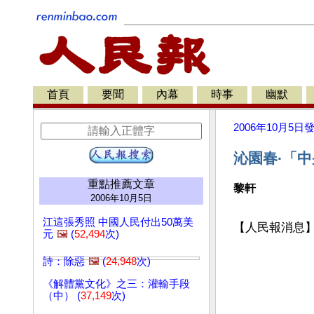
首頁
要聞
內幕
時事
幽默
2006年10月5日
沁園春·「
重點推薦文章
黎軒
2006年10月5日
江這張秀照 中國人民付出50萬美
【人民報消息
元
🖼️
(
52,494
次)
詩：除惡
🖼️
(
24,948
次)
《解體黨文化》之三：灌輸手段
（中） (
37,149
次)