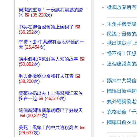
徹底放棄所有
簡潔的重拳！一份讓我震撼的證
詞
🖼️
(
35,220
次)
主角手機登場
中共在聯合國會議上砸鍋了
🖼️
(
36,252
次)
民謠：最後
堅持下去 中共總有跪地求饒的一
揪出陳良宇 
天 (
26,454
次)
怪不得！江想
講兩個毛澤東鮮爲人知的故事
🖼️
這個建議高的
(
50,882
次)
毛與倒黴劉少奇和打人江青
🖼️
踢掉中共親信
(
38,200
次)
國殤日新華網
黃菊被扔出去！上海幫和江家族
拴在一起
🖼️
(
46,516
次)
姨外甥揭發老
這個新聞讓新華網啞巴了好幾天
克格勃僱「千
🖼️
(
30,327
次)
國殤日前夕出
美死！風頭上的中共逃稅高官
🖼️
(
29,637
次)