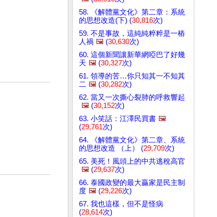
58. 《解體黨文化》第二章：系統
的思想改造(下) (
30,816
次)
59. 不是事故，這純純粹粹是一樁
人禍
🖼️
(
30,630
次)
60. 這個新聞讓新華網啞巴了好幾
天
🖼️
(
30,327
次)
61. 領導的苦…你只知其一不知其
二
🖼️
(
30,282
次)
62. 當又一次撕心裂肺的呼救響起
🖼️
(
30,152
次)
63. 小笑話：江澤民買書
🖼️
(
29,761
次)
64. 《解體黨文化》第二章、系統
的思想改造 （上） (
29,709
次)
65. 美死！風頭上的中共逃稅高官
🖼️
(
29,637
次)
66. 泰國政變的最大贏家是民主制
度
🖼️
(
29,226
次)
67. 我也這樣，但不是怪病
(
28,614
次)