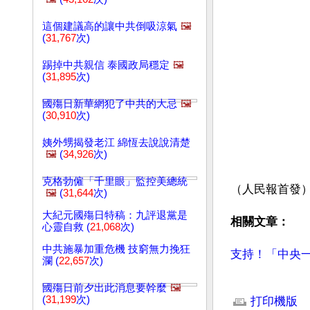
這個建議高的讓中共倒吸涼氣
🖼️
(
31,767
次)
踢掉中共親信 泰國政局穩定
🖼️
(
31,895
次)
國殤日新華網犯了中共的大忌
🖼️
(
30,910
次)
姨外甥揭發老江 綿恆去說說清楚
🖼️
(
34,926
次)
克格勃僱「千里眼」監控美總統
（人民報首發
🖼️
(
31,644
次)
大紀元國殤日特稿：九評退黨是
相關文章：
心靈自救 (
21,068
次)
中共施暴加重危機 技窮無力挽狂
支持！「中央
瀾 (
22,657
次)
文章網址: http://w
國殤日前夕出此消息要幹麼
🖼️
(
31,199
次)
打印機版