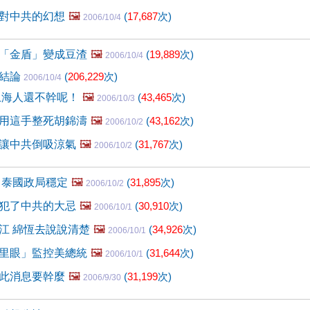
對中共的幻想
🖼️
(
17,687
次)
2006/10/4
「金盾」變成豆渣
🖼️
(
19,889
次)
2006/10/4
的結論
(
206,229
次)
2006/10/4
上海人還不幹呢！
🖼️
(
43,465
次)
2006/10/3
用這手整死胡錦濤
🖼️
(
43,162
次)
2006/10/2
讓中共倒吸涼氣
🖼️
(
31,767
次)
2006/10/2
 泰國政局穩定
🖼️
(
31,895
次)
2006/10/2
犯了中共的大忌
🖼️
(
30,910
次)
2006/10/1
江 綿恆去說說清楚
🖼️
(
34,926
次)
2006/10/1
里眼」監控美總統
🖼️
(
31,644
次)
2006/10/1
此消息要幹麼
🖼️
(
31,199
次)
2006/9/30