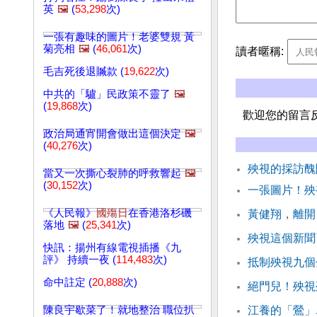
英
🖼️
(
53,298
次)
一張有趣味的圖片！老婆雙規 黃
菊亮相
🖼️
(
46,061
次)
讀者暱稱:
毛吉死後退贓款 (
19,622
次)
中共的「驢」民政策不靈了
🖼️
(
19,868
次)
歡迎您的留言
政治局通宵開會做出這個決定
🖼️
(
40,276
次)
殃視的採訪
當又一次撕心裂肺的呼救響起
🖼️
(
30,152
次)
一張圖片！殃
《人民報》
國殤日
在香港洛杉磯
黃健翔，離開
落地
🖼️
(
25,341
次)
殃視這個新聞
快訊：揚州有線電視插播《九
評》 持續一夜 (
114,483
次)
抵制殃視九個
命中註定 (
20,888
次)
絕門兒！殃視
陳良宇歇菜了！就地整治 職位扒
江養的「鶯」