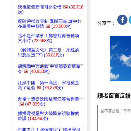
殃視這個新聞引起公憤
🖼️
(
32,718
次)
廢除戶檔政審制 羣踩惡黨 讓中共
分享至：
在罵聲中解體
🖼️
(
19,009
次)
這不是件壞事！鄭恩寵再被傳喚
六小時 (
22,668
次)
《解體黨文化》第二章：系統的
思想改造(下) (
30,816
次)
胡觸動中共底線 中宣部發布新命
令
🖼️
(
40,833
次)
江嫖中國「第一高度」宋祖英是
爲了這個
🖼️
(
76,379
次)
讀者留言反饋
創舉！遭貶沈國放替江簽名售書
🖼️
(
47,839
次)
插播電視是對大陸民衆視聽權的
維護 (
18,548
次)
打狗看江！踹倒陳良宇 擡出宋祖