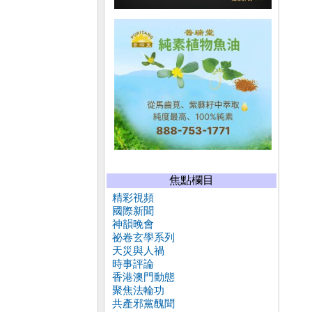
焦點欄目
精彩視頻
國際新聞
神韻晚會
祕卷玄學系列
天災與人禍
時事評論
香港澳門動態
聚焦法輪功
共產邪黨醜聞