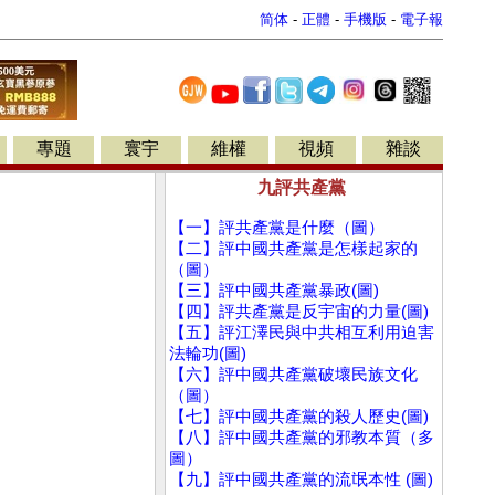
简体
-
正體
-
手機版
-
電子報
專題
寰宇
維權
視頻
雜談
九評共產黨
【一】評共產黨是什麼（圖）
【二】評中國共產黨是怎樣起家的
（圖）
【三】評中國共產黨暴政(圖)
【四】評共產黨是反宇宙的力量(圖)
【五】評江澤民與中共相互利用迫害
法輪功(圖)
【六】評中國共產黨破壞民族文化
（圖）
【七】評中國共產黨的殺人歷史(圖)
【八】評中國共產黨的邪教本質（多
圖）
【九】評中國共產黨的流氓本性 (圖)