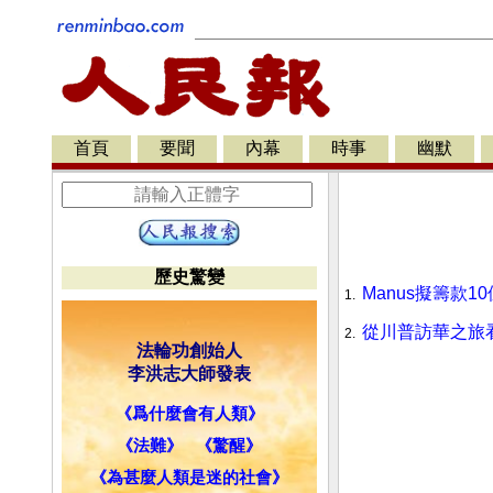
首頁
要聞
內幕
時事
幽默
歷史驚變
Manus擬籌款1
1.
從川普訪華之旅
2.
法輪功創始人
李洪志大師發表
《爲什麼會有人類》
《法難》
《驚醒》
《為甚麼人類是迷的社會》