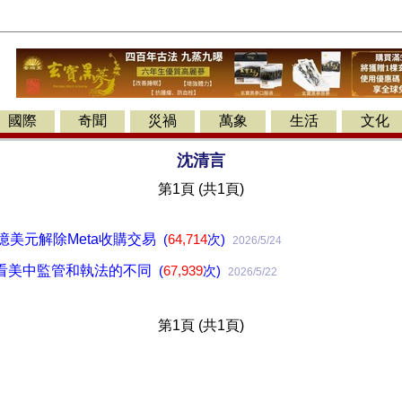
國際
奇聞
災禍
萬象
生活
文化
沈清言
第1頁 (共1頁)
0億美元解除Meta收購交易
(
64,714
次)
2026/5/24
看美中監管和執法的不同
(
67,939
次)
2026/5/22
第1頁 (共1頁)