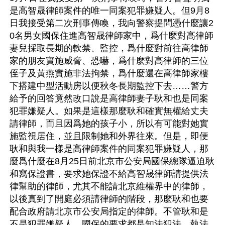
是高智晟律師案件的唯一同案犯罪嫌疑人。但9月8
日我接受第二次刑事傳喚，我向警察提問憑什麼讓2
0名男女國保住進高智晟律師家中，爲什麼對高律師
妻兒採取長期的軟禁、監控，爲什麼對前往高律師
家的朋友實施威脅、恐嚇，爲什麼對高律師的三位
侄子及黃燕實施非法拘禁，爲什麼還在高律師家樓
下搭建中型活動房以便秋冬長期監控下去……警方
給予的回答竟然改口說是高律師妻子耿和也是同案
犯罪嫌疑人。如果是這樣那麼耿和確實無權給丈夫
請律師，而且因爲她的孩子小，所以有可能對她實
施監視居住，並且限制她和外界往來。但是，即便
耿和與我一樣是高律師案件的同案犯罪嫌疑人，那
麼爲什麼在8月25日前北京市公安局國保總隊逼迫耿
和寫保證書，要求她保證不給高智晟律師請提供法
律幫助的律師，尤其不能請北京維權界中的律師，
以後真到了開庭必須請律師的階段，那麼耿和也要
配合政府請北京市公安局指定的律師。不管耿和是
不是犯罪嫌疑人，國保的要求都是知法犯法、執法