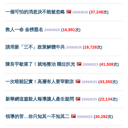
一個可怕的消息決不能被忽略
🖼️
(
37,248
次)
2006/9/26
救人一命 金榜題名
(
16,891
次)
2006/9/26
請用新「三不」政策解體中共
(
18,728
次)
2006/9/26
陳良宇歇菜了！就地整治 職位扒光
🖼️
(
41,508
次)
2006/9/25
一次暗殺記實！高層有人要宰劉京
🖼️
(
43,350
次)
2006/9/25
新華網這篇殺人報導讓人產生疑問
🖼️
(
22,134
次)
2006/9/25
領導的苦…你只知其一不知其二
🖼️
(
30,282
次)
2006/9/25