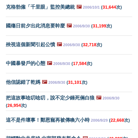
克格勃僱「千里眼」監控美總統
🖼️
(
31,644
次)
2006/10/1
國殤日前夕出此消息要幹麼
🖼️
(
31,199
次)
2006/9/30
殃視這個新聞引起公憤
🖼️
(
32,718
次)
2006/9/30
中國暴發戶的心態
🖼️
(
17,584
次)
2006/9/30
他信認錯了乾媽
🖼️
(
31,101
次)
2006/9/30
把這故事唸叨唸叨，說不定少錘死倆白狼
🖼️
2006/9/30
(
26,954
次)
這不是件壞事！鄭恩寵再被傳喚六小時
(
22,668
次)
2006/9/29