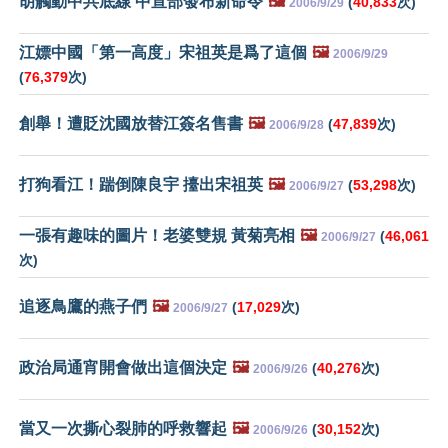
胡觸動中共底線 中宣部發布新命令
🖼️
(
40,833
次)
2006/9/29
江嫖中國「第一高度」宋祖英是爲了這個
🖼️
2006/9/29
(
76,379
次)
創舉！遭貶沈國放替江簽名售書
🖼️
(
47,839
次)
2006/9/28
打狗看江！踹倒陳良宇 擡出宋祖英
🖼️
(
53,298
次)
2006/9/27
一張有趣味的圖片！老婆雙規 黃菊亮相
🖼️
(
46,061
2006/9/27
次)
追逐鳥鷹的燕子們
🖼️
(
17,029
次)
2006/9/27
政治局通宵開會做出這個決定
🖼️
(
40,276
次)
2006/9/26
當又一次撕心裂肺的呼救響起
🖼️
(
30,152
次)
2006/9/26