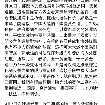
警方的正式書面確認。如果高律師的逮捕日期也在9
月30日，那麼他與遠在廣州的郭飛雄就是同一天被
逮捕。這兩個從官方表面看來毫無關聯的案件，相
近階段逮捕不是巧合。拖延到這個日子，顯然是一
來爲了能連接上中國大陸的「國慶黃金週」，7-8天
長假，政府機關全面休息，可以堂而皇之的延遲給
莫少平律師確切答覆的時間。二來通常「國慶」期
間公衆普遍放鬆精神，在華的各國使館和海外媒體
也有不少入鄉隨俗的放假，這樣可大大減小因爲對
高智晟、郭飛雄的司法程序升級而引發的海內外關
注度。通常元旦、春節、五一黃金週、十一黃金
週，乃至一些雙休日等等，都是可以借之維護穩定
化解反擊力量的隱形擋箭牌。這類手段中國大陸政
法系統屢試不爽。但用得多了，就會顯現此地無銀
三百兩。我們有理由預期，陳光誠的案件二審也拖
延到臨近 「國慶」突然通知「書面審理」，也與此
「技法」不無關係。
9月7日在我接受第一次刑事傳喚時，警方曾聲明我