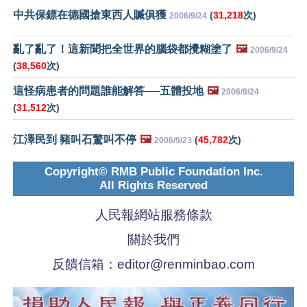
中共保鏢在德國搶東西人贓俱獲
(
31,218
次)
2006/9/24
亂了亂了！這新聞把全世界的腦袋都攪糊塗了
🖼️
2006/9/24
(
38,560
次)
這怪病患者的問題誰能解答──五體投地
🖼️
2006/9/24
(
31,512
次)
江澤民到 豬叫石驚叫不停
🖼️
(
45,782
次)
2006/9/23
Copyright© RMB Public Foundation Inc.
All Rights Reserved
人民報網站服務條款
關於我們
反饋信箱：
editor@renminbao.com