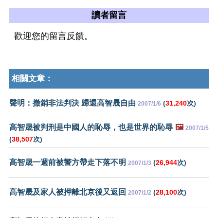
讀者留言
歡迎您的留言反饋。
相關文章：
聲明：撤銷非法判決 歸還高智晟自由
(
31,240
次)
2007/1/6
高智晟被判刑是中國人的恥辱，也是世界的恥辱
🖼️
2007/1/5
(
38,507
次)
高智晟一週前被警方帶走下落不明
(
26,944
次)
2007/1/3
高智晟及家人被押離北京後又返回
(
28,100
次)
2007/1/2