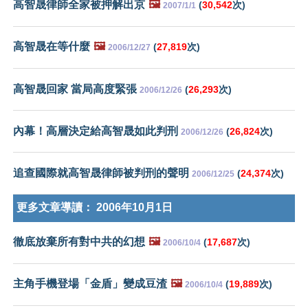
高智晟律師全家被押解出京
🖼️
(
30,542
次)
2007/1/1
高智晟在等什麼
🖼️
(
27,819
次)
2006/12/27
高智晟回家 當局高度緊張
(
26,293
次)
2006/12/26
內幕！高層決定給高智晟如此判刑
(
26,824
次)
2006/12/26
追查國際就高智晟律師被判刑的聲明
(
24,374
次)
2006/12/25
更多文章導讀：
2006年10月1日
徹底放棄所有對中共的幻想
🖼️
(
17,687
次)
2006/10/4
主角手機登場「金盾」變成豆渣
🖼️
(
19,889
次)
2006/10/4