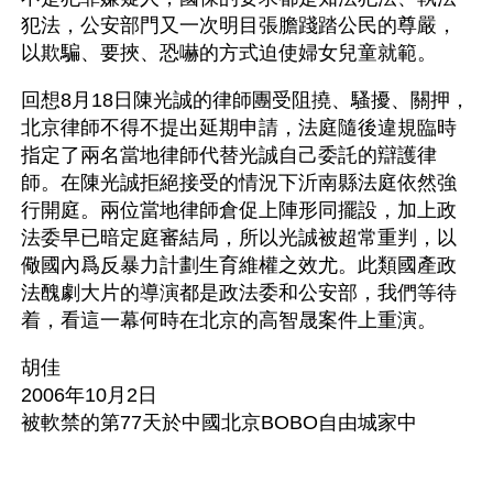
犯法，公安部門又一次明目張膽踐踏公民的尊嚴，
以欺騙、要挾、恐嚇的方式迫使婦女兒童就範。
回想8月18日陳光誠的律師團受阻撓、騷擾、關押，
北京律師不得不提出延期申請，法庭隨後違規臨時
指定了兩名當地律師代替光誠自己委託的辯護律
師。在陳光誠拒絕接受的情況下沂南縣法庭依然強
行開庭。兩位當地律師倉促上陣形同擺設，加上政
法委早已暗定庭審結局，所以光誠被超常重判，以
儆國內爲反暴力計劃生育維權之效尤。此類國產政
法醜劇大片的導演都是政法委和公安部，我們等待
着，看這一幕何時在北京的高智晟案件上重演。
胡佳
2006年10月2日
被軟禁的第77天於中國北京BOBO自由城家中