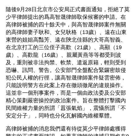
隨後9月28日北京市公安局正式書面通知，拒絕了莫
少平律師提出的爲高智晟律師取保候審的申請。在
高律師被捕的四十餘天中，與高智晟律師案件無關
的高律師妻子耿和、女兒耿格（13歲）、遠在山東
東營的姐姐高豔芳、遠在陝北佳縣的大哥高智義、
在北京打工的三位侄子高歡（21歲）、高顯（19
歲）、高歡龍（16歲）、親屬黃燕等等都受到波
及，重則被非法拘禁、軟禁、遣返原籍，輕則受到
恐嚇、訊問、警告。公安部門全盤配合緊鑼密鼓侵
犯公民人權的行徑，讓高智晟律師案件疑雲密佈，
只能說明警方在此案上存在徹頭徹尾的違規操作。
這並非一個刑事案件，而是一個由政法委及公安部
精心策劃嚴密操控的政治案件。旨在整體打擊國內
民間維權力量的所謂「囂張氣焰」，震懾所謂「不
安定分子」，同時也分化瓦解國內維權羣體。
高律師被捕的消息我們還有待從莫少平律師處獲得