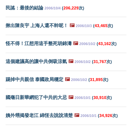
民謠：最後的結論
(
206,229
次)
2006/10/4
揪出陳良宇 上海人還不幹呢！
🖼️
(
43,465
次)
2006/10/3
怪不得！江想用這手整死胡錦濤
🖼️
(
43,162
次)
2006/10/2
這個建議高的讓中共倒吸涼氣
🖼️
(
31,767
次)
2006/10/2
踢掉中共親信 泰國政局穩定
🖼️
(
31,895
次)
2006/10/2
國殤日新華網犯了中共的大忌
🖼️
(
30,910
次)
2006/10/1
姨外甥揭發老江 綿恆去說說清楚
🖼️
(
34,926
次)
2006/10/1