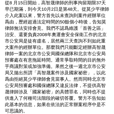
從8 月15日開始，高智晟律師的刑事拘留期限37天
早已期滿，到今天10月2日是第48天。從莫少平律師
介入此案以來，警方首先以未查詢到案件經辦單位
爲由，歷經超過法定時間的50餘個小時後，告知莫
律師無法安排會見。我們不認爲維護「首善之區」
治安、還要負責2008年奧運會安全保衛工作的北京
市公安局是徒有虛名，居然兩三天查詢不到如此重
大案件的經辦單位。那麼我們只能斷定經辦高智晟
律師一案的北京市公安局國保總隊和北京市公安局
預審處在有意拖延時間。通常爭取時間的目的無外
乎商議對策或加強準備。果然之後一週北京市公安
局又拋出所謂「高智晟案件涉及國家祕密」，以此
爲由拒絕莫少平律師會見當事人。然而同時北京市
公安局預審處和國保總隊又違反法律，不提供高智
晟律師涉及「國家祕密」的具體罪名，同時也不提
供進入了何種司法階段的確切答覆。警方不告知如
此基本的信息，如果在依法的正常辦案程序中是不
可思議的。