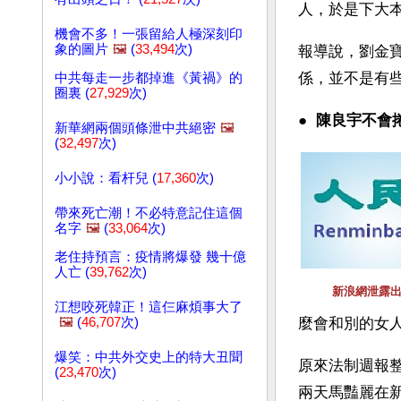
人，於是下大
機會不多！一張留給人極深刻印
象的圖片
🖼️
(
33,494
次)
報導說，劉金
係，並不是有
中共每走一步都掉進《黃禍》的
圈裏 (
27,929
次)
● 
 陳良宇不會
新華網兩個頭條泄中共絕密
🖼️
(
32,497
次)
小小說：看杆兒 (
17,360
次)
帶來死亡潮！不必特意記住這個
名字
🖼️
(
33,064
次)
老住持預言：疫情將爆發 幾十億
人亡 (
39,762
次)
新浪網泄露
江想咬死韓正！這仨麻煩事大了
🖼️
(
46,707
次)
麼會和別的女
爆笑：中共外交史上的特大丑聞
原來法制週報
(
23,470
次)
兩天馬豔麗在