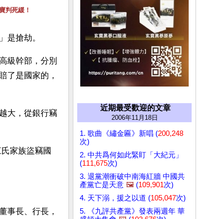
寶判死緩！
」是搶劫。
高級幹部，分別
賠了是國家的，
近期最受歡迎的文章
越大，從銀行竊
2006年11月18日
1. 歌曲《繡金匾》新唱 (
200,248
次)
江氏家族盜竊國
2. 中共爲何如此緊盯「大紀元」
(
111,675
次)
3. 退黨潮衝破中南海紅牆 中國共
產黨亡是天意
🖼️
(
109,901
次)
4. 天下溺，援之以道 (
105,047
次)
董事長、行長，
5. 《九評共產黨》發表兩週年 華