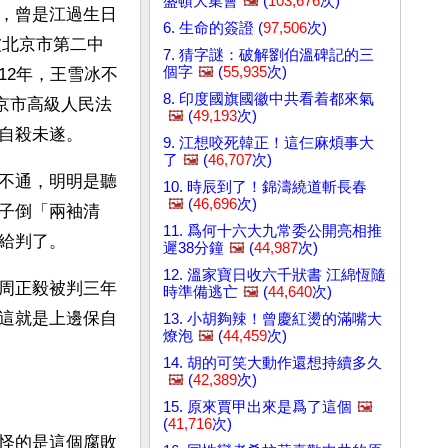
盛頓大集會
🖼️
(
103,676
次)
，曾是江過生日
6. 生命的簽證 (
97,506
次)
，被北京市第二中
7. 猜字謎：破解劉伯溫碑記的三
個字
🖼️
(
55,935
次)
12年，王雪冰不
8. 印度國旗國徽中共看着都來氣
北京市高級人民法
🖼️
(
49,193
次)
自殺未遂。
9. 江想咬死韓正！這仨麻煩事大
了
🖼️
(
46,707
次)
不通，明明是聽
10. 時辰到了！錦濤繞道斬長春
🖼️
(
46,696
次)
子倒「兩袖清
11. 爲何十六大九常委公開亮相推
給判了。
遲38分鐘
🖼️
(
44,987
次)
12. 溫家寶日收六千狀書 江綿恆隨
周正毅被判三年
時準備逃亡
🖼️
(
44,640
次)
這就是上邊保自
13. 小胡夠辣！曾慶紅燙的滿嘴大
燎泡
🖼️
(
44,459
次)
14. 胡的可笑大動作還想持續多久
🖼️
(
42,389
次)
15. 原來賈甲出來是爲了這個
🖼️
(
41,716
次)
怪的是這個腐敗