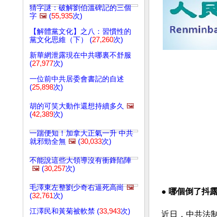
猜字謎：破解劉伯溫碑記的三個
字
🖼️
(
55,935
次)
【解體黨文化】之八：習慣性的
黨文化思維（下） (
27,260
次)
新華網泄露現在中共哪裏不舒服
(
27,977
次)
一位前中共居委會書記的自述
(
25,898
次)
胡的可笑大動作還想持續多久
🖼️
(
42,389
次)
一踹便知！加拿大正氣一升 中共
就邪勁全無
🖼️
(
30,033
次)
不能說這些大領導沒有衝鋒陷陣
🖼️
(
30,257
次)
毛澤東左整劉少奇右逼死高崗
🖼️
● 
哪個倒了抖露
(
32,761
次)
江澤民和黃菊被軟禁 (
33,943
次)
近日，中共法