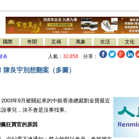
國際
奇聞
災禍
萬象
生活
文化
人氣：
32,858
分享：
發表
！陳良宇別想翻案（多圖）
2003年9月被關起來的中銀香港總裁劉金寶最近
來說事兒，決不會是沒事找事。
瘋狂買官的原因 