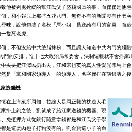
導致他被判處死緩的幫江氏父子盜竊國庫的事，而僅僅是他包
這個，和小報兒上那些五花八門、無奇不有的新聞沒有什麼兩
人尋味，說他包裝了名模「馬小姐」爲送給有用的官員。而這
的一隻死老虎。
哪個，不但沒給中共塗脂抹粉，而且讓人知道中共內鬥的殘酷
衡內鬥的安排，進十七大政治局常委會，法制週報就不會抖露
天中央要把江澤民扔出去，江和宋祖英的真人性愛光碟馬上會
依然是「黨和國家領導人」的領導人，名字僅排在胡錦濤之後
家造錢機 
綿恆在上海衆所周知，拉線人是周正毅的枕邊人毛
江家掛上鉤之後，劉就成了給江家送錢的機器。現
息、免抵押方式從銀行隨意拿錢都是和江氏父子學
賬都是這麼肉包子打狗沒有的。劉金寶這小子的命