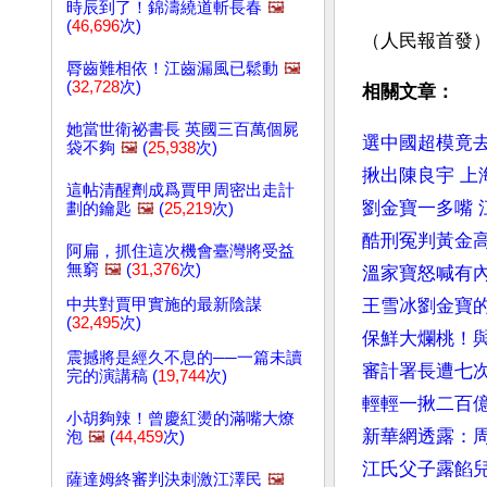
時辰到了！錦濤繞道斬長春
🖼️
(
46,696
次)
（人民報首發
脣齒難相依！江齒漏風已鬆動
🖼️
(
32,728
次)
相關文章：
她當世衛祕書長 英國三百萬個屍
選中國超模竟
袋不夠
🖼️
(
25,938
次)
揪出陳良宇 上
這帖清醒劑成爲賈甲周密出走計
劉金寶一多嘴 
劃的鑰匙
🖼️
(
25,219
次)
酷刑冤判黃金高
阿扁，抓住這次機會臺灣將受益
無窮
🖼️
(
31,376
次)
溫家寶怒喊有
中共對賈甲實施的最新陰謀
王雪冰劉金寶
(
32,495
次)
保鮮大爛桃！
震撼將是經久不息的──一篇未讀
審計署長遭七
完的演講稿 (
19,744
次)
輕輕一揪二百
小胡夠辣！曾慶紅燙的滿嘴大燎
新華網透露：
泡
🖼️
(
44,459
次)
江氏父子露餡
薩達姆終審判決刺激江澤民
🖼️