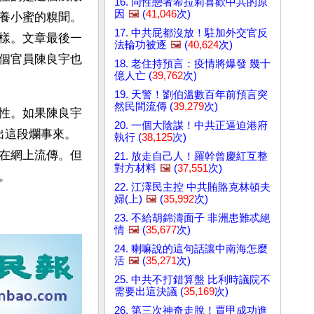
16. 同性戀者希拉莉喜歡中共的原
因
🖼️
(
41,046
次)
養小蜜的糗聞。
17. 中共屁都沒放！駐加外交官反
樣。文章最後一
法輪功被逐
🖼️
(
40,624
次)
個官員陳良宇也
18. 老住持預言：疫情將爆發 幾十
億人亡 (
39,762
次)
19. 天警！劉伯溫數百年前預言突
然民間流傳 (
39,279
次)
性。如果陳良宇
20. 一個大陰謀！中共正逼迫港府
出這段爛事來。
執行 (
38,125
次)
在網上流傳。但
21. 放走自己人！羅幹曾慶紅互整
對方材料
🖼️
(
37,551
次)
。
22. 江澤民主控 中共賄賂克林頓夫
婦(上)
🖼️
(
35,992
次)
23. 不給胡錦濤面子 非洲患難忒絕
情
🖼️
(
35,677
次)
24. 喇嘛說的這句話讓中南海怎麼
活
🖼️
(
35,271
次)
25. 中共不打錯算盤 比利時議院不
需要出這決議 (
35,169
次)
26. 第三次神奇走脫！賈甲成功進