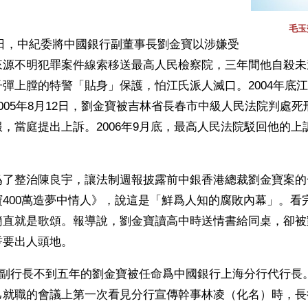
。
毛玉
月27日，中紀委將中國銀行副董事長劉金寶以涉嫌受
來源不明犯罪案件線索移送最高人民檢察院，三年間他自殺未
彈上膛的特警「貼身」保護，怕江氏派人滅口。2004年底
005年8月12日，劉金寶被吉林省長春市中級人民法院判處
，當庭提出上訴。2006年9月底，最高人民法院駁回他的上
爲了整治陳良宇，讓法制週報披露前中銀香港總裁劉金寶案的
400萬造夢中情人》，說這是「鮮爲人知的腐敗內幕」。看
簡直就是歌頌。報導說，劉金寶讀高中時送情書給同桌，卻被
誓要出人頭地。
，任副行長不到五年的劉金寶被任命爲中國銀行上海分行代行長
己就職的會議上第一次看見分行宣傳幹事林凌（化名）時，長