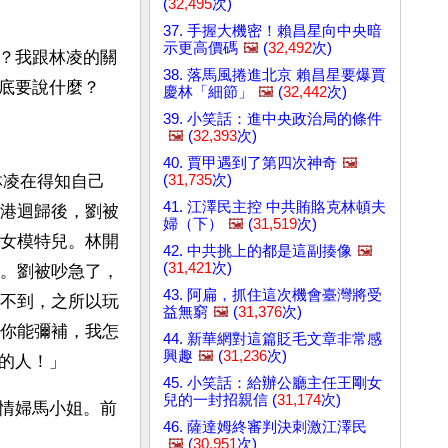
(
32,495
次)
37. 手握大機密！賴昌星向中央暗
示更高價碼
🖼️
(
32,492
次)
？我跟林凌的關
38. 落馬風捲進北京 賴昌星要爆賈
底要說什麼？
慶林「細節」
🖼️
(
32,442
次)
39. 小笑話：進中央政治局的條件
🖼️
(
32,393
次)
40. 賈甲遇到了第四次神奇
🖼️
(
31,735
次)
林凌在得知自己
41. 江澤民主控 中共賄賂克林頓夫
港迴歸後，劉被
婦（下）
🖼️
(
31,519
次)
女模特兒。林開
42. 中共挑上的都是這副揍像
🖼️
(
31,421
次)
。劉被吵急了，
43. 阿扁，抓住這次機會臺灣將受
不到，之所以玩
益無窮
🖼️
(
31,376
次)
你能彌補，我怎
44. 新華網對這篇貶毛文章非常感
興趣
🖼️
(
31,236
次)
的人！」
45. 小笑話：給辦公廳主任王剛女
兒的一封招親信 (
31,174
次)
情婦馬小姐。前
46. 薩達姆終審判決刺激江澤民
🖼️
(
30,951
次)