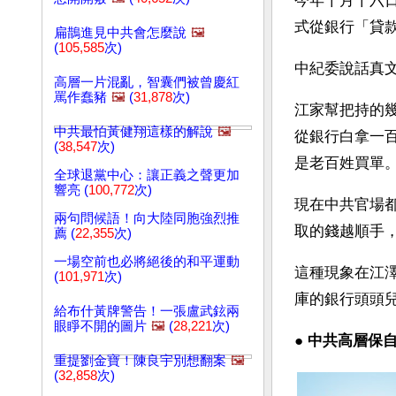
今年十月十六
式從銀行「貸
扁鵲進見中共會怎麼說
🖼️
(
105,585
次)
中紀委說話真
高層一片混亂，智囊們被曾慶紅
罵作蠢豬
🖼️
(
31,878
次)
江家幫把持的
中共最怕黃健翔這樣的解說
🖼️
從銀行白拿一
(
38,547
次)
是老百姓買單
全球退黨中心：讓正義之聲更加
響亮 (
100,772
次)
現在中共官場
兩句問候語！向大陸同胞強烈推
取的錢越順手
薦 (
22,355
次)
一場空前也必將絕後的和平運動
這種現象在江
(
101,971
次)
庫的銀行頭頭
給布什黃牌警告！一張盧武鉉兩
眼睜不開的圖片
🖼️
(
28,221
次)
● 
中共高層保自
重提劉金寶！陳良宇別想翻案
🖼️
(
32,858
次)