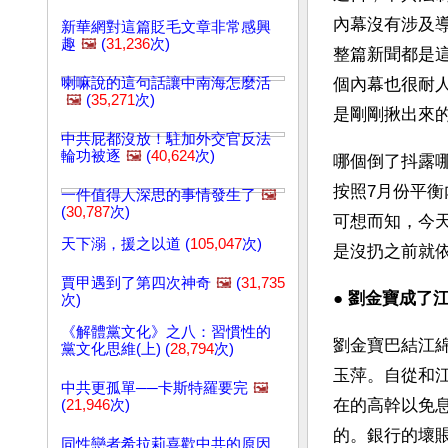
內幕沒有涉及
新華網對這篇貶毛文章非常感興
趣
🖼️
(
31,236
次)
整篇新聞都是
喇嘛說的這句話讓中南海怎麼活
個內幕也很耐
🖼️
(
35,271
次)
是剛剛揪出來
中共屁都沒放！駐加外交官反法
輪功被逐
🖼️
(
40,624
次)
哪個倒了抖露
按照7月份平
一件值得人深思的事情發生了
🖼️
(
30,787
次)
可想而知，今
天下溺，援之以道 (
105,047
次)
是沒扔之前就
賈甲遇到了第四次神奇
🖼️
(
31,735
● 
劉金寶成了江
次)
《解體黨文化》之八：習慣性的
劉金寶巴結江
黨文化思維(上) (
28,794
次)
玉萍。自從和
中共更孤單──卡斯特羅要完
🖼️
在的高幹以免
(
21,946
次)
的。銀行的壞
同性戀者希拉莉喜歡中共的原因