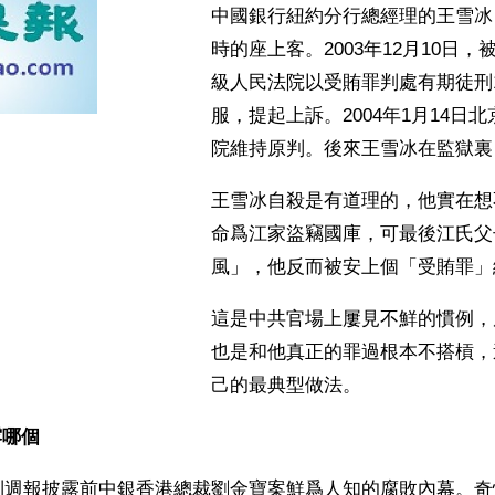
中國銀行紐約分行總經理的王雪冰
時的座上客。2003年12月10日
級人民法院以受賄罪判處有期徒刑
服，提起上訴。2004年1月14日
院維持原判。後來王雪冰在監獄裏
王雪冰自殺是有道理的，他實在想
命爲江家盜竊國庫，可最後江氏父
風」，他反而被安上個「受賄罪」
這是中共官場上屢見不鮮的慣例，
也是和他真正的罪過根本不搭槓，
己的最典型做法。
哪個 
制週報披露前中銀香港總裁劉金寶案鮮爲人知的腐敗內幕。奇