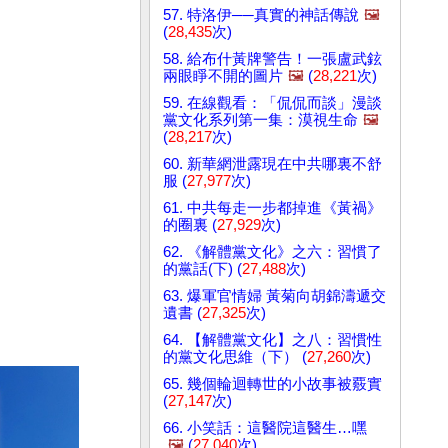
57. 特洛伊──真實的神話傳說
🖼️
(
28,435
次)
58. 給布什黃牌警告！一張盧武鉉
兩眼睜不開的圖片
🖼️
(
28,221
次)
59. 在線觀看：「侃侃而談」漫談
黨文化系列第一集：漠視生命
🖼️
(
28,217
次)
60. 新華網泄露現在中共哪裏不舒
服 (
27,977
次)
61. 中共每走一步都掉進《黃禍》
的圈裏 (
27,929
次)
62. 《解體黨文化》之六：習慣了
的黨話(下) (
27,488
次)
63. 爆軍官情婦 黃菊向胡錦濤遞交
遺書 (
27,325
次)
64. 【解體黨文化】之八：習慣性
的黨文化思維（下） (
27,260
次)
65. 幾個輪迴轉世的小故事被覈實
(
27,147
次)
66. 小笑話：這醫院這醫生…嘿
🖼️
(
27,040
次)