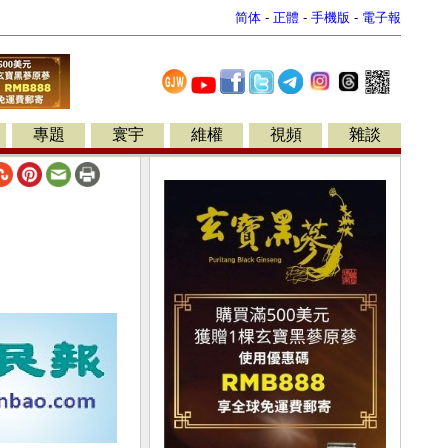
简体
-
正體
-
手機版
-
電子報
專題
寰宇
維權
視頻
雜談