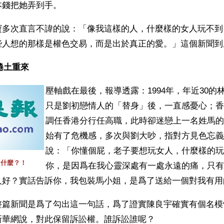
本錢把她弄到手。
寶多次直言不諱的說：「像我這樣的人，什麼樣的女人玩不到
些人想的那樣是權色交易，而是出於真正的愛。」這個新聞到
捲土重來
壓軸戲在最後，報導透露：1994年，年近30的
只是劉初戀情人的「替身」後，一直感憂心；香
調任香港分行任高職，此時卻迷戀上一名姓馬的
始有了危機感，多次與劉大吵，指對方見色忘義
說：「你懂個屁，老子要想玩女人，什麼樣的玩
出什麼？！
你，是因爲在我心靈深處有一處永遠的痛，只有
人好？實話告訴你，我包裝馬小姐，是爲了送給一個對我有用
整篇新聞是爲了勾出這一句話，爲了證實陳良宇確實有個名模
新華網說，對此保留訴訟權。誰訴訟誰呢？