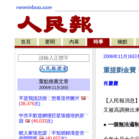
首頁
要聞
內幕
時事
幽默
2006年11月18日
重提劉金寶
重點推薦文章
肖慶慶
2006年11月18日
不是我說話損，您看這些圖片
🖼️
【人民報消息】
(
38,376
次)
又被高調揪出
中共不歡迎網壇巨星張德培的原
因
🖼️
(
46,033
次)
● 
一個無法遏制
瞧人家張忠謀，不知胡錦濤是否
想開開竅
🖼️
(
40,652
次)