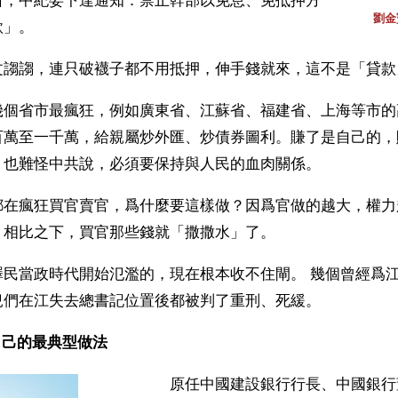
日，中紀委下達通知：禁止幹部以免息、免抵押方
劉金
款」。
文謅謅，連只破襪子都不用抵押，伸手錢就來，這不是「貸款
幾個省市最瘋狂，例如廣東省、江蘇省、福建省、上海等市的
百萬至一千萬，給親屬炒外匯、炒債券圖利。賺了是自己的，
。也難怪中共說，必須要保持與人民的血肉關係。
都在瘋狂買官賣官，爲什麼要這樣做？因爲官做的越大，權力
，相比之下，買官那些錢就「撒撒水」了。
澤民當政時代開始氾濫的，現在根本收不住閘。 幾個曾經爲
兒們在江失去總書記位置後都被判了重刑、死緩。
己的最典型做法 
原任中國建設銀行行長、中國銀行