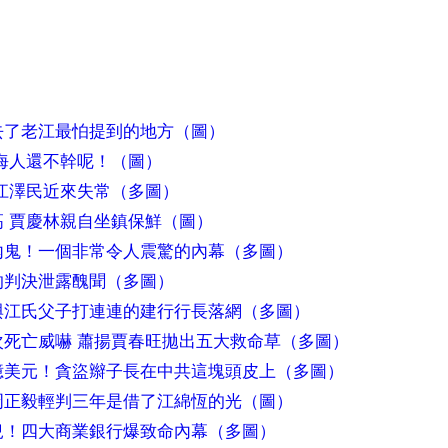
）
去了老江最怕提到的地方（圖）
海人還不幹呢！（圖）
江澤民近來失常（多圖）
 賈慶林親自坐鎮保鮮（圖）
內鬼！一個非常令人震驚的內幕（多圖）
的判決泄露醜聞（多圖）
與江氏父子打連連的建行行長落網（多圖）
次死亡威嚇 蕭揚賈春旺拋出五大救命草（多圖）
億美元！貪盜辮子長在中共這塊頭皮上（多圖）
周正毅輕判三年是借了江綿恆的光（圖）
兒！四大商業銀行爆致命內幕（多圖）