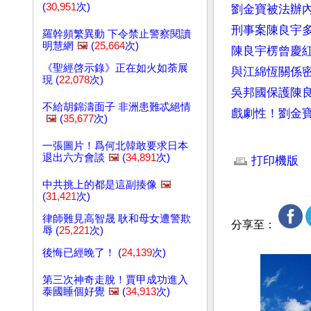
(
30,951
次)
劉金寶被法辦
刑事案陳良宇
羅幹頻繁異動 下令禁止警察閱讀
明慧網
🖼️
(
25,664
次)
陳良宇楞曾慶
《聖經啓示錄》正在如火如荼展
與江綿恆關係
現 (
22,078
次)
吳邦國保護陳
不給胡錦濤面子 非洲患難忒絕情
戲劇性！劉金
🖼️
(
35,677
次)
文章網址: http://w
一張圖片！爲何北韓敢要求日本
退出六方會談
🖼️
(
34,891
次)
打印機版
中共挑上的都是這副揍像
🖼️
(
31,421
次)
律師難見高智晟 耿和母女遭警欺
分享至：
辱 (
25,221
次)
後悔已經晚了！ (
24,139
次)
第三次神奇走脫！賈甲成功進入
泰國睡個好覺
🖼️
(
34,913
次)