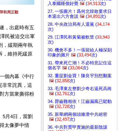
入泰國睡個好覺
🖼️
(
34,913
次)
27. 一張圖片！爲何北韓敢要求日
萍和周正毅
本退出六方會談
🖼️
(
34,891
次)
28. 中央政治局有人退黨 (
34,174
遂，出庭時有五
次)
江澤民被迫交出軍
29. 江澤民和黃菊被軟禁 (
33,943
次)
死刑，緩期兩年執
30. 機會不多！一張留給人極深刻
訴，維持死緩原
印象的圖片
🖼️
(
33,494
次)
31. 帶來死亡潮！不必特意記住這
個名字
🖼️
(
33,064
次)
32. 重提劉金寶！陳良宇別想翻案
一個內幕《中行
🖼️
(
32,858
次)
完非常詫異，這
33. 毛澤東左整劉少奇右逼死高崗
🖼️
(
32,761
次)
對方當衆撕得粉
34. 脣齒難相依！江齒漏風已鬆動
🖼️
(
32,728
次)
35. 新華網兩個頭條泄中共絕密
。5月4日，當劉
🖼️
(
32,497
次)
得太像夢中情
36. 中共對賈甲實施的最新陰謀