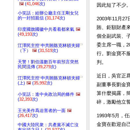
🖼️
(
41,046
次)
因此短了不少
小笑話：給辦公廳主任王剛女兒
的一封招親信 (
31,174
次)
2003年11
賄、鉅額財產
印度國旗國徽中共看着都來氣
🖼️
(
49,193
次)
個全副武裝、子
委主席一職，2
江澤民主控 中共賄賂克林頓夫婦
（下）
🖼️
(
31,519
次)
行。劉金寶不服
天警！劉伯溫數百年前預言突然
判。
民間流傳 (
39,279
次)
近日，吳官正
江澤民主控 中共賄賂克林頓夫婦
(上)
🖼️
(
35,992
次)
副董事長劉金寶
算什麼揭露，
小笑話：進中央政治局的條件
🖼️
(
32,393
次)
碎，激勵他立
王光美作爲迫害者的一面
🖼️
1993年5月
(
26,417
次)
金寶在歡迎自
中國大陸民衆：共產黨不滅亡沒
有出頭之日！ (
21,527
次)