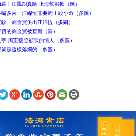
內幕！江罵胡真陰 上海幫服軟（圖）
多嘴多舌　江綿恆非要周正毅小命（多圖）
紅軟　劉金寶供出江綿恆（多圖）
密切的劉金寶被查辦（圖）
良宇 周正毅照顧陳的情人（多圖）
寶就是這樣落網的（多圖）
ww.renminbao.com/rmb/articles/2006/11/18/42283b.html