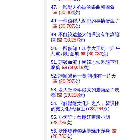
47. 一段動人心絃的樂曲和圖象
🖼️
(
30,904
次)
48. 一件值得人深思的事情發生了
🖼️
(
30,787
次)
49. 不能說這些大領導沒有衝鋒陷
陣
🖼️
(
30,257
次)
50. 一踹便知！加拿大正氣一升 中
共就邪勁全無
🖼️
(
30,033
次)
51. 頭破血流！南韓才知道該下什
麼藥
🖼️
(
30,016
次)
52. 誰闖過這一關 誰擁有一片天
🖼️
(
29,297
次)
53. 老天把今年最大的濃霧給了成
都
🖼️
(
29,210
次)
54. 《解體黨文化》之八：習慣性
的黨文化思維(上) (
28,794
次)
55. 小笑話：曾慶紅暗殺小胡
(
28,793
次)
56. 沃爾瑪連鎖店螞蟻爬滿身
🖼️
(
28,780
次)