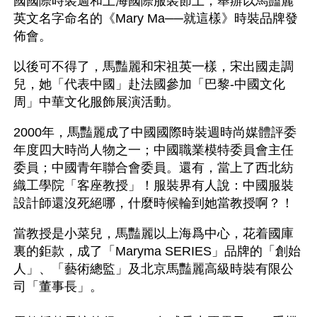
國國際時裝週和上海國際服裝節上，舉辦以馬豔麗
英文名字命名的《Mary Ma──就這樣》時裝品牌發
佈會。　
以後可不得了，馬豔麗和宋祖英一樣，宋出國走調
兒，她「代表中國」赴法國參加「巴黎-中國文化
周」中華文化服飾展演活動。
2000年，馬豔麗成了中國國際時裝週時尚媒體評委
年度四大時尚人物之一；中國職業模特委員會主任
委員；中國青年聯合會委員。還有，當上了西北紡
織工學院「客座教授」！服裝界有人說：中國服裝
設計師還沒死絕哪，什麼時候輪到她當教授啊？！
當教授是小菜兒，馬豔麗以上海爲中心，花着國庫
裏的鉅款，成了「Maryma SERIES」品牌的「創始
人」、「藝術總監」及北京馬豔麗高級時裝有限公
司「董事長」。 