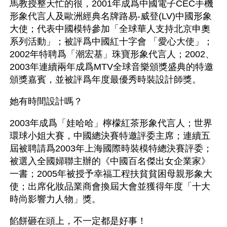
馬教授整天忙的很，2001年成爲中國電子CEC手機
形象代言人及歐洲經典名牌路易-威登(LV)中國形象
大使；代表中國模特參加「全球華人支持北京申奧
系列活動」；被評爲中國紅十字會 「愛心大使」；
2002年特聘爲「潮宏基」珠寶形象代言人；2002、
2003年連續兩年成爲MTV全球音樂頒獎盛典的特邀
頒獎嘉賓，並被評爲年度最優秀時裝設計師獎。
她有時間設計嗎？
2003年成爲「娃哈哈」檸檬紅茶形象代言人；世界
環球小姐大賽，中國總決賽特邀評委主席；連續五
屆被聘請爲2003年上海國際時裝模特總決賽評委；
被選入全國婦聯主辦的《中國百名傑出女企業家》
一書；2005年被授予幸福工程扶貧貧困母親形象大
使；出席化妝品業商會換屆大會並獲得年度「十大
時尚影響力人物」獎。
餡餅砸在頭上，不一定都是好事！ 