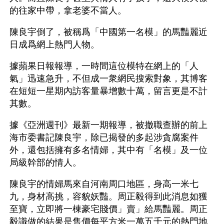
的往家中帶，拿老婆不當人。
陳良宇倒了，被稱爲「中國第一名模」的馬豔麗近
日成爲網上熱門人物。
據蘋果日報報導，一時間這位模特在網上的「人
氣」迅速急升，不但成一衆網民搜索對象，其博客
在短短一星期內訪客量暴增數十萬，留言更是不計
其數。
據《亞洲週刊》最新一期報導，被撤職查辦的前上
海市委書記陳良宇，除已揭發的多起涉貪腐案件
外，還包括擁有多名情婦，其中有「名模」及一位
局級幹部的情人。
陳良宇的情婦馬來自河南周口地區，身高一米七
九，身材高挑，容貌妖豔。周正毅得到此消息如獲
至寶，立即將一棟豪宅賤價」賣」給馬豔麗。周正
毅識做的結果是售價每平方米一萬五千元的熱門地