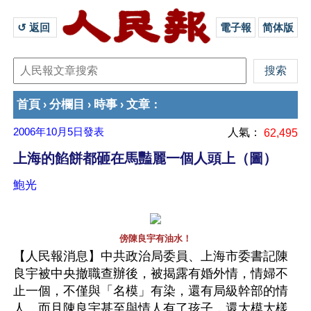
↺ 返回 
電子報
简体版
首頁
分欄目
時事
文章
›
›
›
：
2006年10月5日
發表
人氣：
62,495
上海的餡餅都砸在馬豔麗一個人頭上（圖）
鮑光
傍陳良宇有油水！
【人民報消息】中共政治局委員、上海市委書記陳
良宇被中央撤職查辦後，被揭露有婚外情，情婦不
止一個，不僅與「名模」有染，還有局級幹部的情
人。而且陳良宇甚至與情人有了孩子，還大模大樣