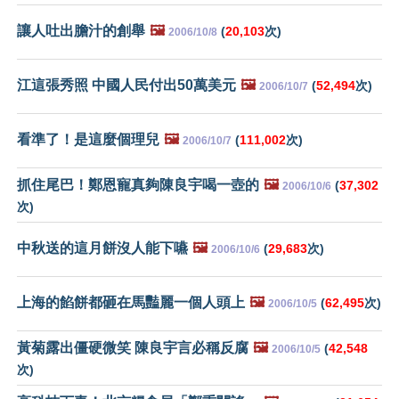
讓人吐出膽汁的創舉
🖼️
(
20,103
次)
2006/10/8
江這張秀照 中國人民付出50萬美元
🖼️
(
52,494
次)
2006/10/7
看準了！是這麼個理兒
🖼️
(
111,002
次)
2006/10/7
抓住尾巴！鄭恩寵真夠陳良宇喝一壺的
🖼️
(
37,302
2006/10/6
次)
中秋送的這月餅沒人能下嚥
🖼️
(
29,683
次)
2006/10/6
上海的餡餅都砸在馬豔麗一個人頭上
🖼️
(
62,495
次)
2006/10/5
黃菊露出僵硬微笑 陳良宇言必稱反腐
🖼️
(
42,548
2006/10/5
次)