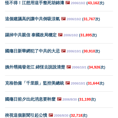
怪不得！江想用這手整死胡錦濤
🖼️
(
43,162
次)
2006/10/2
這個建議高的讓中共倒吸涼氣
🖼️
(
31,767
次)
2006/10/2
踢掉中共親信 泰國政局穩定
🖼️
(
31,895
次)
2006/10/2
國殤日新華網犯了中共的大忌
🖼️
(
30,910
次)
2006/10/1
姨外甥揭發老江 綿恆去說說清楚
🖼️
(
34,926
次)
2006/10/1
克格勃僱「千里眼」監控美總統
🖼️
(
31,644
次)
2006/10/1
國殤日前夕出此消息要幹麼
🖼️
(
31,199
次)
2006/9/30
殃視這個新聞引起公憤
🖼️
(
32,718
次)
2006/9/30