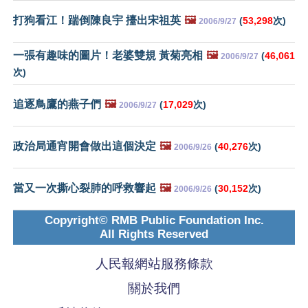
打狗看江！踹倒陳良宇 擡出宋祖英
🖼️
(
53,298
次)
2006/9/27
一張有趣味的圖片！老婆雙規 黃菊亮相
🖼️
(
46,061
2006/9/27
次)
追逐鳥鷹的燕子們
🖼️
(
17,029
次)
2006/9/27
政治局通宵開會做出這個決定
🖼️
(
40,276
次)
2006/9/26
當又一次撕心裂肺的呼救響起
🖼️
(
30,152
次)
2006/9/26
Copyright© RMB Public Foundation Inc.
All Rights Reserved
人民報網站服務條款
關於我們