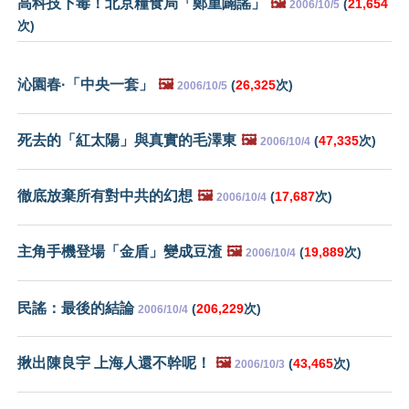
高科技下毒！北京糧食局「鄭重闢謠」
🖼️
(
21,654
2006/10/5
次)
沁園春·「中央一套」
🖼️
(
26,325
次)
2006/10/5
死去的「紅太陽」與真實的毛澤東
🖼️
(
47,335
次)
2006/10/4
徹底放棄所有對中共的幻想
🖼️
(
17,687
次)
2006/10/4
主角手機登場「金盾」變成豆渣
🖼️
(
19,889
次)
2006/10/4
民謠：最後的結論
(
206,229
次)
2006/10/4
揪出陳良宇 上海人還不幹呢！
🖼️
(
43,465
次)
2006/10/3