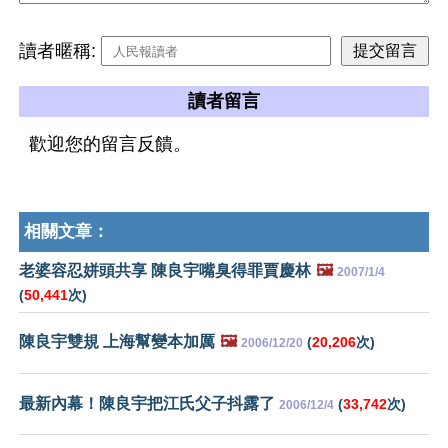
讀者暱稱:
讀者留言
歡迎您的留言反饋。
相關文章：
老婆容忍姘頭共享 陳良宇嘴臭得罪賈慶林
🖼️
2007/1/4
(
50,441
次)
陳良宇雙規 上海幫變本加厲
🖼️
(
20,206
次)
2006/12/20
最新內幕！陳良宇把江氏父子抖露了
(
33,742
次)
2006/12/4