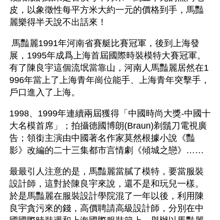
皮，以象徵性每平方米大約一元的價格到手，馬豔
麗樂得半天說不出話來！ 
 馬豔麗1991年河南省賽艇比賽冠軍，後到上海發
展，1995年成爲上海首屆國際時裝模特大賽冠軍。
有了陳良宇這個流氓當靠山，河南人馬豔麗居然在1
996年當上了上海青年崗位能手、上海青年突擊手，
戶口進入了上海。
1998、1999年連續兩屆獲得「中國時尚大獎-中國十
大名模首席」；拍攝德國博朗(Braun)剃鬚刀電視廣
告；領銜主演由中國著名作家莫然根據小說《豔
影》改編的二十三集都市言情劇《傾城之戀》……
最最引人注意的是，馬豔麗當膩了模特，要當服裝
設計師，這對於陳良宇來說，還不是和玩兒一樣。
於是馬豔麗在服裝設計學院混了一年以後，利用陳
良宇貪污來的錢，高價聘請高級設計師，分別在中