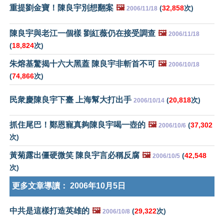
重提劉金寶！陳良宇別想翻案
🖼️
(
32,858
次)
2006/11/18
陳良宇與老江一個樣 劉紅薇仍在接受調查
🖼️
2006/11/18
(
18,824
次)
朱熔基驚揭十六大黑蓋 陳良宇非斬首不可
🖼️
2006/10/18
(
74,866
次)
民衆慶陳良宇下臺 上海幫大打出手
(
20,818
次)
2006/10/14
抓住尾巴！鄭恩寵真夠陳良宇喝一壺的
🖼️
(
37,302
2006/10/6
次)
黃菊露出僵硬微笑 陳良宇言必稱反腐
🖼️
(
42,548
2006/10/5
次)
更多文章導讀：
2006年10月5日
中共是這樣打造英雄的
🖼️
(
29,322
次)
2006/10/8