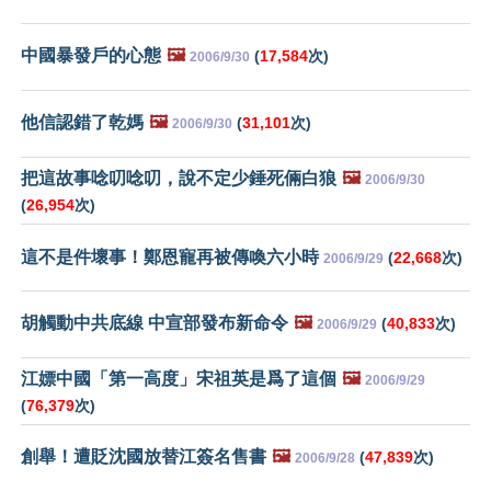
中國暴發戶的心態
🖼️
(
17,584
次)
2006/9/30
他信認錯了乾媽
🖼️
(
31,101
次)
2006/9/30
把這故事唸叨唸叨，說不定少錘死倆白狼
🖼️
2006/9/30
(
26,954
次)
這不是件壞事！鄭恩寵再被傳喚六小時
(
22,668
次)
2006/9/29
胡觸動中共底線 中宣部發布新命令
🖼️
(
40,833
次)
2006/9/29
江嫖中國「第一高度」宋祖英是爲了這個
🖼️
2006/9/29
(
76,379
次)
創舉！遭貶沈國放替江簽名售書
🖼️
(
47,839
次)
2006/9/28