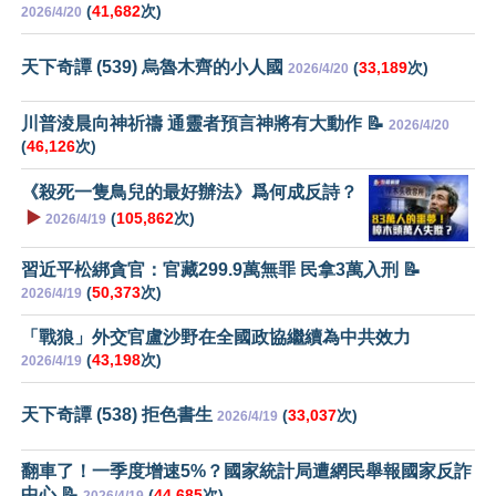
(
41,682
次)
2026/4/20
天下奇譚 (539) 烏魯木齊的小人國
(
33,189
次)
2026/4/20
川普淩晨向神祈禱 通靈者預言神將有大動作 📝
2026/4/20
(
46,126
次)
《殺死一隻鳥兒的最好辦法》爲何成反詩？
▶️
(
105,862
次)
2026/4/19
習近平松綁貪官：官藏299.9萬無罪 民拿3萬入刑 📝
(
50,373
次)
2026/4/19
「戰狼」外交官盧沙野在全國政協繼續為中共效力
(
43,198
次)
2026/4/19
天下奇譚 (538) 拒色書生
(
33,037
次)
2026/4/19
翻車了！一季度增速5%？國家統計局遭網民舉報國家反詐
中心 📝
(
44,685
次)
2026/4/19