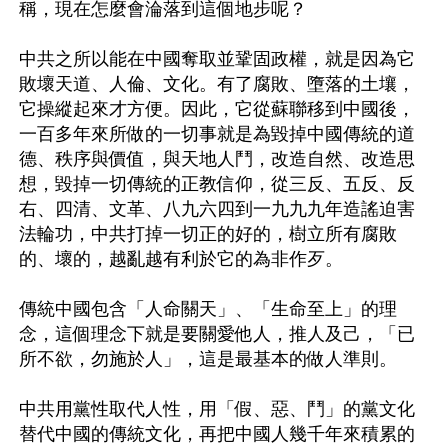
稱，現在怎麼會淪落到這個地步呢？

中共之所以能在中國奪取並鞏固政權，就是因為它
敗壞天道、人倫、文化。有了腐敗、墮落的土壤，
它操縱起來才方便。因此，它從蘇聯移到中國後，
一百多年來所做的一切事就是為毀掉中國傳統的道
德、秩序與價值，與天地人鬥，改造自然、改造思
想，毀掉一切傳統的正教信仰，從三反、五反、反
右、四清、文革、八九六四到一九九九年造謠迫害
法輪功，中共打掉一切正的好的，樹立所有腐敗
的、壞的，越亂越有利於它的為非作歹。

傳統中國包含「人命關天」、「生命至上」的理
念，這個理念下就是要關愛他人，推人及己，「已
所不欲，勿施於人」，這是最基本的做人準則。

中共用黨性取代人性，用「假、惡、鬥」的黨文化
替代中國的傳統文化，再把中國人幾千年來積累的