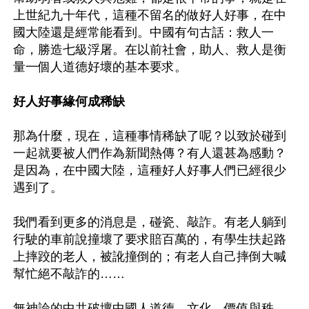
上世紀九十年代，這種不留名的做好人好事，在中
國大陸還是經常能看到。中國有句古話：救人一
命，勝造七級浮屠。在以前社會，助人、救人是衡
量一個人道德好壞的基本要求。

好人好事緣何成稀缺
那為什麼，現在，這種事情稀缺了呢？以致於碰到
一起就要被人們作為新聞熱傳？有人還甚為感動？
是因為，在中國大陸，這種好人好事人們已經很少
遇到了。

我們看到更多的消息是，碰瓷、敲詐。有老人躺到
行駛的車前說撞壞了要求賠百萬的，有學生扶起路
上摔跤的老人，被訛撞倒的；有老人自己摔倒大喊
幫忙絕不敲詐的……

無神論的中共破壞中國人道德、文化、價值與秩