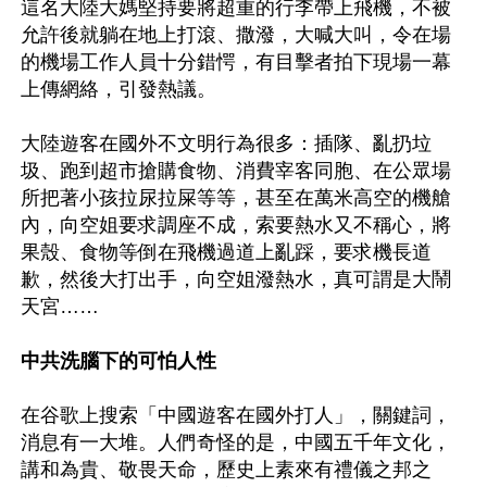
這名大陸大媽堅持要將超重的行李帶上飛機，不被
允許後就躺在地上打滾、撒潑，大喊大叫，令在場
的機場工作人員十分錯愕，有目擊者拍下現場一幕
上傳網絡，引發熱議。

大陸遊客在國外不文明行為很多：插隊、亂扔垃
圾、跑到超市搶購食物、消費宰客同胞、在公眾場
所把著小孩拉尿拉屎等等，甚至在萬米高空的機艙
內，向空姐要求調座不成，索要熱水又不稱心，將
果殼、食物等倒在飛機過道上亂踩，要求機長道
歉，然後大打出手，向空姐潑熱水，真可謂是大鬧
天宮……

中共洗腦下的可怕人性
在谷歌上搜索「中國遊客在國外打人」，關鍵詞，
消息有一大堆。人們奇怪的是，中國五千年文化，
講和為貴、敬畏天命，歷史上素來有禮儀之邦之