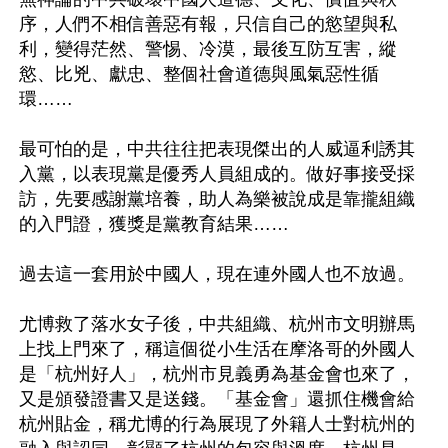
序，人們不相信善惡有報，只信自己的慾望與私
利，變得茫然、警惕、冷漠，最後互防互害，縱
慾、比兇、獻忠、整個社會道德與風氣惡性循
環……

最可怕的是，中共往往把表現傑出的人威逼利誘其
入黨，以表現黨是優秀人員組成的。做好事接受採
訪，先要感謝黨培養，助人為樂被說成是靠攏組織
的入門證，獲獎是黨教育結果……

過去這一套用於中國人，現在連外國人也不放過。

尤博救了落水女子後，中共組織、杭州市文明辦馬
上找上門來了，稱這個從小生活在摩洛哥的外國人
是「杭州好人」，杭州市見義勇為基金會也來了，
又是頒發證書又是送錢。「基金會」還抓住機會給
杭州貼金，稱尤博的行為展現了外籍人士對杭州的