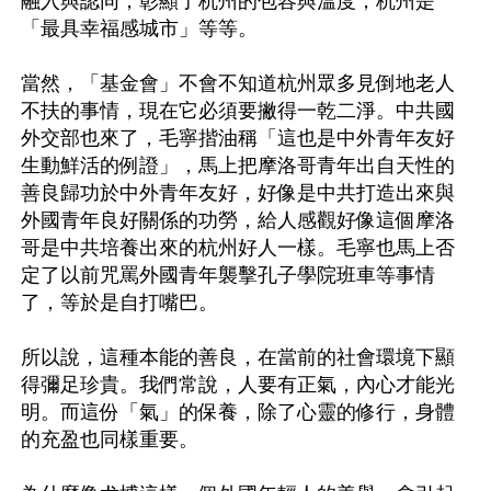
融入與認同，彰顯了杭州的包容與溫度，杭州是
「最具幸福感城市」等等。

當然，「基金會」不會不知道杭州眾多見倒地老人
不扶的事情，現在它必須要撇得一乾二淨。中共國
外交部也來了，毛寧揩油稱「這也是中外青年友好
生動鮮活的例證」，馬上把摩洛哥青年出自天性的
善良歸功於中外青年友好，好像是中共打造出來與
外國青年良好關係的功勞，給人感觀好像這個摩洛
哥是中共培養出來的杭州好人一樣。毛寧也馬上否
定了以前咒罵外國青年襲擊孔子學院班車等事情
了，等於是自打嘴巴。

所以說，這種本能的善良，在當前的社會環境下顯
得彌足珍貴。我們常說，人要有正氣，內心才能光
明。而這份「氣」的保養，除了心靈的修行，身體
的充盈也同樣重要。
