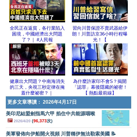
全民正在返貧，各行業陷入
習向川普保證不賣武器給伊
困境，中國經濟出大問題
朗！川普訪京36小時行程曝
了？｜ #人民報
光！【
健康出大問題？中南海消失
為什麼許家印不會S？揭開
的三天，央視三秒定律在掩
「認罪」幕後隱藏的祕密！
蓋什麼祕密？｜
【 熱點最前線】
更多文章導讀：
2026年4月17日
美印尼結盟劍指馬六甲 掐住中共能源咽喉
🖼️
(
96,373
次)
2026/4/20
美軍發佈向伊船開火視頻 川普稱伊無法勒索美國 📝