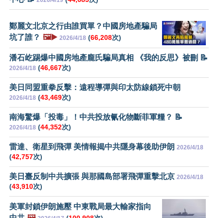
鄭麗文北京之行由誰買單？中國房地產騙局
坑了誰？
🖼️▶️
(
66,208
次)
2026/4/18
潘石屹踢爆中國房地產龐氏騙局真相 《我的反思》被刪 📝
(
46,667
次)
2026/4/18
美日同盟重拳反擊：遠程導彈與印太防線鎖死中朝
(
43,469
次)
2026/4/18
南海驚爆「投毒」！中共投放氰化物斷菲軍糧？ 📝
(
44,352
次)
2026/4/18
雷達、衛星到飛彈 美情報揭中共隱身幕後助伊朗
2026/4/18
(
42,757
次)
美日臺反制中共擴張 與那國島部署飛彈重擊北京
2026/4/18
(
43,910
次)
美軍封鎖伊朗施壓 中東戰局最大輸家指向
中共
🖼️
(
100,908
次)