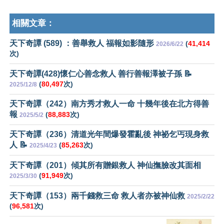
相關文章：
天下奇譚 (589) ：善舉救人 福報如影隨形
(
41,414
2026/6/22
次)
天下奇譚(428)懷仁心善念救人 善行善報澤被子孫 📝
(
80,497
次)
2025/12/8
天下奇譚（242）南方秀才救人一命 十幾年後在北方得善
報
(
88,883
次)
2025/5/2
天下奇譚（236）清道光年間爆發霍亂後 神祕乞丐現身救
人 📝
(
85,263
次)
2025/4/23
天下奇譚（201）傾其所有贈銀救人 神仙撫臉改其面相
(
91,949
次)
2025/3/30
天下奇譚（153）兩千錢救三命 救人者亦被神仙救
2025/2/22
(
96,581
次)