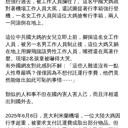
想強行過去，被工作人員攔住了。這名中國大媽就
對著機場工作人員大罵，還試圖提著行李箱強行登
機，一名女工作人員與這位大媽搶奪行李箱，兩人
一同滾倒在地上。

這位中共國大媽的女兒立即上前，腳揣這名女工作
人員，被另一名男工作人員制止後，這位大媽又躺
在地上用腳飛踹該男性工作人員，嘴裡還在罵著什
麼。現場2名孩童被嚇得大哭。

有外國網友對此感到不解：「這些人難道沒有一點
人性尊嚴嗎？僅僅因為不想付託運行李費，他們竟
然能做出如此可恥的事情⋯⋯」

類似的人和事不但在國內害人害人己，而且洋相還
出到國外去。

2025年6月8日，意大利米蘭機場，一位大陸大媽因
行李超重，被要求支付託運費或取出部分物品。但