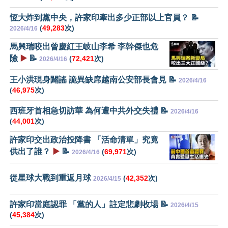
恆大炸到黨中央，許家印牽出多少正部以上官員？ 📝
(
49,283
次)
2026/4/16
馬興瑞咬出曾慶紅王岐山李希 李幹傑也危
險
▶️
📝
(
72,421
次)
2026/4/16
王小洪現身闢謠 詭異缺席越南公安部長會見 📝
2026/4/16
(
46,975
次)
西班牙首相急切訪華 為何遭中共外交失禮 📝
2026/4/16
(
44,001
次)
許家印交出政治投降書 「活命清單」究竟
供出了誰？
▶️
📝
(
69,971
次)
2026/4/16
從星球大戰到重返月球
(
42,352
次)
2026/4/15
許家印當庭認罪 「黨的人」註定悲劇收場 📝
2026/4/15
(
45,384
次)