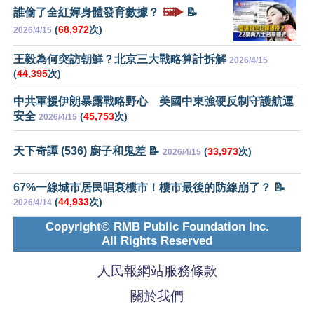
誰偷了全紅嬋身體發育數據？
🖼️▶️
📝
(
68,972
次)
2026/4/15
王毅為何突訪朝鮮？北京三大戰略算計拆解
2026/4/15
(
44,395
次)
中共軍援伊朗暴露戰略野心 美國中東強硬反制守護航運
安全
(
45,753
次)
2026/4/15
天下奇譚 (536) 廚子和鬼差 📝
(
33,973
次)
2026/4/15
67%一線城市居民唱衰樓市！樓市最後的防線崩了？ 📝
(
44,933
次)
2026/4/14
Copyright© RMB Public Foundation Inc.
All Rights Reserved
人民報網站服務條款
關於我們