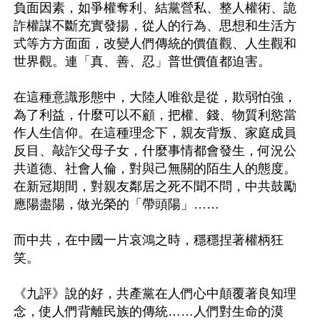
負面因素，如爭權奪利、結黨營私、整人權術、詭
詐權謀不斷充實發揚，從人的行為、思想和生活方
式等方方面面，改變人們傳統的價值觀、人生觀和
世界觀。連「真、善、忍」普世價值都迫害。

在這種意識形態中，大陸人唯欲是從，欺弱怕強，
為了利益，什麼可以不顧，把權、錢、物質利慾當
作人生信仰。在這種理念下，親友背叛、家庭成員
反目、敲詐父母子女，什麼事情都會發生，何況公
共道德、社會人倫，對與己無關的陌生人的態度。
在新冠期間，對親友鄰居之死不聞不問，中共鼓勵
應陽盡陽，做光榮的「帶頭陽」……

而中共，在中國一片哀鴻之時，穩穩捏著權柄狂
笑。

《九評》說的好，共產黨在人們心中顛覆著良知理
念，使人們背離民族的傳統……人們對生命的漠