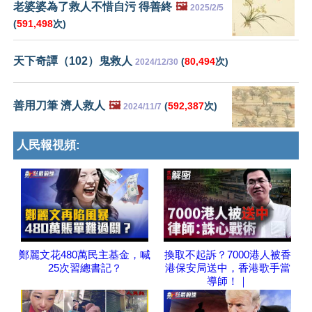
老婆婆為了救人不惜自污 得善終
🖼️
2025/2/5
(
591,498
次)
天下奇譚（102）鬼救人
(
80,494
次)
2024/12/30
善用刀筆 濟人救人
🖼️
(
592,387
次)
2024/11/7
人民報視頻:
鄭麗文花480萬民主基金，喊
換取不起訴？7000港人被香
25次習總書記？
港保安局送中，香港歌手當
導師！｜