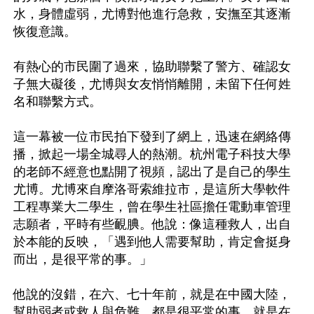
水，身體虛弱，尤博對他進行急救，安撫至其逐漸
恢復意識。

有熱心的市民圍了過來，協助聯繫了警方、確認女
子無大礙後，尤博與女友悄悄離開，未留下任何姓
名和聯繫方式。

這一幕被一位市民拍下發到了網上，迅速在網絡傳
播，掀起一場全城尋人的熱潮。杭州電子科技大學
的老師不經意也點開了視頻，認出了是自己的學生
尤博。尤博來自摩洛哥索維拉市，是這所大學軟件
工程專業大二學生，曾在學生社區擔任電動車管理
志願者，平時有些靦腆。他說：像這種救人，出自
於本能的反映，「遇到他人需要幫助，肯定會挺身
而出，是很平常的事。」

他說的沒錯，在六、七十年前，就是在中國大陸，
幫助弱者或救人與危難，都是很平常的事，就是在