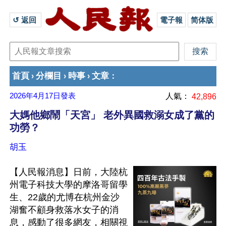
↺ 返回 
電子報
简体版
首頁
分欄目
時事
文章
›
›
›
：
2026年4月17日
發表
人氣：
42,896
大媽他鄉鬧「天宮」 老外異國救溺女成了黨的
功勞？
胡玉
【人民報消息】日前，大陸杭
州電子科技大學的摩洛哥留學
生、22歲的尤博在杭州金沙
湖奮不顧身救落水女子的消
息，感動了很多網友，相關視