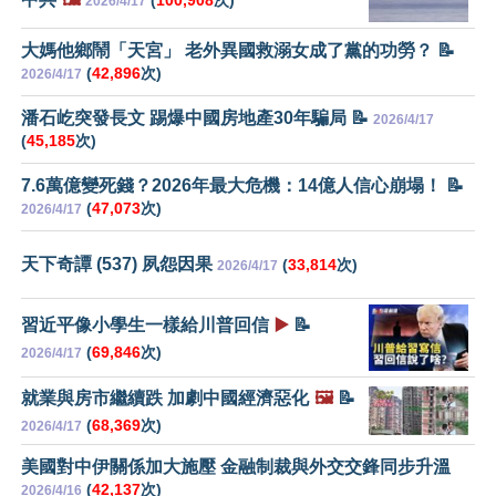
2026/4/17
大媽他鄉鬧「天宮」 老外異國救溺女成了黨的功勞？ 📝
(
42,896
次)
2026/4/17
潘石屹突發長文 踢爆中國房地產30年騙局 📝
2026/4/17
(
45,185
次)
7.6萬億變死錢？2026年最大危機：14億人信心崩塌！ 📝
(
47,073
次)
2026/4/17
天下奇譚 (537) 夙怨因果
(
33,814
次)
2026/4/17
習近平像小學生一樣給川普回信
▶️
📝
(
69,846
次)
2026/4/17
就業與房市繼續跌 加劇中國經濟惡化
🖼️
📝
(
68,369
次)
2026/4/17
美國對中伊關係加大施壓 金融制裁與外交交鋒同步升溫
(
42,137
次)
2026/4/16