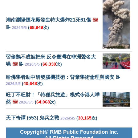
湖南瀏陽煙花厰發生特大爆炸21死61傷
🖼️
📝
(
68,949
次)
2026/5/5
習偷鷄不成蝕把米 反令臺灣在非洲聲名大
噪
🖼️
📝
(
66,330
次)
2026/5/5
哈佛學者助中研發腦機技術：背棄學術倫理與國安 📝
(
40,648
次)
2026/5/5
旺丁不旺財！「特種兵旅遊」模式令港人嘩
然
🖼️
(
64,068
次)
2026/5/5
天下奇譚 (553) 鬼兵之戰
(
30,165
次)
2026/5/5
Copyright© RMB Public Foundation Inc.