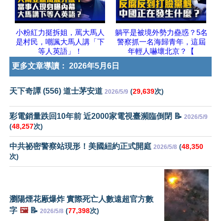
小粉紅力挺拆姐，罵大馬人
躺平是被境外勢力蠱惑？5名
是村民，嘲諷大馬人講「下
警察抓一名海歸青年，這屆
等人英語」！
年輕人嚇壞北京？【
更多文章導讀：
2026年5月6日
天下奇譚 (556) 道士茅安道
(
29,639
次)
2026/5/9
彩電銷量跌回10年前 近2000家電視臺瀕臨倒閉 📝
2026/5/9
(
48,257
次)
中共祕密警察站現形！美國紐約正式開庭
(
48,350
2026/5/8
次)
瀏陽煙花厰爆炸 實際死亡人數遠超官方數
字
🖼️
📝
(
77,398
次)
2026/5/8