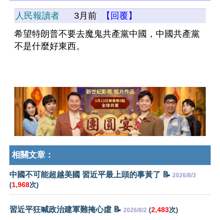
人民報讀者
3月前
【回覆】
希望特朗普不要去魔鬼共產黨中國，中國共產黨
不是什麼好東西。
相關文章：
中國不可能超越美國 習近平最上頭的事黃了 📝
2026/8/3
(
1,968
次)
習近平狂喊政治建軍難掩心虛 📝
(
2,483
次)
2026/8/2