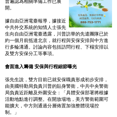
普遍認為相關準備工作已展
開。

據自由亞洲電臺報導，據接近
中共外交系統的知情人士張先
生向自由亞洲電臺透露，川普訪華的先遣團隊已於
約一個月前抵達北京，就行程與安保安排與中方進
行多輪溝通。討論內容包括訪問行程、下榻安排以
及雙方安保分工等事項。

會面進入籌備 安保與行程細節曝光
張先生說，雙方目前已就安保職責形成初步安排，
由美國特勤局負責川普的貼身警衛，中共中央警衛
局負責近距離及外圍安全：「具體安保部署將根據
活動地點進行調整。在開放場地，美方警衛範圍可
能擴大，中方則通過分層佈置加強整體現場控
制。」
