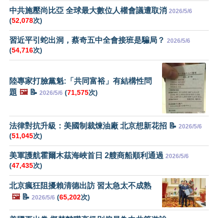
中共施壓尚比亞 全球最大數位人權會議遭取消
2026/5/6
(
52,078
次)
習近平引蛇出洞，蔡奇五中全會接班是騙局？
2026/5/6
(
54,716
次)
陸專家打臉黨魁:「共同富裕」有結構性問
題
🖼️
📝
(
71,575
次)
2026/5/6
法律對抗升級：美國制裁煉油廠 北京想新花招 📝
2026/5/6
(
51,045
次)
美軍護航霍爾木茲海峽首日 2艘商船順利通過
2026/5/6
(
47,435
次)
北京瘋狂阻擾賴清德出訪 習太急太不成熟
🖼️
📝
(
65,202
次)
2026/5/6