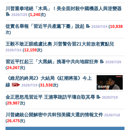
川普重拳堵絕「木馬」！美全面封殺中國機器人與逆變器
📝
(
1,240
次)
2026/7/29
從實名舉報「習近平共產黨下臺」說起 📝
(
10,838
2026/7/24
次)
王毅不敢正眼瞧盧比奧 川普警告習21大前放老實點兒
(
12,159
次)
2026/7/24
習近平扛起三「大黑鍋」拽著中共向地獄狂奔 📝
2026/7/20
(
24,267
次)
《維尼的終局2》大結局《紅潮將落》今上
線
🖼️▶️
(
31,538
次)
2026/7/19
金正恩怒甩習近平 王滬寧跪訪平壤自取其辱 📝
2026/7/19
(
29,987
次)
川普總統公開解密中共幹預美國大選的情報文件
2026/7/18
(
26,475
次)