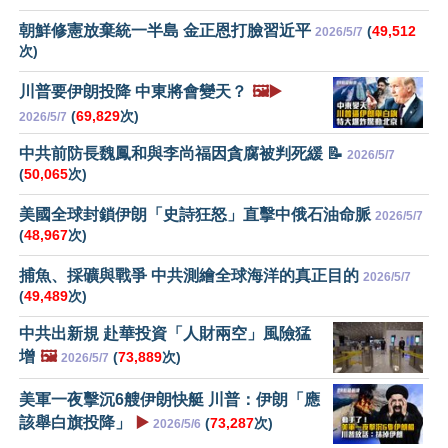
朝鮮修憲放棄統一半島 金正恩打臉習近平
(
49,512
2026/5/7
次)
川普要伊朗投降 中東將會變天？
🖼️▶️
(
69,829
次)
2026/5/7
中共前防長魏鳳和與李尚福因貪腐被判死緩 📝
2026/5/7
(
50,065
次)
美國全球封鎖伊朗「史詩狂怒」直擊中俄石油命脈
2026/5/7
(
48,967
次)
捕魚、採礦與戰爭 中共測繪全球海洋的真正目的
2026/5/7
(
49,489
次)
中共出新規 赴華投資「人財兩空」風險猛
增
🖼️
(
73,889
次)
2026/5/7
美軍一夜擊沉6艘伊朗快艇 川普：伊朗「應
該舉白旗投降」
▶️
(
73,287
次)
2026/5/6