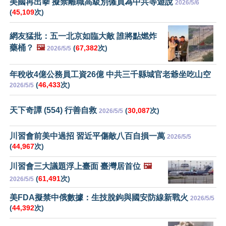
美國再出拳 擬禁離職高級別僱員為中共等遊說
2026/5/6
(
45,109
次)
網友猛批：五一北京如臨大敵 誰將點燃炸
藥桶？
🖼️
(
67,382
次)
2026/5/5
年稅收4億公務員工資26億 中共三千縣城官老爺坐吃山空
(
46,433
次)
2026/5/5
天下奇譚 (554) 行善自救
(
30,087
次)
2026/5/5
川習會前美中過招 習近平傷敵八百自損一萬
2026/5/5
(
44,967
次)
川習會三大議題浮上臺面 臺灣居首位
🖼️
(
61,491
次)
2026/5/5
美FDA擬禁中俄數據：生技脫鉤與國安防線新戰火
2026/5/5
(
44,392
次)