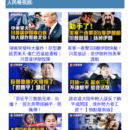
人民報視頻:
湖南突發特大爆炸！巨型蘑
美軍一夜擊沉6艘伊朗快艇！
菇雲衝天 傷亡恐遠超通報｜
川普放話：若伊朗幹預美軍
川普逼伊朗投降
護航
「習近平三胞胎兄弟」出
誰在逼大陸年輕人謀反？躺
爐？「習主席帶頭躺平」照
平成間諜，境外勢力發工
瘋傳！
資？【 熱點最前線】