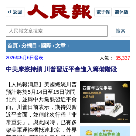
↺ 返回 
電子報
简体版
首頁
分欄目
國際
文章
›
›
›
：
2026年5月6日
發表
人氣：
35,337
中美摩擦持續 川普習近平會進入籌備階段
【人民報消息】美國總統川普
預計將於5月14日至15日訪問
北京，並與中共黨魁習近平會
面。川普日前表示，期待與習
近平會面，並稱此次行程「非
常重要」。與此同時，已有多
架美軍運輸機抵達北京，外界