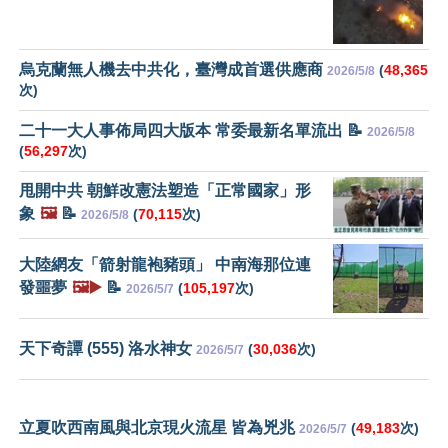
烏克蘭無人機去中共化，臺灣成首選供應商
(
48,365
2026/5/8
次)
二十一大人事佈局四大版本 常委最新名單流出 📝
2026/5/8
(
56,297
次)
甩開中共 朝鮮改憲法塑造「正常國家」形
象
🖼️
📝
(
70,115
次)
2026/5/8
大陸網友「箭射龍袍豬頭」 中南海那位連
發噩夢
🖼️▶️
📝
(
105,197
次)
2026/5/7
天下奇譚 (555) 洛水神女
(
30,036
次)
2026/5/7
立夏吹西南風與北京現火流星 皆為兇兆
(
49,183
次)
2026/5/7