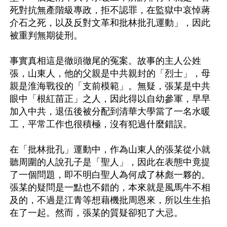
死對抗無產階級專政，拒不認罪，在監獄中哀悼蔣
介石之死，以及反對文革和批林批孔運動」，因此
被重判無期徒刑。

事實真相這是徹頭徹尾的冤案。故事的主人公姓
張，山東人，他的父親是中共親封的「烈士」，母
親是淮海戰役的「支前模範」。無疑，張某是中共
眼中「根紅苗正」之人，因此得以自幼參軍，早早
加入中共，退伍後被分配到清華大學當了一名水暖
工，平常工作也很積極，沒有犯過什麼錯誤。

在「批林批孔」運動中，作為山東人的張某從小就
聽周圍的人說孔子是「聖人」，因此在表態中竟提
了一個問題，即不明白聖人為何成了林彪一夥的。
張某的疑問是一點也不錯的，本來就是風馬牛不相
及的，不過是江青等想藉機批周恩來，所以生生掐
在了一起。然而，張某的質疑卻犯了大忌。
