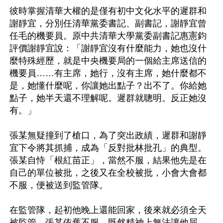
彼時掌握清華大權的是僅有初中文化水平的遲群和
謝靜宜，分別任清華黨委書記、副書記，謝靜宜曾
任毛的機要員。原中共清華大學黨委副書記惠憲鈞
評價謝靜宜說：「謝靜宜沒有什麼能力，她也沒什
麼特殊經歷，就是中央機要局的一個給主席送信的
機要員……有主席，她行，沒有主席，她什麼都不
是，她懂什麼呢，你讓她出點子？出不了。你給她
點子，她半天還不理解呢。遲群就聰明。反正她沒
有。」

張某無疑撞到了槍口，為了突出政績，遲群和謝靜
宜下令將其抓捕，成為「反對批林批孔」的典型。
張某自恃「根紅苗正」，當然不服，結果他先是在
自己的單位被批，之後又在全校被批，小會大會都
不服，便被送到監管隊。

在監管隊，起初他晚上還能回家，後來就必須全天
被監管，張某依舊不服。既然精神上無法讓他屈