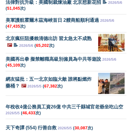
法律對抗升級：美國制裁煉油廠 北京想新花招 📝
2026/5/6
(
51,045
次)
美軍護航霍爾木茲海峽首日 2艘商船順利通過
2026/5/6
(
47,435
次)
北京瘋狂阻擾賴清德出訪 習太急太不成熟
🖼️
📝
(
65,202
次)
2026/5/6
美國再出拳 擬禁離職高級別僱員為中共等遊說
2026/5/6
(
45,109
次)
網友猛批：五一北京如臨大敵 誰將點燃炸
藥桶？
🖼️
(
67,382
次)
2026/5/5
年稅收4億公務員工資26億 中共三千縣城官老爺坐吃山空
(
46,433
次)
2026/5/5
天下奇譚 (554) 行善自救
(
30,087
次)
2026/5/5