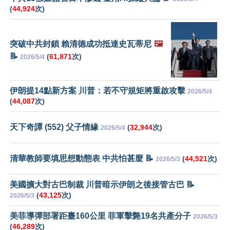
(
44,924
次)
突破中共封鎖 賴清德成功抵達史瓦蒂尼
🖼️
📝
(
61,871
次)
2026/5/4
伊朗提14點新方案 川普：若不守規矩將重啟攻擊
2026/5/4
(
44,087
次)
天下奇譚 (552) 父子情緣
(
32,944
次)
2026/5/4
清華教師要填思想動態表 中共怕甚麼 📝
(
44,521
次)
2026/5/3
美國擴大對古巴制裁 川普暗示伊朗之後接管古巴 📝
(
43,125
次)
2026/5/3
美菲導彈部署距臺160公里 菲軍擊斃19名共產分子
2026/5/3
(
46,289
次)