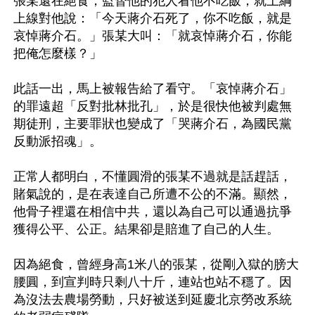
張某還在絕食，監督他的犯人看他不吃飯，就上綱
上線對他說：「今天蔣介石死了，你不吃飯，就是
哀悼蔣介石。」張某大叫：「就哀悼蔣介石，你能
把俺怎麼樣？」

此話一出，馬上被報告給了看守。「哀悼蔣介石」
的罪遠超「反對批林批孔」，於是很快他被判處無
期徒刑，主要罪狀也變成了「哭蔣介石，為國民黨
反動派招魂」。

正常人都明白，不懂圓滑的張某不過就是話趕話，
賭氣說的，是在表達自己所遭不公的不滿。顯然，
他骨子裡還在相信中共，還以為自己可以通過抗爭
獲得公平、公正。結果卻是賠進了自己的人生。

因為絕食，曾經身高1米八的張某，從剛入獄的膀大
腰圓，到宣判時只剩八十斤，連站也站不穩了。因
為沒法去農場勞動，只好被送到延慶北京勞改系統