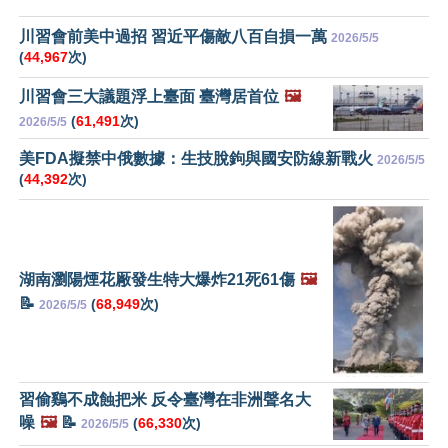
川習會前美中過招 習近平傷敵八百自損一萬
2026/5/5
(
44,967
次)
川習會三大議題浮上臺面 臺灣居首位
🖼️
(
61,491
次)
2026/5/5
美FDA擬禁中俄數據：生技脫鉤與國安防線新戰火
2026/5/5
(
44,392
次)
湖南瀏陽煙花厰發生特大爆炸21死61傷
🖼️
📝
(
68,949
次)
2026/5/5
習偷鷄不成蝕把米 反令臺灣在非洲聲名大
噪
🖼️
📝
(
66,330
次)
2026/5/5