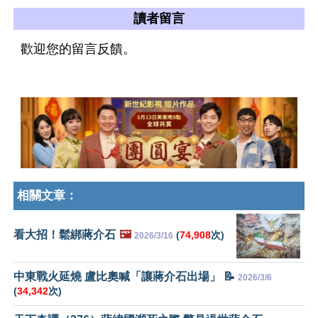
讀者留言
歡迎您的留言反饋。
相關文章：
看大招！鬆綁蔣介石
🖼️
(
74,908
次)
2026/3/16
中東戰火延燒 盧比奧喊「讓蔣介石出場」 📝
2026/3/6
(
34,342
次)