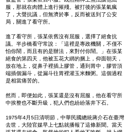
服，那就在肉體上進行摧殘。被打後的張某氣瘋
了，大聲抗議，但無濟於事，反而被送到了公安
局，關進了看守所。

進了看守所，張某依舊沒有屈服，選擇了絕食抗
議。半步橋看守常說：「這裡是專政機關，不僅不
怕你鬧，而且有的是辦法，來對付你鬧。」在張某
絕食的第四天，他被五花大綁的捆上，仰面朝天，
放在地上，從鼻子裡插上膠管，通到胃中，膠管頂
端插個漏斗，從漏斗往胃裡灌玉米麵粥。這個過程
是相當痛苦的。

然而，即便如此，張某還是沒有屈服，他在看守所
中挨整也不斷升級，犯人們也紛紛落井下石。

1975年4月5日清明節，中華民國總統蔣介石在臺灣
去世，大陸官媒早上七點就播報了這條新聞。當天