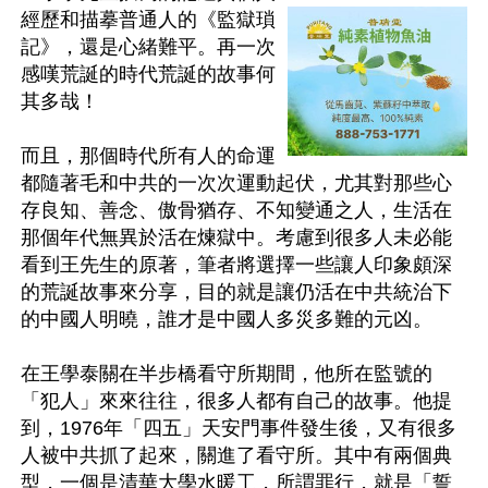
經歷和描摹普通人的《監獄瑣
記》，還是心緒難平。再一次
感嘆荒誕的時代荒誕的故事何
其多哉！

而且，那個時代所有人的命運
都隨著毛和中共的一次次運動起伏，尤其對那些心
存良知、善念、傲骨猶存、不知變通之人，生活在
那個年代無異於活在煉獄中。考慮到很多人未必能
看到王先生的原著，筆者將選擇一些讓人印象頗深
的荒誕故事來分享，目的就是讓仍活在中共統治下
的中國人明曉，誰才是中國人多災多難的元凶。

在王學泰關在半步橋看守所期間，他所在監號的
「犯人」來來往往，很多人都有自己的故事。他提
到，1976年「四五」天安門事件發生後，又有很多
人被中共抓了起來，關進了看守所。其中有兩個典
型，一個是清華大學水暖工，所謂罪行，就是「誓