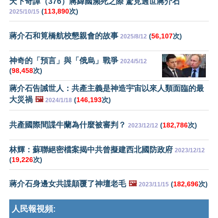
天下奇譚（376）蔣緯國瀕死之際 驚見過世蔣介石
(
113,890
次)
2025/10/15
蔣介石和筧橋航校懇親會的故事
(
56,107
次)
2025/8/12
神奇的「預言」與「俄烏」戰爭
2024/5/12
(
98,458
次)
蔣介石告誡世人：共產主義是神造宇宙以來人類面臨的最
大災禍
🖼️
(
146,193
次)
2024/1/18
共產國際間諜牛蘭為什麼被審判？
(
182,786
次)
2023/12/12
林輝：蘇聯絕密檔案揭中共曾擬建西北國防政府
2023/12/12
(
19,226
次)
蔣介石身邊女共諜顛覆了神壇老毛
🖼️
(
182,696
次)
2023/11/15
人民報視頻: