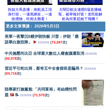
拆姐大馬直播：南航員工現
大鬧亞航女連開5場直播喊
身打假，一邊罵網友，一邊
冤，被舉報封號！老民航解
收禮物，吃相太難看！
析為何要趕她下飛機？
更多文章導讀：
2026年5月3日
美軍一夜擊沉6艘伊朗快艇 川普：伊朗「應
該舉白旗投降」
▶️
(
73,287
次)
2026/5/6
中共施壓尚比亞 全球最大數位人權會議遭取消
2026/5/6
(
52,078
次)
習近平引蛇出洞，蔡奇五中全會接班是騙局？
2026/5/6
(
54,716
次)
陸專家打臉黨魁:「共同富裕」有結構性問
題
🖼️
📝
(
71,575
次)
2026/5/6