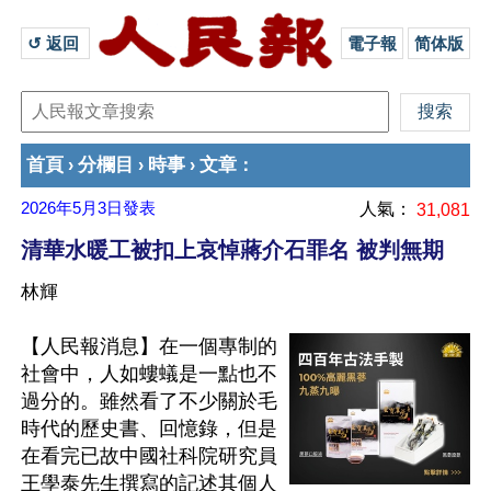
↺ 返回 
電子報
简体版
首頁
分欄目
時事
文章
›
›
›
：
2026年5月3日
發表
人氣：
31,081
清華水暖工被扣上哀悼蔣介石罪名 被判無期
林輝
【人民報消息】在一個專制的
社會中，人如螻蟻是一點也不
過分的。雖然看了不少關於毛
時代的歷史書、回憶錄，但是
在看完已故中國社科院研究員
王學泰先生撰寫的記述其個人