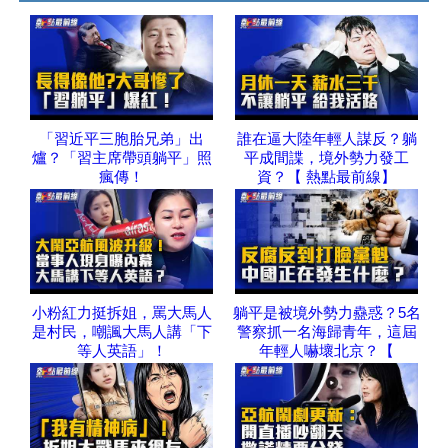
「習近平三胞胎兄弟」出
誰在逼大陸年輕人謀反？躺
爐？「習主席帶頭躺平」照
平成間諜，境外勢力發工
瘋傳！
資？【 熱點最前線】
小粉紅力挺拆姐，罵大馬人
躺平是被境外勢力蠱惑？5名
是村民，嘲諷大馬人講「下
警察抓一名海歸青年，這屆
等人英語」！
年輕人嚇壞北京？【