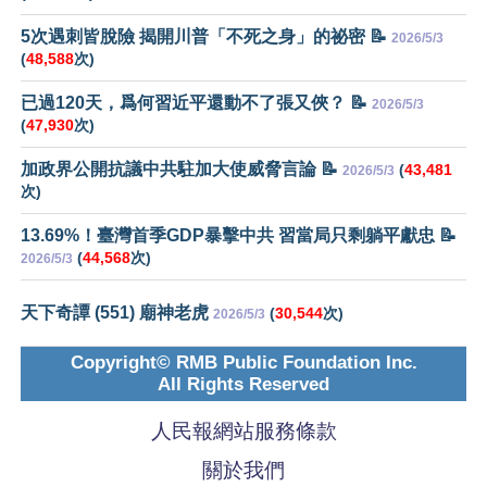
5次遇刺皆脫險 揭開川普「不死之身」的祕密 📝
2026/5/3
(
48,588
次)
已過120天，爲何習近平還動不了張又俠？ 📝
2026/5/3
(
47,930
次)
加政界公開抗議中共駐加大使威脅言論 📝
(
43,481
2026/5/3
次)
13.69%！臺灣首季GDP暴擊中共 習當局只剩躺平獻忠 📝
(
44,568
次)
2026/5/3
天下奇譚 (551) 廟神老虎
(
30,544
次)
2026/5/3
Copyright© RMB Public Foundation Inc.
All Rights Reserved
人民報網站服務條款
關於我們