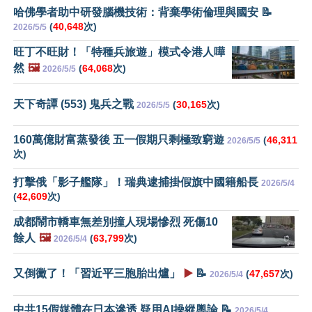
哈佛學者助中研發腦機技術：背棄學術倫理與國安 📝
(
40,648
次)
2026/5/5
旺丁不旺財！「特種兵旅遊」模式令港人嘩
然
🖼️
(
64,068
次)
2026/5/5
天下奇譚 (553) 鬼兵之戰
(
30,165
次)
2026/5/5
160萬億財富蒸發後 五一假期只剩極致窮遊
(
46,311
2026/5/5
次)
打擊俄「影子艦隊」！瑞典逮捕掛假旗中國籍船長
2026/5/4
(
42,609
次)
成都鬧市轎車無差別撞人現場慘烈 死傷10
餘人
🖼️
(
63,799
次)
2026/5/4
又倒黴了！「習近平三胞胎出爐」
▶️
📝
(
47,657
次)
2026/5/4
中共15假媒體在日本滲透 疑用AI操縱輿論 📝
2026/5/4