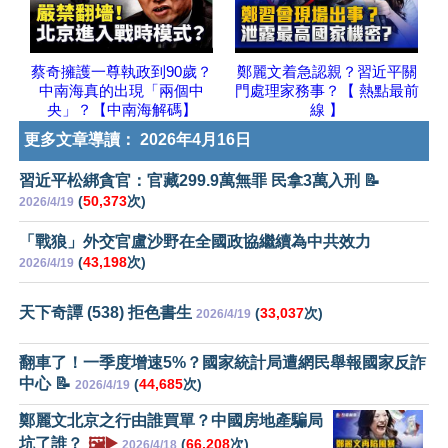
蔡奇擁護一尊執政到90歲？
鄭麗文着急認親？習近平關
中南海真的出現「兩個中
門處理家務事？【 熱點最前
央」？【中南海解碼】
線 】
更多文章導讀：
2026年4月16日
習近平松綁貪官：官藏299.9萬無罪 民拿3萬入刑 📝
(
50,373
次)
2026/4/19
「戰狼」外交官盧沙野在全國政協繼續為中共效力
(
43,198
次)
2026/4/19
天下奇譚 (538) 拒色書生
(
33,037
次)
2026/4/19
翻車了！一季度增速5%？國家統計局遭網民舉報國家反詐
中心 📝
(
44,685
次)
2026/4/19
鄭麗文北京之行由誰買單？中國房地產騙局
坑了誰？
🖼️▶️
(
66,208
次)
2026/4/18