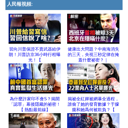
人民報視頻:
習向川普保證不賣武器給伊
健康出大問題？中南海消失
朗！川普訪京36小時行程曝
的三天，央視三秒定律在掩
光！【
蓋什麼祕密？｜
為什麼許家印不會S？揭開
揭祕全紅嬋被網暴全過程，
「認罪」幕後隱藏的祕密！
誰偷了她的發育數據？于朦
【 熱點最前線】
朧和她爲何被欺負？【