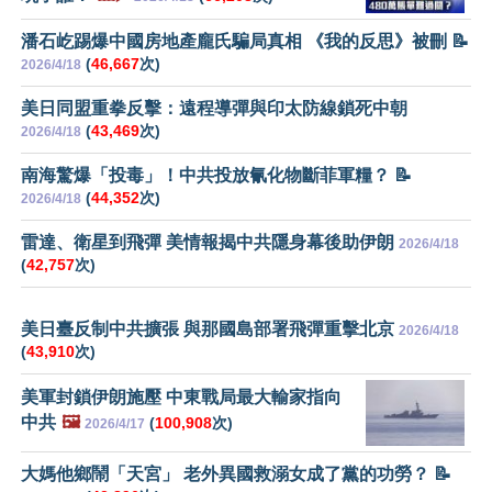
潘石屹踢爆中國房地產龐氏騙局真相 《我的反思》被刪 📝
(
46,667
次)
2026/4/18
美日同盟重拳反擊：遠程導彈與印太防線鎖死中朝
(
43,469
次)
2026/4/18
南海驚爆「投毒」！中共投放氰化物斷菲軍糧？ 📝
(
44,352
次)
2026/4/18
雷達、衛星到飛彈 美情報揭中共隱身幕後助伊朗
2026/4/18
(
42,757
次)
美日臺反制中共擴張 與那國島部署飛彈重擊北京
2026/4/18
(
43,910
次)
美軍封鎖伊朗施壓 中東戰局最大輸家指向
中共
🖼️
(
100,908
次)
2026/4/17
大媽他鄉鬧「天宮」 老外異國救溺女成了黨的功勞？ 📝