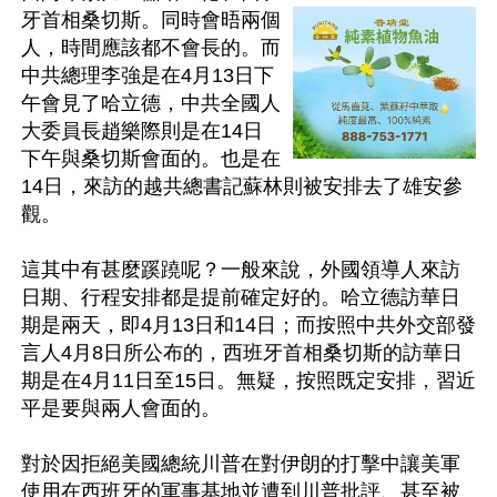
牙首相桑切斯。同時會晤兩個
人，時間應該都不會長的。而
中共總理李強是在4月13日下
午會見了哈立德，中共全國人
大委員長趙樂際則是在14日
下午與桑切斯會面的。也是在
14日，來訪的越共總書記蘇林則被安排去了雄安參
觀。

這其中有甚麼蹊蹺呢？一般來說，外國領導人來訪
日期、行程安排都是提前確定好的。哈立德訪華日
期是兩天，即4月13日和14日；而按照中共外交部發
言人4月8日所公布的，西班牙首相桑切斯的訪華日
期是在4月11日至15日。無疑，按照既定安排，習近
平是要與兩人會面的。

對於因拒絕美國總統川普在對伊朗的打擊中讓美軍
使用在西班牙的軍事基地並遭到川普批評、甚至被