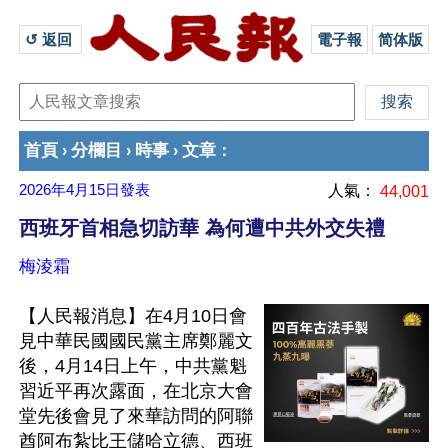
↺ 返回 
電子報
简体版
首頁
分欄目
時事
文章
›
›
›
：
2026年4月15日
發表
人氣：
44,001
西班牙首相急切訪華 為何遭中共外交失禮
梅淩霜
【人民報消息】在4月10日會
見中華民國國民黨主席鄭麗文
後，4月14日上午，中共黨魁
習近平再次露面，在北京大會
堂先後會見了來華訪問的阿聯
酋阿布紮比王儲哈立德、西班