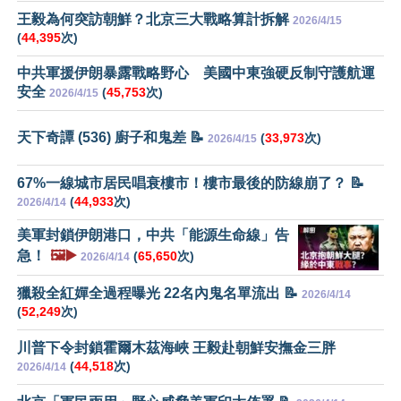
王毅為何突訪朝鮮？北京三大戰略算計拆解
2026/4/15
(
44,395
次)
中共軍援伊朗暴露戰略野心 美國中東強硬反制守護航運
安全
(
45,753
次)
2026/4/15
天下奇譚 (536) 廚子和鬼差 📝
(
33,973
次)
2026/4/15
67%一線城市居民唱衰樓市！樓市最後的防線崩了？ 📝
(
44,933
次)
2026/4/14
美軍封鎖伊朗港口，中共「能源生命線」告
急！
🖼️▶️
(
65,650
次)
2026/4/14
獵殺全紅嬋全過程曝光 22名內鬼名單流出 📝
2026/4/14
(
52,249
次)
川普下令封鎖霍爾木茲海峽 王毅赴朝鮮安撫金三胖
(
44,518
次)
2026/4/14