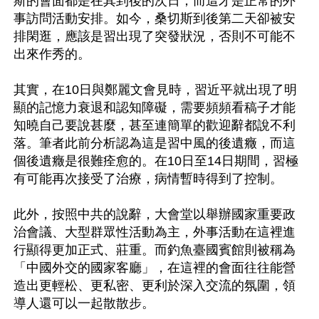
斯的會面都是在其到後的次日，而這才是正常的外
事訪問活動安排。如今，桑切斯到後第二天卻被安
排閑逛，應該是習出現了突發狀況，否則不可能不
出來作秀的。

其實，在10日與鄭麗文會見時，習近平就出現了明
顯的記憶力衰退和認知障礙，需要頻頻看稿子才能
知曉自己要說甚麼，甚至連簡單的歡迎辭都說不利
落。筆者此前分析認為這是習中風的後遺癥，而這
個後遺癥是很難痊愈的。在10日至14日期間，習極
有可能再次接受了治療，病情暫時得到了控制。

此外，按照中共的說辭，大會堂以舉辦國家重要政
治會議、大型群眾性活動為主，外事活動在這裡進
行顯得更加正式、莊重。而釣魚臺國賓館則被稱為
「中國外交的國家客廳」，在這裡的會面往往能營
造出更輕松、更私密、更利於深入交流的氛圍，領
導人還可以一起散散步。
