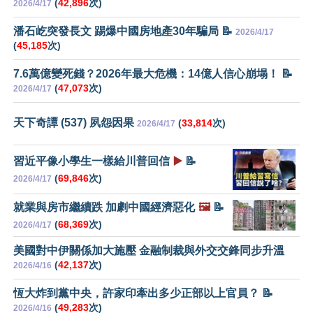
(
42,896
次)
2026/4/17
潘石屹突發長文 踢爆中國房地產30年騙局 📝
2026/4/17
(
45,185
次)
7.6萬億變死錢？2026年最大危機：14億人信心崩塌！ 📝
(
47,073
次)
2026/4/17
天下奇譚 (537) 夙怨因果
(
33,814
次)
2026/4/17
習近平像小學生一樣給川普回信
▶️
📝
(
69,846
次)
2026/4/17
就業與房市繼續跌 加劇中國經濟惡化
🖼️
📝
(
68,369
次)
2026/4/17
美國對中伊關係加大施壓 金融制裁與外交交鋒同步升溫
(
42,137
次)
2026/4/16
恆大炸到黨中央，許家印牽出多少正部以上官員？ 📝
(
49,283
次)
2026/4/16