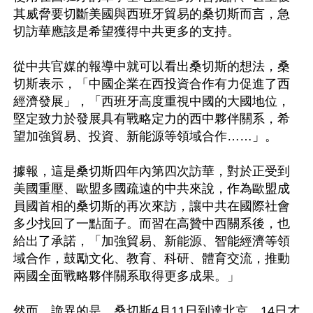
其威脅要切斷美國與西班牙貿易的桑切斯而言，急
切訪華應該是希望獲得中共更多的支持。

從中共官媒的報導中就可以看出桑切斯的想法，桑
切斯表示，「中國企業在西投資合作有力促進了西
經濟發展」，「西班牙高度重視中國的大國地位，
堅定致力於發展具有戰略定力的西中夥伴關系，希
望加強貿易、投資、新能源等領域合作……」。

據報，這是桑切斯四年內第四次訪華，對於正受到
美國重壓、歐盟多國疏遠的中共來說，作為歐盟成
員國首相的桑切斯的再次來訪，讓中共在國際社會
多少找回了一點面子。而習在高贊中西關系後，也
給出了承諾，「加強貿易、新能源、智能經濟等領
域合作，鼓勵文化、教育、科研、體育交流，推動
兩國全面戰略夥伴關系取得更多成果。」

然而，詭異的是，桑切斯4月11日到達北京，14日才