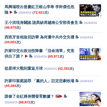
馬興瑞咬出曾慶紅王岐山李希 李幹傑也危
險
▶️
📝
(
72,421
次)
2026/4/16
王小洪現身闢謠 詭異缺席越南公安部長會見 📝
2026/4/16
(
46,975
次)
西班牙首相急切訪華 為何遭中共外交失禮 📝
2026/4/16
(
44,001
次)
許家印交出政治投降書 「活命清單」究竟
供出了誰？
▶️
📝
(
69,971
次)
2026/4/16
從星球大戰到重返月球
(
42,352
次)
2026/4/15
許家印當庭認罪 「黨的人」註定悲劇收場 📝
2026/4/15
(
45,384
次)
誰偷了全紅嬋身體發育數據？
🖼️▶️
📝
(
68,972
次)
2026/4/15