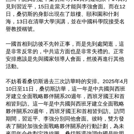
見到習近平，15日走當天才能與李強會面。而在12
日，桑切斯的身影出現在了鼓樓、頤和園和什剎
海，13日在清華大學演講，並在中國科學院接受名
譽教授稱號。

一國首相到訪後不先幹正事，而是先到處閑逛，這
是非常反常的，中共這方面也是非常失禮的。正常
安排應該是先與國家領導人會面，然後再進行其他
活動。

不妨看看桑切斯過去三次訪華時的安排。2025年4月
10日至11日，桑切斯訪華，這一年是中共國與西班
牙建立全面戰略夥伴關系20週年，西班牙國王和首
相皆到訪。這一年是中共國與西班牙建立全面戰略
夥伴關系20週年，西班牙國王和首相皆到訪。訪問
期間，習近平、李強分別同他會面。彼時，雙方發
表了關於加強全面戰略夥伴關系的行動計劃，為未
來四年合作劃定路線圖，桑切斯還強調中國是歐盟