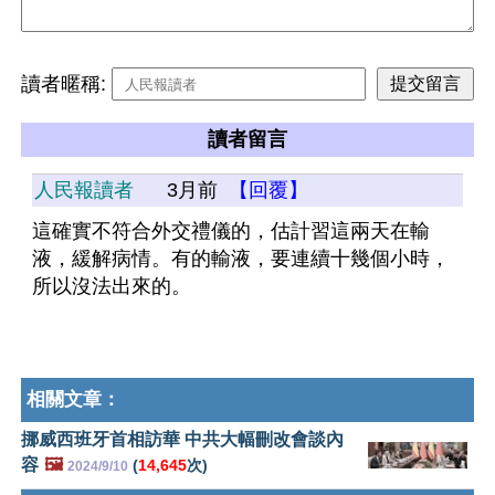
讀者暱稱:
讀者留言
人民報讀者
3月前
【回覆】
這確實不符合外交禮儀的，估計習這兩天在輸
液，緩解病情。有的輸液，要連續十幾個小時，
所以沒法出來的。
相關文章：
挪威西班牙首相訪華 中共大幅刪改會談內
容
🖼️
(
14,645
次)
2024/9/10