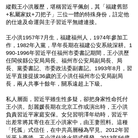
縱觀王小洪履歷，堪稱習近平佩劍，其「福建舊部
+私屬家奴+刀把子」三位一體的特殊身份，註定他
的仕途及命運與主子習近平無縫連接。

王小洪1957年7月生，福建福州人，1974年參加工
作，1982年入黨，早年長期在福建公安系統深耕。1
990-1996年習近平任福州市委書記期間，王小洪歷
任閩侯縣公安局局長、福州市公安局副局長、局
長、黨委書記、市委政法委副書記。1993年8月，習
近平直接提拔36歲的王小洪任福州市公安局副局
長，兩人共事十餘年，關系遠超上下級。

私人層面，習近平雖生性多疑，卻把身家性命托付
王小洪。彭麗媛長期在北京工作或演出時，王小洪
負責習近平家庭安保。女兒習明澤年幼時，習近平
出差常將其寄住在王小洪家中，由王妻照料。這種
「托孤」式信任，在中共高層極為罕見。2012年習
近平上臺後，王小洪仕途火箭式爆發，2013年56歲