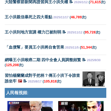
大陸警察節新聞再證習與王小洪失權 📝
(
71,615
次)
2026/1/12
王小洪親信暴死之四大看點
(
46,789
次)
2025/11/17
王小洪到地方宣講 權力已被削弱 📝
(
95,728
次)
2025/11/12
「血債幫」要員王小洪將自食苦果
(
51,344
次)
2025/11/5
網曝王小洪喉癌二期 四中全會人員調整頻繁 📝
2025/9/30
(
125,208
次)
習怕楊蘭蘭成對手把柄？傳王小洪下令誰查
誰坐牢
🖼️
📝
(
105,818
次)
2025/8/17
人民報視頻: