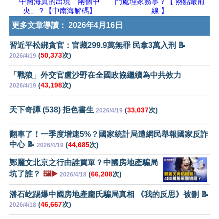
中南海真的出現「兩個中
門處理家務事？【 熱點最前
央」？【中南海解碼】
線 】
更多文章導讀：
2026年4月16日
習近平松綁貪官：官藏299.9萬無罪 民拿3萬入刑 📝
(
50,373
次)
2026/4/19
「戰狼」外交官盧沙野在全國政協繼續為中共效力
(
43,198
次)
2026/4/19
天下奇譚 (538) 拒色書生
(
33,037
次)
2026/4/19
翻車了！一季度增速5%？國家統計局遭網民舉報國家反詐
中心 📝
(
44,685
次)
2026/4/19
鄭麗文北京之行由誰買單？中國房地產騙局
坑了誰？
🖼️▶️
(
66,208
次)
2026/4/18
潘石屹踢爆中國房地產龐氏騙局真相 《我的反思》被刪 📝
(
46,667
次)
2026/4/18