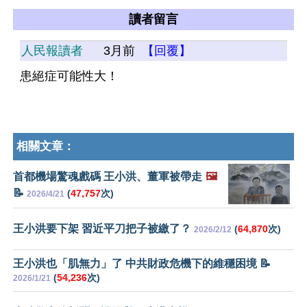
讀者留言
人民報讀者
3月前
【回覆】
患絕症可能性大！
相關文章：
首都機場驚魂戲碼 王小洪、董軍被帶走
🖼️
📝
(
47,757
次)
2026/4/21
王小洪要下架 習近平刀把子被繳了？
(
64,870
次)
2026/2/12
王小洪也「肌無力」了 中共財政危機下的維穩困境 📝
(
54,236
次)
2026/1/21