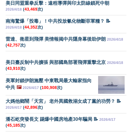
美日同盟重拳反擊：遠程導彈與印太防線鎖死中朝
(
43,469
次)
2026/4/18
南海驚爆「投毒」！中共投放氰化物斷菲軍糧？ 📝
(
44,352
次)
2026/4/18
雷達、衛星到飛彈 美情報揭中共隱身幕後助伊朗
2026/4/18
(
42,757
次)
美日臺反制中共擴張 與那國島部署飛彈重擊北京
2026/4/18
(
43,910
次)
美軍封鎖伊朗施壓 中東戰局最大輸家指向
中共
🖼️
(
100,908
次)
2026/4/17
大媽他鄉鬧「天宮」 老外異國救溺女成了黨的功勞？ 📝
(
42,896
次)
2026/4/17
潘石屹突發長文 踢爆中國房地產30年騙局 📝
2026/4/17
(
45,185
次)