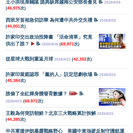
王小洪現身闢謠 詭異缺席越南公安部長會見 📝
2026/4/16
(
46,975
次)
西班牙首相急切訪華 為何遭中共外交失禮 📝
2026/4/16
(
44,001
次)
許家印交出政治投降書 「活命清單」究竟
供出了誰？
▶️
📝
(
69,971
次)
2026/4/16
從星球大戰到重返月球
(
42,352
次)
2026/4/15
許家印當庭認罪 「黨的人」註定悲劇收場 📝
2026/4/15
(
45,384
次)
誰偷了全紅嬋身體發育數據？
🖼️▶️
📝
(
68,972
次)
2026/4/15
王毅為何突訪朝鮮？北京三大戰略算計拆解
2026/4/15
(
44,395
次)
中共軍援伊朗暴露戰略野心 美國中東強硬反制守護航運