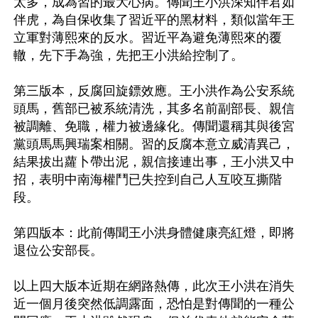
太多，成為習的最大心病。傳聞王小洪深知伴君如
伴虎，為自保收集了習近平的黑材料，類似當年王
立軍對薄熙來的反水。習近平為避免薄熙來的覆
轍，先下手為強，先把王小洪給控制了。

第三版本，反腐回旋鏢效應。王小洪作為公安系統
頭馬，舊部已被系統清洗，其多名前副部長、親信
被調離、免職，權力被邊緣化。傳聞還稱其與後宮
黨頭馬馬興瑞案相關。習的反腐本意立威清異己，
結果拔出蘿卜帶出泥，親信接連出事，王小洪又中
招，表明中南海權鬥已失控到自己人互咬互撕階
段。

第四版本：此前傳聞王小洪身體健康亮紅燈，即將
退位公安部長。

以上四大版本近期在網路熱傳，此次王小洪在消失
近一個月後突然低調露面，恐怕是對傳聞的一種公