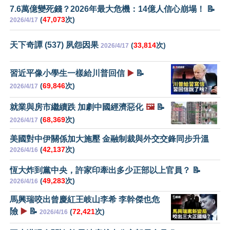
7.6萬億變死錢？2026年最大危機：14億人信心崩塌！ 📝
(
47,073
次)
2026/4/17
天下奇譚 (537) 夙怨因果
(
33,814
次)
2026/4/17
習近平像小學生一樣給川普回信
▶️
📝
(
69,846
次)
2026/4/17
就業與房市繼續跌 加劇中國經濟惡化
🖼️
📝
(
68,369
次)
2026/4/17
美國對中伊關係加大施壓 金融制裁與外交交鋒同步升溫
(
42,137
次)
2026/4/16
恆大炸到黨中央，許家印牽出多少正部以上官員？ 📝
(
49,283
次)
2026/4/16
馬興瑞咬出曾慶紅王岐山李希 李幹傑也危
險
▶️
📝
(
72,421
次)
2026/4/16