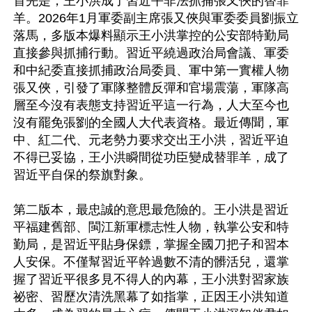
首先是，王小洪成了習近平非法抓捕張又俠的替罪
羊。2026年1月軍委副主席張又俠與軍委委員劉振立
落馬，多版本爆料顯示王小洪掌控的公安部特勤局
直接參與抓捕行動。習近平繞過政治局會議、軍委
和中紀委直接抓捕政治局委員、軍中第一實權人物
張又俠，引發了軍隊整體反彈和官場震蕩，軍隊高
層至今沒有表態支持習近平這一行為，人大至今也
沒有罷免張劉的全國人大代表資格。最近傳聞，軍
中、紅二代、元老勢力要求交出王小洪，習近平迫
不得已妥協，王小洪瞬間從功臣變成替罪羊，成了
習近平自保的祭旗對象。

第二版本，最忠誠的意思最危險的。王小洪是習近
平福建舊部、閩江新軍標志性人物，執掌公安和特
勤局，是習近平貼身保鏢，掌握全國刀把子和習本
人安保。不僅幫習近平幹過數不清的髒活兒，還掌
握了習近平很多見不得人的內幕，王小洪對習家族
祕密、習歷次清洗黑幕了如指掌，正因王小洪知道