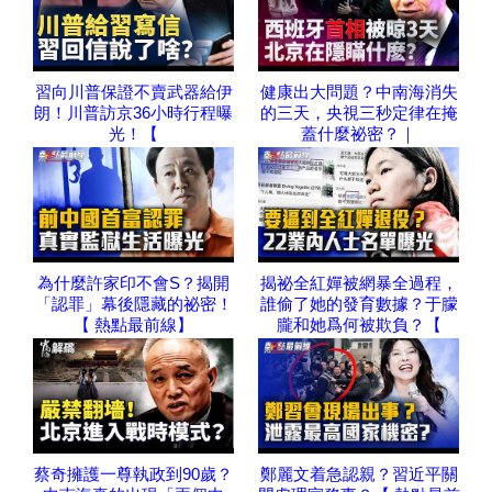
習向川普保證不賣武器給伊
健康出大問題？中南海消失
朗！川普訪京36小時行程曝
的三天，央視三秒定律在掩
光！【
蓋什麼祕密？｜
為什麼許家印不會S？揭開
揭祕全紅嬋被網暴全過程，
「認罪」幕後隱藏的祕密！
誰偷了她的發育數據？于朦
【 熱點最前線】
朧和她爲何被欺負？【
蔡奇擁護一尊執政到90歲？
鄭麗文着急認親？習近平關