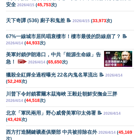
安全
(
45,753
次)
2026/4/15
天下奇譚 (536) 廚子和鬼差 📝
(
33,973
次)
2026/4/15
67%一線城市居民唱衰樓市！樓市最後的防線崩了？ 📝
(
44,933
次)
2026/4/14
美軍封鎖伊朗港口，中共「能源生命線」告
急！
🖼️▶️
(
65,650
次)
2026/4/14
獵殺全紅嬋全過程曝光 22名內鬼名單流出 📝
2026/4/14
(
52,249
次)
川普下令封鎖霍爾木茲海峽 王毅赴朝鮮安撫金三胖
(
44,518
次)
2026/4/14
北京「軍民兩用」野心威脅美軍印太佈署 📝
2026/4/14
(
43,426
次)
西方打造關鍵礦產俱樂部 中共被排除在外
(
45,169
2026/4/14
次)