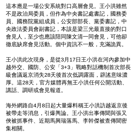
這本應是一場公安系統對口高層會見。王小洪雖然
不是政治局委員，但作為中央書記處書記，國務委
員、國務院黨組成員，公安部部長、黨委書記，中
央政法委員會副書記，本該是梁三光最直接的對口
會見人，至少也應該陪同陳文清一同會見，可他卻
徹底缺席會見活動。個中資訊不一般，充滿詭異。

王小洪此次現身，是從3月17日王小洪在河內參加中
越外交、國防、公安「3+3」戰略對話機制首次部長
級會議返京消失28天後首次低調露面，辟謠意味濃
厚。這28天，官方媒體再無王小洪任何公開活動、
講話、調研或會見報道。

海外網路自4月8日起大量爆料稱王小洪訪越返京後
被帶走等消息，引爆輿論。王小洪出事傳聞與張又
俠被抓事件、近期馬興瑞落馬、李幹傑被查傳聞密
集相關。
