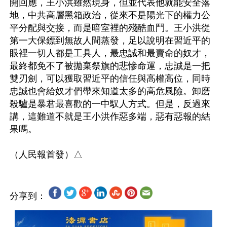
開回應，王小洪雖然現身，但並代表他就能安全落
地，中共高層黑箱政治，從來不是陽光下的權力公
平分配與交接，而是暗室裡的殘酷血鬥。王小洪從
第一大保鏢到無故人間蒸發，足以說明在習近平的
眼裡一切人都是工具人，最忠誠和最賣命的奴才，
最終都免不了被拋棄祭旗的悲慘命運，忠誠是一把
雙刃劍，可以獲取習近平的信任與高權高位，同時
忠誠也會給奴才們帶來知道太多的高危風險。卸磨
殺驢是暴君最喜歡的一中馭人方式。但是，反過來
講，這難道不就是王小洪作惡多端，惡有惡報的結
果嗎。

分享到：