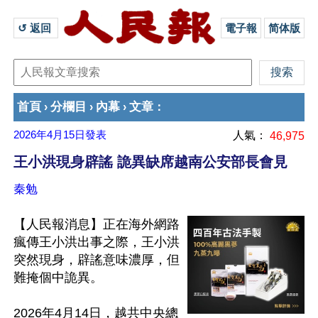
↺ 返回 
電子報
简体版
首頁
分欄目
內幕
文章
›
›
›
：
2026年4月15日
發表
人氣：
46,975
王小洪現身辟謠 詭異缺席越南公安部長會見
秦勉
【人民報消息】正在海外網路
瘋傳王小洪出事之際，王小洪
突然現身，辟謠意味濃厚，但
難掩個中詭異。

2026年4月14日，越共中央總