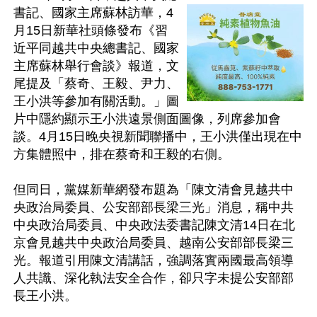
書記、國家主席蘇林訪華，4
月15日新華社頭條發布《習
近平同越共中央總書記、國家
主席蘇林舉行會談》報道，文
尾提及「蔡奇、王毅、尹力、
王小洪等參加有關活動。」圖
片中隱約顯示王小洪遠景側面圖像，列席參加會
談。4月15日晚央視新聞聯播中，王小洪僅出現在中
方集體照中，排在蔡奇和王毅的右側。

但同日，黨媒新華網發布題為「陳文清會見越共中
央政治局委員、公安部部長梁三光」消息，稱中共
中央政治局委員、中央政法委書記陳文清14日在北
京會見越共中央政治局委員、越南公安部部長梁三
光。報道引用陳文清講話，強調落實兩國最高領導
人共識、深化執法安全合作，卻只字未提公安部部
長王小洪。
