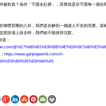
何被欺負？為何「守護全紅嬋」，其實就是在守護每一個在
在聊體育圈的八卦，我們是在解剖一個讓人不安的現實。當
從競技場上抹去時，我們絕不能保持沉默。

e頻道：
outube.com/@%E7%86%B1%E9%BB%9E%E6%9C%80%E5%
道：
https://www.ganjingworld.com/zh-
BA%E6%B0%91%E6%8A%A5
renminbao.com/rmb/articles/2026/4/15/94870b.html