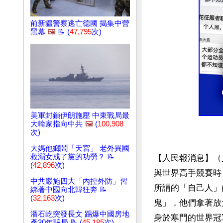
前新疆警察逃亡德國 揭集中營
黑幕
🖼️
📝 (
47,795
次)
美軍封鎖伊朗施壓 中東戰局最
大輸家指向中共
🖼️
(
100,908
次)
大媽他鄉鬧「天宮」 老外異國
救溺女成了黨的功勞？ 📝
【人民報消息】（
(
42,896
次)
與世界高手競賽時
中共嚴施四大「內控外防」習
所謂的「自己人」
綁著中國向北韓狂奔 📝
(
32,163
次)
鬼」，他們拿著放
潘石屹突發長文 踢爆中國房地
身於寒門的世界冠
產30年騙局 📝 (
45,185
次)