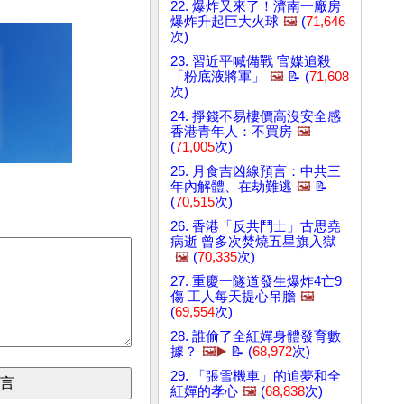
22. 爆炸又來了！濟南一廠房
爆炸升起巨大火球
🖼️
(
71,646
次)
23. 習近平喊備戰 官媒追殺
「粉底液將軍」
🖼️
📝 (
71,608
次)
24. 掙錢不易樓價高沒安全感
香港青年人：不買房
🖼️
(
71,005
次)
25. 月食吉凶線預言：中共三
年內解體、在劫難逃
🖼️
📝
(
70,515
次)
26. 香港「反共鬥士」古思堯
病逝 曾多次焚燒五星旗入獄
🖼️
(
70,335
次)
27. 重慶一隧道發生爆炸4亡9
傷 工人每天提心吊膽
🖼️
(
69,554
次)
28. 誰偷了全紅嬋身體發育數
據？
🖼️▶️
📝 (
68,972
次)
29. 「張雪機車」的追夢和全
紅嬋的孝心
🖼️
(
68,838
次)