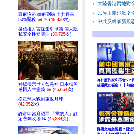
大陸香港兩地對
民族主義氾濫？全
贏麻沒來 輸麻到站 土共迎來
50%關稅
🖼️
📝 (
48,830
次)
中共反網暴新規
微信推方言採集引爭議 個人隱
私安全性受關注 (
30,725
次)
為什麼許家印不會S？
神韻揭示世人曾是神 日本精英
後隱藏的祕密！【 熱
感悟人生意義
🖼️
(
45,664
次)
從星球大戰到重返月球
(
42,352
次)
許家印當庭認罪 「黨的人」註
定悲劇收場 📝 (
45,384
次)
鄭麗文着急認親？習近