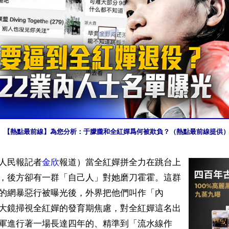
【熱點最前線】為您分析：于朦朧和全紅嬋爲何被欺負？（熱點最前線提供
人民報記者
金欣
報道）當全紅嬋拼全力在跳台上
，後方卻有一群「自己人」對她磨刀霍霍。這群
的網暴惡行被曝光後，外界把他們叫作「內
大鏡掃視全紅嬋的發育期焦慮，對全紅嬋這名出
軍進行著一場長達四年的、精準到「流水線作