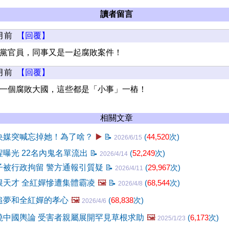
讀者留言
月前
【回覆】
黨官員，同事又是一起腐敗案件！
月前
【回覆】
一個腐敗大國，這些都是「小事」一樁！
相關文章
央媒突喊忘掉她！為了啥？
▶️
📝
(
44,520
次)
2026/6/15
曝光 22名內鬼名單流出
📝
(
52,249
次)
2026/4/14
子被行政拘留 警方通報引質疑
📝
(
29,967
次)
2026/4/11
根天才 全紅嬋慘遭集體霸凌
🖼️
📝
(
68,544
次)
2026/4/8
追夢和全紅嬋的孝心
🖼️
(
68,838
次)
2026/4/6
燒中國輿論 受害者親屬展開罕見草根求助
🖼️
(
6,173
次)
2025/1/23