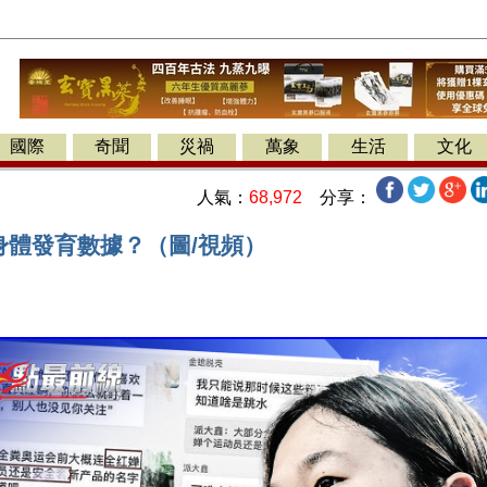
國際
奇聞
災禍
萬象
生活
文化
人氣：
68,972
分享：
身體發育數據？（圖/視頻）