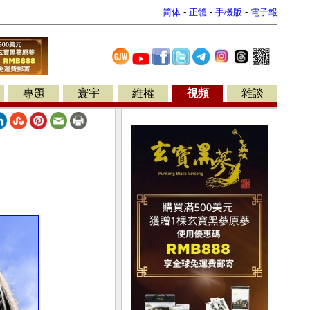
简体
-
正體
-
手機版
-
電子報
專題
寰宇
維權
視頻
雜談