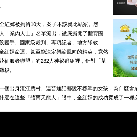


罵全紅嬋被拘留10天，案子本該就此結案。然
2人「業內人士」名單流出，徹底撕開了體育圈
役國手、國家級裁判、專項記者、地方隊教
全紅嬋命運、甚至能決定輿論風向的精英，竟然
花征服者聯盟」的282人神祕群組裡，針對「草
獵殺。

一個出身湛江農村、連普通話都說不標準的女孩，為什麼會