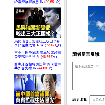
給臺灣無窮後患 📝 (
30,551
次)
馬興瑞咬出曾慶紅王岐山李希
李幹傑也危險
▶️
📝 (
72,421
次)
王小洪現身闢謠 詭異缺席越南
讀者留言反饋:
公安部長會見 📝 (
46,975
次)
西班牙首相急切訪華 為何遭中
共外交失禮 📝 (
44,001
次)
讀者暱稱: