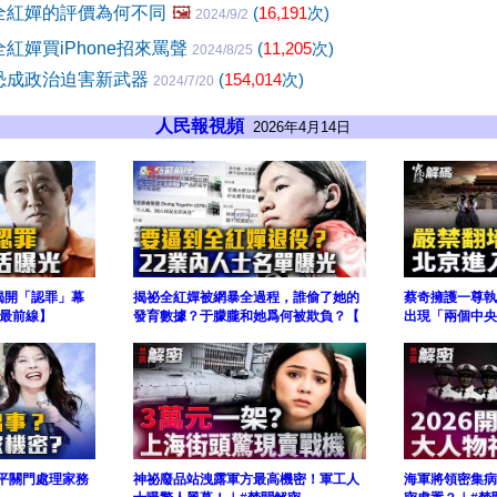
全紅嬋的評價為何不同
🖼️
(
16,191
次)
2024/9/2
紅嬋買iPhone招來罵聲
(
11,205
次)
2024/8/25
恐成政治迫害新武器
(
154,014
次)
2024/7/20
人民報視頻
2026年4月14日
揭開「認罪」幕
揭祕全紅嬋被網暴全過程，誰偷了她的
蔡奇擁護一尊執
點最前線】
發育數據？于朦朧和她爲何被欺負？【
出現「兩個中央
平關門處理家務
神祕廢品站洩露軍方最高機密！軍工人
海軍將領密集病