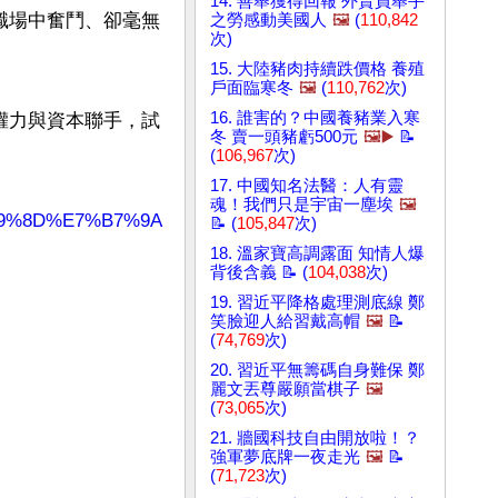
14. 善舉獲得回報 外賣員舉手
職場中奮鬥、卻毫無
之勞感動美國人
🖼️
(
110,842
次)
15. 大陸豬肉持續跌價格 養殖
戶面臨寒冬
🖼️
(
110,762
次)
16. 誰害的？中國養豬業入寒
權力與資本聯手，試
冬 賣一頭豬虧500元
🖼️▶️
📝
(
106,967
次)
17. 中國知名法醫：人有靈
魂！我們只是宇宙一塵埃
🖼️
89%8D%E7%B7%9A
📝 (
105,847
次)
18. 溫家寶高調露面 知情人爆
背後含義 📝 (
104,038
次)
19. 習近平降格處理測底線 鄭
笑臉迎人給習戴高帽
🖼️
📝
(
74,769
次)
20. 習近平無籌碼自身難保 鄭
麗文丟尊嚴願當棋子
🖼️
(
73,065
次)
21. 牆國科技自由開放啦！？
強軍夢底牌一夜走光
🖼️
📝
(
71,723
次)