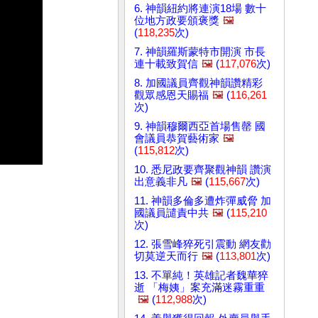
6. 神韻紐約將連演18場 數十
位地方政要頒褒獎
🖼️
(
118,235
次)
7. 神韻羅斯蒙特市開演 市長
連十載致賀信
🖼️
(
117,076
次)
8. 加國議員齊觀神韻讚精彩
觀眾感恩天賜福
🖼️
(
116,261
次)
9. 神韻穆爾西亞首場售罄 國
會議員恭賀藝術家
🖼️
(
115,812
次)
10. 悉尼政要齊聚觀神韻 讚演
出意義非凡
🖼️
(
115,667
次)
11. 神韻多倫多遭炸彈威脅 加
國議員譴責中共
🖼️
(
115,210
次)
12. 張雪峰猝死引震動 網友勸
切莫逆天而行
🖼️
(
113,801
次)
13. 不單純！英雄記者魏華猝
逝 「梅姨」案充滿迷霧重重
🖼️
(
112,988
次)