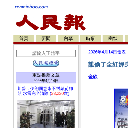
首頁
要聞
內幕
時事
幽默
2026年4月14日
發表
誰偷了全紅嬋
重點推薦文章
金欣
2026年4月14日
川普：伊朗同意永不封鎖荷姆
茲 水雷完全清除 (
33,230
次)