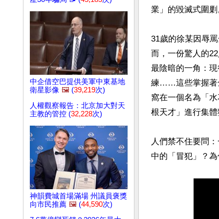
業」的毀滅式圍剿。
31歲的徐某因辱
而，一份驚人的2
最陰暗的一角：現
中企借空巴提供美軍中東基地
練……這些掌握著
衛星影像
🖼️
(
39,219
次)
窩在一個名為「水
人權觀察報告：北京加大對天
根天才」進行集體
主教的管控 (
32,228
次)
人們禁不住要問：
神韻費城首場滿場 州議員褒獎
向市民推薦
🖼️
(
44,590
次)