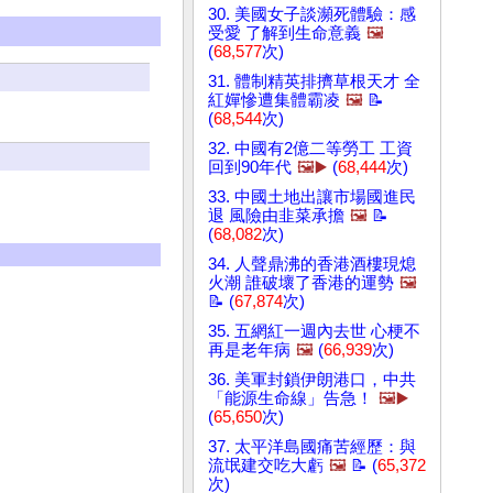
30. 美國女子談瀕死體驗：感
受愛 了解到生命意義
🖼️
(
68,577
次)
31. 體制精英排擠草根天才 全
紅嬋慘遭集體霸凌
🖼️
📝
(
68,544
次)
32. 中國有2億二等勞工 工資
回到90年代
🖼️▶️
(
68,444
次)
33. 中國土地出讓市場國進民
退 風險由韭菜承擔
🖼️
📝
(
68,082
次)
34. 人聲鼎沸的香港酒樓現熄
火潮 誰破壞了香港的運勢
🖼️
📝 (
67,874
次)
35. 五網紅一週內去世 心梗不
再是老年病
🖼️
(
66,939
次)
36. 美軍封鎖伊朗港口，中共
「能源生命線」告急！
🖼️▶️
(
65,650
次)
37. 太平洋島國痛苦經歷：與
流氓建交吃大虧
🖼️
📝 (
65,372
次)