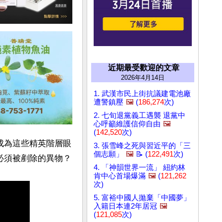
近期最受歡迎的文章
2026年4月14日
1. 武漢市民上街抗議建電池廠
遭警鎮壓
🖼️
(
186,274
次)
2. 七旬退黨義工遇襲 退黨中
心呼籲維護信仰自由
🖼️
(
142,520
次)
成為這些精英階層眼
3. 張雪峰之死與習近平的「三
個志願」
🖼️
📝 (
122,491
次)
4. 「神韻世界一流」 紐約林
肯中心首場爆滿
🖼️
(
121,262
次)
5. 富裕中國人拋棄「中國夢」
入籍日本連2年居冠
🖼️
(
121,085
次)