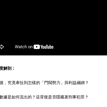
度解剖：
背後，究竟牽扯到怎樣的「門閥勢力」與利益綑綁？

數據是如何流出的？這背後是否隱藏著刑事犯罪？
