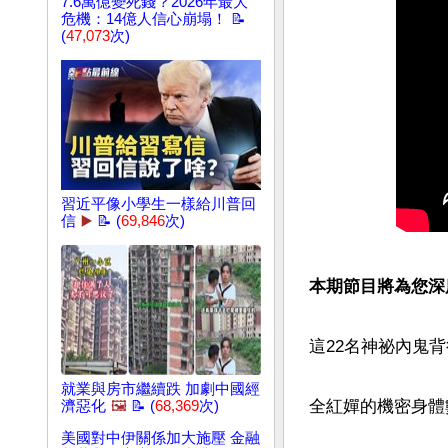
7.6萬億變死錢？2026年最大
危機：14億人信心崩塌！ 📝
(
47,073
次)
習近平像小學生一樣給川普回
信
▶️
📝 (
69,846
次)
本期節目將為您深
這22名神祕內鬼
就業與房市繼續跌 加劇中國經
全紅嬋的機密身體
濟惡化
🖼️
📝 (
68,369
次)
美國對中伊關係加大施壓 金融