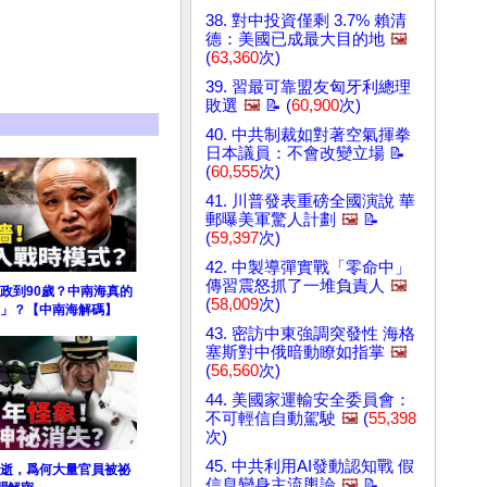
38. 對中投資僅剩 3.7% 賴清
德：美國已成最大目的地
🖼️
(
63,360
次)
39. 習最可靠盟友匈牙利總理
敗選
🖼️
📝 (
60,900
次)
40. 中共制裁如對著空氣揮拳
日本議員：不會改變立場 📝
(
60,555
次)
41. 川普發表重磅全國演說 華
郵曝美軍驚人計劃
🖼️
📝
(
59,397
次)
42. 中製導彈實戰「零命中」
傳習震怒抓了一堆負責人
🖼️
政到90歲？中南海真的
(
58,009
次)
」？【中南海解碼】
43. 密訪中東強調突發性 海格
塞斯對中俄暗動瞭如指掌
🖼️
(
56,560
次)
44. 美國家運輸安全委員會：
不可輕信自動駕駛
🖼️
(
55,398
次)
45. 中共利用AI發動認知戰 假
逝，爲何大量官員被祕
信息變身主流輿論
🖼️
📝