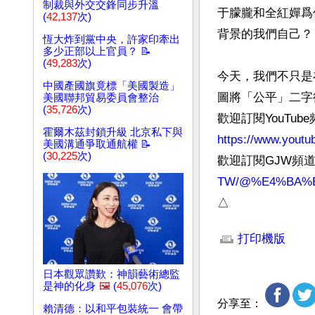
制裁與外交交鋒同步升溫
于朦朧和全紅嬋爲
(
42,137
次)
背景的我們自己？

恆大炸到黨中央，許家印牽出
多少正部以上官員？ 📝
(
49,283
次)
今天，我們不只是
中國產國旗竟標「美國製造」
圖將「公平」二字
美國聯邦貿易委員會整治
(
35,726
次)
歡迎訂閱YouTub
霍爾木茲封鎖升級 北京私下與
https://www.y
美國溝通爭取通航權 📝
(
30,225
次)
歡迎訂閱GJW頻
TW/@%E4%BA%
△
文章網址: http://www.
打印機版
日本觀眾讚歎：神韻藝術總監
是神的化身
🖼️
(
45,076
次)
分享至：
賴清德：以和平包裝統一 會帶