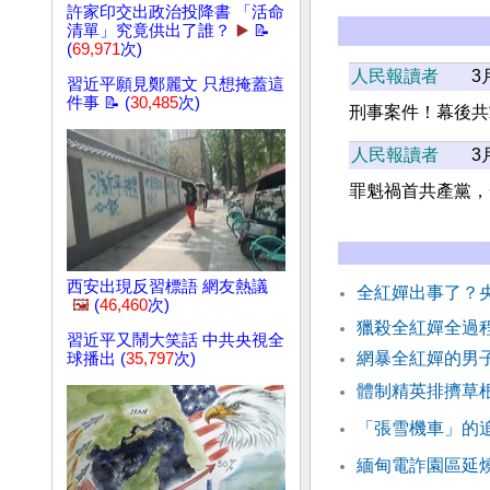
許家印交出政治投降書 「活命
清單」究竟供出了誰？
▶️
📝
(
69,971
次)
人民報讀者
3
習近平願見鄭麗文 只想掩蓋這
件事 📝 (
30,485
次)
刑事案件！幕後共
人民報讀者
3
罪魁禍首共產黨，
西安出現反習標語 網友熱議
全紅嬋出事了？
🖼️
(
46,460
次)
獵殺全紅嬋全過程
習近平又鬧大笑話 中共央視全
網暴全紅嬋的男
球播出 (
35,797
次)
體制精英排擠草
「張雪機車」的
緬甸電詐園區延