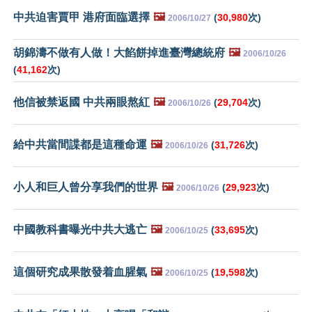
中共迫害賈甲 港府面臨選擇
🖼️
(
30,980
次)
2006/10/27
胡錦濤不做有人做！大餡餅掉進臺灣總統府
🖼️
2006/10/26
(
41,162
次)
他信被禁返國 中共兩眼熬紅
🖼️
(
29,704
次)
2006/10/26
給中共當間諜都是這種命運
🖼️
(
31,726
次)
2006/10/26
小人和巨人曾分享我們的世界
🖼️
(
29,923
次)
2006/10/26
中國教科書曝光中共大逃亡
🖼️
(
33,695
次)
2006/10/25
這個研究成果散發着血腥氣
🖼️
(
19,598
次)
2006/10/25