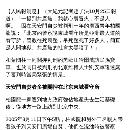
【人民報消息】（大紀元記者趙子法10月25日報
道）「一提到共產黨，我就心裏冒火，不是人
啊。」因在天安門自焚被判刑一年的廣西青年柏國
龍說：「北京的警察說東城看守所是亞洲最人道的
看守所，管教往死裏整，吊死整死了好多人，簡直
是人間地獄。共產黨的社會太黑暗了！」
和葉國柱一同關押判刑的黑龍江哈爾濱訪民孫寶
華、也於同日被判刑的北京維權人士劉安軍還透露
了審判時當局緊張的情景。
天安門自焚者多被關押在北京東城看守所
柏國龍一家遭到地方政府強佔地產失去生活基礎
後，從地方一路上訪到北京中央。
2005年8月11日下午5點，柏國龍和另外三名親人帶
着孩子到天安門廣場自焚，他們在澆油時被警察