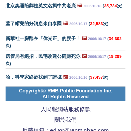
北京奧運陪葬娃英文名揭中共老底
🖼️
(
35,734
次)
2006/10/18
蓋了帽兒的好消息來自泰國
🖼️
(
32,586
次)
2006/10/17
新華社一腳踹在「偉光正」的腰子上
🖼️
(
34,602
2006/10/17
次)
房管局有絕招，民宅改建公廁賺死你
🖼️
(
19,299
2006/10/17
次)
哈，科學家終於找到了證據
🖼️
(
37,497
次)
2006/10/16
Copyright© RMB Public Foundation Inc.
All Rights Reserved
人民報網站服務條款
關於我們
反饋信箱：
editor@renminbao.com