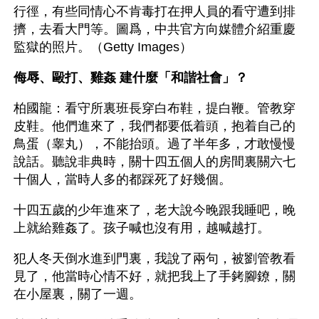
行徑，有些同情心不肯毒打在押人員的看守遭到排
擠，去看大門等。圖爲，中共官方向媒體介紹重慶
監獄的照片。（Getty Images）
侮辱、毆打、雞姦 建什麼「和諧社會」？
柏國龍：看守所裏班長穿白布鞋，提白鞭。管教穿
皮鞋。他們進來了，我們都要低着頭，抱着自己的
鳥蛋（睾丸），不能抬頭。過了半年多，才敢慢慢
說話。聽說非典時，關十四五個人的房間裏關六七
十個人，當時人多的都踩死了好幾個。
十四五歲的少年進來了，老大說今晚跟我睡吧，晚
上就給雞姦了。孩子喊也沒有用，越喊越打。
犯人冬天倒水進到門裏，我說了兩句，被劉管教看
見了，他當時心情不好，就把我上了手銬腳鐐，關
在小屋裏，關了一週。