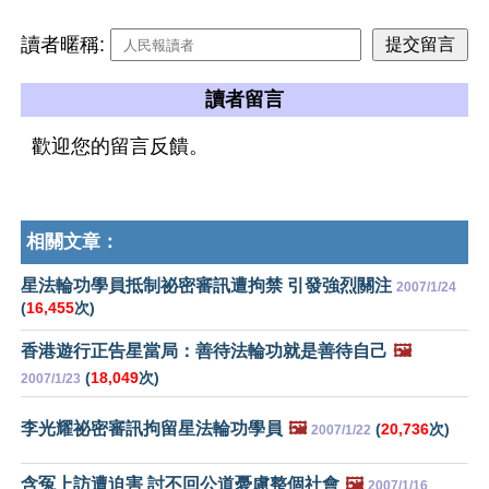
讀者暱稱:
讀者留言
歡迎您的留言反饋。
相關文章：
星法輪功學員抵制祕密審訊遭拘禁 引發強烈關注
2007/1/24
(
16,455
次)
香港遊行正告星當局：善待法輪功就是善待自己
🖼️
(
18,049
次)
2007/1/23
李光耀祕密審訊拘留星法輪功學員
🖼️
(
20,736
次)
2007/1/22
含冤上訪遭迫害 討不回公道憂慮整個社會
🖼️
2007/1/16