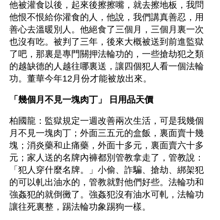
他被灌食以後，起來後擦擦嘴，就去擦地板，我問
他恨不恨給你灌食的人，他說，我們講真善忍，用
善心去溫暖別人。他絕食了三個月，三個月裏一次
也沒有吃。被判了三年，後來大概被送到前進監獄
了吧，那裏是專門關押法輪功的，一些搶劫犯之類
的越缺德的人越往哪裏送，讓四個犯人看一個法輪
功。董華今年12月份才能被放出來。
「幾個月不見一塊肉丁」 日用品天價
柏國龍：監獄規定一週改善兩次生活，可是我幾個
月不見一塊肉丁；外面三五元的盒飯，裏面賣十幾
塊；消炎藥和止痛藥，外面十多元，裏面賣六十多
元；家人送的名牌內褲都別管教拿走了，管教說：
「犯人穿什麼名牌。」小偷、詐騙、搶劫、綁架犯
的可以軋出油水的，管教就對他們好些。法輪功和
強姦犯的就倒黴了。強姦犯沒有油水可軋，法輪功
讓往死裏整，踢法輪功象踢狗一樣。