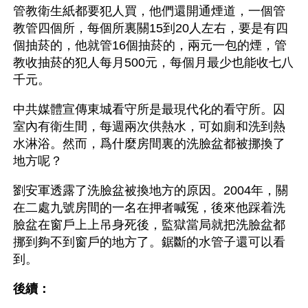
管教衛生紙都要犯人買，他們還開通煙道，一個管
教管四個所，每個所裏關15到20人左右，要是有四
個抽菸的，他就管16個抽菸的，兩元一包的煙，管
教收抽菸的犯人每月500元，每個月最少也能收七八
千元。
中共媒體宣傳東城看守所是最現代化的看守所。囚
室內有衛生間，每週兩次供熱水，可如廁和洗到熱
水淋浴。然而，爲什麼房間裏的洗臉盆都被挪換了
地方呢？
劉安軍透露了洗臉盆被換地方的原因。2004年，關
在二處九號房間的一名在押者喊冤，後來他踩着洗
臉盆在窗戶上上吊身死後，監獄當局就把洗臉盆都
挪到夠不到窗戶的地方了。鋸斷的水管子還可以看
到。
後續：