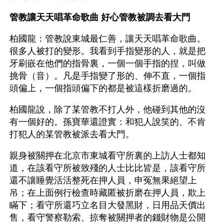
管教讓天天唱革命歌曲 好心管教被調去看大門
柏國龍：管教說東城最仁善，讓天天唱革命歌曲。
很多人被打的變形。我看到手指變形的人，就是把
牙刷嵌在他們的指骨裏，一個一個手指的捏，叫做
挑骨（音）。凡是手指變了形的、伸不直，一個指
頭偏上，一個指頭偏下的都是被這樣折磨過的。
柏國龍說，除了某管教不打人外，他碰到其他的沒
有一個好的。孫寶華還證實：和犯人說笑的、不肯
打犯人的某管教被派去看大門。
親身被關押在北京市東城看守所裏的上訪人士都知
道，在該看守所被致殘的人士比比皆是，該看守所
還不讓睡覺活活整死在押人員，申冤無果絕望上
吊；在上面例行檢查時藏匿被折磨在押人員，欺上
瞞下；看守所還巧立名目大發黑財，日用品天價出
售，看守警察勒索、掠奪被關押者的錢財物是公開