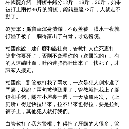
柏國龍介紹：腳鐐手銬分12斤，18斤，36斤，如果
被打上兩付36斤的腳鐐，鐐銬重達72斤，人就走不
動了。
劉安軍：孫寶華渾身潰爛，不敢蓋被，膿水一夜就
打溼了被子，爛得露出了白骨，才送醫院。
柏國龍說：建什麼和諧社會，管教打人往死裏打，
除非你要死了，否則不會理你的（送醫院的）。有
的人連續吐血，吐的連肺都吐出來了，快死了，才
讓家人接走。
柏國龍：劉管教打我了兩次，一次是犯人倒水進了
門裏，我說了兩句被他聽見了，管教就把我上了腳
鐐和手銬，關在小屋裏一週，一天放風兩次，（上
廁所）得趕快拉出來，拉不出來也得拉，要是拉到
褲子上，其他犯人就打我們。
白管教打了我六警棍，打得掉了牙齒的人很多，管