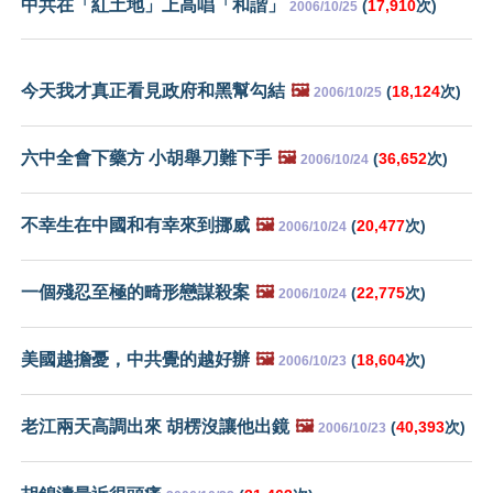
中共在「紅土地」上高唱「和諧」
(
17,910
次)
2006/10/25
今天我才真正看見政府和黑幫勾結
🖼️
(
18,124
次)
2006/10/25
六中全會下藥方 小胡舉刀難下手
🖼️
(
36,652
次)
2006/10/24
不幸生在中國和有幸來到挪威
🖼️
(
20,477
次)
2006/10/24
一個殘忍至極的畸形戀謀殺案
🖼️
(
22,775
次)
2006/10/24
美國越擔憂，中共覺的越好辦
🖼️
(
18,604
次)
2006/10/23
老江兩天高調出來 胡楞沒讓他出鏡
🖼️
(
40,393
次)
2006/10/23