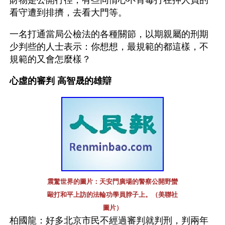
財物是公開行徑，有些同情心不肯毒打在押人員的
看守遭到排擠，去看大門等。
一名打通當局公檢法的各種關節，以期親屬的刑期
少判些的人士表示：你想想，最規範的都這樣，不
規範的又會怎麼樣？
心虛的審判 高智晟的雄辯
震驚世界的圖片：天安門廣場的警察公開野蠻
毆打和平上訪的法輪功學員脖子上。（美聯社
圖片）
柏國龍：好多北京市民不經過審判就判刑，判兩年