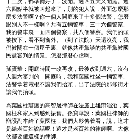
了三次，都準備好了，沒開。過四五天又開庭。週
六四點半就被叫起來了，別的犯人說，外面怎麼那
麼多法警啊？你一個人開庭來了十多個法警，怎麼
跟別人不一樣啊？共有五輛警車，三十六個警察。
我的警車裏一面四個警察，共八個警察。我們的頭
被按下，看不到窗外。（到了法院）天還沒亮，我
們被關在一個屋子裏。就像共產黨談的共產黨被國
民黨審判的情景。怎麼那麼心虛啊。
孫寶華：開庭時間一改再改，最後改到週六，沒有
人週六審判的。開庭時，我和葉國柱坐一輛警車。
法警拿着電棍不讓我們抬頭，出了法院的那條街才
讓我們抬頭。
爲葉國柱辯護的高智晟律師在法庭上雄辯滔滔，葉
國柱和家人到感到振奮。孫寶華說：葉國柱律師的
辯護副本給了葉國柱，我們大夥傳着看，說，這才
是給老百姓說話呢！這才是老百姓的律師啊。大傢
伙都要僱這樣的律師。