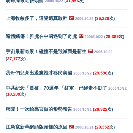
胡錦濤最近很頭痛
(
31,463
次)
2006/10/22
上海收斂多了，這兒還真敢幹
🖼️
(
36,229
次)
2006/10/22
遍體鱗傷！雅虎在中國遇到了奇虎
🖼️
(
29,389
次)
2006/10/22
宇宙最新奇景！碰撞不是毀滅而是新生
🖼️
2006/10/22
(
37,177
次)
我哥們兒亮出退黨證才移民美國
(
29,590
次)
2006/10/22
中共紀念「長征」70週年 「紅軍」已經走不動了
2006/10/22
(
18,208
次)
密聞！一次給高官做的形勢報告
(
26,322
次)
2006/10/21
江急竄新華網頭版頭條的原因
🖼️
(
28,352
次)
2006/10/21