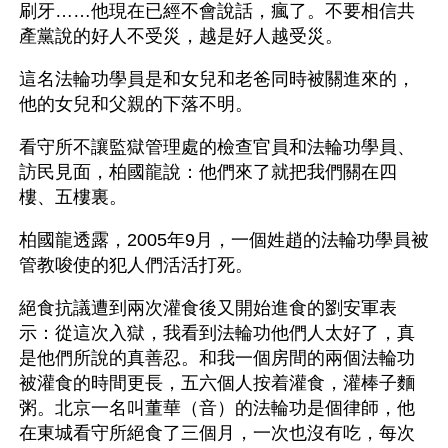
刷牙……他現在已經不會說話，瘋了。不要相信共
產黨說的好人不受災，越是好人越受災。
這名法輪功學員是和女兒和老爸同時被關進來的，
他的女兒和父親的下落不明。
看守所不讓監獄管理處的檢查官員和法輪功學員、
訪民見面，柏國龍說：他們來了就把我們關在四
樓、五樓裏。
柏國龍透露，2005年9月，一個姓趙的法輪功學員被
管教唆使的犯人們活活打死。
絕食抗議遭到兩次灌食後又開始進食的劉安軍表
示：從這次入獄，我看到法輪功他們人太好了，真
是他們所說的真善忍。和我一個房間的兩個法輪功
被灌食的時間更長，五六個人按着灌食，灌棒子麵
粥。北京一名叫董華（音）的法輪功是個律師，他
在東城看守所絕食了三個月，一次也沒有吃，每次