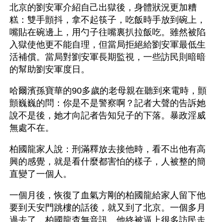
北京的劉安軍介紹自己出獄後，身體狀況更加糟
糕：雙手顫抖，拿不起筷子，吃飯時手放到碗上，
嘴貼在碗邊上，用勺子往嘴裏扒拉飯吃。雖然被陷
入獄使他更不能自理，但當局拒絕給劉安軍最低生
活補償。當局對劉安軍長期監視，一些訪民則暗暗
的幫助劉安軍度日。
哈爾濱孫寶華的90多歲的老母親在聽到來電時，顫
顫巍巍的問：你是不是警察啊？記者大聲的告訴她
說不是後，她才向記者告知兒子的下落。暴政淫威
無處不在。
柏國龍家人說：刑滿釋放去接他時，看不出他有高
興的感覺，就是看什麼都害怕的樣子，人被整的簡
直變了一個人。
一個月後，恢復了血氣方剛的柏國龍給家人留下他
要到天安門跳樓的話後，就又到了北京。一個多月
過去了，柏國龍杳無音訊。他終被逼上很多訪民走