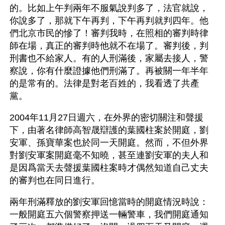
的。比如上午判兩年不服氣說判多了，法官就說，
你說多了，那就下午再判，下午再判就判四年。他
們北京市民的慘了！審判我時，在照相的審判時律
師在場，真正的審判時他就不在場了。審判後，判
刑書也不給家人。有的人刑滿後，家屬去接人，警
察說，你有什麼證據他們刑滿了。再被關一年半年
的是常有的。法律是對老百姓的，我看透了共產
黨。
2004年11月27日週六，在外界的密切關注和聲援
下，由著名律師高智晟辯護的葉國柱案於開庭，劉
安軍、孫寶華案也於同一天開庭。然而，不但外界
對劉安軍案開庭毫不知曉，甚至連劉安軍的夫人和
是因爲當天去聲援葉國柱案時才偶然知道自己丈夫
的審判也在同日進行。
兩年刑滿釋放的劉安軍回憶當時的開庭情況時說：
一般開庭五六個警察押送一輛警車，我們開庭通知