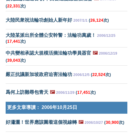
(
22,331
次)
大陸民衆祝法輪功創始人新年好
(
26,124
次)
2007/1/1
大陸某派出所全體公安幹警：法輪功萬歲！
2006/12/25
(
17,441
次)
中共變相承認大規模活摘法輪功學員器官
🖼️
2006/12/19
(
39,043
次)
嚴正抗議新加坡政府迫害法輪功
(
22,524
次)
2006/12/5
爲何上訪難尋包青天
🖼️
(
17,451
次)
2006/11/29
更多文章導讀：
2006年10月25日
好瀟灑！世界應該圍着這個視線轉
🖼️
(
30,900
次)
2006/10/27