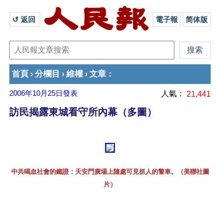
↺ 返回 
電子報
简体版
首頁
分欄目
維權
文章
›
›
›
：
2006年10月25日
發表
人氣：
21,441
訪民揭露東城看守所內幕（多圖）
中共喝血社會的鐵證：天安門廣場上隨處可見抓人的警車。（美聯社圖
片）