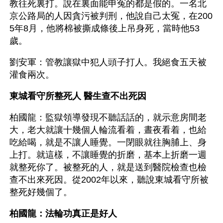
教往死裏打。說在裏面能申冤的都是假的。一名北
京公路局的人因貪污被判刑，他說自己太冤，在200
5年8月，他將棉被撕成條後上吊身死，當時他53
歲。
劉安軍：管教讓獄中犯人頭子打人。我絕食五天被
灌食兩次。
東城看守所整死人 醫生查不出死因
柏國龍：監獄領導發現不聽話話的，就示意房間老
大，老大就讓十幾個人輪流看着，晝夜看着，也給
吃給喝，就是不讓人睡覺。一閉眼就往胸脯上、身
上打。就這樣，不讓睡覺的折磨，基本上折磨一週
就整死你了。被整死的人，就是送到醫院檢查也檢
查不出來死因。從2002年以來，聽說東城看守所被
整死好幾個了。
柏國龍：法輪功真正是好人