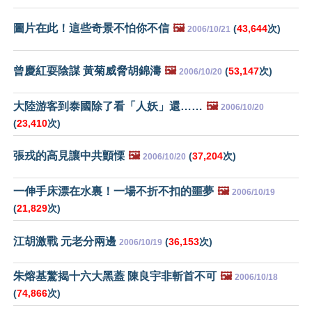
圖片在此！這些奇景不怕你不信
🖼️
(
43,644
次)
2006/10/21
曾慶紅耍陰謀 黃菊威脅胡錦濤
🖼️
(
53,147
次)
2006/10/20
大陸游客到泰國除了看「人妖」還……
🖼️
2006/10/20
(
23,410
次)
張戎的高見讓中共顫慄
🖼️
(
37,204
次)
2006/10/20
一伸手床漂在水裏！一場不折不扣的噩夢
🖼️
2006/10/19
(
21,829
次)
江胡激戰 元老分兩邊
(
36,153
次)
2006/10/19
朱熔基驚揭十六大黑蓋 陳良宇非斬首不可
🖼️
2006/10/18
(
74,866
次)