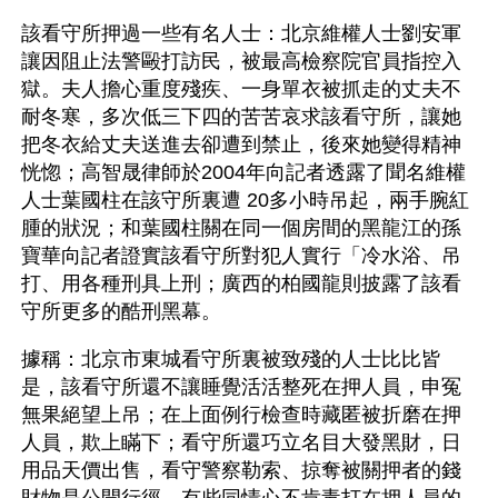
該看守所押過一些有名人士：北京維權人士劉安軍
讓因阻止法警毆打訪民，被最高檢察院官員指控入
獄。夫人擔心重度殘疾、一身單衣被抓走的丈夫不
耐冬寒，多次低三下四的苦苦哀求該看守所，讓她
把冬衣給丈夫送進去卻遭到禁止，後來她變得精神
恍惚；高智晟律師於2004年向記者透露了聞名維權
人士葉國柱在該守所裏遭 20多小時吊起，兩手腕紅
腫的狀況；和葉國柱關在同一個房間的黑龍江的孫
寶華向記者證實該看守所對犯人實行「冷水浴、吊
打、用各種刑具上刑；廣西的柏國龍則披露了該看
守所更多的酷刑黑幕。
據稱：北京市東城看守所裏被致殘的人士比比皆
是，該看守所還不讓睡覺活活整死在押人員，申冤
無果絕望上吊；在上面例行檢查時藏匿被折磨在押
人員，欺上瞞下；看守所還巧立名目大發黑財，日
用品天價出售，看守警察勒索、掠奪被關押者的錢