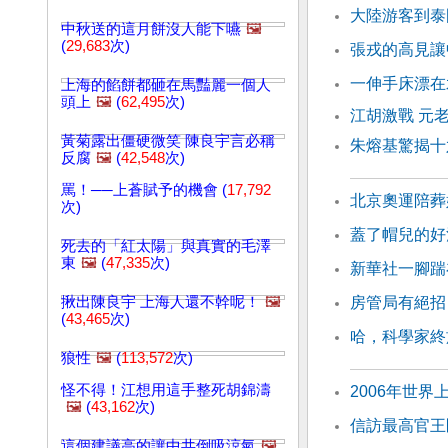
大陸游客到泰
中秋送的這月餅沒人能下嚥
🖼️
(
29,683
次)
張戎的高見讓
一伸手床漂在
上海的餡餅都砸在馬豔麗一個人
頭上
🖼️
(
62,495
次)
江胡激戰 元
黃菊露出僵硬微笑 陳良宇言必稱
朱熔基驚揭十
反腐
🖼️
(
42,548
次)
罵！──上蒼賦予的機會 (
17,792
北京奧運陪葬
次)
蓋了帽兒的好
死去的「紅太陽」與真實的毛澤
東
🖼️
(
47,335
次)
新華社一腳踹
揪出陳良宇 上海人還不幹呢！
🖼️
房管局有絕招
(
43,465
次)
哈，科學家終
狼性
🖼️
(
113,572
次)
怪不得！江想用這手整死胡錦濤
2006年世
🖼️
(
43,162
次)
信訪最高官王
這個建議高的讓中共倒吸涼氣
🖼️