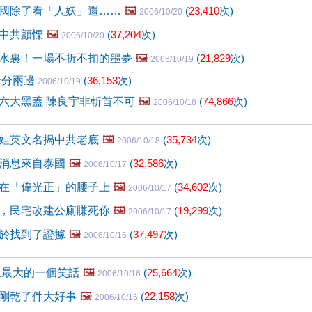
國除了看「人妖」還……
🖼️
(
23,410
次)
2006/10/20
中共顫慄
🖼️
(
37,204
次)
2006/10/20
水裏！一場不折不扣的噩夢
🖼️
(
21,829
次)
2006/10/19
老分兩邊
(
36,153
次)
2006/10/19
六大黑蓋 陳良宇非斬首不可
🖼️
(
74,866
次)
2006/10/18
娃英文名揭中共老底
🖼️
(
35,734
次)
2006/10/18
消息來自泰國
🖼️
(
32,586
次)
2006/10/17
在「偉光正」的腰子上
🖼️
(
34,602
次)
2006/10/17
，民宅改建公廁賺死你
🖼️
(
19,299
次)
2006/10/17
於找到了證據
🖼️
(
37,497
次)
2006/10/16
界上最大的一個笑話
🖼️
(
25,664
次)
2006/10/16
剛乾了件大好事
🖼️
(
22,158
次)
2006/10/16