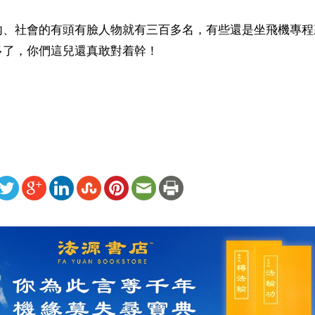
內、社會的有頭有臉人物就有三百多名，有些還是坐飛機專程
多了，你們這兒還真敢對着幹！
）
ww.renminbao.com/rmb/articles/2006/10/22/41992b.html