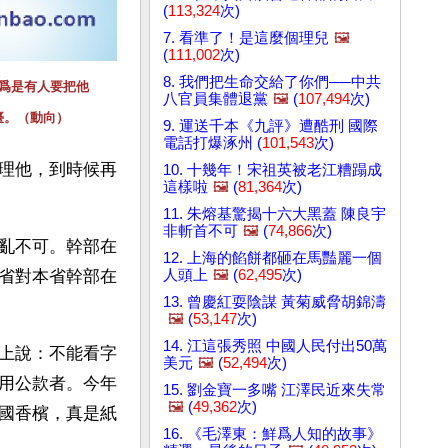
(
113,324
次)
7. 看準了！是這麼個理兒
🖼️
(
111,002
次)
8. 我們把生命交給了你們──中共
爲是有人要把他
八官員集體退黨
🖼️
(
107,494
次)
臺。（動向）
9. 運送千本《九評》遭酷刑 國際
電話打爆涿州 (
101,543
次)
理他，到時候再
10. 十幾年！宋祖英被老江糟蹋成
這樣啦
🖼️
(
81,364
次)
11. 朱熔基驚揭十六大黑蓋 陳良宇
非斬首不可
🖼️
(
74,866
次)
亂不可。幹部在
12. 上海的餡餅都砸在馬豔麗一個
人頭上
🖼️
(
62,495
次)
省對本省幹部在
13. 曾慶紅耍陰謀 黃菊威脅胡錦濤
🖼️
(
53,147
次)
14. 江這張秀照 中國人民付出50萬
上說：不能看字
美元
🖼️
(
52,494
次)
用公款者。今年
15. 劉金寶一多嘴 江澤民近來失常
🖼️
(
49,362
次)
國香檳，真是紙
16. 《毛澤東：鮮爲人知的故事》