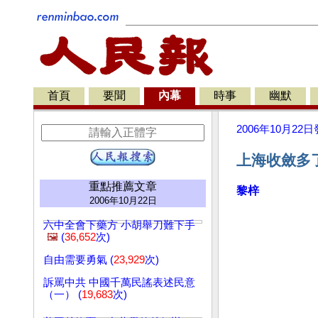
首頁
要聞
內幕
時事
幽默
2006年10月22日
上海收斂多
重點推薦文章
黎梓
2006年10月22日
六中全會下藥方 小胡舉刀難下手
🖼️
(
36,652
次)
自由需要勇氣 (
23,929
次)
訴罵中共 中國千萬民謠表述民意
（一） (
19,683
次)