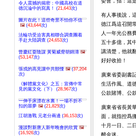
委會，指：這
令人震撼的揭密：中國高校在道
德沉淪中的寫真！ (
21,643
次)
有人事後說，
圖片在此！這些奇景不怕你不信
德江爲這召開
🖼️
(
43,644
次)
人一年光公務
法輪功受迫害真相聯合調查團着
手赴大陸調查 (
24,653
次)
五十多億，其
講清楚，他就
曾慶紅耍陰謀 黃菊威脅胡錦濤
🖼️
(
53,147
次)
好好收拾！
張戎的高見讓中共顫慄
🖼️
(
37,204
次)
廣東省委副書
生活作風、道
《解體黨文化》之五：宣傳中常
見的黨文化（下） (
28,967
次)
公款賭博、公
一伸手床漂在水裏！一場不折不
扣的噩夢
🖼️
(
21,829
次)
廣東省省長黃
江胡激戰 元老分兩邊 (
36,153
次)
面，就指控爲
十月一日、二
漫談對新唐人新年晚會的欣賞
🖼️
(
16,926
次)
醉金迷。