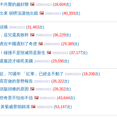
中共覺的越好辦
🖼️
(
18,604
次)
2006/10/23
出來 胡楞沒讓他出鏡
🖼️
(
40,393
次)
2006/10/23
很頭痛
(
31,463
次)
2006/10/22
，這兒還真敢幹
🖼️
(
36,229
次)
2006/10/22
虎在中國遇到了奇虎
🖼️
(
29,389
次)
2006/10/22
！碰撞不是毀滅而是新生
🖼️
(
37,177
次)
2006/10/22
退黨證才移民美國
(
29,590
次)
2006/10/22
征」70週年 「紅軍」已經走不動了
(
18,208
次)
2006/10/22
高官做的形勢報告
(
26,322
次)
2006/10/21
頭版頭條的原因
🖼️
(
28,352
次)
2006/10/21
些奇景不怕你不信
🖼️
(
43,644
次)
2006/10/21
 黃菊威脅胡錦濤
🖼️
(
53,147
次)
2006/10/20