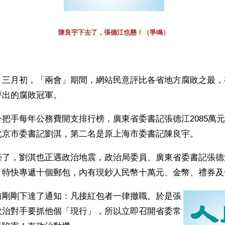
陳良宇下去了，張德江也懸！（爭鳴）
】三月初，「兩會」期間，網站民意評比各省地方腐敗之最，
評出的腐敗冠軍。
把手每年公務費開支排行榜，廣東省委書記張德江2085萬
北京市委書記劉淇，第二名是原上海市委書記陳良宇。
臺了，劉淇也正遇政治地震，政治局委員、廣東省委書記張德
：特快專遞十個郵包，內有現鈔人民幣十萬元、金幣、禮券及
前剛剛下達了通知：凡接紅包者一律撤職。於是張
政治對手要抓他個「現行」，所以立即召開省委常