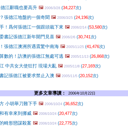
張德江辭職也要高升
🖼️
(
34,227
次)
2006/3/28
？張德江地盤的一個奇聞
🖼️
(
24,196
次)
2006/3/25
手！爲何張德江一個跟頭栽下來
🖼️
(
53,580
次)
2006/2/14
委書記張德江新年開門見喜
🖼️
(
30,741
次)
2006/2/6
！張德江澳洲所遇震驚中南海
🖼️
(
41,476
次)
2005/11/25
算數的！訪澳的張德江無處可逃
🖼️
(
26,868
次)
2005/11/13
江 中共女大使狂打 現場大亂
🖼️
(
27,169
次)
2005/11/8
書記張德江被要求禁止入澳
🖼️
(
20,152
次)
2005/11/5
更多文章導讀：
2006年10月22日
方 小胡舉刀難下手
🖼️
(
36,652
次)
2006/10/24
和有幸來到挪威
🖼️
(
20,477
次)
2006/10/24
的畸形戀謀殺案
🖼️
(
22,775
次)
2006/10/24