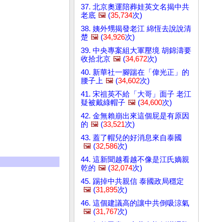
37. 北京奧運陪葬娃英文名揭中共
老底
🖼️
(
35,734
次)
38. 姨外甥揭發老江 綿恆去說說清
楚
🖼️
(
34,926
次)
39. 中央專案組大軍壓境 胡錦濤要
收拾北京
🖼️
(
34,672
次)
40. 新華社一腳踹在「偉光正」的
腰子上
🖼️
(
34,602
次)
41. 宋祖英不給「大哥」面子 老江
疑被戴綠帽子
🖼️
(
34,600
次)
42. 金無賴崩出來這個屁是有原因
的
🖼️
(
33,521
次)
43. 蓋了帽兒的好消息來自泰國
🖼️
(
32,586
次)
44. 這新聞越看越不像是江氏嫡親
乾的
🖼️
(
32,074
次)
45. 踢掉中共親信 泰國政局穩定
🖼️
(
31,895
次)
46. 這個建議高的讓中共倒吸涼氣
🖼️
(
31,767
次)