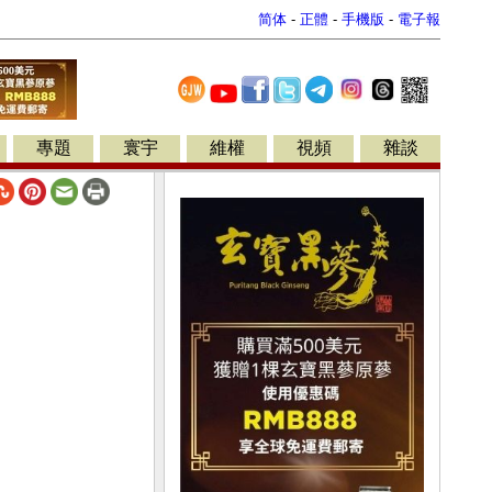
简体
-
正體
-
手機版
-
電子報
專題
寰宇
維權
視頻
雜談