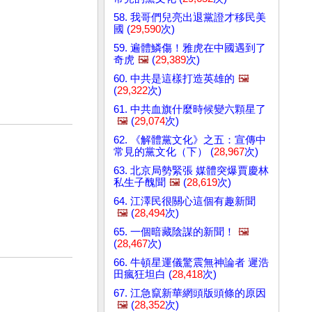
58. 我哥們兒亮出退黨證才移民美
國 (
29,590
次)
59. 遍體鱗傷！雅虎在中國遇到了
奇虎
🖼️
(
29,389
次)
60. 中共是這樣打造英雄的
🖼️
(
29,322
次)
61. 中共血旗什麼時候變六顆星了
🖼️
(
29,074
次)
62. 《解體黨文化》之五：宣傳中
常見的黨文化（下） (
28,967
次)
63. 北京局勢緊張 媒體突爆賈慶林
私生子醜聞
🖼️
(
28,619
次)
64. 江澤民很關心這個有趣新聞
🖼️
(
28,494
次)
65. 一個暗藏陰謀的新聞！
🖼️
(
28,467
次)
66. 牛頓星運儀驚震無神論者 遲浩
田瘋狂坦白 (
28,418
次)
67. 江急竄新華網頭版頭條的原因
🖼️
(
28,352
次)