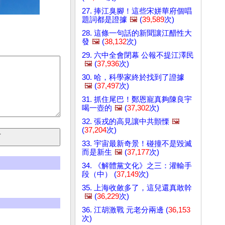
27. 捧江臭腳！這些宋姘華府個唱
題詞都是證據
🖼️
(
39,589
次)
28. 這條一句話的新聞讓江醋性大
發
🖼️
(
38,132
次)
29. 六中全會閉幕 公報不提江澤民
🖼️
(
37,936
次)
30. 哈，科學家終於找到了證據
🖼️
(
37,497
次)
31. 抓住尾巴！鄭恩寵真夠陳良宇
喝一壺的
🖼️
(
37,302
次)
32. 張戎的高見讓中共顫慄
🖼️
(
37,204
次)
33. 宇宙最新奇景！碰撞不是毀滅
而是新生
🖼️
(
37,177
次)
34. 《解體黨文化》之三：灌輸手
段（中） (
37,149
次)
35. 上海收斂多了，這兒還真敢幹
🖼️
(
36,229
次)
36. 江胡激戰 元老分兩邊 (
36,153
次)