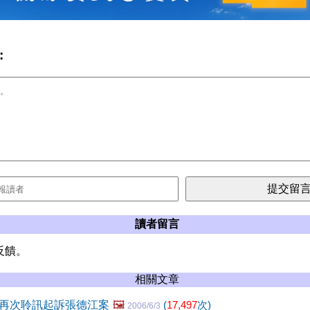
:
讀者留言
反饋。
相關文章
再次聆訊起訴張德江案
🖼️
(
17,497
次)
2006/6/3