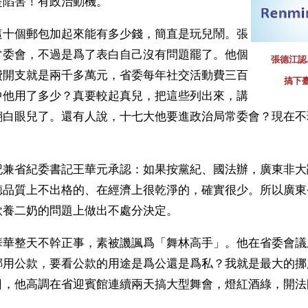
是陷害！有政治動機。
這十個郵包加起來能有多少錢，簡直是玩兒鬧。張
常委會，不過是爲了表白自己沒有問題罷了。他個
張德江認
費開支就是兩千多萬元，省委每年社交活動費三百
搞下
中他用了多少？真要較起真兒，把這些列出來，講
翻白眼兒了。還有人說，十七大他要進政治局常委會？現在不
記兼省紀委書記王華元承認：如果按黨紀、國法辦，廣東非大
德品質上不出格的、在經濟上很乾淨的，確實很少。所以廣東
款養二奶的問題上做出不處分決定。 
華華整天不幹正事，素被譏諷爲「舞林高手」。他在省委會議
挪用公款，要看公款的用途是爲公還是爲私？我就是最大的挪
日，他高調在省迎賓館連續兩天搞大型舞會，燈紅酒綠，開法