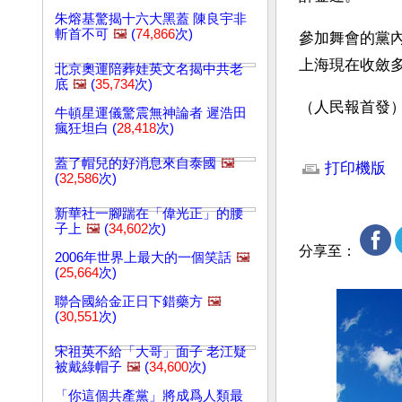
朱熔基驚揭十六大黑蓋 陳良宇非
斬首不可
🖼️
(
74,866
次)
參加舞會的黨
上海現在收斂
北京奧運陪葬娃英文名揭中共老
底
🖼️
(
35,734
次)
（人民報首發
牛頓星運儀驚震無神論者 遲浩田
瘋狂坦白 (
28,418
次)
文章網址: http://w
蓋了帽兒的好消息來自泰國
🖼️
打印機版
(
32,586
次)
新華社一腳踹在「偉光正」的腰
子上
🖼️
(
34,602
次)
分享至：
2006年世界上最大的一個笑話
🖼️
(
25,664
次)
聯合國給金正日下錯藥方
🖼️
(
30,551
次)
宋祖英不給「大哥」面子 老江疑
被戴綠帽子
🖼️
(
34,600
次)
「你這個共產黨」將成爲人類最