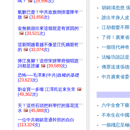
嗎？
🖼️
(
29,996
次)
胡錦濤忽悠 
氣數已盡！中共血旗倒掛還降半
旗
🖼️
(
31,656
次)
誰出半身人皮
江胡都愛不釋
金無賴崩出來這個屁是有原因的
🖼️
(
33,521
次)
了得！廣東省
這新聞越看越不像是江氏嫡親乾
一個現代神奇
的
🖼️
(
32,074
次)
法輪功說話是
捧江臭腳！這些宋姘華府個唱題
詞都是證據
🖼️
(
39,589
次)
傳票送達張德
恐怖──毛澤東(中共)政權的基礎
中共廣東省委
(
23,623
次)
劉金寶一多嘴 江澤民近來失常
🖼️
(
49,362
次)
六中全會下藥
天！這些石頭把科學打的落花流
水
🖼️
(
45,888
次)
不幸生在中國
一位中共鄉鎮普通幹部的自白
(
113,324
次)
一個殘忍至極