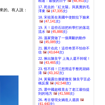
精選：最後的日子
🖼️
(
48,953
次)
17. 死去的「紅太陽」與真實的毛
來的。有人說：
澤東
🖼️
(
47,335
次)
18. 宋祖英在美國中使館拉下臉來
🖼️
(
47,141
次)
19. 天！這些石頭把科學打的落花
流水
🖼️
(
45,888
次)
20. 溫家寶做了一個果斷的動作
🖼️
(
45,089
次)
21. 圖片在此！這些奇景不怕你不
信
🖼️
(
43,644
次)
22. 揪出陳良宇 上海人還不幹呢！
🖼️
(
43,465
次)
23. 怪不得！江想用這手整死胡錦
濤
🖼️
(
43,162
次)
24. 黃菊露出僵硬微笑 陳良宇言必
稱反腐
🖼️
(
42,548
次)
25. 選中國超模竟去了老江最怕提
到的地方
🖼️
(
41,588
次)
26. 考古發現女媧造人遺蹟
🖼️
(
41,440
次)