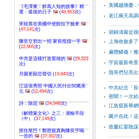
美國越擔憂，
《毛澤東：鮮爲人知的故事》精
選：最後的日子
🖼️
(
48,953
次)
老江兩天高調
宋祖英在美國中使館拉下臉來
🖼️
(
47,141
次)
胡錦濤最近
陳至立邪出一招 家長抵擋一手
🖼️
上海收斂多了
(
22,905
次)
遍體鱗傷！雅
中共是這樣打造英雄的
🖼️
(
29,322
宇宙最新奇景
次)
我哥們兒亮出
月圓更顯悲聲切 (
19,843
次)
江這張秀照 中國人民付出50萬美
中共紀念「長
元
🖼️
(
52,494
次)
密聞！一次給
詩：除惡
🖼️
(
24,948
次)
江急竄新華網
《解體黨文化》之三：灌輸手段
圖片在此！這
（中） (
37,149
次)
曾慶紅耍陰謀
抓住尾巴！鄭恩寵真夠陳良宇喝
一壺的
🖼️
(
37,302
次)