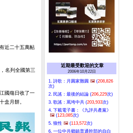
有近二十五萬帖
近期最受歡迎的文章
元，名列全國第三
2006年10月22日
1. 詩歌：月圓家難圓
🖼️
(
208,826
次)
江國殤日收了一
2. 民謠：最後的結論 (
206,229
次)
十盒月餅。 
3. 歌謠：罵垮中共 (
203,933
次)
4. 下載電子書：《九評共產黨》
🖼️
(
123,085
次)
5. 狼性
🖼️
(
113,572
次)
6. 一位中共鄉鎮普通幹部的自白