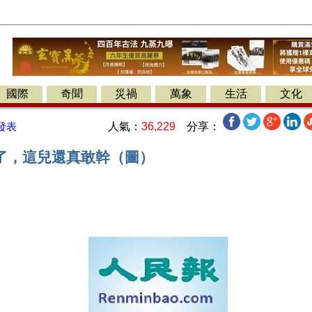
國際
奇聞
災禍
萬象
生活
文化
人氣：
36,229
分享：
發表
了，這兒還真敢幹（圖）