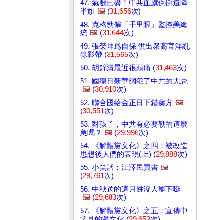
47. 氣數已盡！中共血旗倒掛還降
半旗
🖼️
(
31,656
次)
48. 克格勃僱「千里眼」監控美總
統
🖼️
(
31,644
次)
49. 張榮坤爲自保 供出衆高官淫亂
錄影帶 (
31,565
次)
50. 胡錦濤最近很頭痛 (
31,463
次)
51. 國殤日新華網犯了中共的大忌
🖼️
(
30,910
次)
52. 聯合國給金正日下錯藥方
🖼️
(
30,551
次)
53. 對孩子，中共有必要勒的這麼
急嗎？
🖼️
(
29,996
次)
54. 《解體黨文化》之四：被改造
思想後人們的表現(上) (
29,888
次)
55. 小笑話：江澤民買書
🖼️
(
29,761
次)
56. 中秋送的這月餅沒人能下嚥
🖼️
(
29,683
次)
57. 《解體黨文化》之五：宣傳中
常見的黨文化 (
29,652
次)