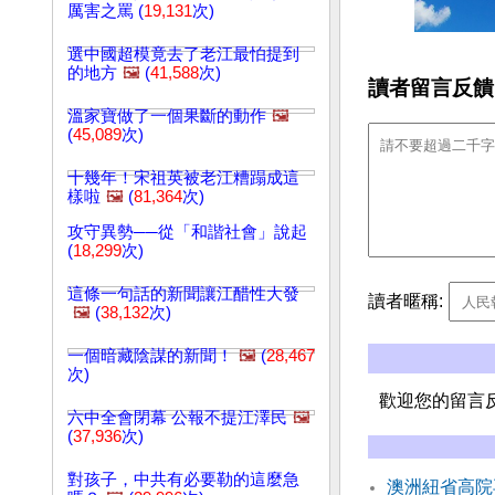
厲害之罵 (
19,131
次)
選中國超模竟去了老江最怕提到
的地方
🖼️
(
41,588
次)
讀者留言反饋
溫家寶做了一個果斷的動作
🖼️
(
45,089
次)
十幾年！宋祖英被老江糟蹋成這
樣啦
🖼️
(
81,364
次)
攻守異勢──從「和諧社會」說起
(
18,299
次)
這條一句話的新聞讓江醋性大發
讀者暱稱:
🖼️
(
38,132
次)
一個暗藏陰謀的新聞！
🖼️
(
28,467
次)
歡迎您的留言
六中全會閉幕 公報不提江澤民
🖼️
(
37,936
次)
對孩子，中共有必要勒的這麼急
澳洲紐省高院