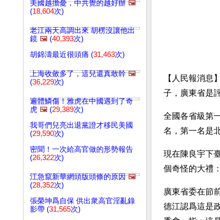
美國越擔憂，中共覺的越好辦
🖼️
(
18,604
次)
老江兩天高調出來 胡楞沒讓他出
鏡
🖼️
(
40,393
次)
胡錦濤最近很頭痛 (
31,463
次)
上海收斂多了，這兒還真敢幹
🖼️
【人民報消息
(
36,229
次)
子，廣東省是
遍體鱗傷！雅虎在中國遇到了奇
虎
🖼️
(
29,389
次)
全國各省級第一
我哥們兒亮出退黨證才移民美國
名，第一名是
(
29,590
次)
密聞！一次給高官做的形勢報告
現在陳良宇下
(
26,322
次)
個奇怪的大禮
江急竄新華網頭版頭條的原因
🖼️
(
28,352
次)
廣東省委在節
張榮坤爲自保 供出衆高官淫亂錄
德江認爲這是
影帶 (
31,565
次)