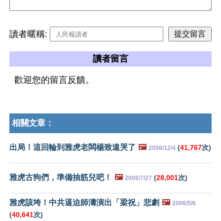
讀者暱稱:
讀者留言
歡迎您的留言反饋。
相關文章：
出局！這回輪到雅虎老闆楊致遠哭了
🖼️
(
41,767
次)
2006/12/4
雅虎古狗們，準備抽筋兒吧！
🖼️
(
28,001
次)
2006/7/27
雅虎該垮！中共逼迫師濤演出「梁祝」悲劇
🖼️
2006/5/6
(
40,641
次)