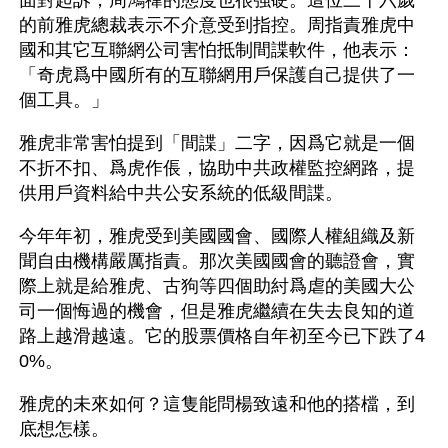
面對起訴，周鴻禕的態度也很強硬。這位三十六歲
的前雅虎總裁表示不介意受到指控。周指責雅虎中
國和其它互聯網公司害怕抵制間諜軟件，他表示：
「奇虎爲中國所有的互聯網用戶保護自己提供了一
個工具。」
雅虎非常害怕提到「間諜」二字，因爲它就是一個
不折不扣、爲虎作倀，協助中共政權監控網路，提
供用戶資料給中共公安系統的低級間諜。
今年年初，雅虎受到美國國會、國際人權組織及新
聞自由機構嚴厲指責。那次美國國會的聽證會，實
際上就是給雅虎、古狗等四個助紂爲虐的美國大公
司一個悔過的機會，但是雅虎繼續在失去良知的道
路上越滑越遠。它的股票價格自年初至今已下跌了4
0%。 
雅虎的未來如何？這隻能問楊致遠和他的搭檔，到
底想怎樣。