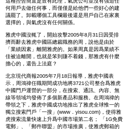
這種控告簡直是豈有此理，氣虎公司並沒有強迫任
何用戶去做任何事，而僅僅是給他們一些好心的建
議罷了。卸載哪個工具欄最後還是用戶自己在家裏
選擇的，與氣虎沒有任何關係。
雅虎中國沒輒了，開始攻擊2005年8月31日因受排
擠而辭去雅虎中國區總裁職務的周，說他是由於
「業績因素」離開雅虎的。如果周真是因爲業績不
佳被迫離開，也就是笨到賺不着錢，那雅虎有什麼
擔心的，還告上法庭？
北京現代商報2005年7月18日報導，雅虎中國表
示，周鴻禕任職期間成功地將3721公司整合爲雅虎
中國門戶運營的一部分，在搜索、通訊、內容、無
線等領域均發佈了多個新產品和服務。在周鴻禕的
帶領之下，雅虎中國成功地推出了雅虎全球惟一的
獨立搜索門戶「一搜」(www．yisou.com)，使得雅
虎搜索流量快速上升爲中國市場第二名； 「1G免費
電郵」、「郵件聯盟」的市場推廣，使雅虎郵箱的