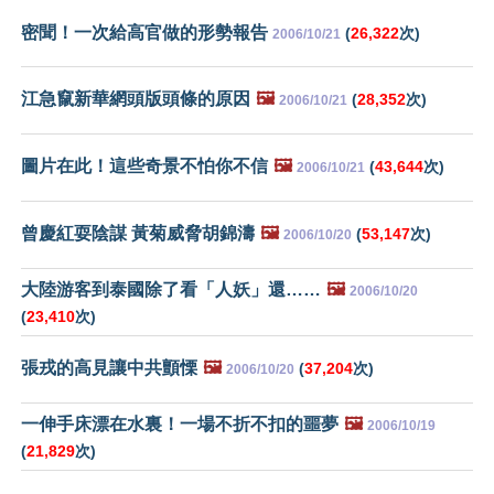
密聞！一次給高官做的形勢報告
(
26,322
次)
2006/10/21
江急竄新華網頭版頭條的原因
🖼️
(
28,352
次)
2006/10/21
圖片在此！這些奇景不怕你不信
🖼️
(
43,644
次)
2006/10/21
曾慶紅耍陰謀 黃菊威脅胡錦濤
🖼️
(
53,147
次)
2006/10/20
大陸游客到泰國除了看「人妖」還……
🖼️
2006/10/20
(
23,410
次)
張戎的高見讓中共顫慄
🖼️
(
37,204
次)
2006/10/20
一伸手床漂在水裏！一場不折不扣的噩夢
🖼️
2006/10/19
(
21,829
次)