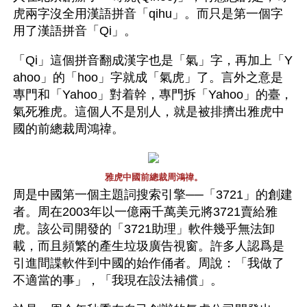
虎兩字沒全用漢語拼音「qihu」。而只是第一個字
用了漢語拼音「Qi」。
「Qi」這個拼音翻成漢字也是「氣」字，再加上「Y
ahoo」的「hoo」字就成「氣虎」了。言外之意是
專門和「Yahoo」對着幹，專門拆「Yahoo」的臺，
氣死雅虎。這個人不是別人，就是被排擠出雅虎中
國的前總裁周鴻禕。
雅虎中國前總裁周鴻禕。
周是中國第一個主題詞搜索引擎──「3721」的創建
者。周在2003年以一億兩千萬美元將3721賣給雅
虎。該公司開發的「3721助理」軟件幾乎無法卸
載，而且頻繁的產生垃圾廣告視窗。許多人認爲是
引進間諜軟件到中國的始作俑者。周說：「我做了
不適當的事」，「我現在設法補償」。