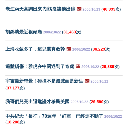
老江兩天高調出來 胡楞沒讓他出鏡
🖼️
(
40,393
次)
2006/10/23
胡錦濤最近很頭痛
(
31,463
次)
2006/10/22
上海收斂多了，這兒還真敢幹
🖼️
(
36,229
次)
2006/10/22
遍體鱗傷！雅虎在中國遇到了奇虎
🖼️
(
29,389
次)
2006/10/22
宇宙最新奇景！碰撞不是毀滅而是新生
🖼️
2006/10/22
(
37,177
次)
我哥們兒亮出退黨證才移民美國
(
29,590
次)
2006/10/22
中共紀念「長征」70週年 「紅軍」已經走不動了
2006/10/22
(
18,208
次)