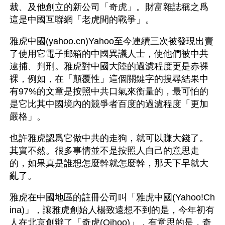
裁、及他創立的新公司「奇虎」。財富雜誌稱之爲
這是中國互聯網「老虎間的戰爭」。
雅虎中國(yahoo.cn)Yahoo至今連續三次被發現出賣
了使用它電子郵箱的中國異議人士，使他們被中共
逮捕、判刑。雅虎對中國大陸的過濾程度更是赤裸
裸，例如，在「顛覆性」這個關鍵字的搜尋結果中
有97%的文章是按照中共口氣來衡量的，最可怕的
是它比其中國境內的競爭者百度的過濾程度「更加
嚴格」。
也許雅虎認爲它做中共的走狗，就可以賺大錢了。
其實不然。很多事情並不是按照人自己的意思走
的，如果真是誰想怎麼幹就怎麼幹，那天下早就大
亂了。
雅虎在中國地區的註冊公司叫「雅虎中國(Yahoo!Ch
ina)」，讓雅虎創始人楊致遠想不到的是，今年初有
人在北京創辦了「奇虎(Qihoo)」，有意思的是，奇