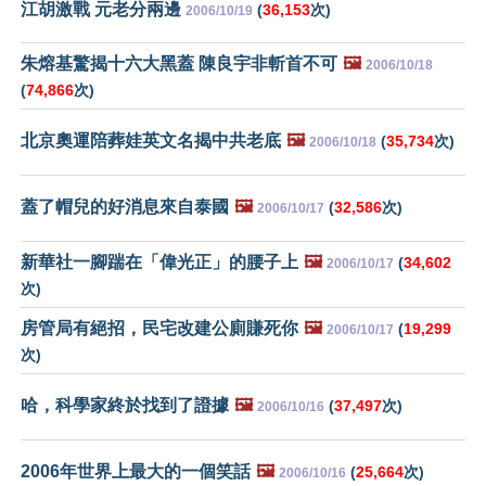
江胡激戰 元老分兩邊
(
36,153
次)
2006/10/19
朱熔基驚揭十六大黑蓋 陳良宇非斬首不可
🖼️
2006/10/18
(
74,866
次)
北京奧運陪葬娃英文名揭中共老底
🖼️
(
35,734
次)
2006/10/18
蓋了帽兒的好消息來自泰國
🖼️
(
32,586
次)
2006/10/17
新華社一腳踹在「偉光正」的腰子上
🖼️
(
34,602
2006/10/17
次)
房管局有絕招，民宅改建公廁賺死你
🖼️
(
19,299
2006/10/17
次)
哈，科學家終於找到了證據
🖼️
(
37,497
次)
2006/10/16
2006年世界上最大的一個笑話
🖼️
(
25,664
次)
2006/10/16