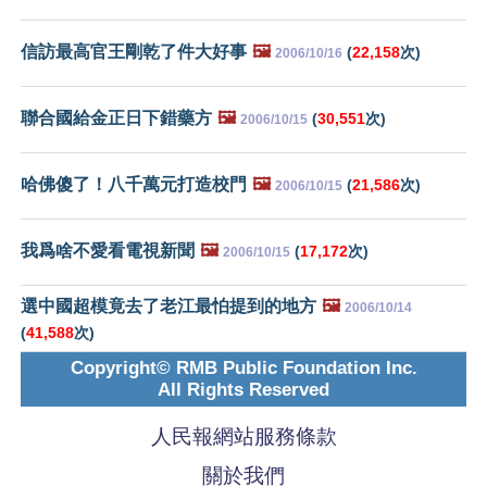
信訪最高官王剛乾了件大好事
🖼️
(
22,158
次)
2006/10/16
聯合國給金正日下錯藥方
🖼️
(
30,551
次)
2006/10/15
哈佛傻了！八千萬元打造校門
🖼️
(
21,586
次)
2006/10/15
我爲啥不愛看電視新聞
🖼️
(
17,172
次)
2006/10/15
選中國超模竟去了老江最怕提到的地方
🖼️
2006/10/14
(
41,588
次)
Copyright© RMB Public Foundation Inc.
All Rights Reserved
人民報網站服務條款
關於我們