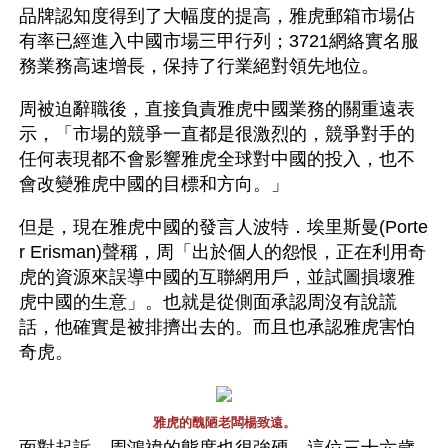
品牌認知度得到了大幅度的提高，雅虎郵箱市場佔
有率已經進入中國市場三甲行列；3721網絡實名服
務業務高速增長，保持了行業絕對領先地位。
周被迫辭職後，直接負責雅虎中國業務的關重遠表
示，「市場的競爭一直都是很激烈的，競爭對手的
任何表現都不會影響雅虎全球對中國的投入，也不
會改變雅虎中國的目標和方向。」
但是，現在雅虎中國的發言人波特．埃里斯曼(Porte
r Erisman)聲稱，周「出於個人的怨恨，正在利用奇
虎的資源來誤導中國的互聯網用戶，並試圖損壞雅
虎中國的生意」。也就是從側面承認周沒有說謊
話，他確實是被排擠出去的。而且也承認雅虎害怕
奇虎。
雅虎的醜陋老闆楊致遠。