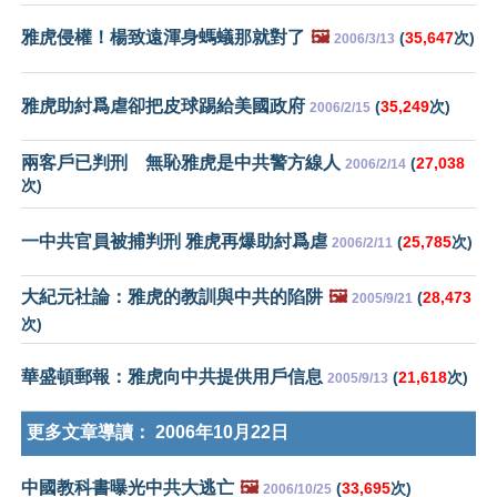
雅虎侵權！楊致遠渾身螞蟻那就對了
🖼️
(
35,647
次)
2006/3/13
雅虎助紂爲虐卻把皮球踢給美國政府
(
35,249
次)
2006/2/15
兩客戶已判刑 無恥雅虎是中共警方線人
(
27,038
2006/2/14
次)
一中共官員被捕判刑 雅虎再爆助紂爲虐
(
25,785
次)
2006/2/11
大紀元社論：雅虎的教訓與中共的陷阱
🖼️
(
28,473
2005/9/21
次)
華盛頓郵報：雅虎向中共提供用戶信息
(
21,618
次)
2005/9/13
更多文章導讀：
2006年10月22日
中國教科書曝光中共大逃亡
🖼️
(
33,695
次)
2006/10/25