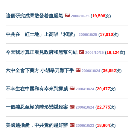
這個研究成果散發着血腥氣
🖼️
(
19,598
次)
2006/10/25
中共在「紅土地」上高唱「和諧」
(
17,910
次)
2006/10/25
今天我才真正看見政府和黑幫勾結
🖼️
(
18,124
次)
2006/10/25
六中全會下藥方 小胡舉刀難下手
🖼️
(
36,652
次)
2006/10/24
不幸生在中國和有幸來到挪威
🖼️
(
20,477
次)
2006/10/24
一個殘忍至極的畸形戀謀殺案
🖼️
(
22,775
次)
2006/10/24
美國越擔憂，中共覺的越好辦
🖼️
(
18,604
次)
2006/10/23