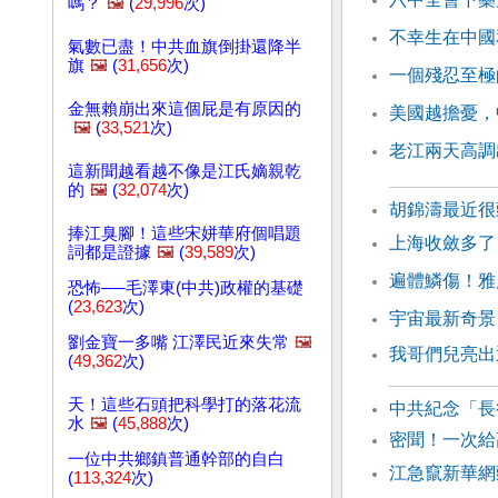
嗎？
🖼️
(
29,996
次)
不幸生在中國
氣數已盡！中共血旗倒掛還降半
旗
🖼️
(
31,656
次)
一個殘忍至極
金無賴崩出來這個屁是有原因的
美國越擔憂，
🖼️
(
33,521
次)
老江兩天高調
這新聞越看越不像是江氏嫡親乾
的
🖼️
(
32,074
次)
胡錦濤最近
捧江臭腳！這些宋姘華府個唱題
上海收斂多了
詞都是證據
🖼️
(
39,589
次)
遍體鱗傷！雅
恐怖──毛澤東(中共)政權的基礎
(
23,623
次)
宇宙最新奇景
劉金寶一多嘴 江澤民近來失常
🖼️
我哥們兒亮出
(
49,362
次)
天！這些石頭把科學打的落花流
中共紀念「長
水
🖼️
(
45,888
次)
密聞！一次給
一位中共鄉鎮普通幹部的自白
江急竄新華網
(
113,324
次)