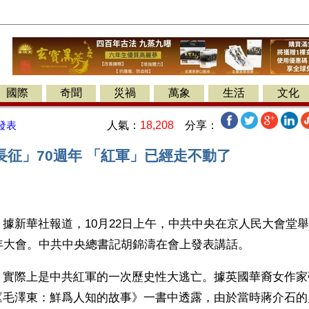
國際
奇聞
災禍
萬象
生活
文化
人氣：
18,208
分享：
發表
長征」70週年 「紅軍」已經走不動了
據新華社報道，10月22日上午，中共中央在京人民大會堂
週年大會。中共中央總書記胡錦濤在會上發表講話。
」實際上是中共紅軍的一次歷史性大逃亡。據英國華裔女作家
《毛澤東：鮮爲人知的故事》一書中透露，由於當時蔣介石的