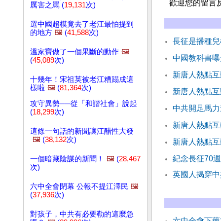
歡迎您的留言
厲害之罵 (
19,131
次)
選中國超模竟去了老江最怕提到
的地方
🖼️
(
41,588
次)
長征是播種兒
溫家寶做了一個果斷的動作
🖼️
中國教科書曝
(
45,089
次)
新唐人熱點互
十幾年！宋祖英被老江糟蹋成這
樣啦
🖼️
(
81,364
次)
新唐人熱點互
攻守異勢──從「和諧社會」說起
中共開足馬力
(
18,299
次)
新唐人熱點互
這條一句話的新聞讓江醋性大發
🖼️
(
38,132
次)
新唐人熱點互
紀念長征70
一個暗藏陰謀的新聞！
🖼️
(
28,467
次)
英國人揭穿中
六中全會閉幕 公報不提江澤民
🖼️
(
37,936
次)
對孩子，中共有必要勒的這麼急
六中全會下藥