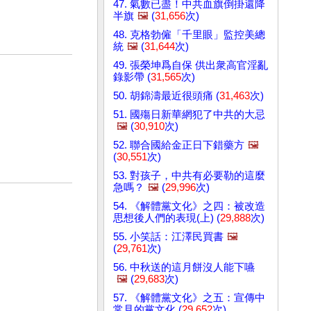
47. 氣數已盡！中共血旗倒掛還降
半旗
🖼️
(
31,656
次)
48. 克格勃僱「千里眼」監控美總
統
🖼️
(
31,644
次)
49. 張榮坤爲自保 供出衆高官淫亂
錄影帶 (
31,565
次)
50. 胡錦濤最近很頭痛 (
31,463
次)
51. 國殤日新華網犯了中共的大忌
🖼️
(
30,910
次)
52. 聯合國給金正日下錯藥方
🖼️
(
30,551
次)
53. 對孩子，中共有必要勒的這麼
急嗎？
🖼️
(
29,996
次)
54. 《解體黨文化》之四：被改造
思想後人們的表現(上) (
29,888
次)
55. 小笑話：江澤民買書
🖼️
(
29,761
次)
56. 中秋送的這月餅沒人能下嚥
🖼️
(
29,683
次)
57. 《解體黨文化》之五：宣傳中
常見的黨文化 (
29,652
次)