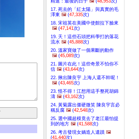
精選：最後的日子
🖼️
(
48,953
次)
17. 死去的「紅太陽」與真實的毛
澤東
🖼️
(
47,335
次)
18. 宋祖英在美國中使館拉下臉來
🖼️
(
47,141
次)
19. 天！這些石頭把科學打的落花
流水
🖼️
(
45,888
次)
20. 溫家寶做了一個果斷的動作
🖼️
(
45,089
次)
21. 圖片在此！這些奇景不怕你不
信
🖼️
(
43,644
次)
22. 揪出陳良宇 上海人還不幹呢！
🖼️
(
43,465
次)
23. 怪不得！江想用這手整死胡錦
濤
🖼️
(
43,162
次)
24. 黃菊露出僵硬微笑 陳良宇言必
稱反腐
🖼️
(
42,548
次)
25. 選中國超模竟去了老江最怕提
到的地方
🖼️
(
41,588
次)
26. 考古發現女媧造人遺蹟
🖼️
(
41,440
次)