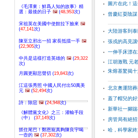
圖片在此！這
《毛澤東：鮮爲人知的故事》精
選：最後的日子
🖼️
(
48,953
次)
曾慶紅耍陰謀
宋祖英在美國中使館拉下臉來
🖼️
(
47,141
次)
大陸游客到泰
陳至立邪出一招 家長抵擋一手
🖼️
張戎的高見讓
(
22,905
次)
一伸手床漂在
中共是這樣打造英雄的
🖼️
(
29,322
江胡激戰 元
次)
朱熔基驚揭十
月圓更顯悲聲切 (
19,843
次)
江這張秀照 中國人民付出50萬美
北京奧運陪葬
元
🖼️
(
52,494
次)
蓋了帽兒的好
詩：除惡
🖼️
(
24,948
次)
新華社一腳踹
《解體黨文化》之三：灌輸手段
（中） (
37,149
次)
房管局有絕招
抓住尾巴！鄭恩寵真夠陳良宇喝
哈，科學家終
一壺的
🖼️
(
37,302
次)