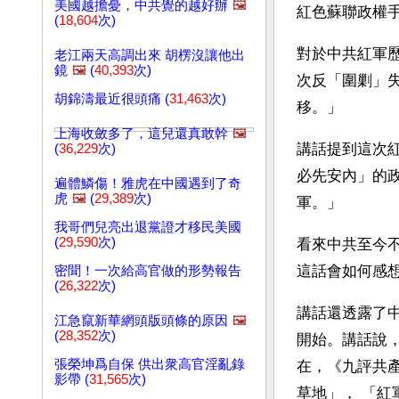
美國越擔憂，中共覺的越好辦
🖼️
紅色蘇聯政權
(
18,604
次)
對於中共紅軍
老江兩天高調出來 胡楞沒讓他出
鏡
🖼️
(
40,393
次)
次反「圍剿」
胡錦濤最近很頭痛 (
31,463
次)
移。」
上海收斂多了，這兒還真敢幹
🖼️
講話提到這次
(
36,229
次)
必先安內」的
遍體鱗傷！雅虎在中國遇到了奇
虎
🖼️
(
29,389
次)
軍。」
我哥們兒亮出退黨證才移民美國
(
29,590
次)
看來中共至今
這話會如何感
密聞！一次給高官做的形勢報告
(
26,322
次)
講話還透露了
江急竄新華網頭版頭條的原因
🖼️
(
28,352
次)
開始。講話說
張榮坤爲自保 供出衆高官淫亂錄
在，《九評共
影帶 (
31,565
次)
草地」， 「紅