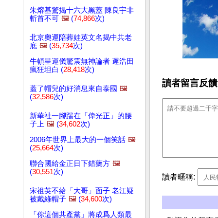
朱熔基驚揭十六大黑蓋 陳良宇非
斬首不可
🖼️
(
74,866
次)
北京奧運陪葬娃英文名揭中共老
底
🖼️
(
35,734
次)
牛頓星運儀驚震無神論者 遲浩田
瘋狂坦白 (
28,418
次)
讀者留言反饋
蓋了帽兒的好消息來自泰國
🖼️
(
32,586
次)
新華社一腳踹在「偉光正」的腰
子上
🖼️
(
34,602
次)
2006年世界上最大的一個笑話
🖼️
(
25,664
次)
聯合國給金正日下錯藥方
🖼️
(
30,551
次)
讀者暱稱:
宋祖英不給「大哥」面子 老江疑
被戴綠帽子
🖼️
(
34,600
次)
「你這個共產黨」將成爲人類最