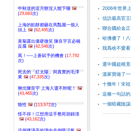
2006年世
中秋送的這月餅沒人能下嚥
🖼️
(
29,683
次)
信訪最高官王
上海的餡餅都砸在馬豔麗一個人
聯合國給金正
頭上
🖼️
(
62,495
次)
哈佛傻了！八
黃菊露出僵硬微笑 陳良宇言必稱
反腐
🖼️
(
42,548
次)
我爲啥不愛看
罵！──上蒼賦予的機會 (
17,792
次)
選中國超模竟
死去的「紅太陽」與真實的毛澤
溫家寶做了一
東
🖼️
(
47,335
次)
十幾年！宋祖
揪出陳良宇 上海人還不幹呢！
🖼️
(
43,465
次)
這條一句話的
一個暗藏陰謀
狼性
🖼️
(
113,572
次)
怪不得！江想用這手整死胡錦濤
🖼️
(
43,162
次)
這個建議高的讓中共倒吸涼氣
🖼️