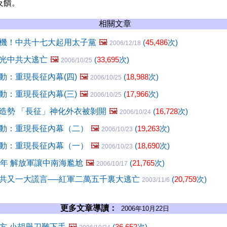
反饋。
相關文章
機！中共十七大起用太子黨
🖼️
(
45,486
次)
2006/12/18
光中共大逃亡
🖼️
(
33,695
次)
2006/10/25
動：重現長征內幕(四)
🖼️
(
18,988
次)
2006/10/25
動：重現長征內幕(三)
🖼️
(
17,966
次)
2006/10/25
造勢 「長征」神化外衣被剝開
🖼️
(
16,728
次)
2006/10/24
動：重現長征內幕（二）
🖼️
(
19,263
次)
2006/10/23
動：重現長征內幕（一）
🖼️
(
18,690
次)
2006/10/23
週年 解放軍讓中南海尷尬
🖼️
(
21,765
次)
2006/10/17
共又一大謊言──紅軍二萬五千裏大逃亡
(
20,759
次)
2003/11/6
更多文章導讀：
2006年10月22日
方 小胡舉刀難下手
🖼️
(
36,652
次)