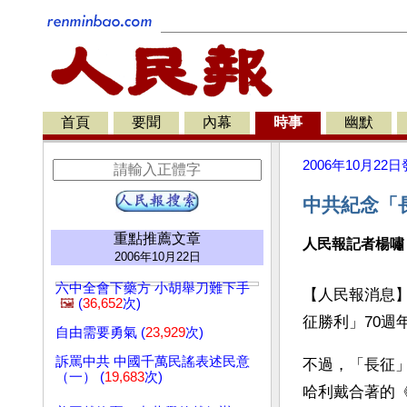
首頁
要聞
內幕
時事
幽默
2006年10月22日
中共紀念「
重點推薦文章
人民報記者楊嘯
2006年10月22日
六中全會下藥方 小胡舉刀難下手
【人民報消息】
🖼️
(
36,652
次)
征勝利」70
自由需要勇氣 (
23,929
次)
訴罵中共 中國千萬民謠表述民意
不過，「長征
（一） (
19,683
次)
哈利戴合著的