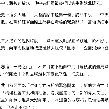
手中，蔣被迫放水，使中共紅軍最終得以逃生到陝北延安。
歷史上這次大逃亡，大會講話中也露一斑。講話中說，「中央
失敗。在黨和紅軍面臨生死存亡考驗的緊急關頭，黨領導紅軍
紅軍大逃亡的起因時說，「國民黨反動派置民族危亡於不顧，
政策，向革命根據地接連發動大規模「圍剿」，企圖消滅中國
不忘這「一箭之仇」，不知目前不斷向中共目送秋波的臺灣國
想？低頭進中南海去喝幾杯茅臺似乎難「泯恩仇」。
中共目前又面臨「生死存亡考驗的緊急關頭」，新的大逃亡（
，「構建社會主義和諧社會」是我黨進行的「新的偉大長征」
產黨》如劍，退黨大潮如軍，「70週歲的老腐朽」已無法再
軍」已經走不動了！