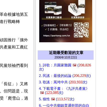
革命根據地第五
進行戰略轉
頑固推行「攘外
共產黨和工農紅
近期最受歡迎的文章
2006年10月22日
1. 詩歌：月圓家難圓
🖼️
(
208,826
民黨領袖們看到
次)
2. 民謠：最後的結論 (
206,229
次)
3. 歌謠：罵垮中共 (
203,933
次)
「長征」）又將
4. 下載電子書：《九評共產黨》
。但問題是，現
🖼️
(
123,085
次)
承受「爬雪山，過
5. 狼性
🖼️
(
113,572
次)
6. 一位中共鄉鎮普通幹部的自白