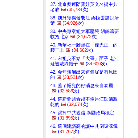
37. 北京奧運陪葬娃英文名揭中共
老底
🖼️
(
35,734
次)
38. 姨外甥揭發老江 綿恆去說說清
楚
🖼️
(
34,926
次)
39. 中央專案組大軍壓境 胡錦濤要
收拾北京
🖼️
(
34,672
次)
40. 新華社一腳踹在「偉光正」的
腰子上
🖼️
(
34,602
次)
41. 宋祖英不給「大哥」面子 老江
疑被戴綠帽子
🖼️
(
34,600
次)
42. 金無賴崩出來這個屁是有原因
的
🖼️
(
33,521
次)
43. 蓋了帽兒的好消息來自泰國
🖼️
(
32,586
次)
44. 這新聞越看越不像是江氏嫡親
乾的
🖼️
(
32,074
次)
45. 踢掉中共親信 泰國政局穩定
🖼️
(
31,895
次)
46. 這個建議高的讓中共倒吸涼氣
🖼️
(
31,767
次)