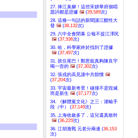
27. 捧江臭腳！這些宋姘華府個唱
題詞都是證據
🖼️
(
39,589
次)
28. 這條一句話的新聞讓江醋性大
發
🖼️
(
38,132
次)
29. 六中全會閉幕 公報不提江澤民
🖼️
(
37,936
次)
30. 哈，科學家終於找到了證據
🖼️
(
37,497
次)
31. 抓住尾巴！鄭恩寵真夠陳良宇
喝一壺的
🖼️
(
37,302
次)
32. 張戎的高見讓中共顫慄
🖼️
(
37,204
次)
33. 宇宙最新奇景！碰撞不是毀滅
而是新生
🖼️
(
37,177
次)
34. 《解體黨文化》之三：灌輸手
段（中） (
37,149
次)
35. 上海收斂多了，這兒還真敢幹
🖼️
(
36,229
次)
36. 江胡激戰 元老分兩邊 (
36,153
次)