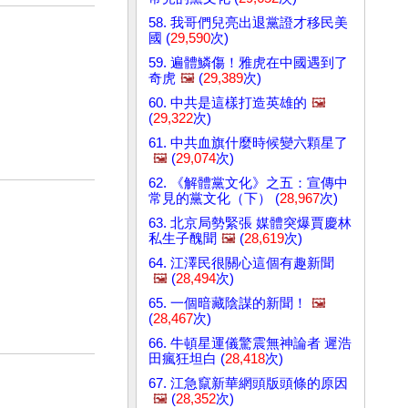
58. 我哥們兒亮出退黨證才移民美
國 (
29,590
次)
59. 遍體鱗傷！雅虎在中國遇到了
奇虎
🖼️
(
29,389
次)
60. 中共是這樣打造英雄的
🖼️
(
29,322
次)
61. 中共血旗什麼時候變六顆星了
🖼️
(
29,074
次)
62. 《解體黨文化》之五：宣傳中
常見的黨文化（下） (
28,967
次)
63. 北京局勢緊張 媒體突爆賈慶林
私生子醜聞
🖼️
(
28,619
次)
64. 江澤民很關心這個有趣新聞
🖼️
(
28,494
次)
65. 一個暗藏陰謀的新聞！
🖼️
(
28,467
次)
66. 牛頓星運儀驚震無神論者 遲浩
田瘋狂坦白 (
28,418
次)
67. 江急竄新華網頭版頭條的原因
🖼️
(
28,352
次)