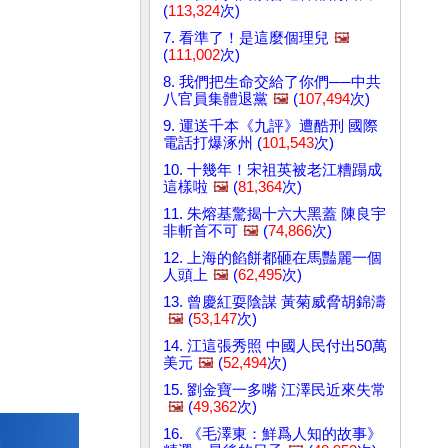
(
113,324
次)
7. 看準了！是這麼個理兒
🖼️
(
111,002
次)
8. 我們把生命交給了你們──中共
八官員集體退黨
🖼️
(
107,494
次)
9. 運送千本《九評》遭酷刑 國際
電話打爆涿州 (
101,543
次)
10. 十幾年！宋祖英被老江糟蹋成
這樣啦
🖼️
(
81,364
次)
11. 朱熔基驚揭十六大黑蓋 陳良宇
非斬首不可
🖼️
(
74,866
次)
12. 上海的餡餅都砸在馬豔麗一個
人頭上
🖼️
(
62,495
次)
13. 曾慶紅耍陰謀 黃菊威脅胡錦濤
🖼️
(
53,147
次)
14. 江這張秀照 中國人民付出50萬
美元
🖼️
(
52,494
次)
15. 劉金寶一多嘴 江澤民近來失常
🖼️
(
49,362
次)
16. 《毛澤東：鮮爲人知的故事》