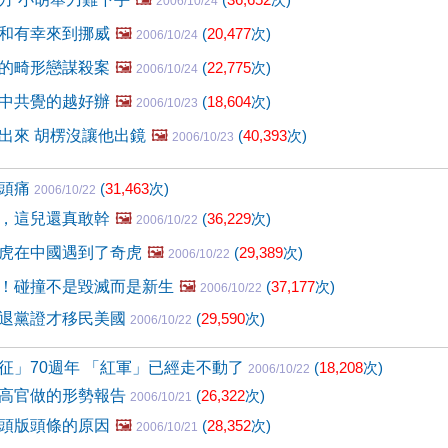
2006/10/24
和有幸來到挪威
🖼️
(
20,477
次)
2006/10/24
的畸形戀謀殺案
🖼️
(
22,775
次)
2006/10/24
中共覺的越好辦
🖼️
(
18,604
次)
2006/10/23
出來 胡楞沒讓他出鏡
🖼️
(
40,393
次)
2006/10/23
很頭痛
(
31,463
次)
2006/10/22
，這兒還真敢幹
🖼️
(
36,229
次)
2006/10/22
虎在中國遇到了奇虎
🖼️
(
29,389
次)
2006/10/22
！碰撞不是毀滅而是新生
🖼️
(
37,177
次)
2006/10/22
退黨證才移民美國
(
29,590
次)
2006/10/22
征」70週年 「紅軍」已經走不動了
(
18,208
次)
2006/10/22
高官做的形勢報告
(
26,322
次)
2006/10/21
頭版頭條的原因
🖼️
(
28,352
次)
2006/10/21