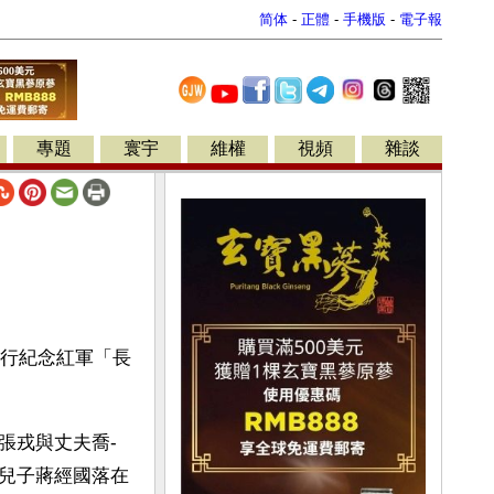
简体
-
正體
-
手機版
-
電子報
專題
寰宇
維權
視頻
雜談
舉行紀念紅軍「長
張戎與丈夫喬-
兒子蔣經國落在