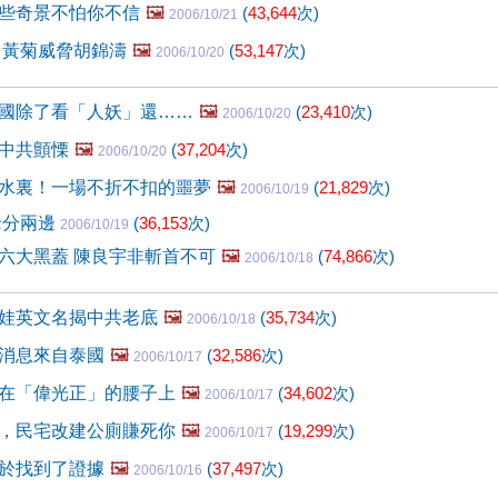
些奇景不怕你不信
🖼️
(
43,644
次)
2006/10/21
 黃菊威脅胡錦濤
🖼️
(
53,147
次)
2006/10/20
國除了看「人妖」還……
🖼️
(
23,410
次)
2006/10/20
中共顫慄
🖼️
(
37,204
次)
2006/10/20
水裏！一場不折不扣的噩夢
🖼️
(
21,829
次)
2006/10/19
老分兩邊
(
36,153
次)
2006/10/19
六大黑蓋 陳良宇非斬首不可
🖼️
(
74,866
次)
2006/10/18
娃英文名揭中共老底
🖼️
(
35,734
次)
2006/10/18
消息來自泰國
🖼️
(
32,586
次)
2006/10/17
在「偉光正」的腰子上
🖼️
(
34,602
次)
2006/10/17
，民宅改建公廁賺死你
🖼️
(
19,299
次)
2006/10/17
於找到了證據
🖼️
(
37,497
次)
2006/10/16