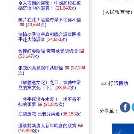
令人震撼的揭密：中國高校在道
德沉淪中的寫真！ (
21,643
次)
（人民報首發
圖片在此！這些奇景不怕你不信
🖼️
(
43,644
次)
法輪功受迫害真相聯合調查團着
手赴大陸調查 (
24,653
次)
曾慶紅耍陰謀 黃菊威脅胡錦濤
🖼️
(
53,147
次)
張戎的高見讓中共顫慄
🖼️
(
37,204
次)
文章網址: http://w
《解體黨文化》之五：宣傳中常
打印機版
見的黨文化（下） (
28,967
次)
一伸手床漂在水裏！一場不折不
扣的噩夢
🖼️
(
21,829
次)
分享至：
江胡激戰 元老分兩邊 (
36,153
次)
漫談對新唐人新年晚會的欣賞
🖼️
(
16,926
次)