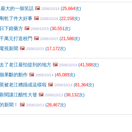
界上最大的一個笑話
🖼️
(
25,664
次)
2006/10/16
剛乾了件大好事
🖼️
(
22,158
次)
2006/10/16
日下錯藥方
🖼️
(
30,551
次)
2006/10/15
千萬元打造校門
🖼️
(
21,586
次)
2006/10/15
電視新聞
🖼️
(
17,172
次)
2006/10/15
去了老江最怕提到的地方
🖼️
(
41,588
次)
2006/10/14
個果斷的動作
🖼️
(
45,089
次)
2006/10/14
英被老江糟蹋成這樣啦
🖼️
(
81,364
次)
2006/10/14
新聞讓江醋性大發
🖼️
(
38,132
次)
2006/10/13
的新聞！
🖼️
(
28,467
次)
2006/10/13