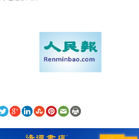
）
ww.renminbao.com/rmb/articles/2006/10/22/41984b.html