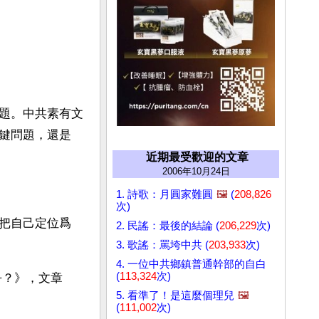
題。中共素有文
鍵問題，還是
近期最受歡迎的文章
2006年10月24日
1. 詩歌：月圓家難圓
🖼️
(
208,826
次)
把自己定位爲
2. 民謠：最後的結論 (
206,229
次)
3. 歌謠：罵垮中共 (
203,933
次)
4. 一位中共鄉鎮普通幹部的自白
(
113,324
次)
乎？》，文章
5. 看準了！是這麼個理兒
🖼️
(
111,002
次)