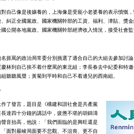
組對自己像是後孃養的，上海像是受寵小老婆養的表示憤慨，
決、糾正全國黨政、國家機關幹部的工資、福利、津貼、獎金
全國公開各地黨政、國家機關幹部經濟收入情況，接受社會監
幾名捱罵的政治局常委分別挑選了適合自己的大組去參加討論
賈慶林到自己挨不着什麼罵的東北組；李長春去中紀委和特邀
南組聽聽風聲；黃菊到平時和自己不着邊兒的西南組。 
 
上作了發言，題目是《構建和諧社會是共產黨
在長達四十分鐘的講話中，疲憊不堪的胡錦濤
的聲音抬高，他說：「我們面臨的是興旺還是
」「面對嚴峻局面要不悲觀、不沮喪、更不自