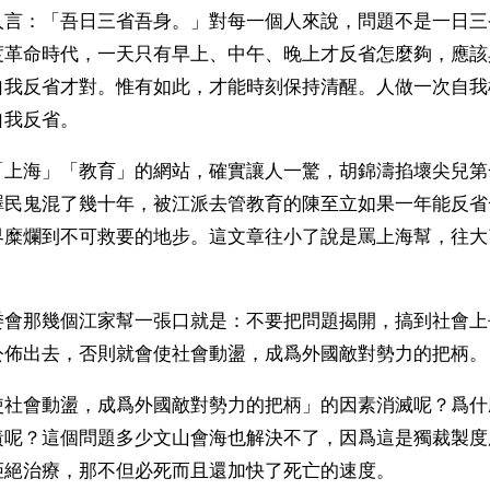
人言：「吾日三省吾身。」對每一個人來說，問題不是一日三
度革命時代，一天只有早上、中午、晚上才反省怎麼夠，應該
自我反省才對。惟有如此，才能時刻保持清醒。人做一次自我
自我反省。
「上海」「教育」的網站，確實讓人一驚，胡錦濤掐壞尖兒第
澤民鬼混了幾十年，被江派去管教育的陳至立如果一年能反省
界糜爛到不可救要的地步。這文章往小了說是罵上海幫，往大
委會那幾個江家幫一張口就是：不要把問題揭開，搞到社會上
公佈出去，否則就會使社會動盪，成爲外國敵對勢力的把柄。
使社會動盪，成爲外國敵對勢力的把柄」的因素消滅呢？爲什
責呢？這個問題多少文山會海也解決不了，因爲這是獨裁製度
拒絕治療，那不但必死而且還加快了死亡的速度。