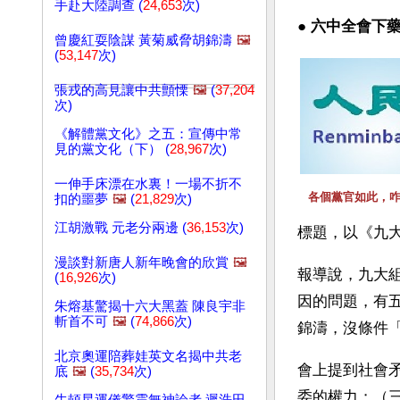
手赴大陸調查 (
24,653
次)
● 
六中全會下藥
曾慶紅耍陰謀 黃菊威脅胡錦濤
🖼️
(
53,147
次)
張戎的高見讓中共顫慄
🖼️
(
37,204
次)
《解體黨文化》之五：宣傳中常
見的黨文化（下） (
28,967
次)
一伸手床漂在水裏！一場不折不
各個黨官如此，
扣的噩夢
🖼️
(
21,829
次)
江胡激戰 元老分兩邊 (
36,153
次)
標題，以《九
漫談對新唐人新年晚會的欣賞
🖼️
報導說，九大
(
16,926
次)
因的問題，有
朱熔基驚揭十六大黑蓋 陳良宇非
斬首不可
🖼️
(
74,866
次)
錦濤，沒條件
北京奧運陪葬娃英文名揭中共老
會上提到社會
底
🖼️
(
35,734
次)
委的權力；（