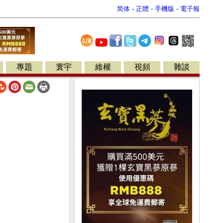
简体
-
正體
-
手機版
-
電子報
專題
寰宇
維權
視頻
雜談