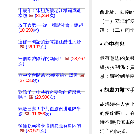
十幾年！宋祖英被老江糟蹋成這
西北組、西南
樣啦
🖼️
(
81,364
次)
（一）立法解
攻守異勢──從「和諧社會」說起
題；（二）向
(
18,299
次)
這條一句話的新聞讓江醋性大發
● 
心中有鬼 
🖼️
(
38,132
次)
最有意思的是
一個暗藏陰謀的新聞！
🖼️
(
28,467
次)
組拉拉關係；
六中全會閉幕 公報不提江澤民
🖼️
息；羅幹到華
(
37,936
次)
● 
胡舉刀難下手
對孩子，中共有必要勒的這麼急
嗎？
🖼️
(
29,996
次)
胡錦濤在大會
氣數已盡！中共血旗倒掛還降半
的使命感》。
旗
🖼️
(
31,656
次)
時不時把沉重
金無賴崩出來這個屁是有原因的
🖼️
(
33,521
次)
消亡的抉擇。