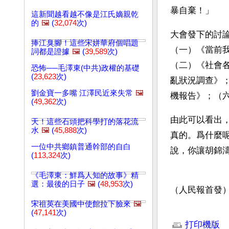
暴自棄！」 
這新聞越看越不像是江氏嫡親乾
的
🖼️
(
32,074
次)
大會發下的討
捧江臭腳！這些宋姘華府個唱題
（一）《當前
詞都是證據
🖼️
(
39,589
次)
（二）《社會
恐怖──毛澤東(中共)政權的基礎
(
23,623
次)
亂狀況調查》
劉金寶一多嘴 江澤民近來失常
🖼️
機報告》；（
(
49,362
次)
由此可以看出
天！這些石頭把科學打的落花流
水
🖼️
(
45,888
次)
真的。爲什麼
一位中共鄉鎮普通幹部的自白
說，你讓胡錦
(
113,324
次)
《毛澤東：鮮爲人知的故事》精
選：最後的日子
🖼️
(
48,953
次)
（人民報首發）
宋祖英在美國中使館拉下臉來
🖼️
文章網址: http://w
(
47,141
次)
打印機版