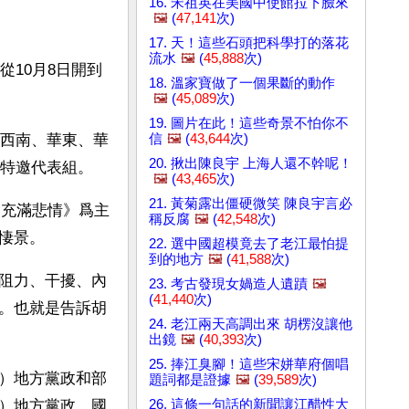
16. 宋祖英在美國中使館拉下臉來
🖼️
(
47,141
次)
17. 天！這些石頭把科學打的落花
流水
🖼️
(
45,888
次)
10月8日開到
18. 溫家寶做了一個果斷的動作
🖼️
(
45,089
次)
19. 圖片在此！這些奇景不怕你不
信
🖼️
(
43,644
次)
西南、華東、華
20. 揪出陳良宇 上海人還不幹呢！
特邀代表組。
🖼️
(
43,465
次)
21. 黃菊露出僵硬微笑 陳良宇言必
會充滿悲情》爲主
稱反腐
🖼️
(
42,548
次)
悽景。
22. 選中國超模竟去了老江最怕提
到的地方
🖼️
(
41,588
次)
阻力、干擾、內
23. 考古發現女媧造人遺蹟
🖼️
(
41,440
次)
。也就是告訴胡
24. 老江兩天高調出來 胡楞沒讓他
出鏡
🖼️
(
40,393
次)
25. 捧江臭腳！這些宋姘華府個唱
）地方黨政和部
題詞都是證據
🖼️
(
39,589
次)
26. 這條一句話的新聞讓江醋性大
）地方黨政、國