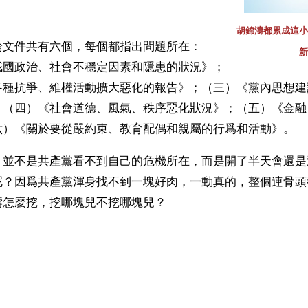
胡錦濤都累成這小
論文件共有六個，每個都指出問題所在：
新
我國政治、社會不穩定因素和隱患的狀況》；
各種抗爭、維權活動擴大惡化的報告》；（三）《黨內思想建
；（四）《社會道德、風氣、秩序惡化狀況》；（五）《金融
六）《關於要從嚴約束、教育配偶和親屬的行爲和活動》。
，並不是共產黨看不到自己的危機所在，而是開了半天會還是
呢？因爲共產黨渾身找不到一塊好肉，一動真的，整個連骨頭
濤怎麼挖，挖哪塊兒不挖哪塊兒？
 
ww.renminbao.com/rmb/articles/2006/10/24/42017b.html