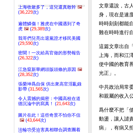
文章還說，古
上海收斂多了，這兒還真敢幹
🖼️
(
36,229
次)
身，現在是速
時時刻刻都能
遍體鱗傷！雅虎在中國遇到了奇
虎
🖼️
(
29,389
次)
難在時時進行
我哥們兒亮出退黨證才移民美國
(
29,590
次)
這篇文章出自
密聞！一次給高官做的形勢報告
上海，而和江
(
26,322
次)
使中國的教育
江急竄新華網頭版頭條的原因
🖼️
光正」。
(
28,352
次)
張榮坤爲自保 供出衆高官淫亂錄
中共政治局常
影帶 (
31,565
次)
和親屬的收入
令人震撼的揭密：中國高校在道
德沉淪中的寫真！ (
21,643
次)
爲什麼不把「
圖片在此！這些奇景不怕你不信
動盪，讓人譴
🖼️
(
43,644
次)
病」，有病又
法輪功受迫害真相聯合調查團着