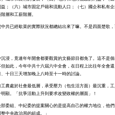
利益；（六）城市固定戶籍和流動人口；（七）國企和私有企
築階層和工薪階層。
把中共已經歇菜的實際狀況都總結出來了嘛。不是四面楚歌，
中沉浸，竟連年年開會都要觀賞的文藝節目都免了。這不是個
不但如此，今年中共十六屆六中全會，在日程上比往年全會還
日、十日三天增加晚上八時至十一時的討論。
前工農處於社會最低層，承受壓力（包生活方面）最沉重，工
分明顯。「抗爭活動上升到要求改變政權的層面」！
央部委組、中紀委的提案關心的是提高自己的權力地位，他們
調整中央政治局的組成。」