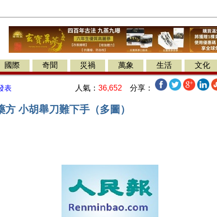
國際
奇聞
災禍
萬象
生活
文化
人氣：
36,652
分享：
發表
藥方 小胡舉刀難下手（多圖）