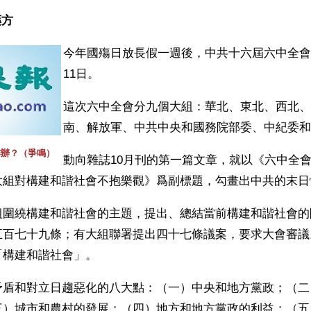
方 
今年國殤日放長假一週後，中共十六屆六中全會從
11日。
這次六中全會分九個大組：華北、東北、西北、
南、解放軍、中共中央和國務院部委、中紀委和
咋辦？（爭鳴）
動向雜誌10月刊的第一篇文章，就以《六中全
大組對構建和諧社會不抱樂觀》爲副標題，勾畫出中共的末日
組圍繞構建和諧社會的主題，提出、總結當前構建和諧社會的
五百七十九條；有大組聯署提出四十七條議案，要求大會審議
「構建和諧社會」。
矛盾和對立日趨惡化的八大點：（一）中央和地方黨政；（二
三）城市和農村的發展；（四）地方和地方黨政的利益；（五