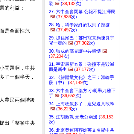
發
🖼️
(
38,132
次)
業的利益；
27. 六中全會閉幕 公報不提江澤民
🖼️
(
37,936
次)
28. 哈，科學家終於找到了證據
🖼️
(
37,497
次)
而是全面性危
29. 抓住尾巴！鄭恩寵真夠陳良宇
喝一壺的
🖼️
(
37,302
次)
30. 張戎的高見讓中共顫慄
🖼️
(
37,204
次)
31. 宇宙最新奇景！碰撞不是毀滅
小問題啊，中共
而是新生
🖼️
(
37,177
次)
多了一個半天，
32. 《解體黨文化》之三：灌輸手
段（中） (
37,149
次)
33. 六中全會下藥方 小胡舉刀難下
手
🖼️
(
36,652
次)
人農民兩個階級
34. 上海收斂多了，這兒還真敢幹
🖼️
(
36,229
次)
35. 江胡激戰 元老分兩邊 (
36,153
次)
提出「整頓中央
36. 北京奧運陪葬娃英文名揭中共