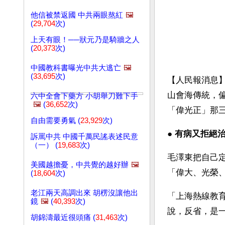
他信被禁返國 中共兩眼熬紅
🖼️
(
29,704
次)
上天有眼！──狀元乃是騎牆之人
(
20,373
次)
中國教科書曝光中共大逃亡
🖼️
(
33,695
次)
【人民報消息
山會海傳統，
六中全會下藥方 小胡舉刀難下手
🖼️
(
36,652
次)
「偉光正」那
自由需要勇氣 (
23,929
次)
● 
有病又拒絕治
訴罵中共 中國千萬民謠表述民意
（一） (
19,683
次)
毛澤東把自己
美國越擔憂，中共覺的越好辦
🖼️
「偉大、光榮
(
18,604
次)
老江兩天高調出來 胡楞沒讓他出
「上海熱線教
鏡
🖼️
(
40,393
次)
說，反省，是
胡錦濤最近很頭痛 (
31,463
次)