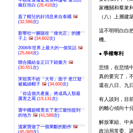
牛頓星運儀驚震無神論者 遲浩田
瘋狂坦白 (
28,418
次)
家機關和羣衆
（八）上層建
蓋了帽兒的好消息來自泰國
🖼️
(
32,586
次)
這不明明白白
新華社一腳踹在「偉光正」的腰
子上
🖼️
(
34,602
次)
機。
2006年世界上最大的一個笑話
🖼️
(
25,664
次)
● 
爭權奪利 
聯合國給金正日下錯藥方
🖼️
悲情，在悲情
(
30,551
次)
真的要完了，
宋祖英不給「大哥」面子 老江疑
被戴綠帽子
🖼️
(
34,600
次)
還在八日、九
「你這個共產黨」將成爲人類最
厲害之罵 (
19,131
次)
有人談到，目
的離心傾向十
選中國超模竟去了老江最怕提到
的地方
🖼️
(
41,588
次)
解放軍組、中
溫家寶做了一個果斷的動作
🖼️
政治局常委、
(
45,089
次)