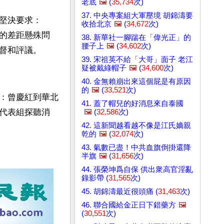
老底
🖼️
(
35,734
次)
37. 中央專案組大軍壓境 胡錦濤要
堅決要求：
收拾北京
🖼️
(
34,672
次)
的差距懸殊問
38. 新華社一腳踹在「偉光正」的
腰子上
🖼️
(
34,602
次)
督和評議。
39. 宋祖英不給「大哥」面子 老江
疑被戴綠帽子
🖼️
(
34,600
次)
40. 金無賴崩出來這個屁是有原因
的
🖼️
(
33,521
次)
：曾慶紅到華北
41. 蓋了帽兒的好消息來自泰國
代表組探聽消
🖼️
(
32,586
次)
42. 這新聞越看越不像是江氏嫡親
乾的
🖼️
(
32,074
次)
43. 氣數已盡！中共血旗倒掛還降
半旗
🖼️
(
31,656
次)
44. 張榮坤爲自保 供出衆高官淫亂
錄影帶 (
31,565
次)
45. 胡錦濤最近很頭痛 (
31,463
次)
46. 聯合國給金正日下錯藥方
🖼️
(
30,551
次)