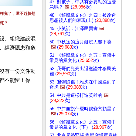
47. 對孩子，中共有必要勒的這麼
急嗎？
🖼️
(
29,996
次)
樣兒了，還不趕快想
48. 《解體黨文化》之四：被改造
思想後人們的表現(上) (
29,888
次)
輒？
49. 小笑話：江澤民買書
🖼️
(
29,761
次)
設、組織建設混
50. 中秋送的這月餅沒人能下嚥
🖼️
(
29,683
次)
、經濟隱患和危
51. 《解體黨文化》之五：宣傳中
常見的黨文化 (
29,652
次)
52. 我哥們兒亮出退黨證才移民美
沒有一份文件動
國 (
29,590
次)
都不能留！你
53. 遍體鱗傷！雅虎在中國遇到了
奇虎
🖼️
(
29,389
次)
54. 中共是這樣打造英雄的
🖼️
(
29,322
次)
55. 中共血旗什麼時候變六顆星了
🖼️
(
29,074
次)
56. 《解體黨文化》之五：宣傳中
常見的黨文化（下） (
28,967
次)
57. 北京局勢緊張 媒體突爆賈慶林