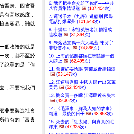
6. 我們把生命交給了你們──中共
省吾身、四省吾
八官員集體退黨
🖼️
(
107,494
次)
具有高敏感度，
7. 運送千本《九評》遭酷刑 國際
電話打爆涿州 (
101,543
次)
檢查容易，難就
8. 十幾年！宋祖英被老江糟蹋成
這樣啦
🖼️
(
81,364
次)
9. 朱熔基驚揭十六大黑蓋 陳良宇
一個收拾的就是
非斬首不可
🖼️
(
74,866
次)
一次，都不至於
10. 上海的餡餅都砸在馬豔麗一個
人頭上
🖼️
(
62,495
次)
了說罵的是「偉
11. 曾慶紅耍陰謀 黃菊威脅胡錦濤
🖼️
(
53,147
次)
12. 江這張秀照 中國人民付出50萬
美元
🖼️
(
52,494
次)
去，不要把我們
13. 劉金寶一多嘴 江澤民近來失常
🖼️
(
49,362
次)
14. 《毛澤東：鮮爲人知的故事》
麼非要製造社會
精選：最後的日子
🖼️
(
48,953
次)
所特有的「富貴
15. 死去的「紅太陽」與真實的毛
澤東
🖼️
(
47,335
次)