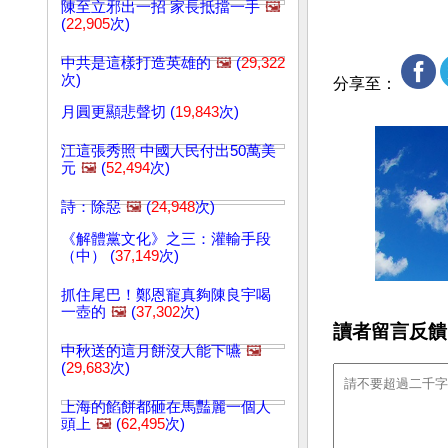
陳至立邪出一招 家長抵擋一手
🖼️
(
22,905
次)
中共是這樣打造英雄的
🖼️
(
29,322
次)
分享至：
月圓更顯悲聲切 (
19,843
次)
江這張秀照 中國人民付出50萬美
元
🖼️
(
52,494
次)
詩：除惡
🖼️
(
24,948
次)
《解體黨文化》之三：灌輸手段
（中） (
37,149
次)
抓住尾巴！鄭恩寵真夠陳良宇喝
一壺的
🖼️
(
37,302
次)
讀者留言反饋
中秋送的這月餅沒人能下嚥
🖼️
(
29,683
次)
上海的餡餅都砸在馬豔麗一個人
頭上
🖼️
(
62,495
次)