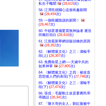
私生子醜聞
🖼️
(
28,619
次)
58. 江澤民很關心這個有趣新聞
🖼️
(
28,494
次)
59. 一個暗藏陰謀的新聞！
🖼️
(
28,467
次)
60. 牛頓星運儀驚震無神論者 遲浩
田瘋狂坦白 (
28,418
次)
61. 江急竄新華網頭版頭條的原因
🖼️
(
28,352
次)
62. 《解體黨文化》之三：灌輸手
段(上) (
28,307
次)
63. 免費衛星上網──天滅中共的
如來神掌
🖼️
(
27,805
次)
64. 《解體黨文化》之四：被改造
思想後人們的表現(下) (
27,748
次)
65. 《解體黨文化》之三：灌輸手
段(下) (
27,474
次)
66. 張戎：毛髮動土改是要農民乖
乖聽話 (
26,341
次)
67. 「陳大哥的女人」劉紅薇被中