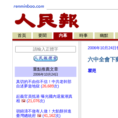
首頁
要聞
內幕
時事
幽默
2006年10月24日
六中全會下
重點推薦文章
瞿咫
2006年10月24日
真切的不由你不信！中共老幹部
自述夢遊地獄 (
26,689
次)
起義官員抵港 曝光國內退黨潮真
相
🖼️
(
21,076
次)
胡錦濤不做有人做！大餡餅掉進
臺灣總統府
🖼️
(
41,162
次)