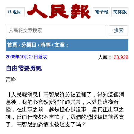
↺ 返回 
電子報
简体版
首頁
分欄目
時事
文章
›
›
›
：
2006年10月24日
發表
人氣：
23,929
自由需要勇氣
高峰
【人民報消息】高智晟終於被逮捕了，得知這個消
息後，我的心竟然變得平靜異常，人就是這樣奇
怪，在出事之前，越是擔心越沒事，當真正出事之
後，反而什麼都不害怕了，我們的恐懼被提前透支
了。高智晟的恐懼也被透支了嗎？