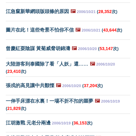
江急竄新華網頭版頭條的原因
🖼️
(
28,352
次)
2006/10/21
圖片在此！這些奇景不怕你不信
🖼️
(
43,644
次)
2006/10/21
曾慶紅耍陰謀 黃菊威脅胡錦濤
🖼️
(
53,147
次)
2006/10/20
大陸游客到泰國除了看「人妖」還……
🖼️
2006/10/20
(
23,410
次)
張戎的高見讓中共顫慄
🖼️
(
37,204
次)
2006/10/20
一伸手床漂在水裏！一場不折不扣的噩夢
🖼️
2006/10/19
(
21,829
次)
江胡激戰 元老分兩邊
(
36,153
次)
2006/10/19