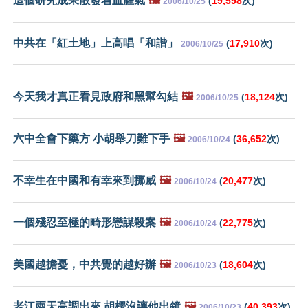
這個研究成果散發着血腥氣
🖼️
(
19,598
次)
2006/10/25
中共在「紅土地」上高唱「和諧」
(
17,910
次)
2006/10/25
今天我才真正看見政府和黑幫勾結
🖼️
(
18,124
次)
2006/10/25
六中全會下藥方 小胡舉刀難下手
🖼️
(
36,652
次)
2006/10/24
不幸生在中國和有幸來到挪威
🖼️
(
20,477
次)
2006/10/24
一個殘忍至極的畸形戀謀殺案
🖼️
(
22,775
次)
2006/10/24
美國越擔憂，中共覺的越好辦
🖼️
(
18,604
次)
2006/10/23
老江兩天高調出來 胡楞沒讓他出鏡
🖼️
(
40,393
次)
2006/10/23