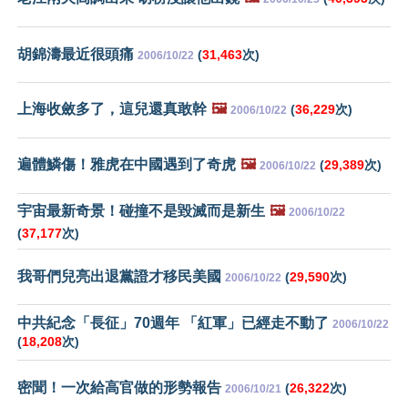
胡錦濤最近很頭痛
(
31,463
次)
2006/10/22
上海收斂多了，這兒還真敢幹
🖼️
(
36,229
次)
2006/10/22
遍體鱗傷！雅虎在中國遇到了奇虎
🖼️
(
29,389
次)
2006/10/22
宇宙最新奇景！碰撞不是毀滅而是新生
🖼️
2006/10/22
(
37,177
次)
我哥們兒亮出退黨證才移民美國
(
29,590
次)
2006/10/22
中共紀念「長征」70週年 「紅軍」已經走不動了
2006/10/22
(
18,208
次)
密聞！一次給高官做的形勢報告
(
26,322
次)
2006/10/21