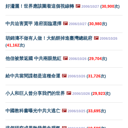
好瀟灑！世界應該圍着這個視線轉
🖼️
(
30,900
次)
2006/10/27
中共迫害賈甲 港府面臨選擇
🖼️
(
30,980
次)
2006/10/27
胡錦濤不做有人做！大餡餅掉進臺灣總統府
🖼️
2006/10/26
(
41,162
次)
他信被禁返國 中共兩眼熬紅
🖼️
(
29,704
次)
2006/10/26
給中共當間諜都是這種命運
🖼️
(
31,726
次)
2006/10/26
小人和巨人曾分享我們的世界
🖼️
(
29,923
次)
2006/10/26
中國教科書曝光中共大逃亡
🖼️
(
33,695
次)
2006/10/25