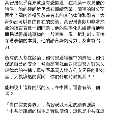
高智晟似乎從來就沒有恐懼過，在我第一次見他的
時候，他的律師所仍然在繼續營業，簡單的辦公室
圍坐了國內維權界赫赫有名的其他律師和學者，大
家仍然可以自由自在的交談。高智晟喜歡用非常抽
象的語言表達一個問題，他的哲學化思維使得他輕
而易舉得超越事物的一般表象，像一把利劍，直接
穿透事物的本質。他的語言鏗鏘有力，及富號召
力。
所有的人都在談論，如何規避維權中的風險，如何
保證自己的安全，然而高智晟面對陝西警方對朱久
虎律師的被捕，單槍匹馬闖入地方公安局長的辦公
室，大義凜然的質問：你們什麼時候抓我？！
能夠說出這樣的話的人，在中國，還會有第二個
嗎？
「自由需要勇氣」，高智晟以肯定的語氣強調，
「中共所踐踏的根本是普世價值，這也是中共在這