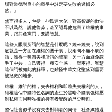
場對道德對良心的戰爭中註定要失敗的邏輯必
然。」
然而很多人，包括一些民運大佬，對高智晟的做法
不以爲然，說他魯莽，甚至認爲他危害了維權的事
業，跟共產黨鬥，要講智慧。
這些人眼裏所謂的智慧是什麼呢？繞來繞去，說到
底就是一方面在維權的圈子裏，說兩句不痛不癢的
話，獲得一種讚美和所謂的聲望，另一方面避免惹
毛了中共，自己獲得一種安全感，一舉兩得。智慧
這個詞被如此的解釋，也難怪中華文化墮落到需要
被拯救的地步。
維權，維誰的權，失去權利和即將失去權利的人，
維權這個中國特色名詞的產生於黑暗帝國裏強權壓
制私權而同時私權的持有者覺醒的歷史時刻。
整個社會似乎沒有失去對弱者的同情，社會媒體還