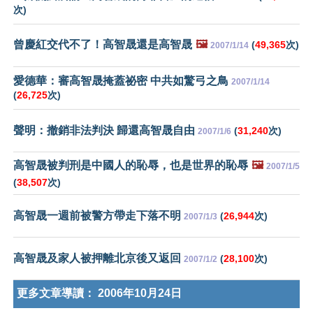
次)
曾慶紅交代不了！高智晟還是高智晟
🖼️
(
49,365
次)
2007/1/14
愛德華：審高智晟掩蓋祕密 中共如驚弓之鳥
2007/1/14
(
26,725
次)
聲明：撤銷非法判決 歸還高智晟自由
(
31,240
次)
2007/1/6
高智晟被判刑是中國人的恥辱，也是世界的恥辱
🖼️
2007/1/5
(
38,507
次)
高智晟一週前被警方帶走下落不明
(
26,944
次)
2007/1/3
高智晟及家人被押離北京後又返回
(
28,100
次)
2007/1/2
更多文章導讀：
2006年10月24日