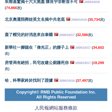
朱熔基驚揭十六大黑蓋 陳良宇非斬首不可
🖼️
2006/10/18
(
74,866
次)
北京奧運陪葬娃英文名揭中共老底
🖼️
(
35,734
次)
2006/10/18
蓋了帽兒的好消息來自泰國
🖼️
(
32,586
次)
2006/10/17
新華社一腳踹在「偉光正」的腰子上
🖼️
(
34,602
2006/10/17
次)
房管局有絕招，民宅改建公廁賺死你
🖼️
(
19,299
2006/10/17
次)
哈，科學家終於找到了證據
🖼️
(
37,497
次)
2006/10/16
Copyright© RMB Public Foundation Inc.
All Rights Reserved
人民報網站服務條款