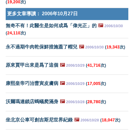
(
19,200
次)
更多文章導讀：
2006年10月27日
無奇不有！此醫生是如何成爲「偉光正」的
🖼️
2006/10/30
(
24,110
次)
永不過期牛肉乾保鮮措施蓋了帽兒
🖼️
(
19,343
次)
2006/10/30
原來賈甲出來是爲了這個
🖼️
(
41,716
次)
2006/10/29
康熙皇帝巧治曹寅皮膚病
🖼️
(
17,005
次)
2006/10/29
沃爾瑪連鎖店螞蟻爬滿身
🖼️
(
28,780
次)
2006/10/28
坐北京公車可創吉斯尼世界紀錄
🖼️
(
18,047
次)
2006/10/28