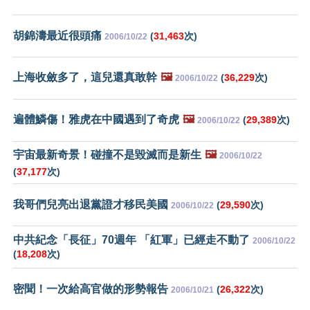
胡錦濤最近很頭痛
(
31,463
次)
2006/10/22
上海收斂多了，這兒還真敢幹
🖼️
(
36,229
次)
2006/10/22
遍體鱗傷！雅虎在中國遇到了奇虎
🖼️
(
29,389
次)
2006/10/22
宇宙最新奇景！碰撞不是毀滅而是新生
🖼️
2006/10/22
(
37,177
次)
我哥們兒亮出退黨證才移民美國
(
29,590
次)
2006/10/22
中共紀念「長征」70週年 「紅軍」已經走不動了
2006/10/22
(
18,208
次)
密聞！一次給高官做的形勢報告
(
26,322
次)
2006/10/21