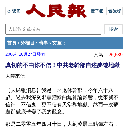
↺ 返回 
電子報
简体版
首頁
分欄目
時事
文章
›
›
›
：
2006年10月27日
發表
人氣：
26,689
真切的不由你不信！中共老幹部自述夢遊地獄
大陸來信
【人民報消息】我是一名退休幹部，今年六十八
歲。過去我深受邪黨灌輸的無神論影響，從來就不
信神、不信鬼，更不信有天堂和地獄。然而一次夢
遊卻徹底轉變了我的觀念。
那是二零零五年四月十日，大約凌晨三點鐘左右，