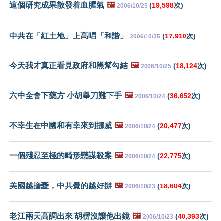
這個研究成果散發着血腥氣
🖼️
(
19,598
次)
2006/10/25
中共在「紅土地」上高唱「和諧」
(
17,910
次)
2006/10/25
今天我才真正看見政府和黑幫勾結
🖼️
(
18,124
次)
2006/10/25
六中全會下藥方 小胡舉刀難下手
🖼️
(
36,652
次)
2006/10/24
不幸生在中國和有幸來到挪威
🖼️
(
20,477
次)
2006/10/24
一個殘忍至極的畸形戀謀殺案
🖼️
(
22,775
次)
2006/10/24
美國越擔憂，中共覺的越好辦
🖼️
(
18,604
次)
2006/10/23
老江兩天高調出來 胡楞沒讓他出鏡
🖼️
(
40,393
次)
2006/10/23