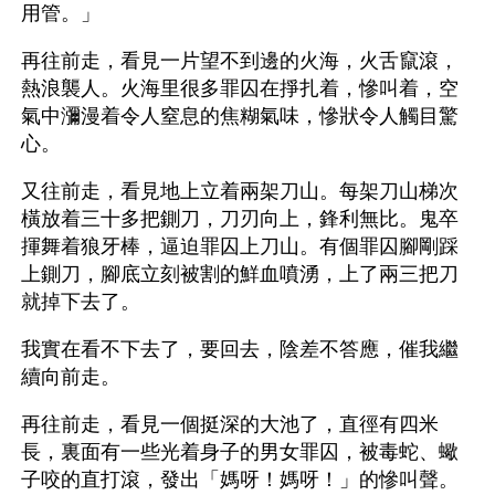
用管。」
再往前走，看見一片望不到邊的火海，火舌竄滾，
熱浪襲人。火海里很多罪囚在掙扎着，慘叫着，空
氣中瀰漫着令人窒息的焦糊氣味，慘狀令人觸目驚
心。
又往前走，看見地上立着兩架刀山。每架刀山梯次
橫放着三十多把鍘刀，刀刃向上，鋒利無比。鬼卒
揮舞着狼牙棒，逼迫罪囚上刀山。有個罪囚腳剛踩
上鍘刀，腳底立刻被割的鮮血噴湧，上了兩三把刀
就掉下去了。
我實在看不下去了，要回去，陰差不答應，催我繼
續向前走。
再往前走，看見一個挺深的大池了，直徑有四米
長，裏面有一些光着身子的男女罪囚，被毒蛇、蠍
子咬的直打滾，發出「媽呀！媽呀！」的慘叫聲。