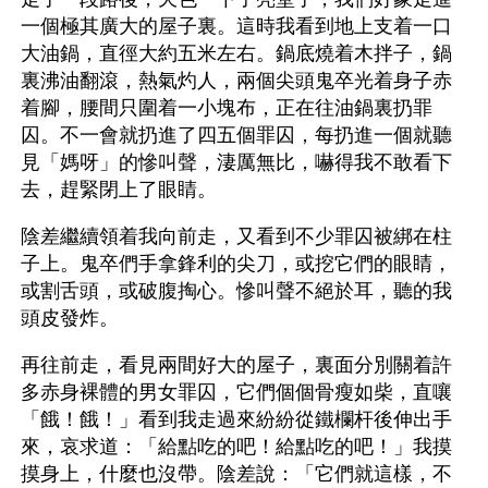
一個極其廣大的屋子裏。這時我看到地上支着一口
大油鍋，直徑大約五米左右。鍋底燒着木拌子，鍋
裏沸油翻滾，熱氣灼人，兩個尖頭鬼卒光着身子赤
着腳，腰間只圍着一小塊布，正在往油鍋裏扔罪
囚。不一會就扔進了四五個罪囚，每扔進一個就聽
見「媽呀」的慘叫聲，淒厲無比，嚇得我不敢看下
去，趕緊閉上了眼睛。
陰差繼續領着我向前走，又看到不少罪囚被綁在柱
子上。鬼卒們手拿鋒利的尖刀，或挖它們的眼睛，
或割舌頭，或破腹掏心。慘叫聲不絕於耳，聽的我
頭皮發炸。
再往前走，看見兩間好大的屋子，裏面分別關着許
多赤身裸體的男女罪囚，它們個個骨瘦如柴，直嚷
「餓！餓！」看到我走過來紛紛從鐵欄杆後伸出手
來，哀求道：「給點吃的吧！給點吃的吧！」我摸
摸身上，什麼也沒帶。陰差說：「它們就這樣，不