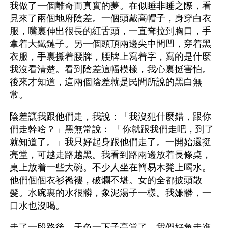
我做了一個離奇而真實的夢。在似睡非睡之際，看
見來了兩個地府陰差。一個頭戴高帽子，身穿白衣
服，嘴裏伸出很長的紅舌頭，一直耷拉到胸口，手
拿着大鐵鏈子。另一個頭頂兩邊尖中間凹，穿着黑
衣服，手裏攥着腰牌，腰牌上寫着字，寫的是什麼
我沒看清楚。看到陰差這幅模樣，我心裏挺害怕。
後來才知道，這兩個陰差就是民間所說的黑白無
常。
陰差讓我跟他們走，我說：「我沒犯什麼錯，跟你
們走幹啥？」黑無常說： 「你就跟我們走吧，到了
就知道了。」我只好起身跟他們走了。一開始還挺
亮堂，可越走路越黑。我看到路兩邊放着長條桌，
桌上放着一些大碗。不少人坐在簡易木凳上喝水。
他們個個衣衫襤褸，破爛不堪。女的全都披頭散
髮。水碗裏的水很髒，象泥湯子一樣。我嫌髒，一
口水也沒喝。
走了一段路後，天色一下子亮堂了，我們好象走進