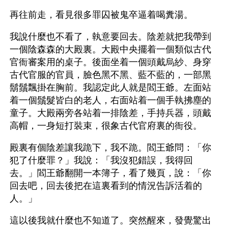
再往前走，看見很多罪囚被鬼卒逼着喝糞湯。
我說什麼也不看了，執意要回去。陰差就把我帶到
一個陰森森的大殿裏。大殿中央擺着一個類似古代
官衙審案用的桌子。後面坐着一個頭戴烏紗、身穿
古代官服的官員，臉色黑不黑、藍不藍的，一部黑
鬍鬚飄掛在胸前。我認定此人就是閻王爺。左面站
着一個鬚髮皆白的老人，右面站着一個手執拂塵的
童子。大殿兩旁各站着一排陰差，手持兵器，頭戴
高帽，一身短打裝束，很象古代官府裏的衙役。
殿裏有個陰差讓我跪下，我不跪。閻王爺問：「你
犯了什麼罪？」我說：「我沒犯錯誤，我得回
去。」閻王爺翻開一本簿子，看了幾頁，說：「你
回去吧，回去後把在這裏看到的情況告訴活着的
人。」
這以後我就什麼也不知道了。突然醒來，發覺驚出