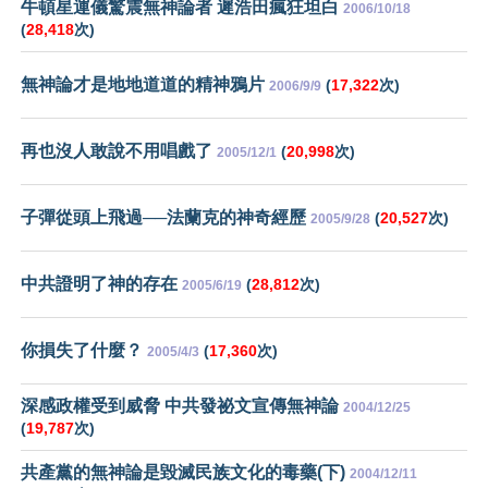
牛頓星運儀驚震無神論者 遲浩田瘋狂坦白
2006/10/18
(
28,418
次)
無神論才是地地道道的精神鴉片
(
17,322
次)
2006/9/9
再也沒人敢說不用唱戲了
(
20,998
次)
2005/12/1
子彈從頭上飛過──法蘭克的神奇經歷
(
20,527
次)
2005/9/28
中共證明了神的存在
(
28,812
次)
2005/6/19
你損失了什麼？
(
17,360
次)
2005/4/3
深感政權受到威脅 中共發祕文宣傳無神論
2004/12/25
(
19,787
次)
共產黨的無神論是毀滅民族文化的毒藥(下)
2004/12/11