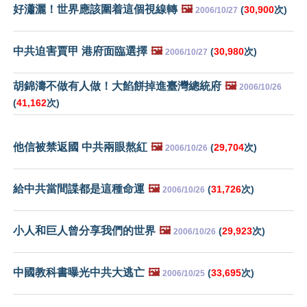
好瀟灑！世界應該圍着這個視線轉
🖼️
(
30,900
次)
2006/10/27
中共迫害賈甲 港府面臨選擇
🖼️
(
30,980
次)
2006/10/27
胡錦濤不做有人做！大餡餅掉進臺灣總統府
🖼️
2006/10/26
(
41,162
次)
他信被禁返國 中共兩眼熬紅
🖼️
(
29,704
次)
2006/10/26
給中共當間諜都是這種命運
🖼️
(
31,726
次)
2006/10/26
小人和巨人曾分享我們的世界
🖼️
(
29,923
次)
2006/10/26
中國教科書曝光中共大逃亡
🖼️
(
33,695
次)
2006/10/25