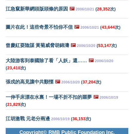
江急竄新華網頭版頭條的原因
🖼️
(
28,352
次)
2006/10/21
圖片在此！這些奇景不怕你不信
🖼️
(
43,644
次)
2006/10/21
曾慶紅耍陰謀 黃菊威脅胡錦濤
🖼️
(
53,147
次)
2006/10/20
大陸游客到泰國除了看「人妖」還……
🖼️
2006/10/20
(
23,410
次)
張戎的高見讓中共顫慄
🖼️
(
37,204
次)
2006/10/20
一伸手床漂在水裏！一場不折不扣的噩夢
🖼️
2006/10/19
(
21,829
次)
江胡激戰 元老分兩邊
(
36,153
次)
2006/10/19
Copyright© RMB Public Foundation Inc.