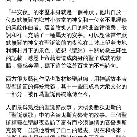
「平安夜」的來歷本身就是一個神蹟，他出自於一
位默默無聞的鄉村小教堂的神父和一位名不見經傳
的業餘作曲者。這首膾炙人口的歌曲旋律優美、歌
詞和祥，充滿了一種屬天的安寧。可以想像當年默
默無聞的神父在聖誕節前的夜晚在山坡上望着奧地
利鄉村月下的景色，遙想《聖經》中關於救主降生
的記載，感恩上帝藉着道成肉身的聖子成就的救
贖，靈感奔湧，寫下這首流芳百世的不朽詩句。
西方很多藝術作品也取材於聖誕節，用神話故事表
現聖誕節的傳統意義，其中一些已成爲大衆文化的
一部分，被作爲聖誕傳統流傳至今。
人們最爲熟悉的聖誕節故事，大概要數狄更斯的
「聖誕頌歌」中的吝嗇鬼斯克魯奇的故事。三個聖
誕精靈在聖誕夜造訪了富有而冷漠無情的吝嗇鬼斯
克魯奇，並讓他看到了自己的過去、現在和將來，