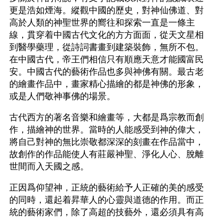
更是浩如煙海。縱觀中國的歷史，對神仙佛道、對
高於人類的神聖世界的嚮往和探索一直是一條主
線，貫穿着中國古代文化的方方面面，從天文星相
到醫學藥理，從詩詞書畫到建築裝飾，無所不包。
在中國古代，帝王們相信只有順應天意才能國富民
安。中國古代的藝術作品也多與神佛有關。最古老
的繪畫作品中，畫家精心描繪的都是神佛的形象，
或是人們敬神事佛的場景。
古代西方的著名音樂和繪畫等，大都是爲宗教而創
作，描繪神的世界。當時的人能感受到神的偉大，
將自己對神的無比崇敬都深深的刻畫在作品當中，
故創作的作品能使人有莊嚴神聖、淨化人心、脫離
世間而入天國之感。
正因爲仰望神，正統的藝術給予人正確的美的感受
的同時，還起着昇華人的心靈與道德的作用。而正
統的藝術家們，除了高超的技藝外，還必須具有高