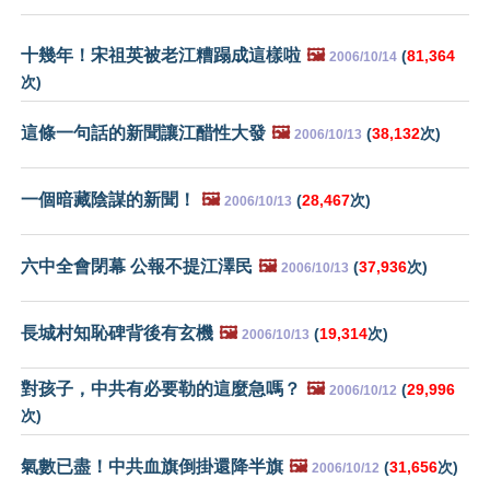
十幾年！宋祖英被老江糟蹋成這樣啦
🖼️
(
81,364
2006/10/14
次)
這條一句話的新聞讓江醋性大發
🖼️
(
38,132
次)
2006/10/13
一個暗藏陰謀的新聞！
🖼️
(
28,467
次)
2006/10/13
六中全會閉幕 公報不提江澤民
🖼️
(
37,936
次)
2006/10/13
長城村知恥碑背後有玄機
🖼️
(
19,314
次)
2006/10/13
對孩子，中共有必要勒的這麼急嗎？
🖼️
(
29,996
2006/10/12
次)
氣數已盡！中共血旗倒掛還降半旗
🖼️
(
31,656
次)
2006/10/12