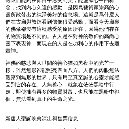
觀衆們能夠在節目中感受到美，能盪滌心中的雜
念，找到內心久違的感動，是因爲藝術家崇高的心
靈所散發出的純淨美好的信息場。這就是爲什麼人
們在古廟與敦煌看到佛像很受感動，而看今天廟裏
的佛像卻沒有這種感受的原因所在，因爲他們存在
的物質場是不同的。古人是在對神的敬仰的高尚心
靈下表現神，而現在的人是在功利心的作用下去雕
畫神。
神佛的慈悲與人世間的善心猶如黑夜中的光芒一
樣，雖然無形卻能照亮四面八方。人們的肉眼無法
觀察到無形的世界，只有用至真至誠的心靈才能感
受到它的存在。人無善心，就象在茫茫黑暗中行
走，即使擁有再多的物質財富，也只能在黑暗中徘
徊，無法看到真正的生命之光。
新唐人聖誕晚會演出與售票信息