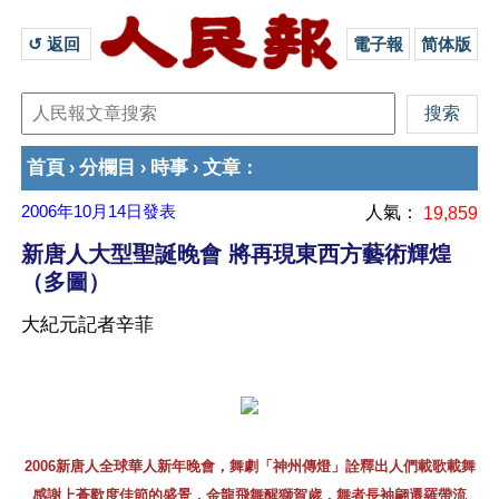
↺ 返回 
電子報
简体版
首頁
分欄目
時事
文章
›
›
›
：
2006年10月14日
發表
人氣：
19,859
新唐人大型聖誕晚會 將再現東西方藝術輝煌
（多圖）
大紀元記者辛菲
2006新唐人全球華人新年晚會，舞劇「神州傳燈」詮釋出人們載歌載舞
感謝上蒼歡度佳節的盛景，金龍飛舞醒獅賀歲，舞者長袖翩遷羅帶流