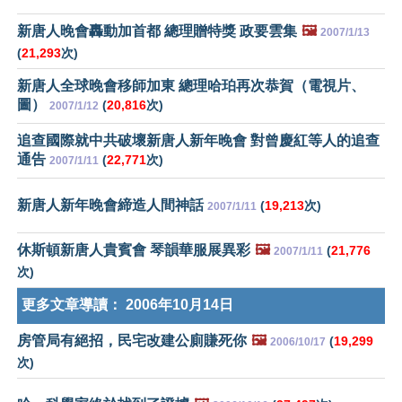
新唐人晚會轟動加首都 總理贈特獎 政要雲集
🖼️
2007/1/13
(
21,293
次)
新唐人全球晚會移師加東 總理哈珀再次恭賀（電視片、
圖）
(
20,816
次)
2007/1/12
追查國際就中共破壞新唐人新年晚會 對曾慶紅等人的追查
通告
(
22,771
次)
2007/1/11
新唐人新年晚會締造人間神話
(
19,213
次)
2007/1/11
休斯頓新唐人貴賓會 琴韻華服展異彩
🖼️
(
21,776
2007/1/11
次)
更多文章導讀：
2006年10月14日
房管局有絕招，民宅改建公廁賺死你
🖼️
(
19,299
2006/10/17
次)