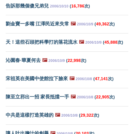
告訴那幾個傻兄弟兒
(
16,786
次)
2006/10/10
劉金寶一多嘴 江澤民近來失常
🖼️
(
49,362
次)
2006/10/9
天！這些石頭把科學打的落花流水
🖼️
(
45,888
次)
2006/10/9
沁園春·華夏何去
🖼️
(
22,998
次)
2006/10/9
宋祖英在美國中使館拉下臉來
🖼️
(
47,141
次)
2006/10/8
陳至立邪出一招 家長抵擋一手
🖼️
(
22,905
次)
2006/10/8
中共是這樣打造英雄的
🖼️
(
29,322
次)
2006/10/8
讓人吐出膽汁的創舉
🖼️
(
20,103
次)
2006/10/8