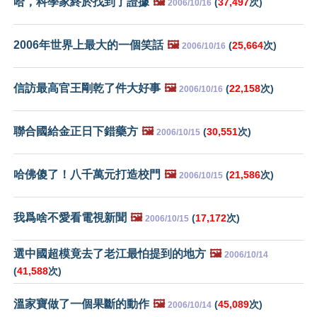
哈，科學家終於找到了證據
🖼️
(
37,497
次)
2006/10/16
2006年世界上最大的一個笑話
🖼️
(
25,664
次)
2006/10/16
信訪最高官王剛乾了件大好事
🖼️
(
22,158
次)
2006/10/16
聯合國給金正日下錯藥方
🖼️
(
30,551
次)
2006/10/15
哈佛傻了！八千萬元打造校門
🖼️
(
21,586
次)
2006/10/15
我爲啥不愛看電視新聞
🖼️
(
17,172
次)
2006/10/15
選中國超模竟去了老江最怕提到的地方
🖼️
2006/10/14
(
41,588
次)
溫家寶做了一個果斷的動作
🖼️
(
45,089
次)
2006/10/14