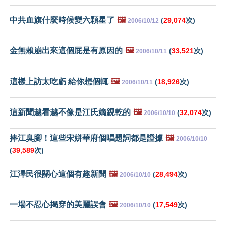
中共血旗什麼時候變六顆星了
🖼️
(
29,074
次)
2006/10/12
金無賴崩出來這個屁是有原因的
🖼️
(
33,521
次)
2006/10/11
這樣上訪太吃虧 給你想個輒
🖼️
(
18,926
次)
2006/10/11
這新聞越看越不像是江氏嫡親乾的
🖼️
(
32,074
次)
2006/10/10
捧江臭腳！這些宋姘華府個唱題詞都是證據
🖼️
2006/10/10
(
39,589
次)
江澤民很關心這個有趣新聞
🖼️
(
28,494
次)
2006/10/10
一場不忍心揭穿的美麗誤會
🖼️
(
17,549
次)
2006/10/10