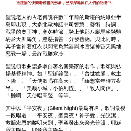
送禮物的快樂老精靈的形象，已深深地留在人們的記憶中。
聖誕老人的古老傳說在數千年前的斯堪的納維亞半
島即出現，大多北歐神話中司智慧，藝術，詩詞，
戰爭的奧丁神，寒冬時節，騎上他那八腳馬坐騎馳
騁於天涯海角，懲惡揚善，分發禮物。與此同時，
其子雷神着紅衣以閃電爲武器與冰雪諸神昏天黑地
惡戰一場，最終戰勝寒冷。
聖誕頌歌曲譜多取自著名音樂家的名作，歌頌與弘
揚基督精神。如「聖誕鐘聲」、「普世歡騰，救主
下降」、「天使歌唱在高天」、「緬想當年時方夜
半」、「美哉小城，小伯利恆」、「牧人聞信」、
「聽啊，天使唱高聲」等等。
其中以「平安夜」(Silent Night)最爲有名，歌詞最後
一段唱道：「平安夜，聖善夜！神子愛，光皎潔，
救贖宏恩的黎明來到，聖容發出來榮光普照，耶穌
我主降生，耶穌我主降生！」