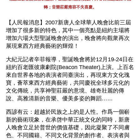
轉；音樂莊嚴雍容不失喜慶。
【人民報消息】2007新唐人全球華人晚會比前三屆
增加了很多新的特色，其中一個亮點是紐約主場將
增加六場大型聖誕晚會的演出，晚會將向觀衆再次
展現東西方經典藝術的輝煌！
大紀元記者辛菲報導，聖誕晚會將於12月19-24日在
紐約百老匯彼康劇院(Beacon Theater)上演。上百名
來自世界各地的表演者同臺演出，再現東方文化瑰
寶，薈萃東西方經典藝術，共同慶祝全球多元化的
文化傳統，共享神聖莊嚴的意境、雄奇壯麗的傳
說、高雅清新的音樂、優美多姿的舞蹈……
西諺有云：超越於民族之上的是人性。作爲一個嶄
新的藝術現象，在承啓中華正統文化的同時，新唐
人晚會立足於普世的價值基礎，因此凝聚了不同膚
色、不同國籍、不同文化背景的創作者、表演者與