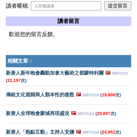
讀者暱稱:
讀者留言
歡迎您的留言反饋。
相關文章：
新唐人新年晚會轟動加拿大藝術之都蒙特利爾
🖼️
2007/1/17
(
22,197
次)
傳統文化迴歸與人類本性的復甦
🖼️
(
19,808
次)
2007/1/15
新唐人全球晚會蒙城再現盛況
🖼️
(
20,897
次)
2007/1/14
新唐人「熱點互動」主持人安娜
🖼️
(
24,952
次)
2007/1/14