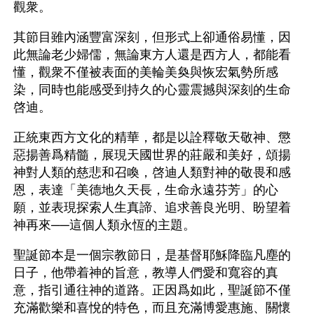
觀衆。
其節目雖內涵豐富深刻，但形式上卻通俗易懂，因
此無論老少婦儒，無論東方人還是西方人，都能看
懂，觀衆不僅被表面的美輪美奐與恢宏氣勢所感
染，同時也能感受到持久的心靈震撼與深刻的生命
啓迪。
正統東西方文化的精華，都是以詮釋敬天敬神、懲
惡揚善爲精髓，展現天國世界的莊嚴和美好，頌揚
神對人類的慈悲和召喚，啓迪人類對神的敬畏和感
恩，表達「美德地久天長，生命永遠芬芳」的心
願，並表現探索人生真諦、追求善良光明、盼望着
神再來──這個人類永恆的主題。
聖誕節本是一個宗教節日，是基督耶穌降臨凡塵的
日子，他帶着神的旨意，教導人們愛和寬容的真
意，指引通往神的道路。正因爲如此，聖誕節不僅
充滿歡樂和喜悅的特色，而且充滿博愛惠施、關懷