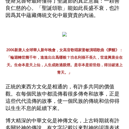
使斯克魯奇最終懂得了聖誕節的真正意義：一顆善
良仁慈的心。「聖誕頌歌」能如此長盛不衰，也許
因爲其中蘊藏傳統文化中最寶貴的內涵。
2006新唐人全球華人新年晚會，女高音歌唱家姜敏演唱歌曲《夢醒》：
「輪迴轉世幾千年，進進出出爲哪般？功名利祿不長久，世道興衰全在
天。生命本是天上仙，人生成敗過眼煙。是非本是前世怨，得法破迷上
青天。」
正統的東西方文化是相通的，有許多共同的價值
觀。在每個民族中都流傳着很多傳奇和故事，正是
這些代代流傳的故事，使一個民族的傳統和信仰得
以生生不息的延續下來。
博大精深的中華文化是神傳文化，上古時期就有許
多關於神的傳說，有文字記載以來對神的認識表述