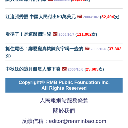
江這張秀照 中國人民付出50萬美元
🖼️
(
52,494
次)
2006/10/7
看準了！是這麼個理兒
🖼️
(
111,002
次)
2006/10/7
抓住尾巴！鄭恩寵真夠陳良宇喝一壺的
🖼️
(
37,302
2006/10/6
次)
中秋送的這月餅沒人能下嚥
🖼️
(
29,683
次)
2006/10/6
Copyright© RMB Public Foundation Inc.
All Rights Reserved
人民報網站服務條款
關於我們
反饋信箱：
editor@renminbao.com