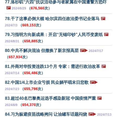
77.洛杉矶“六四”抗议活动参与者家属在中国遭警方恐吓
🖼️
（
676,560
次）
2024/6/29
78.干了这事必倒大楣 哈尔滨四任政法委书记全落马
🖼️
（
669,153
次）
2024/7/3
79.习指明方向新成果：开启“无锚印钞”人民币变废纸
🖼️
（
658,885
次）
2024/8/31
80.中共不解决混油 但撤换了新京报高层
🖼️▶️
2024/7/17
（
657,934
次）
81.外商对华投资连跌13个月 专家：需进行政治改革
🖼️
（
656,486
次）
2024/7/14
82.中国1/4上市企业亏损 民众躺平唱末日悲歌
🖼️▶️
（
655,798
次）
2024/7/23
83.超过40名巴黎奥运选手感染新冠 中国疫情严重
🖼️
（
654,370
次）
2024/8/9
84.习为躲避疫苗战略拷问 让油罐车话题闷烧
🖼️▶️
2024/7/13