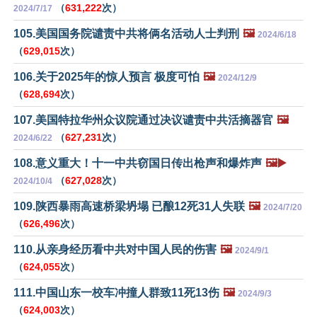
（
631,222
次）
2024/7/17
105.美国国务院谴责中共将俩名活动人士判刑
🖼️
2024/6/18
（
629,015
次）
106.关于2025年的惊人预言 极度可怕
🖼️
2024/12/9
（
628,694
次）
107.美国特拉华州众议院通过决议谴责中共活摘器官
🖼️
（
627,231
次）
2024/6/22
108.意义重大！十一中共窃国日传出枪声和爆炸声
🖼️▶️
（
627,028
次）
2024/10/4
109.陕西暴雨高速桥梁坍塌 已酿12死31人失联
🖼️
2024/7/20
（
626,496
次）
110.从亲身经历看中共对中国人民的伤害
🖼️
2024/9/1
（
624,055
次）
111.中国山东一校车冲撞人群致11死13伤
🖼️
2024/9/3
（
624,003
次）