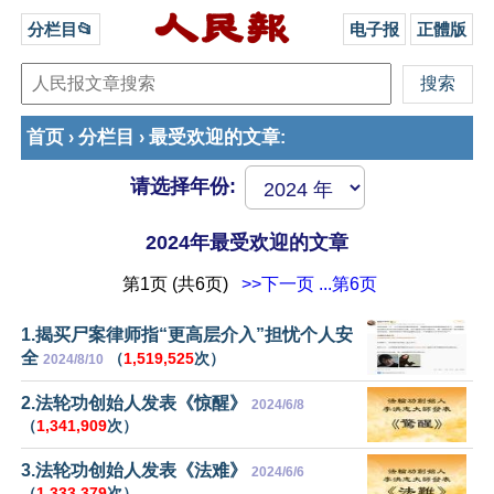
分栏目📂
电子报
正體版
首页
分栏目
最受欢迎的文章
›
›
:
请选择年份:
2024年最受欢迎的文章
第1页 (共6页)
>>下一页
...第6页
1.揭买尸案律师指“更高层介入”担忧个人安
全
（
1,519,525
次）
2024/8/10
2.法轮功创始人发表《惊醒》
2024/6/8
（
1,341,909
次）
3.法轮功创始人发表《法难》
2024/6/6
（
1,333,379
次）