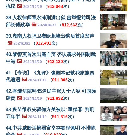
抗议
🖼️
（
913,048
次）
2024/10/29
38.人权律师覃永沛刑满出狱 曾举报前司法
部长傅政华
🖼️
（
912,633
次）
2024/10/31
39.湖南人权捍卫者欧彪峰出狱后首度发声
🖼️
（
912,491
次）
2024/10/1
40.黎智英首次出庭自辩 否认请求外国制裁
中港
🖼️
（
912,120
次）
2024/11/20
41.【专访】《九评》像剧本记载我家族四
代遭遇
🖼️
（
911,805
次）
2024/11/10
42.香港法院判45名民主派人士入狱 引国际
谴责
🖼️
（
911,632
次）
2024/11/19
43.疫苗维权先驱何方美被以“重婚罪”判刑
五年半
🖼️
（
911,616
次）
2024/11/13
44.中共威胁活摘器官幸存者程佩明 不排除
暗杀
🖼️
（
910,832
次）