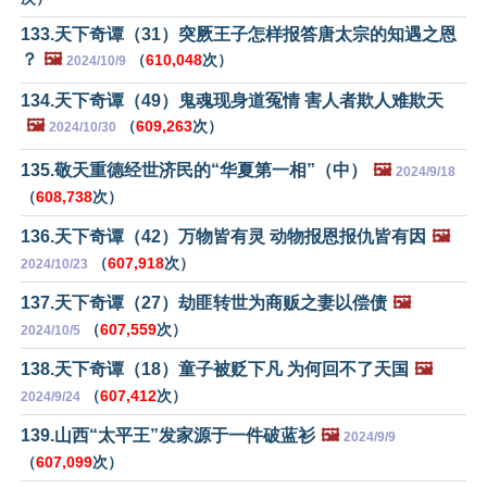
133.天下奇谭（31）突厥王子怎样报答唐太宗的知遇之恩
？
🖼️
（
610,048
次）
2024/10/9
134.天下奇谭（49）鬼魂现身道冤情 害人者欺人难欺天
🖼️
（
609,263
次）
2024/10/30
135.敬天重德经世济民的“华夏第一相”（中）
🖼️
2024/9/18
（
608,738
次）
136.天下奇谭（42）万物皆有灵 动物报恩报仇皆有因
🖼️
（
607,918
次）
2024/10/23
137.天下奇谭（27）劫匪转世为商贩之妻以偿债
🖼️
（
607,559
次）
2024/10/5
138.天下奇谭（18）童子被贬下凡 为何回不了天国
🖼️
（
607,412
次）
2024/9/24
139.山西“太平王”发家源于一件破蓝衫
🖼️
2024/9/9
（
607,099
次）