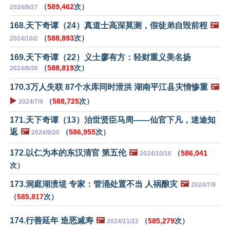
（
589,462
次）
2024/9/27
168.天下奇谭（24）真道士高深莫测，假徒弟自毁前程
🖼️
（
588,893
次）
2024/10/2
169.天下奇谭（22）义士廖有方：轻财重义美名扬
（
588,819
次）
2024/9/30
170.3万人失联 87个水库同时泄洪 湖南平江县灾情惨重
🖼️
▶️
（
588,725
次）
2024/7/9
171.天下奇谭（13）治世贤臣马周——仙官下凡，迷途知
返
🖼️
（
586,955
次）
2024/9/20
172.以仁为本的东汉清官 第五伦
🖼️
（
586,041
2024/10/16
次）
173.洞庭湖溃堤 专家：管涌处置不当 人祸酿灾
🖼️
2024/7/9
（
585,817
次）
174.行善延年 造恶减寿
🖼️
（
585,279
次）
2024/11/22