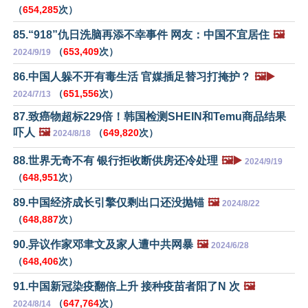
（
654,285
次）
85.“918”仇日洗脑再添不幸事件 网友：中国不宜居住
🖼️
（
653,409
次）
2024/9/19
86.中国人躲不开有毒生活 官媒插足替习打掩护？
🖼️▶️
（
651,556
次）
2024/7/13
87.致癌物超标229倍！韩国检测SHEIN和Temu商品结果
吓人
🖼️
（
649,820
次）
2024/8/18
88.世界无奇不有 银行拒收断供房还冷处理
🖼️▶️
2024/9/19
（
648,951
次）
89.中国经济成长引擎仅剩出口还没抛锚
🖼️
2024/8/22
（
648,887
次）
90.异议作家邓聿文及家人遭中共网暴
🖼️
2024/6/28
（
648,406
次）
91.中国新冠染疫翻倍上升 接种疫苗者阳了N 次
🖼️
（
647,764
次）
2024/8/14