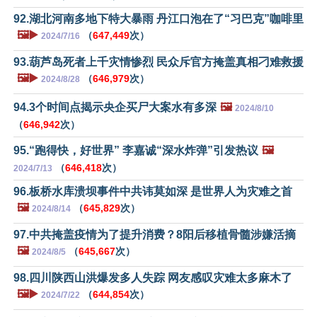
92.湖北河南多地下特大暴雨 丹江口泡在了“习巴克”咖啡里
🖼️▶️
（
647,449
次）
2024/7/16
93.葫芦岛死者上千灾情惨烈 民众斥官方掩盖真相刁难救援
🖼️▶️
（
646,979
次）
2024/8/28
94.3个时间点揭示央企买尸大案水有多深
🖼️
2024/8/10
（
646,942
次）
95.“跑得快，好世界” 李嘉诚“深水炸弹”引发热议
🖼️
（
646,418
次）
2024/7/13
96.板桥水库溃坝事件中共讳莫如深 是世界人为灾难之首
🖼️
（
645,829
次）
2024/8/14
97.中共掩盖疫情为了提升消费？8阳后移植骨髓涉嫌活摘
🖼️
（
645,667
次）
2024/8/5
98.四川陕西山洪爆发多人失踪 网友感叹灾难太多麻木了
🖼️▶️
（
644,854
次）
2024/7/22