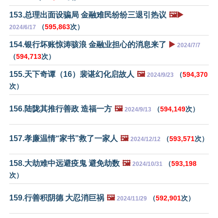
153.总理出面设骗局 金融难民纷纷三退引热议
🖼️▶️
（
595,863
次）
2024/6/17
154.银行坏账惊涛骇浪 金融业担心的消息来了
▶️
2024/7/7
（
594,713
次）
155.天下奇谭（16）裴谌幻化启故人
🖼️
（
594,370
2024/9/23
次）
156.陆陇其推行善政 造福一方
🖼️
（
594,149
次）
2024/9/13
157.孝廉温情“家书”救了一家人
🖼️
（
593,571
次）
2024/12/12
158.大劫难中远避疫鬼 避免劫数
🖼️
（
593,198
2024/10/31
次）
159.行善积阴德 大忍消巨祸
🖼️
（
592,901
次）
2024/11/29