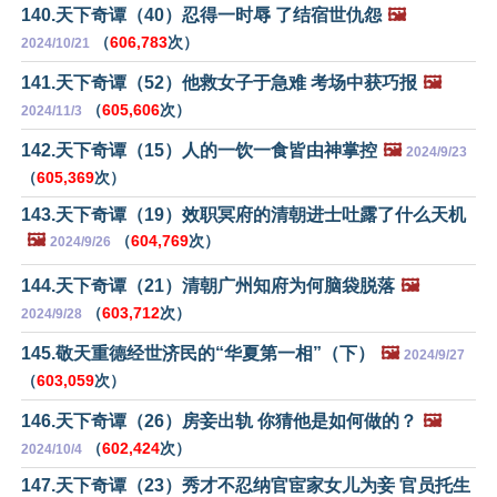
140.天下奇谭（40）忍得一时辱 了结宿世仇怨
🖼️
（
606,783
次）
2024/10/21
141.天下奇谭（52）他救女子于急难 考场中获巧报
🖼️
（
605,606
次）
2024/11/3
142.天下奇谭（15）人的一饮一食皆由神掌控
🖼️
2024/9/23
（
605,369
次）
143.天下奇谭（19）效职冥府的清朝进士吐露了什么天机
🖼️
（
604,769
次）
2024/9/26
144.天下奇谭（21）清朝广州知府为何脑袋脱落
🖼️
（
603,712
次）
2024/9/28
145.敬天重德经世济民的“华夏第一相”（下）
🖼️
2024/9/27
（
603,059
次）
146.天下奇谭（26）房妾出轨 你猜他是如何做的？
🖼️
（
602,424
次）
2024/10/4
147.天下奇谭（23）秀才不忍纳官宦家女儿为妾 官员托生