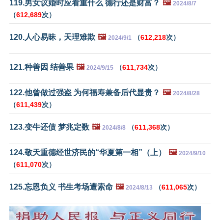
119.男女议婚时应看重什么 德行还是财富？
🖼️
2024/8/7
（
612,689
次）
120.人心易昧，天理难欺
🖼️
（
612,218
次）
2024/9/1
121.种善因 结善果
🖼️
（
611,734
次）
2024/9/15
122.他曾做过强盗 为何福寿兼备后代显贵？
🖼️
2024/8/28
（
611,439
次）
123.变牛还债 梦兆定数
🖼️
（
611,368
次）
2024/8/8
124.敬天重德经世济民的“华夏第一相”（上）
🖼️
2024/9/10
（
611,070
次）
125.忘恩负义 书生考场遭索命
🖼️
（
611,065
次）
2024/8/13