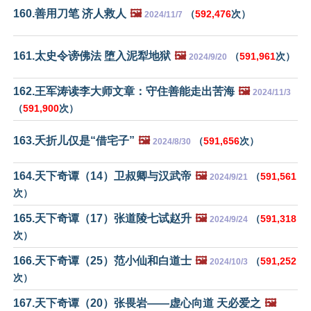
160.善用刀笔 济人救人
🖼️
（
592,476
次）
2024/11/7
161.太史令谤佛法 堕入泥犁地狱
🖼️
（
591,961
次）
2024/9/20
162.王军涛读李大师文章：守住善能走出苦海
🖼️
2024/11/3
（
591,900
次）
163.夭折儿仅是“借宅子”
🖼️
（
591,656
次）
2024/8/30
164.天下奇谭（14）卫叔卿与汉武帝
🖼️
（
591,561
2024/9/21
次）
165.天下奇谭（17）张道陵七试赵升
🖼️
（
591,318
2024/9/24
次）
166.天下奇谭（25）范小仙和白道士
🖼️
（
591,252
2024/10/3
次）
167.天下奇谭（20）张畏岩——虚心向道 天必爱之
🖼️