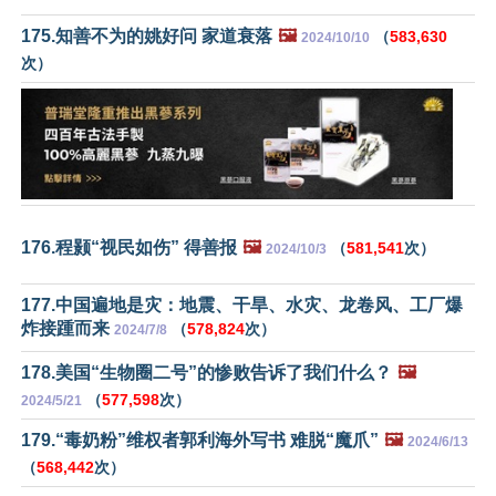
175.知善不为的姚好问 家道衰落
🖼️
（
583,630
2024/10/10
次）
176.程颢“视民如伤” 得善报
🖼️
（
581,541
次）
2024/10/3
177.中国遍地是灾：地震、干旱、水灾、龙卷风、工厂爆
炸接踵而来
（
578,824
次）
2024/7/8
178.美国“生物圈二号”的惨败告诉了我们什么？
🖼️
（
577,598
次）
2024/5/21
179.“毒奶粉”维权者郭利海外写书 难脱“魔爪”
🖼️
2024/6/13
（
568,442
次）