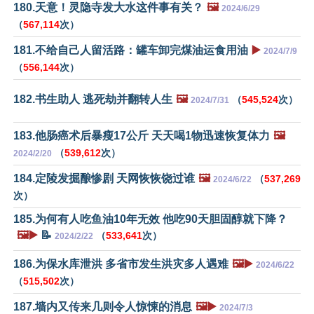
180.天意！灵隐寺发大水这件事有关？
🖼️
2024/6/29
（
567,114
次）
181.不给自己人留活路：罐车卸完煤油运食用油
▶️
2024/7/9
（
556,144
次）
182.书生助人 逃死劫并翻转人生
🖼️
（
545,524
次）
2024/7/31
183.他肠癌术后暴瘦17公斤 天天喝1物迅速恢复体力
🖼️
（
539,612
次）
2024/2/20
184.定陵发掘酿惨剧 天网恢恢饶过谁
🖼️
（
537,269
2024/6/22
次）
185.为何有人吃鱼油10年无效 他吃90天胆固醇就下降？
🖼️▶️
📝
（
533,641
次）
2024/2/22
186.为保水库泄洪 多省市发生洪灾多人遇难
🖼️▶️
2024/6/22
（
515,502
次）
187.墙内又传来几则令人惊悚的消息
🖼️▶️
2024/7/3