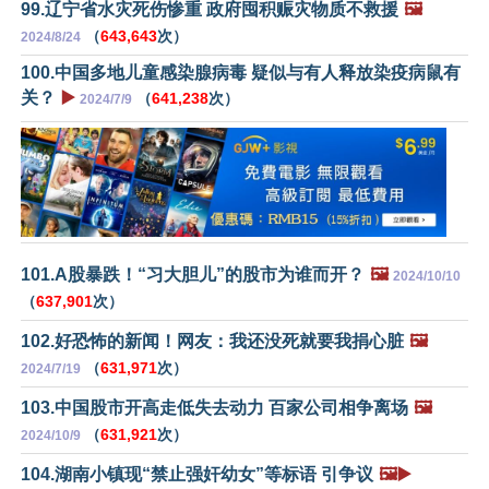
99.辽宁省水灾死伤惨重 政府囤积赈灾物质不救援
🖼️
（
643,643
次）
2024/8/24
100.中国多地儿童感染腺病毒 疑似与有人释放染疫病鼠有
关？
▶️
（
641,238
次）
2024/7/9
101.A股暴跌！“习大胆儿”的股市为谁而开？
🖼️
2024/10/10
（
637,901
次）
102.好恐怖的新闻！网友：我还没死就要我捐心脏
🖼️
（
631,971
次）
2024/7/19
103.中国股市开高走低失去动力 百家公司相争离场
🖼️
（
631,921
次）
2024/10/9
104.湖南小镇现“禁止强奸幼女”等标语 引争议
🖼️▶️