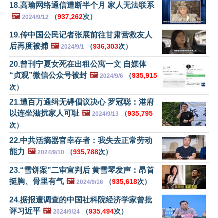
18.高瑜网络通信遭断半个月 家人无法联系
🖼️
（
937,262
次）
2024/9/12
19.传中国公民记者张展前往甘肃营救友人
后再度被捕
🖼️
（
936,303
次）
2024/9/1
20.曾刊宁夏女死在出租公寓一文 自媒体
“贞观”微信公众号被封
🖼️
（
935,915
2024/9/6
次）
21.遭百万通缉无碍倡议决心 罗冠聪：港府
以连坐滋扰家人可耻
🖼️
（
935,795
2024/9/13
次）
22.中共活摘器官幸存者：我失去正常劳动
能力
🖼️
（
935,788
次）
2024/9/10
23.“雪饼案”二审宣判后 黄雪琴发声：昂首
挺胸、骨里有气
🖼️
（
935,618
次）
2024/9/16
24.据报遭调查的中国社科院经济学家曾批
评习近平
🖼️
（
935,494
次）
2024/9/24