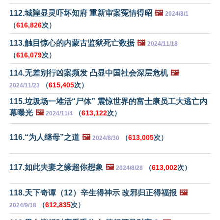
112.城隍显灵吓坏知府 重新审案冤情得昭
🖼️
2024/8/1
（
616,826
次）
113.触目惊心的内蒙古监狱死亡数据
🖼️
2024/11/18
（
616,079
次）
114.无差别行凶案频发 凸显中国社会深层危机
🖼️
（
615,405
次）
2024/11/23
115.垃圾场一堆活“尸体” 震惊世界的富士康员工大逃亡内
幕曝光
🖼️
（
613,122
次）
2024/11/4
116.“为人继母”之道
🖼️
（
613,005
次）
2024/8/30
117.如此夫妻之缘超你想象
🖼️
（
613,002
次）
2024/8/28
118.天下奇谭（12）辛生得神示 改邪归正得福报
🖼️
（
612,835
次）
2024/9/18