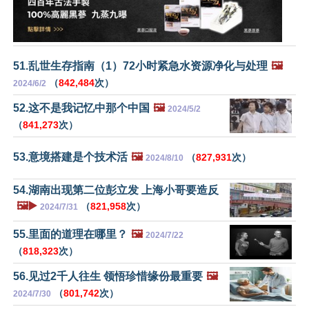
51.乱世生存指南（1）72小时紧急水资源净化与处理
🖼️
（
842,484
次）
2024/6/2
52.这不是我记忆中那个中国
🖼️
2024/5/2
（
841,273
次）
53.意境搭建是个技术活
🖼️
（
827,931
次）
2024/8/10
54.湖南出现第二位彭立发 上海小哥要造反
🖼️▶️
（
821,958
次）
2024/7/31
55.里面的道理在哪里？
🖼️
2024/7/22
（
818,323
次）
56.见过2千人往生 领悟珍惜缘份最重要
🖼️
（
801,742
次）
2024/7/30