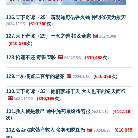
126.天下奇谭（35）清朝知府借香火钱 神明催债为救灾
（
610,700
次）
2024/10/15
127.天下奇谭（29）一念之善 福及全家
🖼️
2024/10/8
（
610,578
次）
128.拾遗不还 毒誓应验
🖼️
（
610,458
次）
2024/8/26
129.一桩搁置二百年的悬案
🖼️
（
610,396
次）
2024/9/12
130.天下奇谭（33）他们获罪于天 大夫也不能逆天而行
🖼️
（
610,196
次）
2024/10/12
131.救人就是救己 途中施药最终得善报
（
610,119
2024/8/10
次）
132.名臣倾家荡产救人 名将知恩图报
🖼️
（
610,055
2024/8/28
次）