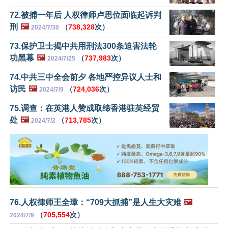
72.被捕一年后 人权律师卢思位面临起诉判
刑
🖼️
（
738,328
次）
2024/7/30
73.保护卫士揭中共用刑法300条迫害法轮
功黑幕
🖼️
（
737,983
次）
2024/7/25
74.中共三中全会前夕 各地严控异议人士和
访民
🖼️
（
724,036
次）
2024/7/9
75.调查：在英港人赞成取缔香港驻英经贸
处
🖼️
（
713,785
次）
2024/7/2
76.人权律师王全璋：“709大抓捕”是人生大灾难
🖼️
（
705,554
次）
2024/7/9