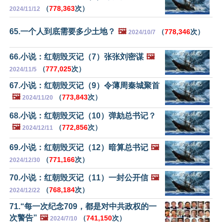
（
778,363
次）
2024/11/12
65.一个人到底需要多少土地？
🖼️
（
778,346
次）
2024/10/7
66.小说：红朝毁灭记（7）张张刘密谋
🖼️
（
777,025
次）
2024/11/5
67.小说：红朝毁灭记（9）令薄周秦城聚首
🖼️
（
773,843
次）
2024/11/20
68.小说：红朝毁灭记（10）弹劾总书记？
🖼️
（
772,856
次）
2024/12/11
69.小说：红朝毁灭记（12）暗算总书记
🖼️
（
771,166
次）
2024/12/30
70.小说：红朝毁灭记（11）一封公开信
🖼️
（
768,184
次）
2024/12/22
71.“每一次纪念709，都是对中共政权的一
次警告”
🖼️
（
741,150
次）
2024/7/10