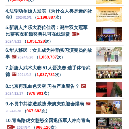
4.法轮功创始人发表《为什么人类是迷的社
会》
（
1,196,887
次）
2024/10/1
5.新唐人声乐大赛传佳话：诞生双女冠军
比赛实况和颁奖典礼可在线观赏
🖼️▶️
（
1,051,328
次）
2024/9/22
6.华人移民：女儿成为神韵实习演奏员的故
事
🖼️
（
1,039,737
次）
2024/8/20
7.新唐人武术大赛 51人晋决赛 选手体悟武
德
🖼️
（
1,037,731
次）
2024/9/2
8.北京再现血色天空 习被严重警告？
🖼️
（
978,901
次）
2024/12/17
9.不畏中共渗透威胁 朱虞夫欢迎会爆满
🖼️
（
967,693
次）
2024/8/28
10.青岛路虎女惹怒全国退伍军人冲向青岛
🖼️▶️
（
966,120
次）
2024/9/4