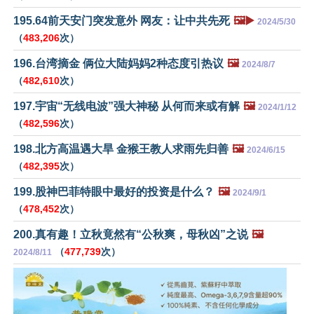
195.64前天安门突发意外 网友：让中共先死
🖼️▶️
2024/5/30
（
483,206
次）
196.台湾摘金 俩位大陆妈妈2种态度引热议
🖼️
2024/8/7
（
482,610
次）
197.宇宙“无线电波”强大神秘 从何而来或有解
🖼️
2024/1/12
（
482,596
次）
198.北方高温遇大旱 金猴王教人求雨先归善
🖼️
2024/6/15
（
482,395
次）
199.股神巴菲特眼中最好的投资是什么？
🖼️
2024/9/1
（
478,452
次）
200.真有趣！立秋竟然有“公秋爽，母秋凶”之说
🖼️
（
477,739
次）
2024/8/11