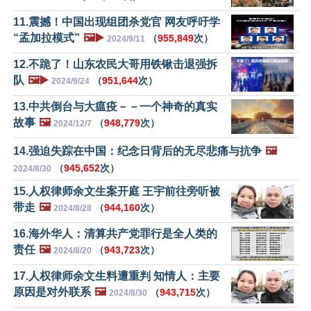
11.震撼！中国出现组团杀党官 网友呼吁学
“孟加拉模式”
🖼️▶️
（
955,849
次）
2024/9/11
12.不跪了！山东农民大哥用铁锹击退强拆
队
🖼️▶️
（
951,644
次）
2024/9/24
13.中共倒台与大瘟疫－－一个神奇的真实
故事
🖼️
（
948,779
次）
2024/12/7
14.强迫失踪在中国：纪念日背后的无尽悲痛与抗争
🖼️
（
945,652
次）
2024/8/30
15.人权律师余文生案开庭 王宇前往旁听被
带走
🖼️
（
944,160
次）
2024/8/28
16.海外华人：清算共产党罪行是全人类的
责任
🖼️
（
943,723
次）
2024/8/20
17.人权律师余文生料遭重判 知情人：主要
原因是对外联系
🖼️
（
943,715
次）
2024/8/30