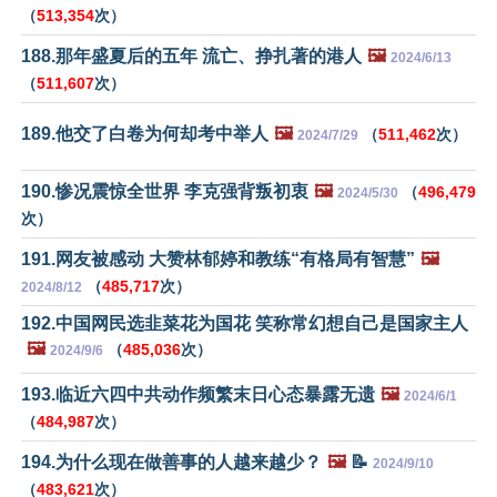
（
513,354
次）
188.那年盛夏后的五年 流亡、挣扎著的港人
🖼️
2024/6/13
（
511,607
次）
189.他交了白卷为何却考中举人
🖼️
（
511,462
次）
2024/7/29
190.惨况震惊全世界 李克强背叛初衷
🖼️
（
496,479
2024/5/30
次）
191.网友被感动 大赞林郁婷和教练“有格局有智慧”
🖼️
（
485,717
次）
2024/8/12
192.中国网民选韭菜花为国花 笑称常幻想自己是国家主人
🖼️
（
485,036
次）
2024/9/6
193.临近六四中共动作频繁末日心态暴露无遗
🖼️
2024/6/1
（
484,987
次）
194.为什么现在做善事的人越来越少？
🖼️
📝
2024/9/10
（
483,621
次）