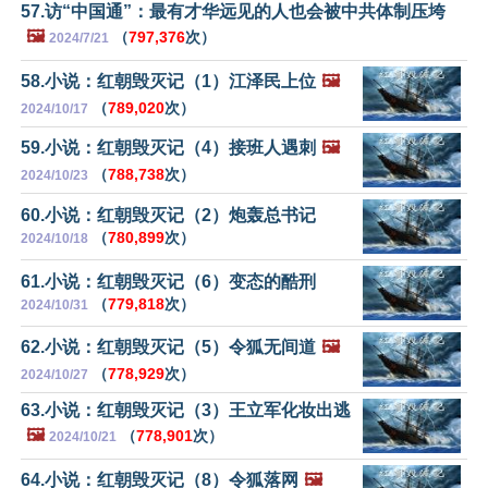
57.访“中国通”：最有才华远见的人也会被中共体制压垮
🖼️
（
797,376
次）
2024/7/21
58.小说：红朝毁灭记（1）江泽民上位
🖼️
（
789,020
次）
2024/10/17
59.小说：红朝毁灭记（4）接班人遇刺
🖼️
（
788,738
次）
2024/10/23
60.小说：红朝毁灭记（2）炮轰总书记
（
780,899
次）
2024/10/18
61.小说：红朝毁灭记（6）变态的酷刑
（
779,818
次）
2024/10/31
62.小说：红朝毁灭记（5）令狐无间道
🖼️
（
778,929
次）
2024/10/27
63.小说：红朝毁灭记（3）王立军化妆出逃
🖼️
（
778,901
次）
2024/10/21
64.小说：红朝毁灭记（8）令狐落网
🖼️