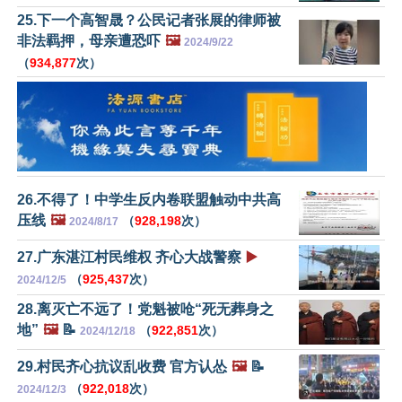
25.下一个高智晟？公民记者张展的律师被
非法羁押，母亲遭恐​​吓
🖼️
2024/9/22
（
934,877
次）
26.不得了！中学生反内卷联盟触动中共高
压线
🖼️
（
928,198
次）
2024/8/17
27.广东湛江村民维权 齐心大战警察
▶️
（
925,437
次）
2024/12/5
28.离灭亡不远了！党魁被呛“死无葬身之
地”
🖼️
📝
（
922,851
次）
2024/12/18
29.村民齐心抗议乱收费 官方认怂
🖼️
📝
（
922,018
次）
2024/12/3