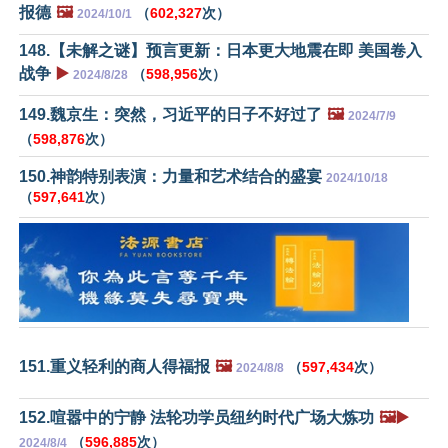
报德
🖼️
（
602,327
次）
2024/10/1
148.【未解之谜】预言更新：日本更大地震在即 美国卷入
战争
▶️
（
598,956
次）
2024/8/28
149.魏京生：突然，习近平的日子不好过了
🖼️
2024/7/9
（
598,876
次）
150.神韵特别表演：力量和艺术结合的盛宴
2024/10/18
（
597,641
次）
151.重义轻利的商人得福报
🖼️
（
597,434
次）
2024/8/8
152.喧嚣中的宁静 法轮功学员纽约时代广场大炼功
🖼️▶️
（
596,885
次）
2024/8/4