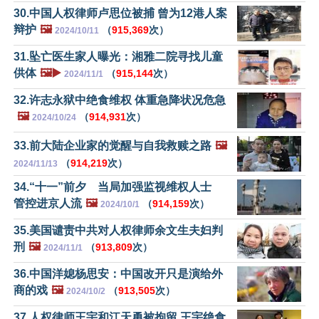
30.中国人权律师卢思位被捕 曾为12港人案
辩护
🖼️
（
915,369
次）
2024/10/11
31.坠亡医生家人曝光：湘雅二院寻找儿童
供体
🖼️▶️
（
915,144
次）
2024/11/1
32.许志永狱中绝食维权 体重急降状况危急
🖼️
（
914,931
次）
2024/10/24
33.前大陆企业家的觉醒与自我救赎之路
🖼️
（
914,219
次）
2024/11/13
34.“十一”前夕 当局加强监视维权人士
管控进京人流
🖼️
（
914,159
次）
2024/10/1
35.美国谴责中共对人权律师余文生夫妇判
刑
🖼️
（
913,809
次）
2024/11/1
36.中国洋媳杨思安：中国改开只是演给外
商的戏
🖼️
（
913,505
次）
2024/10/2
37.人权律师王宇和江天勇被拘留 王宇绝食