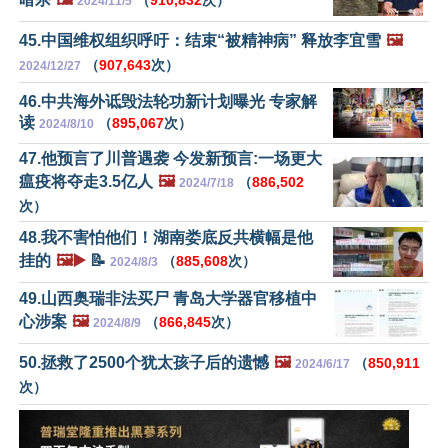
2024/11/5
45.中国维权组织呼吁：结束“被精神病” 释放李宜雪
🖼️
（
907,643
次）
2024/12/27
46.中共海外诋毁法轮功新计划曝光 专家解
读
（
895,067
次）
2024/8/10
47.他预言了川普遇袭 今发新预言:一场更大
瘟疫将夺走3.5亿人
🖼️
（
886,502
2024/7/18
次）
48.我不害怕他们！湖南娄底反共横幅是他
挂的
🖼️▶️
📝
（
885,608
次）
2024/8/3
49.山西奥瑞非法买尸 青岛大学器官移植中
心涉案
🖼️
（
866,845
次）
2024/8/9
50.拯救了2500个犹太孩子后的遗憾
🖼️
（
850,911
2024/6/17
次）