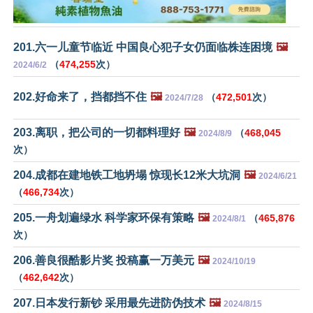
201.六一儿童节临近 中国良心犯子女仍面临株连困境
🖼️
（
474,255
次）
2024/6/2
202.好命来了，挡都挡不住
🖼️
（
472,501
次）
2024/7/28
203.离职，把公司的一切都料理好
🖼️
（
468,045
2024/8/9
次）
204.成都在建地铁工地坍塌 惊现长12米大坑洞
🖼️
2024/6/21
（
466,734
次）
205.一舟划遍绿水 科学家环保有策略
🖼️
（
465,876
2024/8/1
次）
206.善良很酷影片奖 投稿赢一万美元
🖼️
2024/10/19
（
462,642
次）
207.日本发行新钞 采用最先进防伪技术
🖼️
2024/8/15