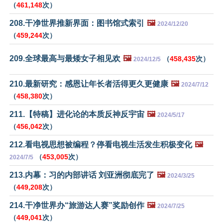
（
461,148
次）
208.干净世界推新界面：图书馆式索引
🖼️
2024/12/20
（
459,244
次）
209.全球最高与最矮女子相见欢
🖼️
（
458,435
次）
2024/12/5
210.最新研究：感恩让年长者活得更久更健康
🖼️
2024/7/12
（
458,380
次）
211.【特稿】进化论的本质反神反宇宙
🖼️
2024/5/17
（
456,042
次）
212.看电视思想被编程？停看电视生活发生积极变化
🖼️
（
453,005
次）
2024/7/5
213.内幕：习的内部讲话 刘亚洲彻底完了
🖼️
2024/3/25
（
449,208
次）
214.干净世界办“旅游达人赛”奖励创作
🖼️
2024/7/25
（
449,041
次）