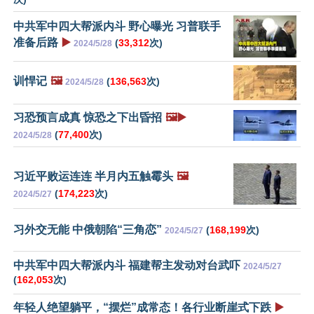
中共军中四大帮派内斗 野心曝光 习普联手
准备后路
▶️
(
33,312
次)
2024/5/28
训悍记
🖼️
(
136,563
次)
2024/5/28
习恐预言成真 惊恐之下出昏招
🖼️▶️
(
77,400
次)
2024/5/28
习近平败运连连 半月内五触霉头
🖼️
(
174,223
次)
2024/5/27
习外交无能 中俄朝陷“三角恋”
(
168,199
次)
2024/5/27
中共军中四大帮派内斗 福建帮主发动对台武吓
2024/5/27
(
162,053
次)
年轻人绝望躺平，“摆烂”成常态！各行业断崖式下跌
▶️