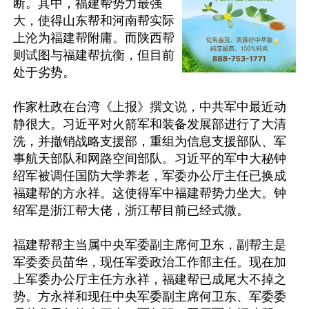
断。其中，福建帮势力最强
大，使得山东帮和河南帮实际
上沦为福建帮附庸。而陕西帮
则试图与福建帮抗衡，但目前
处于劣势。

作家杜政在台湾《上报》撰文说，中共军中最近动
静很大。习近平对火箭军和装备发展部进行了大清
洗，并撤销战略支援部，重组为信息支援部队、军
事航天部队和网路空间部队。习近平的军中大秘钟
绍军被调任国防大学养老，军委办公厅主任已换成
福建帮的方永祥。这使得军中福建帮势力坐大。钟
绍军是浙江帮大佬，浙江帮目前已经式微。

福建帮帮主当属中央军委副主席何卫东，副帮主是
军委委员苗华，现任军委政治工作部主任。现在加
上军委办公厅主任方永祥，福建帮已成尾大不掉之
势。方永祥和现任中央军委副主席何卫东、军委委