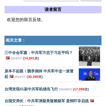
读者留言
欢迎您的留言反馈。
相关文章：
三中全会军篇：中共军方忠于习近平吗？
🖼️
(
14,841
次)
2024/7/7
原本不起眼！魏李倒掉 中共军中这一派冒
起
🖼️
(
30,390
次)
2024/7/7
台湾发现41架中共军机绕岛飞行
(
17,099
次)
2024/6/23
台国安局长：中共军演疑美疑赖疑军 是恫吓非启战
🖼️