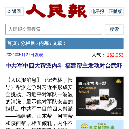
↺ 返回 
电子报
正體版
首页
分栏目
内幕
文章
›
›
›
：
2024年5月27日
发表
人气：
162,053
中共军中四大帮派内斗 福建帮主发动对台武吓
【人民报消息】（记者林丁报
导）帮派之争对习近平形成安
全挑战。习近平对军队一波波
的清洗，显示他对军队安全的
担忧。中共军中目前四大帮派
——福建帮、山东帮、河南帮
和陕西帮，相互倾轧，内斗不