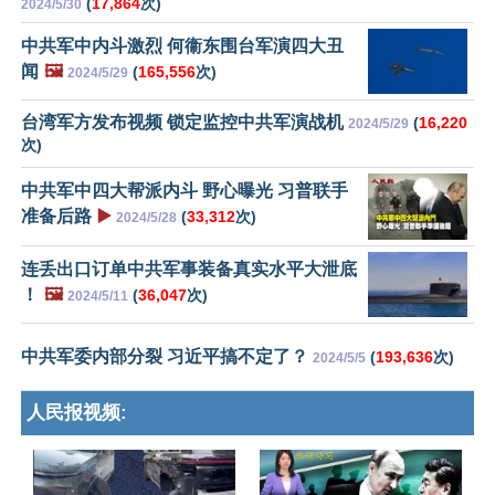
(
17,864
次)
2024/5/30
中共军中内斗激烈 何衞东围台军演四大丑
闻
🖼️
(
165,556
次)
2024/5/29
台湾军方发布视频 锁定监控中共军演战机
(
16,220
2024/5/29
次)
中共军中四大帮派内斗 野心曝光 习普联手
准备后路
▶️
(
33,312
次)
2024/5/28
连丢出口订单中共军事装备真实水平大泄底
！
🖼️
(
36,047
次)
2024/5/11
中共军委内部分裂 习近平搞不定了？
(
193,636
次)
2024/5/5
人民报视频: