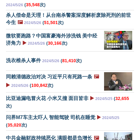
(
35,548
次)
2024/5/26
杀人偿命是天理！从台南杀警案深度解析废除死刑的前世
今生
🖼️
(
51,501
次)
2024/5/26
微软要跑路？中国富豪海外涉洗钱 美中经
济角力
▶️
(
30,166
次)
2024/5/26
洗衣椎杀人事件
(
81,410
次)
2024/5/26
同赖清德政治对决 习近平只有死路一条
🖼️
▶️
(
100,842
次)
2024/5/26
比亚迪漏电冒火花 小米又撞 面目皆非
▶️
(
32,655
2024/5/25
次)
问界M7车主太吓人 智能驾驶 司机在睡觉
▶️
2024/5/25
(
35,020
次)
中共金融财政持续恶化 满眼都是负增长
🖼️