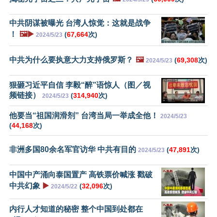
中共阴谋被曝光 台湾人惊觉：这就是战争
！
🖼️▶️
(
67,664
次)
2024/5/23
中共为什么要执意大力支持俄罗斯？
🖼️
(
69,308
次)
2024/5/23
狠砸习近平自信 李毅“醉”语惊人（图／视
频链接）
(
314,940
次)
2024/5/23
他要当“祖国润滑剂” 台湾当局一举成全他！
2024/5/23
(
44,168
次)
非洲多国80余名军官访华 中共有目的
(
47,891
次)
2024/5/23
中国中产涌向泰国置产 高铁票价喊涨 戳破
中共幻象
▶️
(
32,096
次)
2024/5/22
内行人才知道的秘密 整个中国到处都在