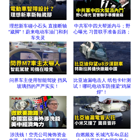
理想新车碰小石头 直接断轴
中共军中四大帮派内斗；野
“崴脚”！蔚来电动车油门和刹
心曝光 习普联手准备后路；
车失灵
问界车主使用智能驾驶 挡风
比亚迪漏电击人 纸包卡针测
玻璃挡的严严实实！
试！哪吒电动车防撞梁“鸡屎
焊”！
涉洗钱！空壳公司掩饰资金
自燃频发 长城汽车4s店起