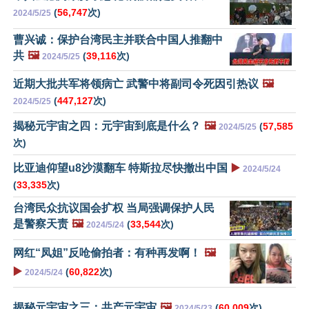
(
56,747
次)
2024/5/25
曹兴诚：保护台湾民主并联合中国人推翻中
共
🖼️
(
39,116
次)
2024/5/25
近期大批共军将领病亡 武警中将副司令死因引热议
🖼️
(
447,127
次)
2024/5/25
揭秘元宇宙之四：元宇宙到底是什么？
🖼️
(
57,585
2024/5/25
次)
比亚迪仰望u8沙漠翻车 特斯拉尽快撤出中国
▶️
2024/5/24
(
33,335
次)
台湾民众抗议国会扩权 当局强调保护人民
是警察天责
🖼️
(
33,544
次)
2024/5/24
网红“凤姐”反呛偷拍者：有种再发啊！
🖼️
▶️
(
60,822
次)
2024/5/24
揭秘元宇宙之三：共产元宇宙
🖼️
(
60,009
次)
2024/5/23