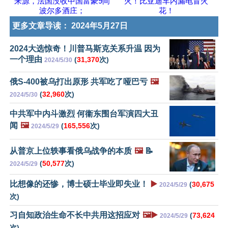
来源，法国没收中国富豪9间
火！比亚迪车内漏电冒火
波尔多酒庄；
花！
更多文章导读：
2024年5月27日
2024大选惊奇！川普马斯克关系升温 因为
一个理由
(
31,370
次)
2024/5/30
俄S-400被乌打出原形 共军吃了哑巴亏
🖼️
(
32,960
次)
2024/5/30
中共军中内斗激烈 何衞东围台军演四大丑
闻
🖼️
(
165,556
次)
2024/5/29
从普京上位轶事看俄乌战争的本质
🖼️
📝
(
50,577
次)
2024/5/29
比想像的还惨，博士硕士毕业即失业！
▶️
(
30,675
2024/5/29
次)
习自知政治生命不长中共用这招应对
🖼️▶️
(
73,624
2024/5/29
次)