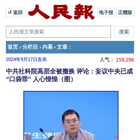
↺ 返回 
电子报
正體版
首页
分栏目
内幕
文章
›
›
›
：
2024年9月17日
发表
人气：
159,296
中共社科院高层全被撤换 评论：妄议中央已成
“口袋罪” 人心惶惶（图）