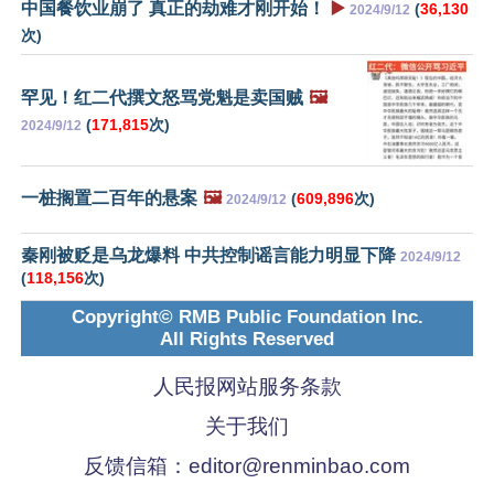
中国餐饮业崩了 真正的劫难才刚开始！
▶️
(
36,130
2024/9/12
次)
罕见！红二代撰文怒骂党魁是卖国贼
🖼️
(
171,815
次)
2024/9/12
一桩搁置二百年的悬案
🖼️
(
609,896
次)
2024/9/12
秦刚被贬是乌龙爆料 中共控制谣言能力明显下降
2024/9/12
(
118,156
次)
Copyright© RMB Public Foundation Inc.
All Rights Reserved
人民报网站服务条款
关于我们
反馈信箱：
editor@renminbao.com