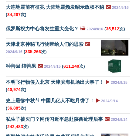
大连地震前有征兆 大陆地震频发昭示政权不稳
🖼️
2024/9/16
(
34,267
次)
俄罗斯权力中心将发生重大变化？
🖼️
(
35,512
次)
2024/9/16
天津北京神秘飞行物带给人们的思索
🖼️
(
335,266
次)
2024/9/16
种善因 结善果
🖼️
(
611,240
次)
2024/9/15
不明飞行物侵入北京 天津滨海机场出大事了！
▶️
2024/9/15
(
40,974
次)
史上最惨中秋节 中国几亿人不吃月饼了！
▶️
2024/9/14
(
36,885
次)
私生子被灭门？网传习近平急赴陕西处理后事
🖼️
2024/9/14
(
242,483
次)