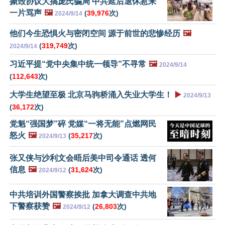
撕毁协议大搞庞氏骗局 中共延后退休惹来
一片骂声
🖼️
(
39,976
次)
2024/9/14
他们今生恐惧火与密闭空间 源于前世的悲惨经历
🖼️
(
319,749
次)
2024/9/14
习近平提“党中央集中统一领导”不寻常
🖼️
2024/9/14
(
112,643
次)
大学生绝望至极 北京马驹桥涌入失业大学生！
▶️
2024/9/13
(
36,172
次)
党魁“强国梦”碎 党媒“一将无能”点燃网民
怒火
🖼️
(
35,217
次)
2024/9/13
张又侠与沙利文会晤后美中司令通话 透何
信息
🖼️
(
31,624
次)
2024/9/12
中共培训外国警察挨批 加拿大调查中共地
下警察获赞
🖼️
(
26,803
次)
2024/9/12