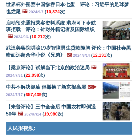
世界杯外围赛中国惨吞日本七蛋 评论：习近平的足球梦
也烂尾
🖼️
(
10,374
次)
2024/9/7
启动预先通报乘客资料系统 港府可下令航
班拒载 评论：针对外籍记者及国际组织
🖼️
(
10,212
次)
2024/9/4
武汉美容院哄骗19岁智障男生贷款隆胸 评论：中国社会黑
暗面远超余华小说《兄弟》
🖼️
(
12,131
次)
2024/8/14
【梁京评论】试解当下北京的政治迷局
🖼️
(
22,998
次)
2024/7/31
中共不解决混油 但撤换了新京报高层
🖼️▶️
(
657,439
次)
2024/7/17
【未普评论】三中全会后 中国农村即倒退
50年
🖼️
(
19,980
次)
2024/7/14
人民报视频: