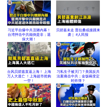
习近平自爆中共丑陋内幕！
贝碧嘉未走 普拉桑或接踵来
台湾抨击中共颠倒是非；退
袭｜ #人民报
保大潮！
台风贝碧嘉直逼上海！ 上海
习私生子被灭门？美国反共
万人大逃亡 ！上海超市抢购
法案痛击中共；金饭碗变定
一空！
时炸弹？