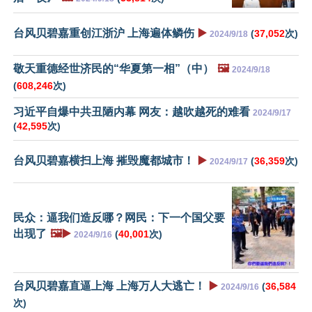
台风贝碧嘉重创江浙沪 上海遍体鳞伤
▶️
(
37,052
次)
2024/9/18
敬天重德经世济民的“华夏第一相”（中）
🖼️
2024/9/18
(
608,246
次)
习近平自爆中共丑陋内幕 网友：越吹越死的难看
2024/9/17
(
42,595
次)
台风贝碧嘉横扫上海 摧毁魔都城市！
▶️
(
36,359
次)
2024/9/17
民众：逼我们造反哪？网民：下一个国父要
出现了
🖼️▶️
(
40,001
次)
2024/9/16
台风贝碧嘉直逼上海 上海万人大逃亡！
▶️
(
36,584
2024/9/16
次)