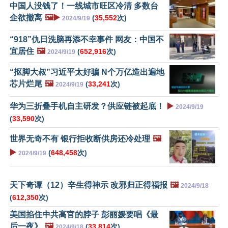
中国人没钱了！一线城市旺区冷清 多数台
企欲撤离
🖼️▶️
(
35,552
次)
2024/9/19
“918”仇日洗脑再添不幸事件 网友：中国不
宜居住
🖼️
(
652,916
次)
2024/9/19
“抠脚大叔”习近平太好骗 N个万亿造出遍地
芯片烂尾
🖼️
(
33,241
次)
2024/9/19
华为三折叠手机自主研发？供应链被起底！
▶️
2024/9/19
(
33,590
次)
世界无奇不有 银行拒收断供房还冷处理
🖼️
▶️
(
648,458
次)
2024/9/19
天下奇谭（12）辛生得神示 改邪归正得福报
🖼️
2024/9/18
(
612,350
次)
美国掐住中共高官的脖子 彭丽媛要唱《最
后一夜》
🖼️
(
33,814
次)
2024/9/18