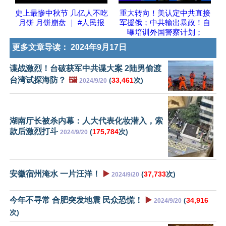
史上最惨中秋节 几亿人不吃
重大转向！美认定中共直接
月饼 月饼崩盘 ｜ #人民报
军援俄；中共输出暴政！自
曝培训外国警察计划；
更多文章导读：
2024年9月17日
谍战激烈！台破获军中共谍大案 2陆男偷渡
台湾试探海防？
🖼️
(
33,461
次)
2024/9/20
湖南厅长被杀内幕：人大代表化妆潜入，索
款后激烈打斗
(
175,784
次)
2024/9/20
安徽宿州淹水 一片汪洋！
▶️
(
37,733
次)
2024/9/20
今年不寻常 合肥突发地震 民众恐慌！
▶️
(
34,916
2024/9/20
次)