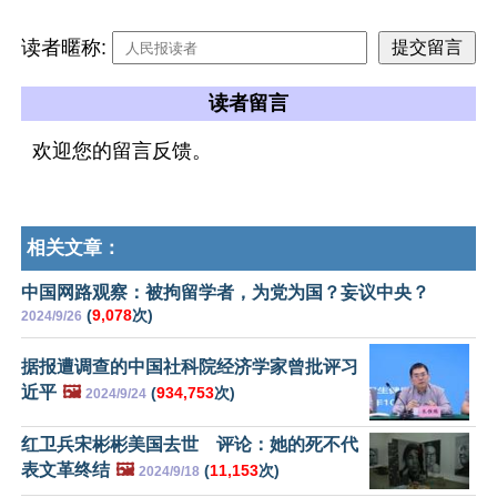
读者暱称:
读者留言
欢迎您的留言反馈。
相关文章：
中国网路观察：被拘留学者，为党为国？妄议中央？
(
9,078
次)
2024/9/26
据报遭调查的中国社科院经济学家曾批评习
近平
🖼️
(
934,753
次)
2024/9/24
红卫兵宋彬彬美国去世 评论：她的死不代
表文革终结
🖼️
(
11,153
次)
2024/9/18