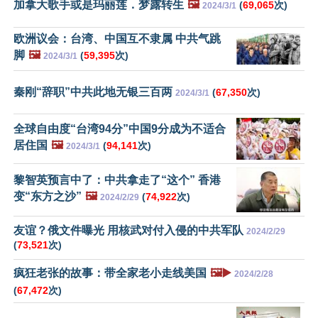
加拿大歌手或是玛丽莲．梦露转生
🖼️
(
69,065
次)
2024/3/1
欧洲议会：台湾、中国互不隶属 中共气跳
脚
🖼️
(
59,395
次)
2024/3/1
秦刚“辞职”中共此地无银三百两
(
67,350
次)
2024/3/1
全球自由度“台湾94分”中国9分成为不适合
居住国
🖼️
(
94,141
次)
2024/3/1
黎智英预言中了：中共拿走了“这个” 香港
变“东方之沙”
🖼️
(
74,922
次)
2024/2/29
友谊？俄文件曝光 用核武对付入侵的中共军队
2024/2/29
(
73,521
次)
疯狂老张的故事：带全家老小走线美国
🖼️▶️
2024/2/28
(
67,472
次)