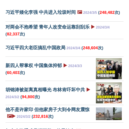
习近平矮化李强 中共进入垃圾时间
🖼️
(
248,482
次)
2024/3/5
对两会不抱希望 青年人改变命运靠刮刮乐
▶️
2024/3/4
(
82,337
次)
习近平四大老臣搞乱中国政局
(
248,604
次)
2024/3/4
新四人帮掌权 中国集体抑郁
▶️
2024/3/3
(
60,403
次)
胡锦涛被架离真相曝光 布林肯吓坏中共
▶️
(
94,800
次)
2024/3/2
他不是许家印 但他家房子大到令网友震惊
🖼️▶️
(
232,816
次)
2024/3/2