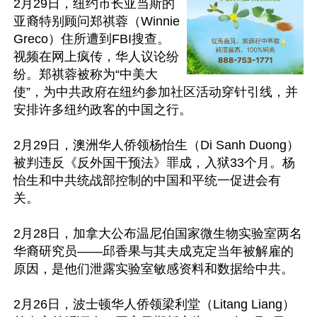
2月29日，纽约市长亚当斯的
亚裔特别顾问郑祺蓉（Winnie 
Greco）住所遭到FBI搜查。
视频在网上疯传，华人议论纷
纷。郑祺蓉被称为“中美大
使”，为中共政府在纽约参加社区活动穿针引线，并
安排许多纽约政客的中国之行。

2月29日，澳洲华人侨领杨怡生（Di Sanh Duong）
被判违反《反外国干预法》罪成，入狱33个月。杨
怡生和中共统战部控制的中国和平统一促进会有
关。

2月28日，加拿大公布温尼伯国家微生物实验室两名
华裔研究员——邱香果与其夫成克定当年被解雇的
原因，是他们泄露实验室敏感资料和数据给中共。

2月26日，波士顿华人侨领梁利堂（Litang Liang）