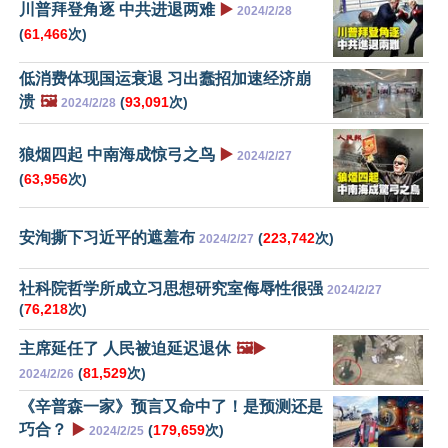
川普拜登角逐 中共进退两难
▶️
2024/2/28
(
61,466
次)
低消费体现国运衰退 习出蠢招加速经济崩
溃
🖼️
(
93,091
次)
2024/2/28
狼烟四起 中南海成惊弓之鸟
▶️
2024/2/27
(
63,956
次)
安洵撕下习近平的遮羞布
(
223,742
次)
2024/2/27
社科院哲学所成立习思想研究室侮辱性很强
2024/2/27
(
76,218
次)
主席延任了 人民被迫延迟退休
🖼️▶️
(
81,529
次)
2024/2/26
《辛普森一家》预言又命中了！是预测还是
巧合？
▶️
(
179,659
次)
2024/2/25