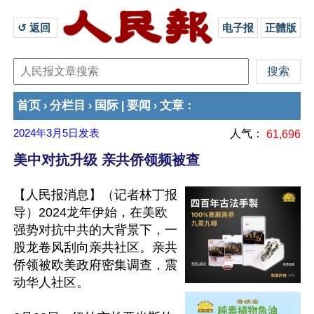
↺ 返回 
电子报
正體版
首页
分栏目
国际
要闻
文章
›
›
|
›
：
2024年3月5日
发表
人气：
61,696
美中对抗升级 亲共侨领频被查
【人民报消息】（记者林丁报
导）2024龙年伊始，在美欧
强势对抗中共的大背景下，一
股龙卷风刮向亲共社区。亲共
侨领被欧美政府密集调查，震
动华人社区。
