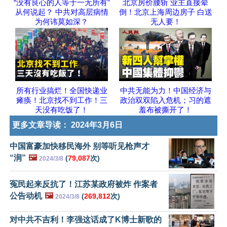
“没有良心的人等于一无所有”
北京房价腰斩 业主直接晕
从何说起？ 中共对高层病情
倒！北京上海周边房子 白送
为何讳莫如深？
无人要！
所有行业搞烂！全国快递业
中共无能为力！中国经济与
瘫痪！北京找不到工作！三
政治双双陷入危机；习的遮
天没有吃饭了！
羞布被撕开了！
更多文章导读：
2024年3月6日
中国富豪加快移民海外 别等听见枪声才
“润”
🖼️
(
79,087
次)
2024/3/8
冤民起来反抗了！江苏某政府被炸 作案者
公告动机
🖼️
(
269,812
次)
2024/3/8
对中共不吉利！李强这话成了K博士新歌的