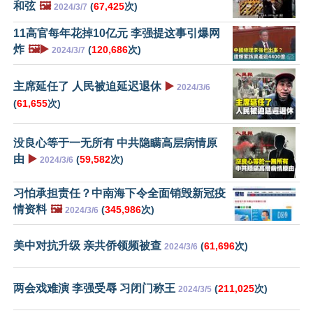
和弦
🖼️
(
67,425
次)
2024/3/7
11高官每年花掉10亿元 李强提这事引爆网
炸
🖼️▶️
(
120,686
次)
2024/3/7
主席延任了 人民被迫延迟退休
▶️
2024/3/6
(
61,655
次)
没良心等于一无所有 中共隐瞒高层病情原
由
▶️
(
59,582
次)
2024/3/6
习怕承担责任？中南海下令全面销毁新冠疫
情资料
🖼️
(
345,986
次)
2024/3/6
美中对抗升级 亲共侨领频被查
(
61,696
次)
2024/3/6
两会戏难演 李强受辱 习闭门称王
(
211,025
次)
2024/3/5