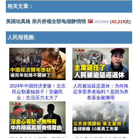
相关文章：
美国动真格 亲共侨领全部龟缩静悄悄
🖼️
(
42,219
次)
2023/6/6
人民报视频:
2024年中国经济更惨！北京
人民被迫延迟退休：为何推
民众勒紧钱袋子！安徽民
迟享受养老福利？是因为养
众：生活压力太大了
老基金被挪用