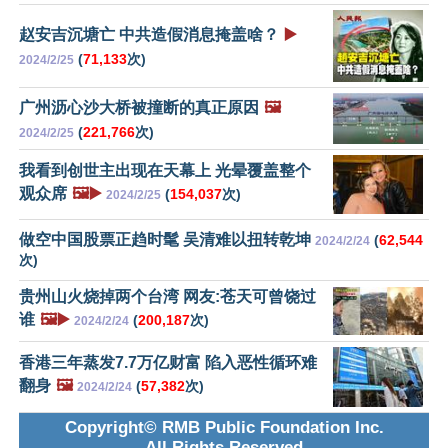
赵安吉沉塘亡 中共造假消息掩盖啥？
▶️
(
71,133
次)
2024/2/25
广州沥心沙大桥被撞断的真正原因
🖼️
(
221,766
次)
2024/2/25
我看到创世主出现在天幕上 光晕覆盖整个
观众席
🖼️▶️
(
154,037
次)
2024/2/25
做空中国股票正趋时髦 吴清难以扭转乾坤
(
62,544
2024/2/24
次)
贵州山火烧掉两个台湾 网友:苍天可曾饶过
谁
🖼️▶️
(
200,187
次)
2024/2/24
香港三年蒸发7.7万亿财富 陷入恶性循环难
翻身
🖼️
(
57,382
次)
2024/2/24
Copyright© RMB Public Foundation Inc.
All Rights Reserved