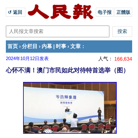
↺ 返回 
电子报
正體版
首页
分栏目
内幕
时事
文章
›
›
|
›
：
2024年10月12日
发表
人气：
166,634
心怀不满！澳门市民如此对待特首选举（图）