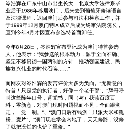
岑浩辉在广东中山市出生长大，北京大学法律系毕
业后于1986年移居澳门，后来去到葡萄牙修读语言
及法律课程，返回澳门后参与司法和检察工作，并
于1999年12月澳门特区成立后成为终审法院院长，
直到今年8月才因宣布参选特首而卸任。

今年8月28日，岑浩辉宣布登记成为澳门特首参选
人，他表示：“我参选的根本动力，源于全面准确、
坚定不移贯彻一国两制的方针，推动强国建设、民
族复兴伟业的时代召唤……”

而网友对岑浩辉的发言评价大多为负面。“无新意的
特首！只是党的执行者，好像一个老干部”、“辉哥呼
叫这些陈年口号，背党书，同（与）我读百度百
科，零新意，对澳门现时问题视而不见，全面跟党
走，一党一制。”、“澳门日后冇钱派！只派大米和麭
粉、麦片”、“澳门现在学会内地了，天天修路，没修
了就把没烂的也铲了重修。”
