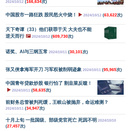
(
166,634
次)
2024/10/12
中国股市一路狂跌 股民怒火中烧！
▶️
(
63,622
次)
2024/10/12
天下奇谭（33）他们获罪于天 大夫也不能
逆天而行
🖼️
(
609,730
次)
2024/10/12
诺奖、AI与三纲五常
(
30,101
次)
2024/10/11
张又侠拿海军开刀 习军权被削弱迹象
(
95,965
次)
2024/10/11
中国青年贷款炒股 银行怕了 割韭菜反噬！
▶️
(
58,635
次)
2024/10/11
前财务总管被判死缓，王岐山被抛弃，命运难测？
(
34,947
次)
2024/10/11
十月上旬 一批国级、部级党官死亡 死因不明
2024/10/10
(
27,457
次)