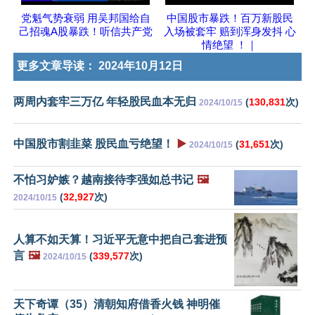
党魁气势衰弱 用吴邦国给自
中国股市暴跌！百万新股民
己招魂A股暴跌！听信共产党
入场被套牢 赔到浑身发抖 心
情绝望 ！｜
更多文章导读：
2024年10月12日
两周内套牢三万亿 年轻股民血本无归
(
130,831
次)
2024/10/15
中国股市割韭菜 股民血亏绝望！
▶️
(
31,651
次)
2024/10/15
不怕习妒嫉？越南接待李强如总书记
🖼️
(
32,927
次)
2024/10/15
人算不如天算！习近平无意中把自己套进预
言
🖼️
(
339,577
次)
2024/10/15
天下奇谭（35）清朝知府借香火钱 神明催