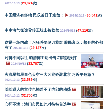
(
29,924
次)
2024/10/13
中国经济有多糟 民叹苦日子难熬！
▶️
(
60,541
次)
2024/10/13
中南海气氛诡异传王岐山被软禁
(
47,116
次)
2024/10/13
这是一场内战！习狂呼要刺刀将红 股民哀叹：想死的心都
有了
(
29,127
次)
2024/10/13
时势不同以往 赖清德主动出击 习狼狈挨打
🖼️
(
33,787
次)
2024/10/13
火流星彗星血色天空三大凶兆齐聚北京 习近平危急？
(
33,589
次)
2024/10/13
咄咄逼人的宣传也掩盖不了内部的动荡
🖼️
(
32,750
次)
2024/10/12
心怀不满！澳门市民如此对待特首选举
🖼️