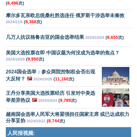
(
8,496
次)
摩尔多瓦亲欧总统桑杜胜选连任 俄罗斯干涉选举未奏效
(
8,368
次)
2024/11/5
几万人抗议格鲁吉亚的国会选举结果
(
8,655
次)
2024/10/29
美国大选投票在即 中国议题为何没成为选举的焦点？
(
9,950
次)
2024/10/29
2024国会选举：参众两院控制权会否出现
大反转？
🖼️
(
11,160
次)
2024/10/26
王丹分享美国大选投票经历 引发对中美选
举差异热议
🖼️
(
9,789
次)
2024/10/24
越南国会选举人民军大将梁强担任国家主席 或已达成权力
分享妥协
(
8,744
次)
2024/10/22
人民报视频: