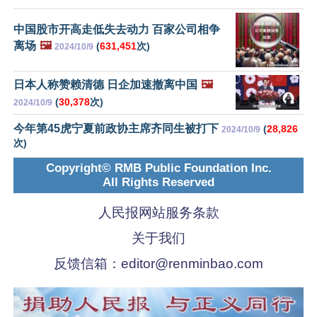
中国股市开高走低失去动力 百家公司相争
离场
🖼️
(
631,451
次)
2024/10/9
日本人称赞赖清德 日企加速撤离中国
🖼️
(
30,378
次)
2024/10/9
今年第45虎宁夏前政协主席齐同生被打下
(
28,826
2024/10/9
次)
Copyright© RMB Public Foundation Inc.
All Rights Reserved
人民报网站服务条款
关于我们
反馈信箱：
editor@renminbao.com