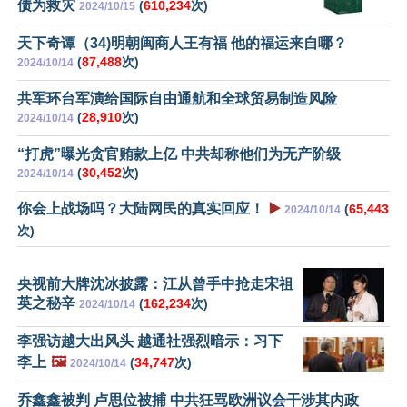
债为救灾
(
610,234
次)
2024/10/15
天下奇谭（34)明朝闽商人王有福 他的福运来自哪？
(
87,488
次)
2024/10/14
共军环台军演给国际自由通航和全球贸易制造风险
(
28,910
次)
2024/10/14
“打虎”曝光贪官贿款上亿 中共却称他们为无产阶级
(
30,452
次)
2024/10/14
你会上战场吗？大陆网民的真实回应！
▶️
(
65,443
2024/10/14
次)
央视前大牌沈冰披露：江从曾手中抢走宋祖
英之秘辛
(
162,234
次)
2024/10/14
李强访越大出风头 越通社强烈暗示：习下
李上
🖼️
(
34,747
次)
2024/10/14
乔鑫鑫被判 卢思位被捕 中共狂骂欧洲议会干涉其内政