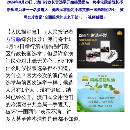
2024年8月28日，澳门行政长官选举开始接受提名，终审法院前院长岑
浩辉成为唯一一名参选人。他表示将坚定不移贯彻一国两制的方针，被
网友斥责是“全面跟党的走老干部”。（视频截图）
【人民报消息】（人民报记者
方逍临
综合报导）澳门将于1
0月13日举行第6届特别行政
区行政长官选举，但是许多澳
门民众对此毫无关心，他们连
什么时候投票选举都不知道。
为什么？因为今次的澳门特首
选举与前四次选举一样，候选
人只有1个人，没有谜底，结
果已经公开。澳门民众用他们
的冷漠对中共当局一手遮天、
破坏“一国两制”表示不满，许
多人甚至连岑浩辉是谁都不知道。
