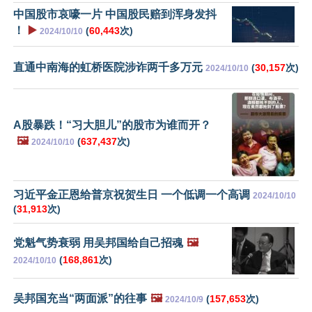
中国股市哀嚎一片 中国股民赔到浑身发抖
！
▶️
(
60,443
次)
2024/10/10
直通中南海的虹桥医院涉诈两千多万元
(
30,157
次)
2024/10/10
A股暴跌！“习大胆儿”的股市为谁而开？
🖼️
(
637,437
次)
2024/10/10
习近平金正恩给普京祝贺生日 一个低调一个高调
2024/10/10
(
31,913
次)
党魁气势衰弱 用吴邦国给自己招魂
🖼️
(
168,861
次)
2024/10/10
吴邦国充当“两面派”的往事
🖼️
(
157,653
次)
2024/10/9