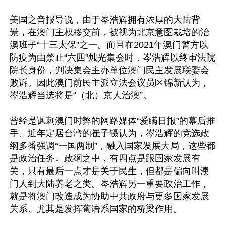
美国之音报导说，由于岑浩辉拥有浓厚的大陆背
景，在澳门主权移交前，被视为北京意图栽培的治
澳班子“十三太保”之一。而且在2021年澳门警方以
防疫为由禁止“六四”烛光集会时，岑浩辉以终审法院
院长身份，判决集会主办单位澳门民主发展联委会
败诉。因此澳门前民主派立法会议员区锦新认为，
岑浩辉当选将是“（北）京人治澳”。

曾经是讽刺澳门时弊的网路媒体“爱瞒日报”的幕后推
手、近年定居台湾的崔子镊认为，岑浩辉的竞选政
纲多番强调“一国两制”，融入国家发展大局，这些都
是政治任务。政纲之中，有四点是跟国家发展有
关，只有最后一点才是关于民生，但都是偏向叫澳
门人到大陆养老之类。岑浩辉另一重要政治工作，
就是将澳门改造成为协助中共政府与更多国家发展
关系、尤其是发挥葡语系国家的桥梁作用。
