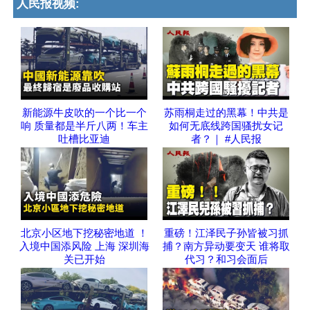
人民报视频:
新能源牛皮吹的一个比一个
苏雨桐走过的黑幕！中共是
响 质量都是半斤八两！车主
如何无底线跨国骚扰女记
吐槽比亚迪
者？｜ #人民报
北京小区地下挖秘密地道 ！
重磅！江泽民子孙皆被习抓
入境中国添风险 上海 深圳海
捕？南方异动要变天 谁将取
关已开始
代习？和习会面后