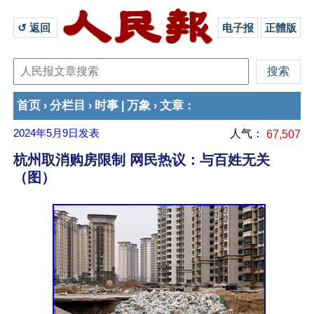
↺ 返回 
电子报
正體版
首页
分栏目
时事
万象
文章
›
›
|
›
：
2024年5月9日
发表
人气：
67,507
杭州取消购房限制 网民热议：与百姓无关
（图）