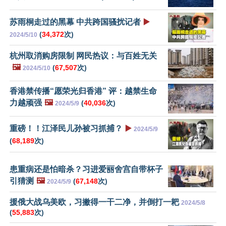
苏雨桐走过的黑幕 中共跨国骚扰记者
▶️
(
34,372
次)
2024/5/10
杭州取消购房限制 网民热议：与百姓无关
🖼️
(
67,507
次)
2024/5/10
香港禁传播“愿荣光归香港” 评：越禁生命
力越顽强
🖼️
(
40,036
次)
2024/5/9
重磅！！江泽民儿孙被习抓捕？
▶️
2024/5/9
(
68,189
次)
患重病还是怕暗杀？习进爱丽舍宫自带杯子
引猜测
🖼️
(
67,148
次)
2024/5/9
援俄大战乌美欧，习撇得一干二净，并倒打一耙
2024/5/8
(
55,883
次)