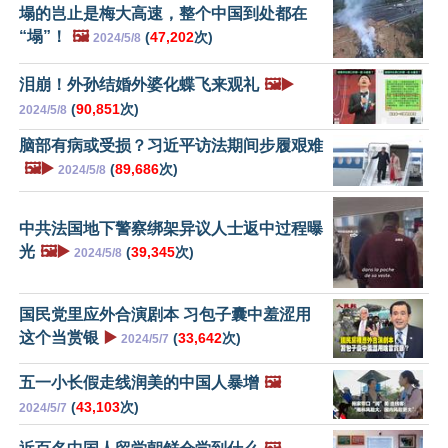
塌的岂止是梅大高速，整个中国到处都在
“塌”！
🖼️
(
47,202
次)
2024/5/8
泪崩！外孙结婚外婆化蝶飞来观礼
🖼️▶️
(
90,851
次)
2024/5/8
脑部有病或受损？习近平访法期间步履艰难
🖼️▶️
(
89,686
次)
2024/5/8
中共法国地下警察绑架异议人士返中过程曝
光
🖼️▶️
(
39,345
次)
2024/5/8
国民党里应外合演剧本 习包子囊中羞涩用
这个当赏银
▶️
(
33,642
次)
2024/5/7
五一小长假走线润美的中国人暴增
🖼️
(
43,103
次)
2024/5/7