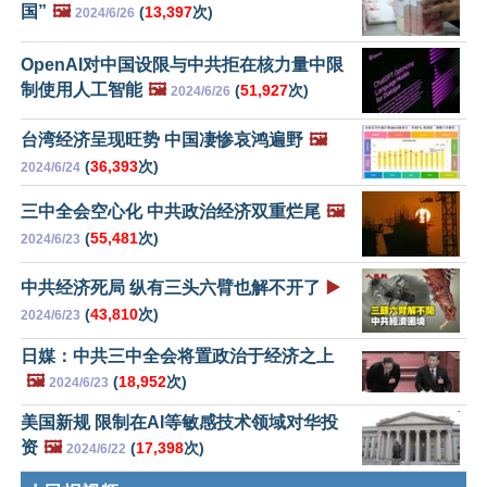
国”
🖼️
(
13,397
次)
2024/6/26
OpenAI对中国设限与中共拒在核力量中限
制使用人工智能
🖼️
(
51,927
次)
2024/6/26
台湾经济呈现旺势 中国凄惨哀鸿遍野
🖼️
(
36,393
次)
2024/6/24
三中全会空心化 中共政治经济双重烂尾
🖼️
(
55,481
次)
2024/6/23
中共经济死局 纵有三头六臂也解不开了
▶️
(
43,810
次)
2024/6/23
日媒：中共三中全会将置政治于经济之上
🖼️
(
18,952
次)
2024/6/23
美国新规 限制在AI等敏感技术领域对华投
资
🖼️
(
17,398
次)
2024/6/22