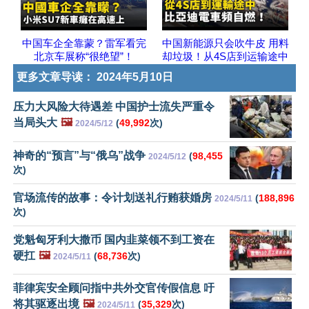
中国车企全靠蒙？雷军看完
中国新能源只会吹牛皮 用料
北京车展称“很绝望”！
却垃圾！从4S店到运输途中
更多文章导读：
2024年5月10日
压力大风险大待遇差 中国护士流失严重令
当局头大
🖼️
(
49,992
次)
2024/5/12
神奇的“预言”与“俄乌”战争
(
98,455
2024/5/12
次)
官场流传的故事：令计划送礼行贿获婚房
(
188,896
2024/5/11
次)
党魁匈牙利大撒币 国内韭菜领不到工资在
硬扛
🖼️
(
68,736
次)
2024/5/11
菲律宾安全顾问指中共外交官传假信息 吁
将其驱逐出境
🖼️
(
35,329
次)
2024/5/11