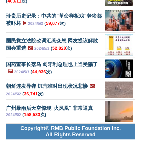
(
40,611
次)
珍贵历史记录：中共的“革命样板戏”老猪都
被吓坏
▶️
(
59,077
次)
2024/5/3
国民党立法院改词汇惹众怒 网友提议解散
国会重选
🖼️
(
52,829
次)
2024/5/3
国药董事长落马 匈牙利总理也上当受骗了
🖼️
(
44,936
次)
2024/5/3
朝鲜连发导弹 饥荒准时出现状况悲惨
🖼️
(
36,741
次)
2024/5/2
广州暴雨后天空惊现“火凤凰” 非常逼真
(
158,533
次)
2024/5/2
Copyright© RMB Public Foundation Inc.
All Rights Reserved