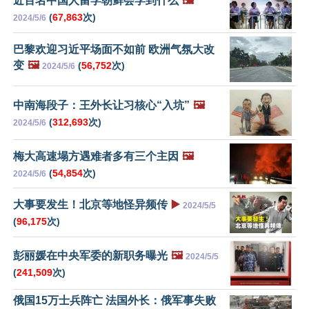
近百名中国人留学朝鲜会学到什么
🖼️
(
67,863
次)
2024/5/6
巴黎欢迎习近平场面不如前 欧洲气氛大改
变
🖼️
(
56,752
次)
2024/5/6
中南海段子：王外长让习核心“入坑”
🖼️
(
312,693
次)
2024/5/6
梅大高速塌方遇难者多有三个主因
🖼️
(
54,854
次)
2024/5/6
大事要发生！北京等地怪异频传
▶️
2024/5/5
(
96,175
次)
彭丽媛在中央军委的新职务曝光
🖼️
2024/5/5
(
241,509
次)
俄国15万士兵阵亡 法国外长：俄军事失败