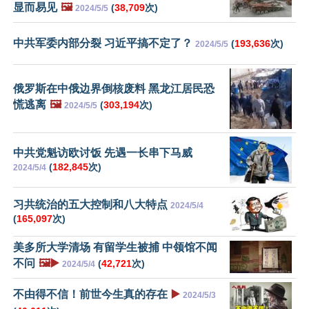
显而易见
🖼️
(
38,709
次)
2024/5/5
中共军委内部分裂 习近平搞不定了？
(
193,636
次)
2024/5/5
俄罗斯在中俄边界倒核废料 黑龙江居民恐
慌逃离
🖼️
(
303,194
次)
2024/5/5
中共党魁访欧讨饭 先遇一长串下马威
(
182,845
次)
2024/5/4
习共统治的五大控制和八大特点
2024/5/4
(
165,097
次)
美多所大学清场 有留学生被捕 中领馆不闻
不问
🖼️▶️
(
42,721
次)
2024/5/4
不由得不信！前世今生真的存在
▶️
2024/5/3