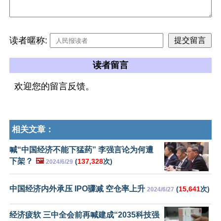
读者暱称:
读者留言
欢迎您的留言反馈。
相关文章：
喊“中国经济不能下猛药” 李强言论为何遭
下架？
🖼️
(
137,328
次)
2024/6/29
中国经济内外承压 IPO骤减 空仓率上升
(
15,641
次)
2024/6/27
经济疲软 三中全会前再喊建成“2035科技强