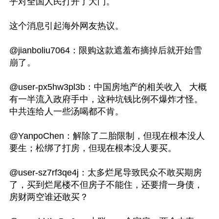
乎对全国人民打开了大门。

这个消息引起海外网友热议。

@jianboliu7064：限购这款遮羞布摘掉后就开始雪
崩了。

@user-px5hw3pl3b：中国房地产的相关收入   大概
有一半流入政府手中，这种坑钱比例不爆炸才怪。
中共连给人一些汤喝都不肯。

@YanpoChen：解除了二胎限制，但现在根本没人
要生；松绑了打房，但现在根本没人要买。

@user-sz7rf3qe4j：太多烂尾导致民众不敢买期房
了，买到烂尾楼不但房子不能住，还要揹一身债，
房财两空谁还敢买？
