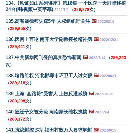
134.【铁证如山系列讲座】第16集 一个医院一天肝肾移植
24台(图/视频中英字幕)
（
289,878
次）
2022/1/4
135.高智晟律师失踪5年 人权组织吁关注
🖼️
2022/8/14
（
289,655
次）
136.因网上言论 南开大学副教授被精神病
🖼️
2022/12/21
（
289,421
次）
137.中共新华网刊登的真实恐怖新闻
🖼️
（
289,223
2022/7/14
次）
138.堵路维权 河北邯郸市环卫工人讨欠薪
🖼️
2022/8/23
（
289,218
次）
139.上海"套路贷"受害人 上告反遭威胁
🖼️
2022/10/28
（
289,208
次）
140.随迁子女被分流 河南家长维权挨揍
🖼️
2022/9/4
（
289,172
次）
141.抗议封控 深圳福田村数万人要求解封
🖼️
2022/9/15