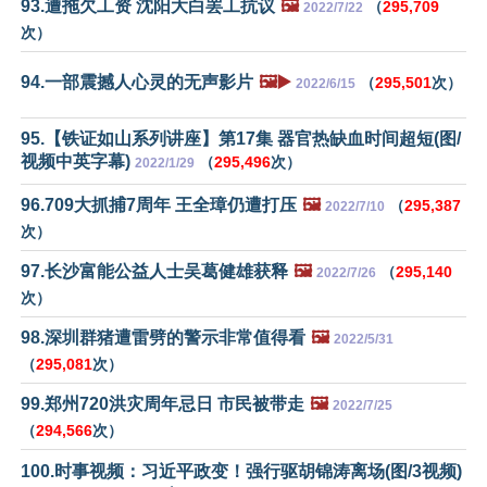
93.遭拖欠工资 沈阳大白罢工抗议
🖼️
（
295,709
2022/7/22
次）
94.一部震撼人心灵的无声影片
🖼️▶️
（
295,501
次）
2022/6/15
95.【铁证如山系列讲座】第17集 器官热缺血时间超短(图/
视频中英字幕)
（
295,496
次）
2022/1/29
96.709大抓捕7周年 王全璋仍遭打压
🖼️
（
295,387
2022/7/10
次）
97.长沙富能公益人士吴葛健雄获释
🖼️
（
295,140
2022/7/26
次）
98.深圳群猪遭雷劈的警示非常值得看
🖼️
2022/5/31
（
295,081
次）
99.郑州720洪灾周年忌日 市民被带走
🖼️
2022/7/25
（
294,566
次）
100.时事视频：习近平政变！强行驱胡锦涛离场(图/3视频)