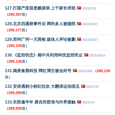
127.打国产疫苗患糖尿病 上千家长求助
🖼️
2022/7/12
（
290,307
次）
128.北京四通桥事件后 网民多人被骚扰
🖼️
2022/10/27
（
290,177
次）
129.郑州广州一天两检 媒体人评论被删
🖼️
2022/10/17
（
290,155
次）
130.《监控状态》揭中共利用科技监控民众
🖼️
2022/10/22
（
290,136
次）
131.揭美食黑科技 网红博主被迫封号
🖼️
（
290,129
2022/10/8
次）
132.安倍遇刺小粉红狂欢 大翻译运动现丑
🖼️
2022/7/9
（
290,090
次）
133.失联逾半年 唐吉田获准与外界接触
🖼️
2022/7/4
（
289,926
次）