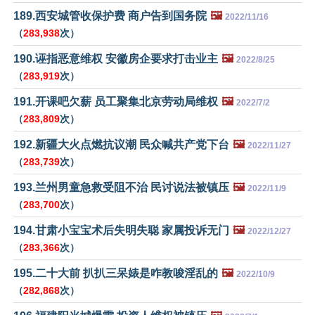
189.西安城管收保护费 商户告到国务院
🖼️
2022/11/16
（
283,938
次）
190.诬指恶意维权 安徽房企要求打击业主
🖼️
2022/8/25
（
283,919
次）
191.开课吧欠薪 员工聚集北京劳动局维权
🖼️
2022/7/2
（
283,809
次）
192.新疆大火点燃抗议潮 民众喊共产党下台
🖼️
2022/11/27
（
283,739
次）
193.兰州男童急救受阻不治 民讨说法被镇压
🖼️
2022/11/9
（
283,700
次）
194.甘肃小宝宝术后失明失聪 家属投诉无门
🖼️
2022/12/27
（
283,366
次）
195.二十大前 扒扒三呆婊是咋教唆淫乱的
🖼️
2022/10/9
（
282,868
次）