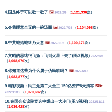
4.国足终于可以歇一歇了
🖼️
（
1,121,336
次）
2022/2/9
5.令我睡意全无的一碗汤面
🖼️
（
1,104,098
次）
2022/7/25
6.中共蛇始蛇终乃天意
🖼️
（
1,100,171
次）
2022/11/2
7.文昭的思绪很飞扬：飞到火星上去了(图/2视频)
2022/6/9
（
1,098,676
次）
8.你知道这些为什么属于伪民歌吗？
🖼️
2022/6/12
（
1,083,877
次）
9.精彩视频：民主党第二大金主 150亿资产6天清零
🖼️▶️
（
1,070,682
次）
2022/11/15
10.在国会众议院竞选中爆出一大冷门(图/3视频)
2022/11/11
（
1,036,428
次）