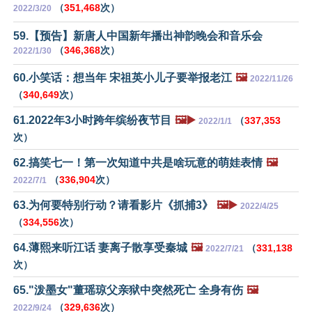
（
351,468
次）
2022/3/20
59.【预告】新唐人中国新年播出神韵晚会和音乐会
（
346,368
次）
2022/1/30
60.小笑话：想当年 宋祖英小儿子要举报老江
🖼️
2022/11/26
（
340,649
次）
61.2022年3小时跨年缤纷夜节目
🖼️▶️
（
337,353
2022/1/1
次）
62.搞笑七一！第一次知道中共是啥玩意的萌娃表情
🖼️
（
336,904
次）
2022/7/1
63.为何要特别行动？请看影片《抓捕3》
🖼️▶️
2022/4/25
（
334,556
次）
64.薄熙来听江话 妻离子散享受秦城
🖼️
（
331,138
2022/7/21
次）
65."泼墨女"董瑶琼父亲狱中突然死亡 全身有伤
🖼️
（
329,636
次）
2022/9/24