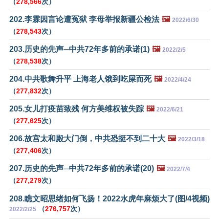
（
278,566
次）
202.李霖因言论遭冤狱 李母举报新疆公检法
🖼️
2022/6/30
（
278,543
次）
203.历史的先声─中共72年多前的承诺(1)
🖼️
2022/2/5
（
278,538
次）
204.中共歌舞升平 上海老人饿到吃屎而死
🖼️
2022/4/24
（
277,832
次）
205.女儿打疫苗致残 何方美维权被失踪
🖼️
2022/6/21
（
277,625
次）
206.故宫太和殿大门倒，中共恐挺不到二十大
🖼️
2022/3/18
（
277,406
次）
207.历史的先声─中共72年多前的承诺(20)
🖼️
2022/7/4
（
277,279
次）
208.瞧文昭思绪如何飞扬！2022水虎年麻烦大了(图/4视频)
（
276,757
次）
2022/2/25