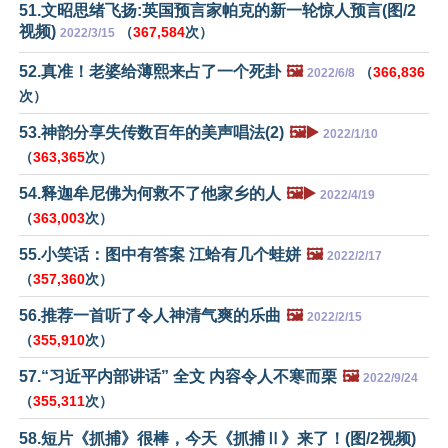
51.文昭思绪飞扬:英国预言家帕克的新一轮惊人预言(图/2
视频)
（
367,584
次）
2022/3/15
52.真准！老婆给薄熙来占了一个死卦
🖼️
（
366,836
2022/6/8
次）
53.神韵分享失传数百年的美声唱法(2)
🖼️▶️
2022/1/10
（
363,365
次）
54.释迦牟尼佛为何救不了他家乡的人
🖼️▶️
2022/4/19
（
363,003
次）
55.小笑话：图中有答案 江蛤有几个蛙姘
🖼️
2022/2/17
（
357,360
次）
56.推荐一首听了令人神清气爽的乐曲
🖼️
2022/2/15
（
355,910
次）
57.“习近平内部讲话” 全文 内容令人不寒而栗
🖼️
2022/9/24
（
355,311
次）
58.短片《抓捕》很棒，今天《抓捕Ⅱ》来了！(图/2视频)