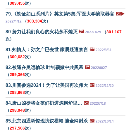
（
303,455
次）
79.《铁证如山系列片》英文第5集:军医大学摘取器官
🖼️▶️
（
303,304
次）
2022/4/12
80.努力让我们良心的火花永不熄灭
🖼️
（
301,167
2022/3/29
次）
81.知情人：孙文广已去世 家属疑遭禁言
🖼️
2022/8/31
（
300,682
次）
82.被逼在奥运输球 叶钊颖掀中共黑幕
🖼️
2022/8/27
（
299,366
次）
83.川普参选2024！为了让美国再次伟大
🖼️
2022/11/20
（
298,868
次）
84.唐山凶徒将女孩们扔进炼钢炉里…
🖼️
2022/7/18
（
298,048
次）
85.北京四通桥惊现抗议横幅 遭全网封杀
🖼️
2022/10/14
（
297,506
次）