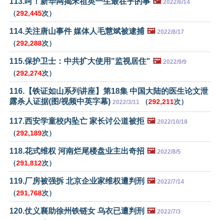
113.呵！新华网揭宋祖英一生最在乎的事
🖼️
2022/6/14
（
292,445
次）
114.关注唐山事件 媒体人毛慧斌被逮捕
🖼️
2022/8/17
（
292,288
次）
115.保护卫士：中共扩大使用"监视居住"
🖼️
2022/9/9
（
292,274
次）
116.【铁证如山系列讲座】第18集 中国大陆的医生论文泄
露杀人证据(图/视频中英字幕)
（
292,211
次）
2022/3/11
117.西安学童校内坠亡 家长讨公道被拒
🖼️
2022/10/18
（
292,189
次）
118.花式维权 河南烂尾楼盘业主出奇招
🖼️
2022/8/5
（
291,812
次）
119.厂房被强拆 北京企业家维权遭判刑
🖼️
2022/7/14
（
291,768
次）
120.仗义襄助徐州铁链女 乌衣已遭判刑
🖼️
2022/7/3