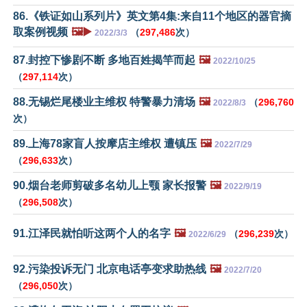
86.《铁证如山系列片》英文第4集:来自11个地区的器官摘
取案例视频
🖼️▶️
（
297,486
次）
2022/3/3
87.封控下惨剧不断 多地百姓揭竿而起
🖼️
2022/10/25
（
297,114
次）
88.无锡烂尾楼业主维权 特警暴力清场
🖼️
（
296,760
2022/8/3
次）
89.上海78家盲人按摩店主维权 遭镇压
🖼️
2022/7/29
（
296,633
次）
90.烟台老师剪破多名幼儿上颚 家长报警
🖼️
2022/9/19
（
296,508
次）
91.江泽民就怕听这两个人的名字
🖼️
（
296,239
次）
2022/6/29
92.污染投诉无门 北京电话亭变求助热线
🖼️
2022/7/20
（
296,050
次）