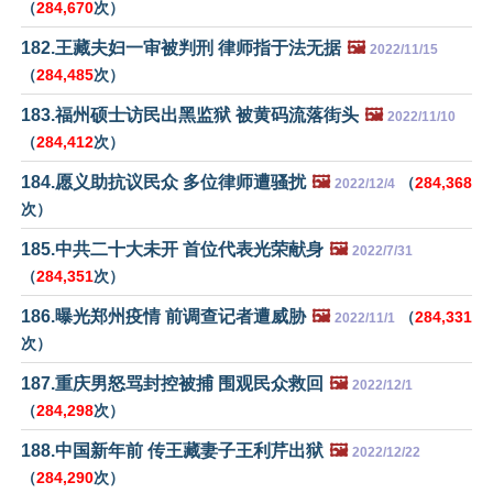
（
284,670
次）
182.王藏夫妇一审被判刑 律师指于法无据
🖼️
2022/11/15
（
284,485
次）
183.福州硕士访民出黑监狱 被黄码流落街头
🖼️
2022/11/10
（
284,412
次）
184.愿义助抗议民众 多位律师遭骚扰
🖼️
（
284,368
2022/12/4
次）
185.中共二十大未开 首位代表光荣献身
🖼️
2022/7/31
（
284,351
次）
186.曝光郑州疫情 前调查记者遭威胁
🖼️
（
284,331
2022/11/1
次）
187.重庆男怒骂封控被捕 围观民众救回
🖼️
2022/12/1
（
284,298
次）
188.中国新年前 传王藏妻子王利芹出狱
🖼️
2022/12/22
（
284,290
次）