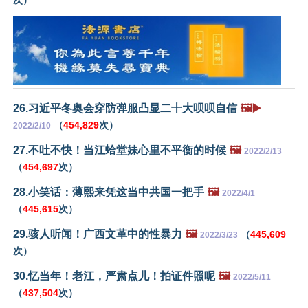
次）
26.习近平冬奥会穿防弹服凸显二十大呗呗自信
🖼️▶️
（
454,829
次）
2022/2/10
27.不吐不快！当江蛤堂妹心里不平衡的时候
🖼️
2022/2/13
（
454,697
次）
28.小笑话：薄熙来凭这当中共国一把手
🖼️
2022/4/1
（
445,615
次）
29.骇人听闻！广西文革中的性暴力
🖼️
（
445,609
2022/3/23
次）
30.忆当年！老江，严肃点儿！拍证件照呢
🖼️
2022/5/11
（
437,504
次）