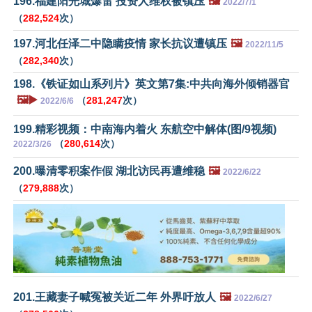
196.福建阳光城爆雷 投资人维权被镇压
🖼️
2022/7/1
（
282,524
次）
197.河北任泽二中隐瞒疫情 家长抗议遭镇压
🖼️
2022/11/5
（
282,340
次）
198.《铁证如山系列片》英文第7集:中共向海外倾销器官
🖼️▶️
（
281,247
次）
2022/6/6
199.精彩视频：中南海内着火 东航空中解体(图/9视频)
（
280,614
次）
2022/3/26
200.曝清零积案作假 湖北访民再遭维稳
🖼️
2022/6/22
（
279,888
次）
201.王藏妻子喊冤被关近二年 外界吁放人
🖼️
2022/6/27