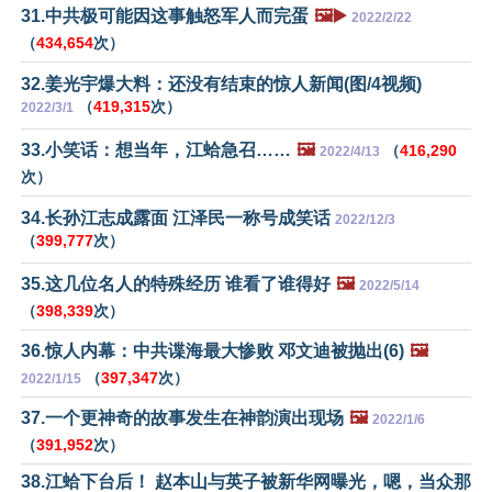
31.中共极可能因这事触怒军人而完蛋
🖼️▶️
2022/2/22
（
434,654
次）
32.姜光宇爆大料：还没有结束的惊人新闻(图/4视频)
（
419,315
次）
2022/3/1
33.小笑话：想当年，江蛤急召……
🖼️
（
416,290
2022/4/13
次）
34.长孙江志成露面 江泽民一称号成笑话
2022/12/3
（
399,777
次）
35.这几位名人的特殊经历 谁看了谁得好
🖼️
2022/5/14
（
398,339
次）
36.惊人内幕：中共谍海最大惨败 邓文迪被抛出(6)
🖼️
（
397,347
次）
2022/1/15
37.一个更神奇的故事发生在神韵演出现场
🖼️
2022/1/6
（
391,952
次）
38.江蛤下台后！ 赵本山与英子被新华网曝光，嗯，当众那