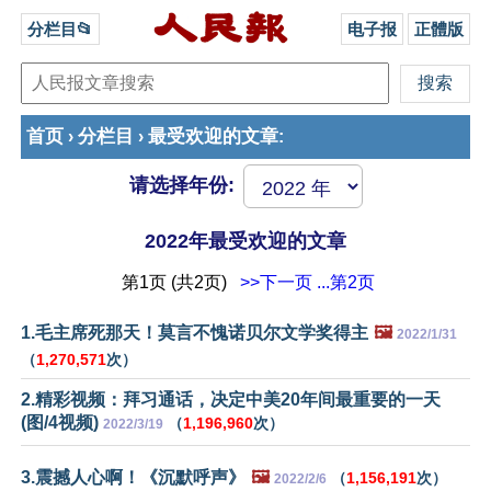
分栏目📂
电子报
正體版
首页
分栏目
最受欢迎的文章
›
›
:
请选择年份:
2022年最受欢迎的文章
第1页 (共2页)
>>下一页
...第2页
1.毛主席死那天！莫言不愧诺贝尔文学奖得主
🖼️
2022/1/31
（
1,270,571
次）
2.精彩视频：拜习通话，决定中美20年间最重要的一天
(图/4视频)
（
1,196,960
次）
2022/3/19
3.震撼人心啊！《沉默呼声》
🖼️
（
1,156,191
次）
2022/2/6