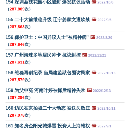
154.深圳荔枝花园小区被封 爆发抗议活动
🖼️
2022/10/6
（
287,889
次）
155.二十大前维稳升级 辽宁姜家文遭软禁
🖼️
2022/9/5
（
287,863
次）
156.保护卫士：中国异议人士"被精神病"
🖼️
2022/8/20
（
287,646
次）
157.广州海珠多地居民冲卡 抗议封控
🖼️
2022/11/21
（
287,631
次）
158.维稳再创纪录 当局建监狱包围访民家
🖼️
2022/10/13
（
287,579
次）
159.为父申冤 河南叶婷被抓后精神失常
🖼️
2022/12/13
（
287,296
次）
160.访民在京拍摄二十大动态 被送久敬庄
🖼️
2022/10/11
（
287,078
次）
161.知名房企阳光城爆雷 投资人上海维权
🖼️
2022/9/1