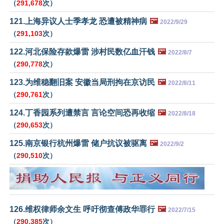
（
291,678
次）
121.上海异议人士季孝龙 恐遭被精神病
🖼️
2022/9/29
（
291,103
次）
122.河北保险存款爆雷 涉村民数亿血汗钱
🖼️
2022/8/7
（
290,778
次）
123.为维稳翻旧案 安徽当局刑拘在京访民
🖼️
2022/8/11
（
290,761
次）
124.丁香园系列遭禁言 言论空间恐再收缩
🖼️
2022/8/18
（
290,653
次）
125.南京银行杭州爆雷 储户抗议被驱离
🖼️
2022/9/2
（
290,510
次）
126.维权律师余文生 呼吁彻查傅政华罪行
🖼️
2022/7/15
（
290,385
次）