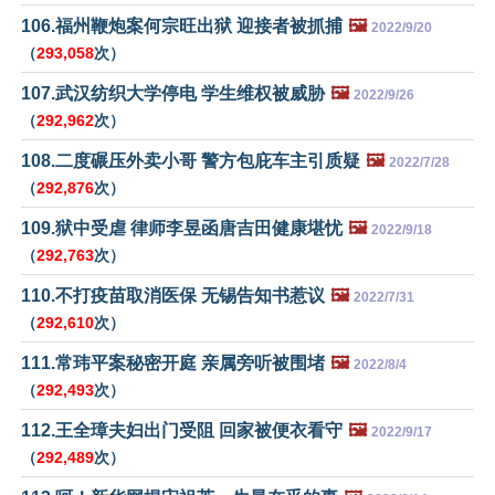
106.福州鞭炮案何宗旺出狱 迎接者被抓捕
🖼️
2022/9/20
（
293,058
次）
107.武汉纺织大学停电 学生维权被威胁
🖼️
2022/9/26
（
292,962
次）
108.二度碾压外卖小哥 警方包庇车主引质疑
🖼️
2022/7/28
（
292,876
次）
109.狱中受虐 律师李昱函唐吉田健康堪忧
🖼️
2022/9/18
（
292,763
次）
110.不打疫苗取消医保 无锡告知书惹议
🖼️
2022/7/31
（
292,610
次）
111.常玮平案秘密开庭 亲属旁听被围堵
🖼️
2022/8/4
（
292,493
次）
112.王全璋夫妇出门受阻 回家被便衣看守
🖼️
2022/9/17
（
292,489
次）