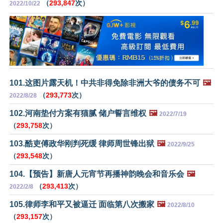
（
293,847
次）
2022/10/22
101.这图片露天机！中共非得免除非洲大爷的债务不可
🖼️
（
293,773
次）
2022/8/28
102.河南垫付方案有猫腻 储户誓言维权
🖼️
2022/7/19
（
293,758
次）
103.酷吏傅政华刚判死缓 律师周世锋出狱
🖼️
2022/9/25
（
293,548
次）
104.【预告】新唐人元宵节再播神韵晚会和音乐会
🖼️
（
293,413
次）
2022/2/8
105.律师李和平又被逼迁 面临第八次搬家
🖼️
2022/8/10
（
293,157
次）