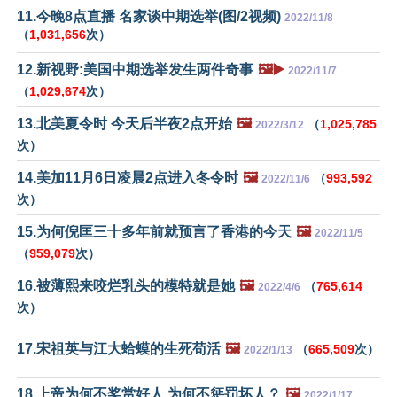
11.今晚8点直播 名家谈中期选举(图/2视频)
2022/11/8
（
1,031,656
次）
12.新视野:美国中期选举发生两件奇事
🖼️▶️
2022/11/7
（
1,029,674
次）
13.北美夏令时 今天后半夜2点开始
🖼️
（
1,025,785
2022/3/12
次）
14.美加11月6日凌晨2点进入冬令时
🖼️
（
993,592
2022/11/6
次）
15.为何倪匡三十多年前就预言了香港的今天
🖼️
2022/11/5
（
959,079
次）
16.被薄熙来咬烂乳头的模特就是她
🖼️
（
765,614
2022/4/6
次）
17.宋祖英与江大蛤蟆的生死苟活
🖼️
（
665,509
次）
2022/1/13
18.上帝为何不奖赏好人 为何不惩罚坏人？
🖼️
2022/1/17