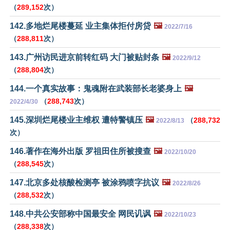
（
289,152
次）
142.多地烂尾楼蔓延 业主集体拒付房贷
🖼️
2022/7/16
（
288,811
次）
143.广州访民进京前转红码 大门被贴封条
🖼️
2022/9/12
（
288,804
次）
144.一个真实故事：鬼魂附在武装部长老婆身上
🖼️
（
288,743
次）
2022/4/30
145.深圳烂尾楼业主维权 遭特警镇压
🖼️
（
288,732
2022/8/13
次）
146.著作在海外出版 罗祖田住所被搜查
🖼️
2022/10/20
（
288,545
次）
147.北京多处核酸检测亭 被涂鸦喷字抗议
🖼️
2022/8/26
（
288,532
次）
148.中共公安部称中国最安全 网民讥讽
🖼️
2022/10/23
（
288,338
次）