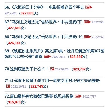
66.《永恒的五十分钟》！电影跟着这四个字走
🖼️▶️
（
327,885
次）
2022/4/3
67.“马列主义老太太”告诉世界：中共没戏(下)
🖼️▶️
2022/2/3
（
327,596
次）
68.“马列主义老太太”告诉世界：中共没戏(上)
🖼️▶️
2022/2/2
（
326,181
次）
69.《铁证如山系列片》英文第3集：牡丹江解放军第307医
院和“610办公室”调查
🖼️▶️
（
324,449
次）
2022/2/11
70.这到底是为了什么？！
🖼️
（
323,797
次）
2022/2/20
71.让你直不起腰！老江用一流英文面对小宋丈夫的袭击
🖼️
（
322,745
次）
2022/10/11
72.唐山爆料称女孩都已遇害 残忍超想像
🖼️▶️
2022/7/17
（
315,073
次）