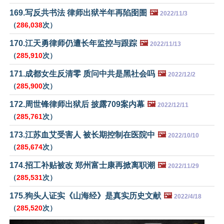
169.写反共书法 律师出狱半年再陷囹圄
🖼️
2022/11/3
（
286,038
次）
170.江天勇律师仍遭长年监控与跟踪
🖼️
2022/11/13
（
285,910
次）
171.成都女生反清零 质问中共是黑社会吗
🖼️
2022/12/2
（
285,900
次）
172.周世锋律师出狱后 披露709案内幕
🖼️
2022/12/11
（
285,761
次）
173.江苏血艾受害人 被长期控制在医院中
🖼️
2022/10/10
（
285,674
次）
174.招工补贴被改 郑州富士康再掀离职潮
🖼️
2022/11/29
（
285,531
次）
175.狗头人证实《山海经》是真实历史文献
🖼️
2022/4/18
（
285,520
次）