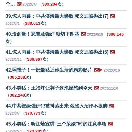
个…
🖼️
（
389,294
次）
2022/7/7
39.惊人内幕：中共谍海最大惨败 邓文迪被抛出(7)
🖼️
（
389,013
次）
2022/2/1
40.没商量！恶警敢强奸 就切下阴茎
🖼️
（
388,145
2022/6/18
次）
41.惊人内幕：中共谍海最大惨败 邓文迪被抛出(5)
🖼️
（
386,967
次）
2022/1/11
42.照镜子！一部最贴近你生活的精彩影片
🖼️▶️
2022/3/16
（
385,288
次）
43.小笑话：王冶坪让英子这泡屎憋到今天
🖼️
2022/11/10
（
382,249
次）
44.中共部级强奸犯被抖落出来 俄陷入沼泽不拔脚
🖼️
（
379,773
次）
2022/3/7
45.小笑话：听江蛤宣讲“三个呆婊”时的注意事项
🖼️
（
379,209
次）
2022/2/24