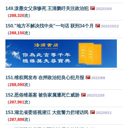
149.泼墨女父亲惨死 王清鹏吁关注政治犯
🖼️
2022/10/4
（
288,320
次）
150."地方不解决找中央"一句话 获刑34个月
🖼️
2022/10/12
（
288,150
次）
151.维权网发布 在押政治犯良心犯月报
🖼️
2022/9/8
（
288,090
次）
152.恶俗维基案 被告家属遭死亡威胁
🖼️
2022/12/26
（
287,961
次）
153.湖北省委巡视潜江 大批警力拦堵访民
🖼️
2022/9/11
（
287,898
次）