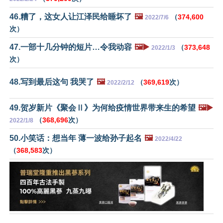
46.糟了，这女人让江泽民给睡坏了
🖼️
（
374,600
2022/7/6
次）
47.一部十几分钟的短片…令我动容
🖼️▶️
（
373,648
2022/1/3
次）
48.写到最后这句 我哭了
🖼️
（
369,619
次）
2022/2/12
49.贺岁新片《聚会Ⅱ》为何给疫情世界带来生的希望
🖼️▶️
（
368,696
次）
2022/1/8
50.小笑话：想当年 薄一波给孙子起名
🖼️
2022/4/22
（
368,583
次）