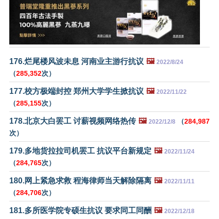
176.烂尾楼风波未息 河南业主游行抗议
🖼️
2022/8/24
（
285,352
次）
177.校方极端封控 郑州大学学生掀抗议
🖼️
2022/11/22
（
285,155
次）
178.北京大白罢工 讨薪视频网络热传
🖼️
（
284,987
2022/12/8
次）
179.多地货拉拉司机罢工 抗议平台新规定
🖼️
2022/11/24
（
284,765
次）
180.网上紧急求救 程海律师当天解除隔离
🖼️
2022/11/11
（
284,706
次）
181.多所医学院专硕生抗议 要求同工同酬
🖼️
2022/12/18