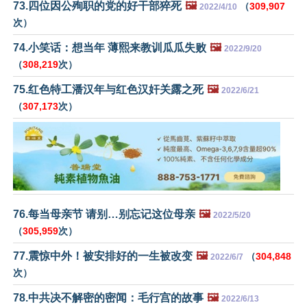
73.四位因公殉职的党的好干部猝死
🖼️
（
309,907
2022/4/10
次）
74.小笑话：想当年 薄熙来教训瓜瓜失败
🖼️
2022/9/20
（
308,219
次）
75.红色特工潘汉年与红色汉奸关露之死
🖼️
2022/6/21
（
307,173
次）
76.每当母亲节 请别…别忘记这位母亲
🖼️
2022/5/20
（
305,959
次）
77.震惊中外！被安排好的一生被改变
🖼️
（
304,848
2022/6/7
次）
78.中共决不解密的密闻：毛行宫的故事
🖼️
2022/6/13