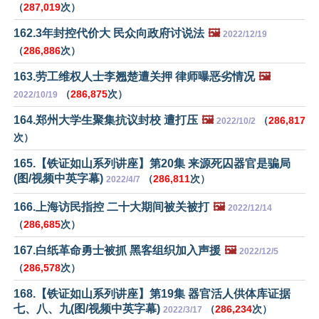
（
287,019
次）
162.3年封控代价大 民众向政府讨说法
🖼️
2022/12/19
（
286,886
次）
163.劳工维权人士李翘楚遭关押 律师曝恶劣情况
🖼️
（
286,875
次）
2022/10/19
164.郑州大学生聚集抗议封校 遭打压
🖼️
（
286,817
2022/10/2
次）
165.【铁证如山系列讲座】第20集 来源死囚器官是骗局
(图/视频中英字幕)
（
286,811
次）
2022/4/7
166.上海访民指控 二十大期间被关被打
🖼️
2022/12/14
（
286,685
次）
167.白纸革命勇士被抓 黑客组织加入声援
🖼️
2022/12/5
（
286,578
次）
168.【铁证如山系列讲座】第19集 器官活人供体库证据
七、八、九(图/视频中英字幕)
（
286,234
次）
2022/3/17