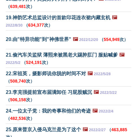
（
639,481
次）
19.神韵艺术总监设计的首款印花连衣裙内藏玄机
🖼️
（
634,377
次）
2022/8/30
20.由"特异功能"到"神佛世界"
🖼️
（
554,949
次）
2022/12/20
21.偷汽车关监狱 薄熙来被黑老大踢肿肛门 服贴喊爹
🖼️
（
524,191
次）
2022/5/2
22.宋祖英，摄影师说你脱的时间不对
🖼️
2022/5/28
（
508,740
次）
23.李克强提前宣布届满卸任 习屁股贼沉
🖼️
2022/3/22
（
506,158
次）
24.一位太子党：我的奇事和他们的奇迹
🖼️
2022/2/4
（
482,536
次）
25.原来普京入侵乌克兰是为了这个
🖼️
（
463,885
2022/2/27