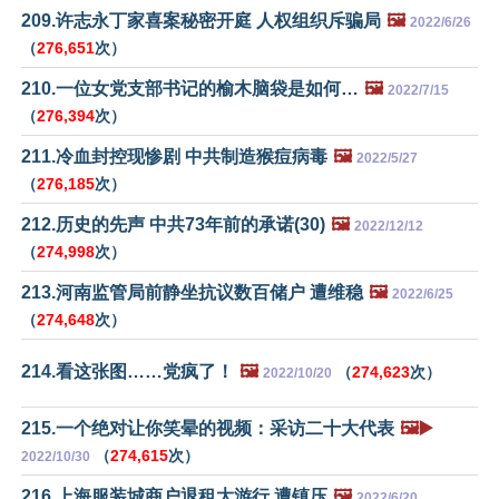
209.许志永丁家喜案秘密开庭 人权组织斥骗局
🖼️
2022/6/26
（
276,651
次）
210.一位女党支部书记的榆木脑袋是如何…
🖼️
2022/7/15
（
276,394
次）
211.冷血封控现惨剧 中共制造猴痘病毒
🖼️
2022/5/27
（
276,185
次）
212.历史的先声 中共73年前的承诺(30)
🖼️
2022/12/12
（
274,998
次）
213.河南监管局前静坐抗议数百储户 遭维稳
🖼️
2022/6/25
（
274,648
次）
214.看这张图……党疯了！
🖼️
（
274,623
次）
2022/10/20
215.一个绝对让你笑晕的视频：采访二十大代表
🖼️▶️
（
274,615
次）
2022/10/30
216.上海服装城商户退租大游行 遭镇压
🖼️
2022/6/20