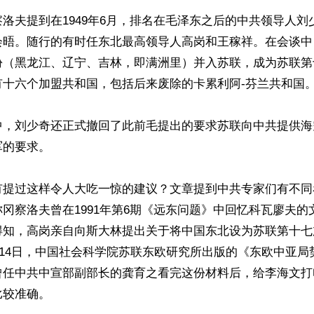
洛夫提到在1949年6月，排名在毛泽东之后的中共领导人刘
会晤。随行的有时任东北最高领导人高岗和王稼祥。在会谈中
份（黑龙江、辽宁、吉林，即满洲里）并入苏联，成为苏联第
十六个加盟共和国，包括后来废除的卡累利阿-芬兰共和国。
中，刘少奇还正式撤回了此前毛提出的要求苏联向中共提供海
的要求。

有提过这样令人大吃一惊的建议？文章提到中共专家们有不同
冈察洛夫曾在1991年第6期《远东问题》中回忆科瓦廖夫的
得知，高岗亲自向斯大林提出关于将中国东北设为苏联第十七
2月14日，中国社会科学院苏联东欧研究所出版的《东欧中亚
曾任中共中宣部副部长的龚育之看完这份材料后，给李海文打
较准确。
