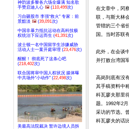
神韵波多黎各六场全爆满 知名歌
手赞启迪人心
🖼️
(
110,499
次)
在文章中，冈察
习自砸股市 李强“救火” 专家：前
联，与斯大林
景黯淡
🖼️
(
39,091
次)
管辖的三个省
中国非暴力抵抗运动在高科技极
国。当时苏联有
权统治下应运而生 (
41,391
次)
波士顿一名中国留学生涉嫌威胁
活动人士一案开庭审理 (
23,476
次)
此外，在会谈
醒醒！ 彻底死了这条心吧
并打败台湾国军
(
218,402
次)
联合国将审中国人权状况 媒体曝
高岗到底有没
中共场外“小动作” (
22,498
次)
其手稿资料中称
科瓦廖夫那里
题。1992年
采访的节选。
科瓦廖夫的话比
美最高法院裁决 暂许边境人员拆