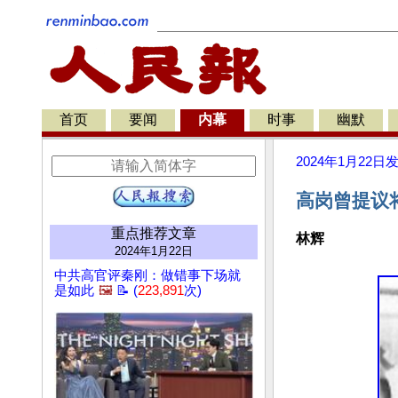
首页
要闻
内幕
时事
幽默
2024年1月22日
高岗曾提议
重点推荐文章
林辉
2024年1月22日
中共高官评秦刚：做错事下场就
是如此
🖼️
📝 (
223,891
次)