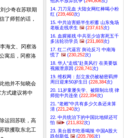
他从不放弃抗争 (
244,806
次)
14. 刀刀见血 大陆女网红棒喝小粉
过刘少奇在苏联期
红 (
239,460
次)
信了师哲的话，
15. 中共迫害赔半生积蓄 山东兔场
老板走线求生
🖼️
(
237,615
次)
16. 血腥摧残 中共至少迫害死五千
多法轮功学员
🖼️
(
231,869
次)
，李海文、冈察洛
17. 红二代逼宫 舆论反习 中南海
慌了
🖼️
(
230,252
次)
公寓后，冈察洛
18. 华人“走线”赴美风行 在美要饭
视频泄原因 (
228,741
次)
19. 维权网：彭立发仍被秘密羁押
周日迎来50岁生日 (
228,384
次)
此他并不知晓会
20. 11岁童屡失学、被限制出境 律
它方式建议将中
师批中共连坐 (
222,394
次)
21. “老赖”中共有多少欠条还未算
清 (
221,240
次)
22. 中共统治下的中国比地狱还可
除运回苏联，高
怕
🖼️▶️
(
211,832
次)
苏联攫取东北工
23. 美台股市吃香喝辣 中国A股大
跌创新低
🖼️
(
209,786
次)