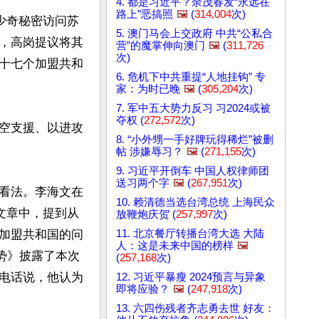
4. 都是习近平？余茂春发“永远在
路上”恶搞照
🖼️
(
314,004
次)
少奇秘密访问苏
5. 澳门马会上交政府 中共“公私合
，高岗提议将其
营”的魔掌伸向澳门
🖼️
(
311,726
次)
十七个加盟共和
6. 危机下中共重提“人地挂钩” 专


家：为时已晚
🖼️
(
305,204
次)
7. 军中五大势力反习 习2024或被
夺权 (
272,572
次)
空支援、以进攻
8. “小外甥一手好牌玩得稀烂”被删
帖 涉嫌辱习？
🖼️
(
271,155
次)
9. 习近平开倒车 中国人权律师团
送习两个字
🖼️
(
267,951
次)
看法。李海文在
10. 赖清德当选台湾总统 上海民众
文章中，提到从
放鞭炮庆贺 (
257,997
次)
加盟共和国的问
11. 北京餐厅转播台湾大选 大陆
人：这是未来中国的榜样
🖼️
局势》披露了本次
(
257,168
次)
电话说，他认为
12. 习近平暴瘦 2024预言与异象
即将应验？
🖼️
(
247,918
次)
13. 六四伤残者齐志勇去世 好友：