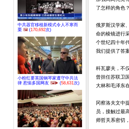
了怎样的角色？
俄罗斯汉学家
中共器官移植新模式令人不寒而
栗
🖼️
(
170,692
次)
命的棱镜进行
个世纪四十年
我们提供了答案
科瓦廖夫，不
曾担任苏联卫国
小粉红要英国钢琴家遵守中共法
律 惹恼多国网友
🖼️▶️
(
58,631
次)
大林和毛泽东在
冈察洛夫文中
员，接触过最
师哲关系密切，