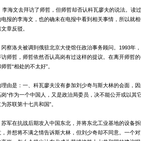
9日，李海文去拜访了师哲，但师哲却否认科瓦廖夫的说法。读
的电报的李海文，也的确未在电报中看到相关事情，所以就相
文章反驳。

冈察洛夫被调到俄驻北京大使馆任政治事务顾问。1993年
拜访师哲，师哲依然否认高岗有过这样的提议。在离开师哲的
师哲“相处的不太好”。

的理由是：一、科瓦廖夫没有参加刘少奇与斯大林的会面，因
高岗“作为一个中国人，又是政治局委员，决不能公开或以其
为苏联第十七共和国”。

，苏军在抗战后期攻入中国东北，并将东北工业基地的设备拆
意，并想将不满之情告诉斯大林，但刘少奇却不同意。一个对