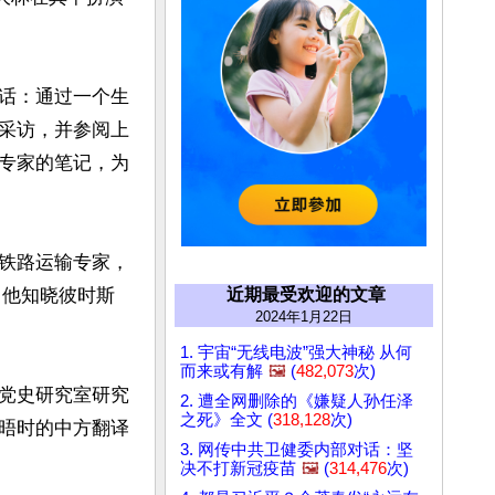
话：通过一个生
采访，并参阅上
专家的笔记，为
铁路运输专家，
，他知晓彼时斯
近期最受欢迎的文章
2024年1月22日
1. 宇宙“无线电波”强大神秘 从何
而来或有解
🖼️
(
482,073
次)
党史研究室研究
2. 遭全网删除的《嫌疑人孙任泽
之死》全文 (
318,128
次)
晤时的中方翻译
3. 网传中共卫健委内部对话：坚
决不打新冠疫苗
🖼️
(
314,476
次)