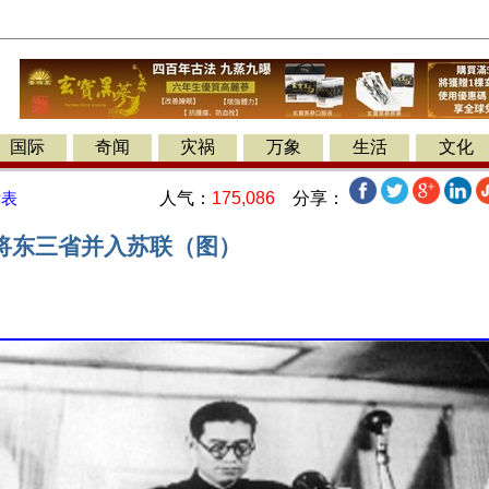
国际
奇闻
灾祸
万象
生活
文化
人气：
175,086
分享：
发表
将东三省并入苏联（图）