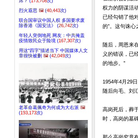
席？ (
173,708
次)
权力的阴谋活动
烈火遐思
🖼️
(
40,443
次)
已经勾销了他
联合国审议中国人权 多国要求废
除香港《国安法》 (
26,742
次)
的”。这句诛心
年轻人突倒地死 网友：中共掩盖
疫情致民众于险境 (
167,307
次)
随后，周恩来在
用这“四字”描述当下 中国媒体人文
义的错误，已
章很快被删
🖼️
(
42,049
次)
的地步。”

1954年4月
随后向毛、刘汇
老革命葛佩奇为何成为大右派
🖼️
高岗死后，葬
(
193,173
次)
时，高岗的墓碑
那么高岗究竟