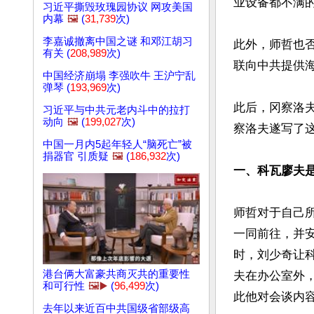
业设备都不满
习近平撕毁玫瑰园协议 网攻美国
内幕
🖼️
(
31,739
次)
李嘉诚撤离中国之谜 和邓江胡习
此外，师哲也
有关 (
208,989
次)
联向中共提供海
中国经济崩塌 李强吹牛 王沪宁乱
弹琴 (
193,969
次)
此后，冈察洛
习近平与中共元老内斗中的拉打
动向
🖼️
(
199,027
次)
察洛夫遂写了
中国一月内5起年轻人“脑死亡”被
捐器官 引质疑
🖼️
(
186,932
次)
一、科瓦廖夫
师哲对于自己
一同前往，并
时，刘少奇让
港台俩大富豪共商灭共的重要性
夫在办公室外
和可行性
🖼️▶️
(
96,499
次)
此他对会谈内容
去年以来近百中共国级省部级高