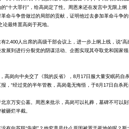
的“十大罪行”，给高岗定了性。周恩来还在发言中无限上纲
对革命斗争曾做过的局部的贡献，证明他过去参加革命斗争的
之论最终置高岗于死地。

有2,400人出席的高级干部会议上，进一步上纲上线，说“
经发展到进行分裂党的阴谋活动、企图实现其夺取党和国家领
29日，高岗向中央交了《我的反省》，8月17日服大量安眠药自
报，“经过党的半年管教，高岗毫无悔悟，于8月17日自杀死去
于北京万安公墓。周恩来批示，高岗可以礼葬，墓碑不可以刻
被砸烂半截。

有没有向苏联“告密”？他究竟是什么原因被置于死地的呢？斯