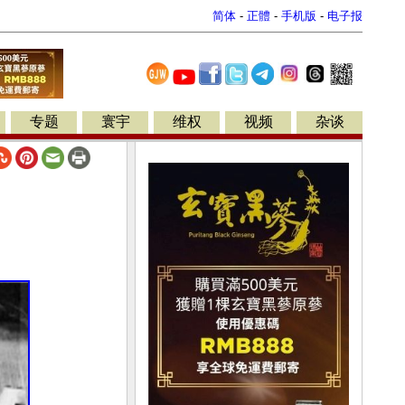
简体
-
正體
-
手机版
-
电子报
专题
寰宇
维权
视频
杂谈