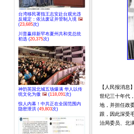
台湾移民署指王志安赴台观光违
反规定：依法废证并管制入境
🖼️
(
23,685
次)
川普赢得新罕布夏州共和党总统
初选 (
20,375
次)
【人民报消息
神韵英国北城五场爆满 华人以传
统文化为傲
🖼️
(
118,091
次)
世纪三十年代
惊人内幕！中共正在全国范围内
地，并担任政
隐密泄洪 (
49,803
次)
跟，因此深受
治局委员、北满