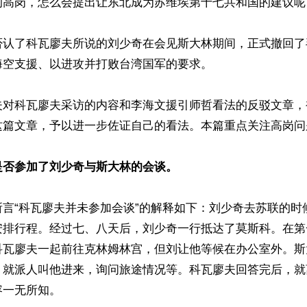
的高岗，怎么会提出让东北成为苏维埃第十七共和国的建议呢？
否认了科瓦廖夫所说的刘少奇在会见斯大林期间，正式撤回了
空支援、以进攻并打败台湾国军的要求。

夫对科瓦廖夫采访的内容和李海文援引师哲看法的反驳文章，
这篇文章，予以进一步佐证自己的看法。本篇重点关注高岗问题
是否参加了刘少奇与斯大林的会谈。
所言“科瓦廖夫并未参加会谈”的解释如下：刘少奇去苏联的时
安排行程。经过七、八天后，刘少奇一行抵达了莫斯科。在第
科瓦廖夫一起前往克林姆林宫，但刘让他等候在办公室外。斯
，就派人叫他进来，询问旅途情况等。科瓦廖夫回答完后，就
一无所知。
