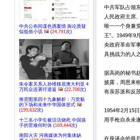
中共军队占领
人民政府主席
唯一一个身兼
中共公布间谍色诱案情 舆论质疑
似低俗小说
🖼️
(
24,791
次)
王”。1949
央政府革命军
具挑战力的人之
据高岗的秘书
披露，周恩来
朱令案关系人孙维移居澳大利亚 4
万民众连署吁遣返
🖼️
(
22,708
次)
有亲苏派和反苏
推背图第四十九象解析：习党魁
的下场和未来中华国体形式
🖼️
1954年2月1
(
199,632
次)
用手枪自杀未遂
十三名小学生被活活烧死 中国孩
子的苦难何时休 (
169,444
次)
南阳火灾 河南媒体为何集体缺
在座谈会的最后