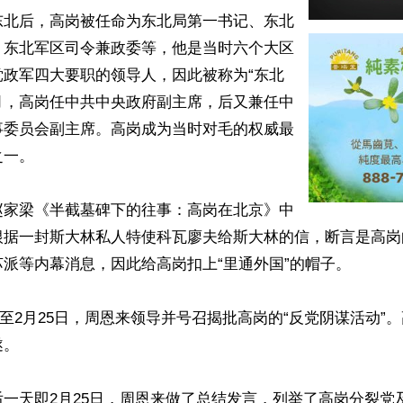
东北后，高岗被任命为东北局第一书记、东北
、东北军区司令兼政委等，他是当时六个大区
党政军四大要职的领导人，因此被称为“东北
年9月，高岗任中共中央政府副主席，后又兼任中
事委员会副主席。高岗成为当时对毛的权威最
一。

赵家梁《半截墓碑下的往事：高岗在北京》中
根据一封斯大林私人特使科瓦廖夫给斯大林的信，断言是高岗
派等内幕消息，因此给高岗扣上“里通外国”的帽子。

5日至2月25日，周恩来领导并号召揭批高岗的“反党阴谋活动”。
。

一天即2月25日，周恩来做了总结发言，列举了高岗分裂党