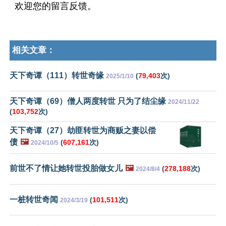
欢迎您的留言反馈。
相关文章：
天下奇谭（111）转世奇缘
(
79,403
次)
2025/1/10
天下奇谭（69）僧人两度转世 只为了结尘缘
2024/11/22
(
103,752
次)
天下奇谭（27）劫匪转世为商贩之妻以偿
债
🖼️
(
607,161
次)
2024/10/5
前世不了情让她转世投胎做女儿
🖼️
(
278,188
次)
2024/8/4
一桩转世奇闻
(
101,511
次)
2024/3/19