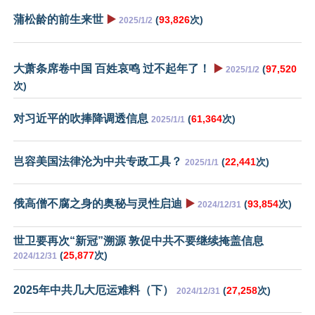
蒲松龄的前生来世
▶️
(
93,826
次)
2025/1/2
大萧条席卷中国 百姓哀鸣 过不起年了！
▶️
(
97,520
2025/1/2
次)
对习近平的吹捧降调透信息
(
61,364
次)
2025/1/1
岂容美国法律沦为中共专政工具？
(
22,441
次)
2025/1/1
俄高僧不腐之身的奥秘与灵性启迪
▶️
(
93,854
次)
2024/12/31
世卫要再次“新冠”溯源 敦促中共不要继续掩盖信息
(
25,877
次)
2024/12/31
2025年中共几大厄运难料（下）
(
27,258
次)
2024/12/31