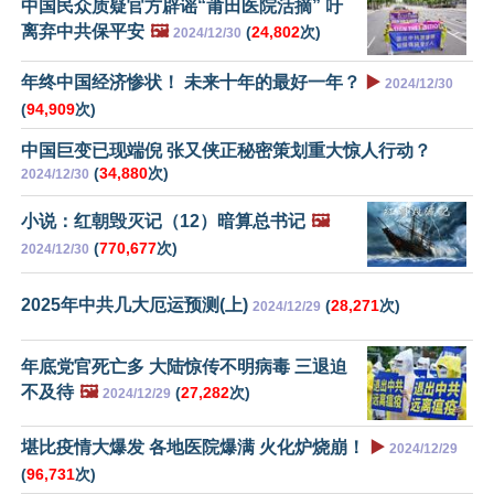
中国民众质疑官方辟谣“莆田医院活摘” 吁
离弃中共保平安
🖼️
(
24,802
次)
2024/12/30
年终中国经济惨状！ 未来十年的最好一年？
▶️
2024/12/30
(
94,909
次)
中国巨变已现端倪 张又侠正秘密策划重大惊人行动？
(
34,880
次)
2024/12/30
小说：红朝毁灭记（12）暗算总书记
🖼️
(
770,677
次)
2024/12/30
2025年中共几大厄运预测(上)
(
28,271
次)
2024/12/29
年底党官死亡多 大陆惊传不明病毒 三退迫
不及待
🖼️
(
27,282
次)
2024/12/29
堪比疫情大爆发 各地医院爆满 火化炉烧崩！
▶️
2024/12/29
(
96,731
次)