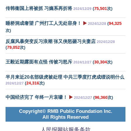
传韩衞国上将被抓 习嫡系再折将
(
75,501
次)
2024/12/29
睡桥洞成奢望 广州打工人无处容身！
▶️
(
94,325
2024/12/28
次)
反腐风暴突变反习浪潮 张又侠怒砸习夫妻店
2024/12/28
(
79,052
次)
王毅近期露面有点怪 传被习怒斥
(
30,304
次)
2024/12/27
半月来近20名部级虎被处理 中共三季度打虎成绩说明什么
(
24,316
次)
2024/12/27
中国经济完了 年终一片哀嚎！
▶️
(
96,360
次)
2024/12/27
Copyright© RMB Public Foundation Inc.
All Rights Reserved
人民报网站服务条款