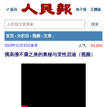
↺ 返回 
电子报
正體版
首页
分栏目
视频
文章
›
›
›
：
2024年12月31日
发表
人气：
93,854
俄高僧不腐之身的奥秘与灵性启迪（视频）