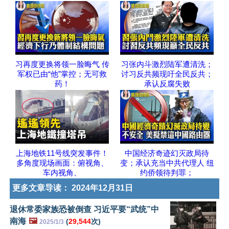
习再度更换将领一脸晦气 传
习张内斗激烈陆军遭清洗；
军权已由“他”掌控；无可救
讨习反共频现吁全民反共；
药！
承认反腐失败
上海地铁11号线突发事件！
中国经济奇迹幻灭政局待
多角度现场画面：俯视角、
变；承认充当中共代理人 纽
车内视角、
约侨领待判罪；
更多文章导读：
2024年12月31日
退休常委家族恐被倒查 习近平要“武统”中
南海
🖼️
(
29,544
次)
2025/1/3