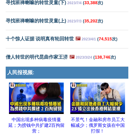
寻找班禅喇嘛的转世灵童(下)
(
33,388
次)
2023/7/4
寻找班禅喇嘛的转世灵童(上)
(
35,202
次)
2023/7/3
十个惊人证据 说明真有轮回转世
🖼️
(
74,515
次)
2023/4/1
僧人转世的明代昆曲作家王济
🖼️
(
138,746
次)
2023/3/24
人民报视频:
中国出现多种病毒疫情蔓
不景气！金融和房市员工大
延；为捞钱中共扩建2百拘留
幅减少；俄罗斯女孩在中国
营；
打假！