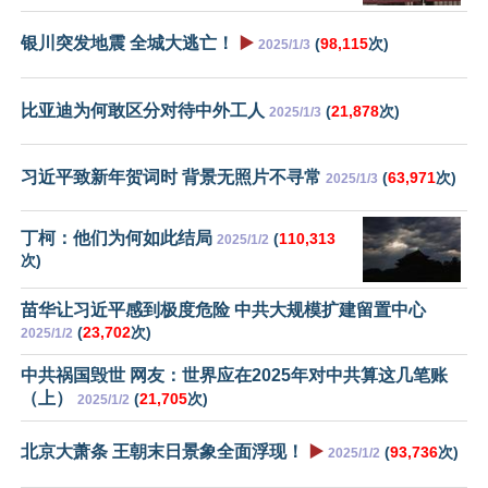
银川突发地震 全城大逃亡！
▶️
(
98,115
次)
2025/1/3
比亚迪为何敢区分对待中外工人
(
21,878
次)
2025/1/3
习近平致新年贺词时 背景无照片不寻常
(
63,971
次)
2025/1/3
丁柯：他们为何如此结局
(
110,313
2025/1/2
次)
苗华让习近平感到极度危险 中共大规模扩建留置中心
(
23,702
次)
2025/1/2
中共祸国毁世 网友：世界应在2025年对中共算这几笔账
（上）
(
21,705
次)
2025/1/2
北京大萧条 王朝末日景象全面浮现！
▶️
(
93,736
次)
2025/1/2