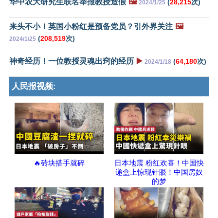
华中农大研究生联名举报教授造假
🖼️
(
28,215
次)
2024/1/25
来头不小！英国小粉红是预备党员？引外界关注
🖼️
(
208,519
次)
2024/1/25
神奇经历！一位教授灵魂出窍的经历
▶️
(
64,180
次)
2024/1/18
人民报视频:
🔥砖块搭手就碎
日本地震 粉红欢喜！中国快
递盒上惊现针眼！中国房奴
的梦