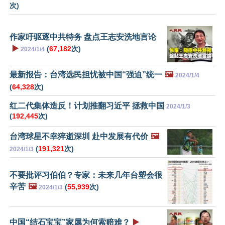
次)
作家吁驱逐中共特务 盘点王志安洗地言论
▶️
(
67,182
次)
2024/1/4
最新报告：台湾选民担忧被中国“强迫”统一
🖼️
2024/1/4
(
64,328
次)
红二代集体造反！计划推翻习近平 拯救中国
2024/1/3
(
192,445
次)
台湾球星不幸猝逝深圳 赴中发展有代价
🖼️
(
191,321
次)
2024/1/3
不要批评习伯伯？专家：未来几年台塑会很
辛苦
🖼️
(
55,939
次)
2024/1/3
中国“结石宝宝”家属为何索赔难？
▶️