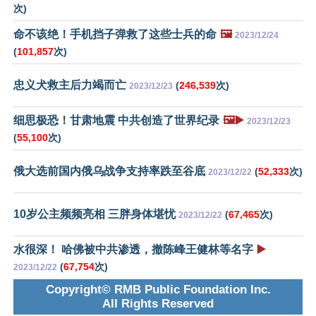
次)
命不该绝！手机挡子弹救了这些士兵的命
🖼️
2023/12/24
(
101,857
次)
忠义犬救主后力竭而亡
(
246,539
次)
2023/12/23
细思极恐！甘肃地震 中共创造了世界纪录
🖼️▶️
2023/12/23
(
55,100
次)
俄大选前国内俄乌战争支持率跌至谷底
(
52,333
次)
2023/12/22
10岁公主频频亮相 三胖身体堪忧
(
67,465
次)
2023/12/22
水很深！ 哈佛被中共渗透，撤陈峰王健林等名字
▶️
(
67,754
次)
2023/12/22
Copyright© RMB Public Foundation Inc.
All Rights Reserved