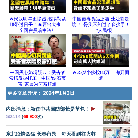
🔥民叹明年更惨烈 继续勒紧
中国假毒食品泛滥 处处都是
腰带过日子！🔥要出大事！
坑 ！ 骨头不知过了多少手！
全国在黑暗中跨年
｜ #人民报
中国黑心奶粉疑云：受害者
🔥25岁小伙投80万 上海开面
索赔反被打压！中国“结石宝
馆
宝”家属为何索赔难
更多文章导读：
2024年1月3日
内部消息：新任中共国防部长是草包！
▶️
(
66,950
次)
2024/1/6
东北疫情凶猛 长春市民：每天看到往火葬