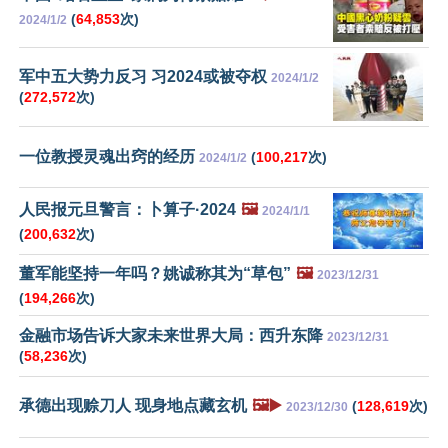
(
64,853
次)
2024/1/2
军中五大势力反习 习2024或被夺权
2024/1/2
(
272,572
次)
一位教授灵魂出窍的经历
(
100,217
次)
2024/1/2
人民报元旦警言：卜算子·2024
🖼️
2024/1/1
(
200,632
次)
董军能坚持一年吗？姚诚称其为“草包”
🖼️
2023/12/31
(
194,266
次)
金融市场告诉大家未来世界大局：西升东降
2023/12/31
(
58,236
次)
承德出现赊刀人 现身地点藏玄机
🖼️▶️
(
128,619
次)
2023/12/30