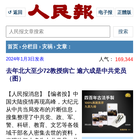
↺ 返回 
电子报
正體版
首页
分栏目
灾祸
文章
›
›
›
：
2024年1月3日
发表
人气：
169,344
去年北大至少72教授病亡 逾六成是中共党员
（图）
【人民报消息】【编者按】中
国大陆疫情再现高峰，大纪元
从中共当局发布的片断信息，
搜集整理了中共党、政、军、
警、科研、教育、文艺等各领
域干部名人密集去世的资料，