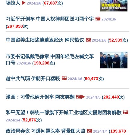
场拉人
▶️
(
67,087
次)
2024/1/6
习近平开倒车 中国人权律师团送习两个字
🖼️
2024/1/6
(
267,950
次)
中国留美生细述遭遣返经历 网民热议
🖼️
(
52,939
次)
2024/1/6
市委书记佩戴毛像章 中国年轻毛左喊文革
口号
(
198,208
次)
2024/1/6
趁中共气弱 伊朗开口猛咬
🖼️
(
90,473
次)
2024/1/6
漫画：习带他俩开倒车 网友笑翻
🖼️▶️
(
202,440
次)
2024/1/5
和平无望！韩统一部旗下开城工业地区支援财团将解散
🖼️
(
52,876
次)
2024/1/4
政治局会议 习爆问题头疼 背景图大凶
🖼️
(
199,670
2024/1/4