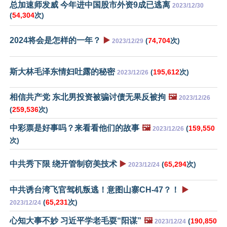
总加速师发威 今年进中国股市外资9成已逃离
2023/12/30
(
54,304
次)
2024将会是怎样的一年？
▶️
(
74,704
次)
2023/12/29
斯大林毛泽东情妇吐露的秘密
(
195,612
次)
2023/12/26
相信共产党 东北男投资被骗讨债无果反被拘
🖼️
2023/12/26
(
259,536
次)
中彩票是好事吗？来看看他们的故事
🖼️
(
159,550
2023/12/26
次)
中共秀下限 绕开管制窃美技术
▶️
(
65,294
次)
2023/12/24
中共诱台湾飞官驾机叛逃！意图山寨CH-47？！
▶️
(
65,231
次)
2023/12/24
心知大事不妙 习近平学老毛耍“阳谋”
🖼️
(
190,850
2023/12/24