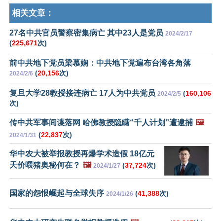
相关文章：
27名中共官员警察密集病亡 其中23人是党员
2024/2/17
(
225,671
次)
前中共地下党员梁慕娴：中共地下党遍布台湾各角落
(
20,156
次)
2024/2/6
复旦大学28教授接连病亡 17人为中共党员
(
160,106
2024/2/5
次)
传中共军事间谍落网 哈佛教授隐瞒“千人计划”遭逮捕
🖼️
(
22,837
次)
2024/1/31
华中农大被举报教授再爆学术造假 18亿元
天价喂猪奥秘何在？
🖼️
(
37,724
次)
2024/1/27
国家的怨恨崛起与全球失序
(
41,388
次)
2024/1/26