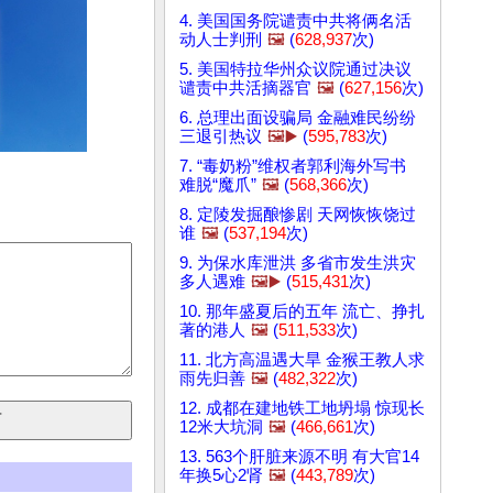
4. 美国国务院谴责中共将俩名活
动人士判刑
🖼️
(
628,937
次)
5. 美国特拉华州众议院通过决议
谴责中共活摘器官
🖼️
(
627,156
次)
6. 总理出面设骗局 金融难民纷纷
三退引热议
🖼️▶️
(
595,783
次)
7. “毒奶粉”维权者郭利海外写书
难脱“魔爪”
🖼️
(
568,366
次)
8. 定陵发掘酿惨剧 天网恢恢饶过
谁
🖼️
(
537,194
次)
9. 为保水库泄洪 多省市发生洪灾
多人遇难
🖼️▶️
(
515,431
次)
10. 那年盛夏后的五年 流亡、挣扎
著的港人
🖼️
(
511,533
次)
11. 北方高温遇大旱 金猴王教人求
雨先归善
🖼️
(
482,322
次)
12. 成都在建地铁工地坍塌 惊现长
12米大坑洞
🖼️
(
466,661
次)
13. 563个肝脏来源不明 有大官14
年换5心2肾
🖼️
(
443,789
次)