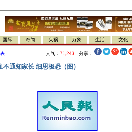
国际
奇闻
灾祸
万象
生活
文化
人气：
71,243
分享：
发表
血不通知家长 细思极恐（图）