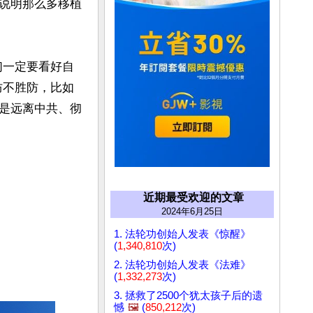
说明那么多移植
们一定要看好自
防不胜防，比如
是远离中共、彻
近期最受欢迎的文章
2024年6月25日
1. 法轮功创始人发表《惊醒》
(
1,340,810
次)
2. 法轮功创始人发表《法难》
(
1,332,273
次)
3. 拯救了2500个犹太孩子后的遗
憾
🖼️
(
850,212
次)