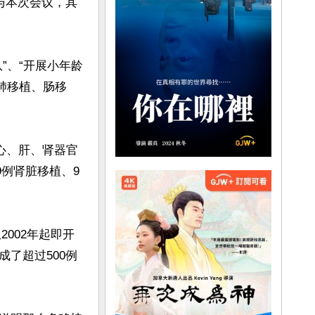
与本次会议，其
”、“开展小年龄
肺移植、肠移
心、肝、肾器官
9例肾脏移植、9
2002年起即开
了超过500例