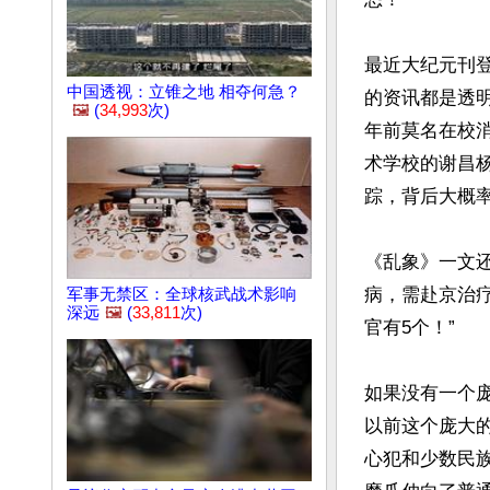
最近大纪元刊
中国透视：立锥之地 相夺何急？
的资讯都是透
🖼️
(
34,993
次)
年前莫名在校消
术学校的谢昌
踪，背后大概率
《乱象》一文
病，需赴京治
军事无禁区：全球核武战术影响
深远
🖼️
(
33,811
次)
官有5个！”

如果没有一个庞
以前这个庞大
心犯和少数民