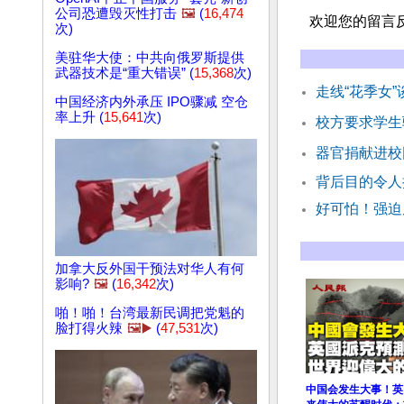
公司恐遭毁灭性打击
🖼️
(
16,474
欢迎您的留言
次)
美驻华大使：中共向俄罗斯提供
武器技术是“重大错误” (
15,368
次)
走线“花季女
中国经济内外承压 IPO骤减 空仓
率上升 (
15,641
次)
校方要求学生
器官捐献进校
背后目的令人
好可怕！强迫
加拿大反外国干预法对华人有何
影响?
🖼️
(
16,342
次)
啪！啪！台湾最新民调把党魁的
脸打得火辣
🖼️▶️
(
47,531
次)
中国会发生大事！英