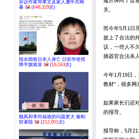
魔爪伸向了普
异议作家邓聿文及家人遭中共网
暴
🖼️
(
648,329
次)
关。

而今年5月1
披上了合法的
议，一些人不
摘器官合法杀人
陆女因救日本人身亡 日驻华使馆
降半旗致哀
🖼️
(
16,163
次)
今年1月19日
教材”，很多网友
如果家长们还对
的报导。

魏凤和李尚福谁的问题更大 秦刚
软著陆
🖼️
(
212,001
次)
报导称，5月2