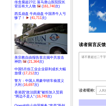
传贪腐超27亿 落马唐山医院院长
背后有大人物
🖼️
(
161,740
次)
西瓜崩盘 牛肉崩盘 中国养牛人亏
惨了！
▶️
(
41,711
次)
读者留言反馈
美宗教自由报告首次揭中共攻击
神韵
🖼️
(
21,364
次)
中国5月份工业企业获利成长大幅
放缓 (
17,212
次)
警方：中国人用豪华轿车偷渡义
大利 (
16,697
次)
读者暱称:
香港因“政治因素”被拒加入贸易
“两边不是人” (
16,749
次)
OpenAI中止中国服务 “套壳”新创