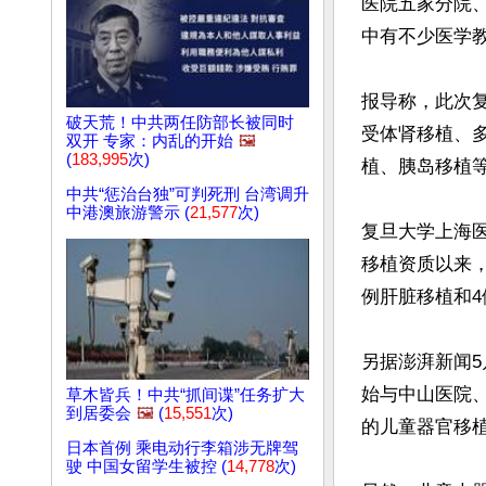
医院五家分院、
中有不少医学教
报导称，此次复
破天荒！中共两任防部长被同时
受体肾移植、
双开 专家：内乱的开始
🖼️
(
183,995
次)
植、胰岛移植等
中共“惩治台独”可判死刑 台湾调升
中港澳旅游警示 (
21,577
次)
复旦大学上海医
移植资质以来，
例肝脏移植和4
另据澎湃新闻5
始与中山医院、
草木皆兵！中共“抓间谍”任务扩大
到居委会
🖼️
(
15,551
次)
的儿童器官移植
日本首例 乘电动行李箱涉无牌驾
驶 中国女留学生被控 (
14,778
次)