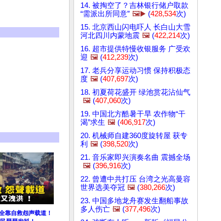
14. 被掏空了？吉林银行储户取款
“需派出所同意”
🖼️▶️
(
428,534
次)
15. 北京西山闪电吓人 长白山大雪
河北四川内蒙地震
🖼️
(
422,214
次)
16. 超市提供特慢收银服务 广受欢
迎
🖼️
(
412,239
次)
17. 老兵分享运动习惯 保持积极态
度
🖼️
(
407,697
次)
18. 初夏荷花盛开 绿池赏花沾仙气
🖼️
(
407,060
次)
19. 中国北方酷暑干旱 农作物“干
渴”求生
🖼️
(
406,917
次)
20. 机械师自建360度旋转屋 获专
利
🖼️
(
398,520
次)
21. 音乐家即兴演奏名曲 震撼全场
🖼️
(
396,916
次)
22. 曾遭中共打压 台湾之光高曼容
世界选美夺冠
🖼️
(
380,266
次)
23. 中国多地龙舟赛发生翻船事故
多人伤亡
🖼️
(
377,496
次)
民全靠自救怨声载道！