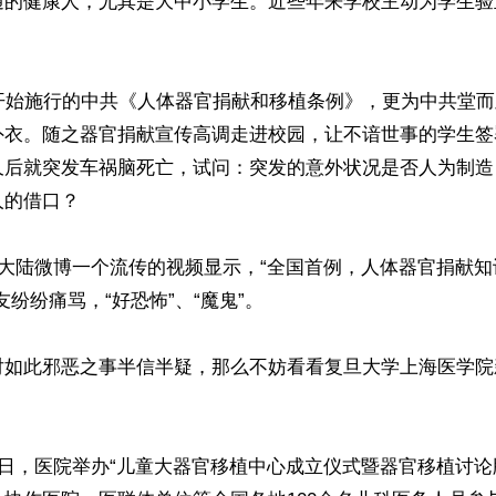
通的健康人，尤其是大中小学生。近些年来学校主动为学生验
日开始施行的中共《人体器官捐献和移植条例》，更为中共堂
外衣。随之器官捐献宣传高调走进校园，让不谙世事的学生签
久后就突发车祸脑死亡，试问：突发的意外状况是否人为制造
的借口？

，大陆微博一个流传的视频显示，“全国首例，人体器官捐献
纷纷痛骂，“好恐怖”、“魔鬼”。

如此邪恶之事半信半疑，那么不妨看看复旦大学上海医学院新
1日，医院举办“儿童大器官移植中心成立仪式暨器官移植讨论