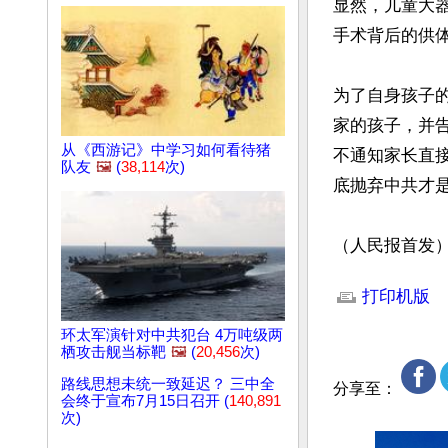
显然，儿童大
手术背后的供体
为了自身孩子
家的孩子，并
从《西游记》中学习如何看待猪
不通知家长直
队友
🖼️
(
38,114
次)
底抛弃中共才是
（人民报首发
文章网址: http://w
打印机版
环太军演针对中共犯台 4万吨级两
栖攻击舰当标靶
🖼️
(
20,456
次)
路线思想未统一致延迟？ 三中全
分享至：
会终于宣布7月15日召开 (
140,891
次)