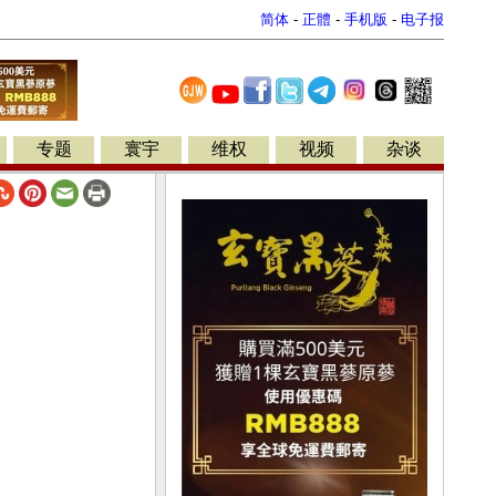
简体
-
正體
-
手机版
-
电子报
专题
寰宇
维权
视频
杂谈