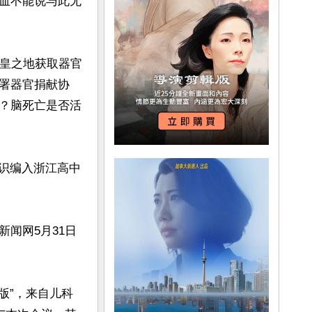
血不能说与此无
而皇之地获取器官
署器官捐献协
？脑死亡是否活
知识编入浙江高中
闻网5月31日
版”，来自儿科