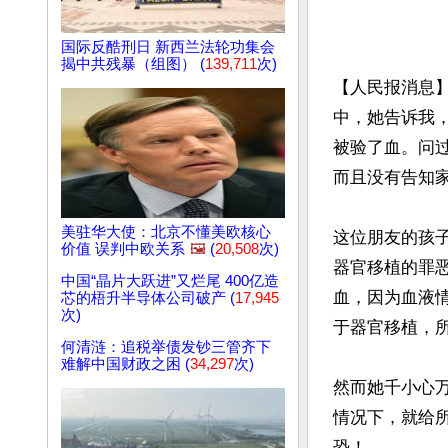
国际反酷刑日 新西兰法轮功集会
揭中共残暴（组图） (
139,711
次)
【人民报消息
中，她告诉我
被验了血。问
而且没有告知家
美驻华大使：北京不懂美欧核心
这位朋友的孩
价值 误判中欧关系
🖼️
(
20,508
次)
器官移植的罪
中国“晶片大跃进”又烂尾 400亿造
血，因为血液
芯的梧升半导体公司破产 (
17,945
次)
于器官移植，所
何清涟：追税举债发钞三管齐下
难解中国财政之困 (
34,297
次)
然而她千小心
情况下，就给
恐！
