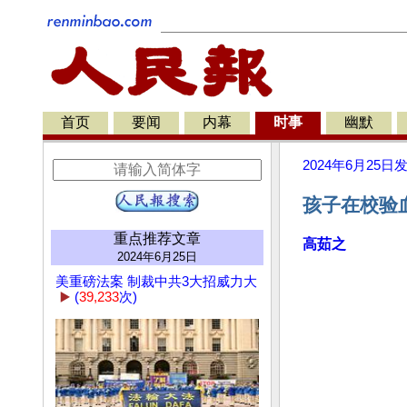
首页
要闻
内幕
时事
幽默
2024年6月25日
孩子在校验
重点推荐文章
高茹之
2024年6月25日
美重磅法案 制裁中共3大招威力大
▶️
(
39,233
次)