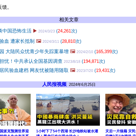
反馈。
相关文章
”谈中国恐怖生活
▶️
(
24,261
次)
2024/3/23
验血 遭家长抵制
🖼️
(
28,810
次)
2024/3/11
园 大陆民众忧青少年失踪案暴增
🖼️
(
165,399
次)
2024/2/10
担忧！中共承认全国基因调查
(
194,871
次)
2023/8/18
居民验血建档 网友忧被随用随取
🖼️
(
19,431
次)
2023/7/20
人民报视频
2024年6月25日
国派克预测世界迎
1小时下了54个西湖 长沙地铁站被水灌
灾后一片狼藉 灾