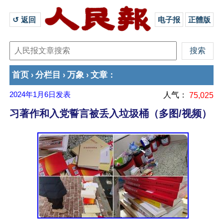
↺ 返回 
电子报
正體版
首页
分栏目
万象
文章
›
›
›
：
2024年1月6日
发表
人气：
75,025
习著作和入党誓言被丢入垃圾桶（多图/视频）