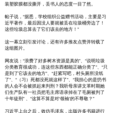
装塑胶膜都没撕开，丢书人的态度一目了然。

帖子说，“据悉，学校组织公益赠书活动，主要是习
近平著作，最后因没人要就被丢在垃圾桶旁边了！
这些垃圾总算去了它们该去的地方！”

这一幕立刻引发讨论，还有许多推友点赞并转载了
这组图片。

网友说：“浪费了好多树木资源是真的”、“说明垃圾
分类教育很成功，连这些东西都能正确分类了”、“只
是到了它该去的地方”、“赶紧写吧，村头厕所没纸
了”、“（习）死都没死就这样了”、“我担心的是扔书
的人会不会被抓起来判刑？我听母亲讲文革时期她
们生产队有一社员把毛主席语录掉在了毛厕被判了
十年徒刑” 、“这算不算是对‘领袖’的不尊敬？”

习近平上台之后，效仿毛泽东，出版许多书籍进行