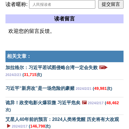
读者暱称:
读者留言
欢迎您的留言反馈。
相关文章：
加拉格尔：习近平若试图侵略台湾一定会失败
🖼️▶️
(
31,715
次)
2024/2/23
习近平“新房改”是一场危险的豪赌
(
49,981
次)
2024/2/21
诡异！政变电影火爆双微 习近平危矣
🖼️
(
48,462
2024/2/17
次)
艾星人40年前的预言：2024人类将觉醒 历史将有大改观
▶️
(
146,798
次)
2024/2/17