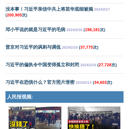
没本事！习近平亲信中共上将苗华底细被揭
2024/2/17
(
200,905
次)
邓小平说的就是习近平的毛病
(
196,181
次)
2024/2/16
普京对习近平的讽刺与调侃
(
37,775
次)
2024/2/16
习近平的偏执令中国变得孤立和封闭
(
27,728
次)
2024/2/16
习近平在恐惧什么？官方照片泄密
(
34,603
次)
2024/2/13
人民报视频: