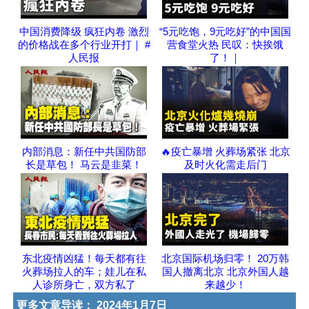
中国消费降级 疯狂内卷 激烈
“5元吃饱，9元吃好”的中国国
的价格战在多个行业开打｜ #
营食堂火热 民叹：快挨饿
人民报
了！｜
内部消息：新任中共国防部
🔥疫亡暴增 火葬场紧张 北京
长是草包！ 马云是韭菜！
及时火化需走后门
东北疫情凶猛！每天都有往
北京国际机场归零！ 20万韩
火葬场拉人的车；娃儿在私
国人撤离北京 北京外国人越
人诊所身亡，双方私了
来越少！
更多文章导读：
2024年1月7日