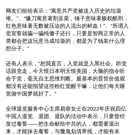
网友们纷纷表示：“寓意共产党被送入历史的垃圾
堆。”、“镰刀寓意著割韭菜，锤子意味著极权酷刑，
红色意味著无数被压迫的人流出的鲜血！”、“所谓入
党宣誓就骗一骗纯傻子还行，只要是智商正常的人
类都会把这玩意当成垃圾的，都是为了钱装什么理
想分子。”

还有人表示，“恕我直言，入党就是入黑社会。听党
话跟党走，今天恨日本明天恨美国，大脑的指令听
命于党，毫无自主思维判断。最基本的普世价值观
都没有还能指望这些粉红觉醒干嘛，让他们每天睡
觉做中国梦就好了。”

全球退党服务中心主席易蓉女士在2022年庆祝四亿
中国人退党、退团、退队的活动中表示，只要曾经
发过毒誓——把生命献给中共的人，都需要退出
来，才能抹去毒誓，与魔鬼划清界线，才能有未