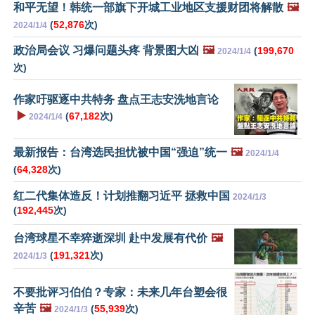
和平无望！韩统一部旗下开城工业地区支援财团将解散
🖼️
(
52,876
次)
2024/1/4
政治局会议 习爆问题头疼 背景图大凶
🖼️
(
199,670
2024/1/4
次)
作家吁驱逐中共特务 盘点王志安洗地言论
▶️
(
67,182
次)
2024/1/4
最新报告：台湾选民担忧被中国“强迫”统一
🖼️
2024/1/4
(
64,328
次)
红二代集体造反！计划推翻习近平 拯救中国
2024/1/3
(
192,445
次)
台湾球星不幸猝逝深圳 赴中发展有代价
🖼️
(
191,321
次)
2024/1/3
不要批评习伯伯？专家：未来几年台塑会很
辛苦
🖼️
(
55,939
次)
2024/1/3