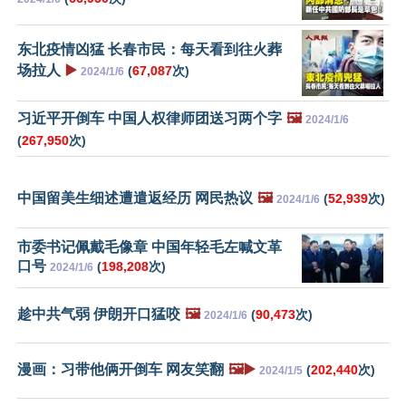
东北疫情凶猛 长春市民：每天看到往火葬
场拉人
▶️
(
67,087
次)
2024/1/6
习近平开倒车 中国人权律师团送习两个字
🖼️
2024/1/6
(
267,950
次)
中国留美生细述遭遣返经历 网民热议
🖼️
(
52,939
次)
2024/1/6
市委书记佩戴毛像章 中国年轻毛左喊文革
口号
(
198,208
次)
2024/1/6
趁中共气弱 伊朗开口猛咬
🖼️
(
90,473
次)
2024/1/6
漫画：习带他俩开倒车 网友笑翻
🖼️▶️
(
202,440
次)
2024/1/5