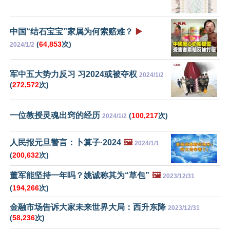
中国“结石宝宝”家属为何索赔难？
▶️
(
64,853
次)
2024/1/2
军中五大势力反习 习2024或被夺权
2024/1/2
(
272,572
次)
一位教授灵魂出窍的经历
(
100,217
次)
2024/1/2
人民报元旦警言：卜算子·2024
🖼️
2024/1/1
(
200,632
次)
董军能坚持一年吗？姚诚称其为“草包”
🖼️
2023/12/31
(
194,266
次)
金融市场告诉大家未来世界大局：西升东降
2023/12/31
(
58,236
次)