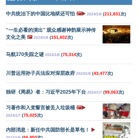
中共统治下的中国比地狱还可怕
🖼️▶️
(
211,831
次)
2024/1/8
“一生必看的演出” 观众感谢神韵展示神传
文化之美
🖼️
(
151,602
次)
2024/1/8
马航370失踪之谜
(
75,314
次)
2024/1/8
川普运用孙子兵法应对深层政府
(
43,477
次)
2024/1/8
独研《周易》者：习近平2025年下台
(
99,063
次)
2024/1/7
习著作和入党誓言被丢入垃圾桶
🖼️▶️
(
75,025
次)
2024/1/7
内部消息：新任中共国防部长是草包！
▶️
(
66,950
次)
2024/1/6