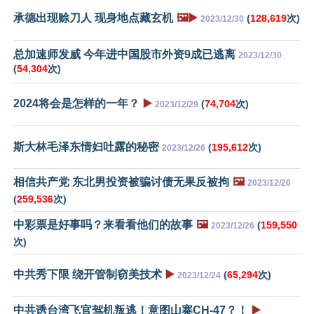
承德出现赊刀人 现身地点藏玄机
🖼️▶️
(
128,619
次)
2023/12/30
总加速师发威 今年进中国股市外资9成已逃离
2023/12/30
(
54,304
次)
2024将会是怎样的一年？
▶️
(
74,704
次)
2023/12/29
斯大林毛泽东情妇吐露的秘密
(
195,612
次)
2023/12/26
相信共产党 东北男投资被骗讨债无果反被拘
🖼️
2023/12/26
(
259,536
次)
中彩票是好事吗？来看看他们的故事
🖼️
(
159,550
2023/12/26
次)
中共秀下限 绕开管制窃美技术
▶️
(
65,294
次)
2023/12/24
中共诱台湾飞官驾机叛逃！意图山寨CH-47？！
▶️