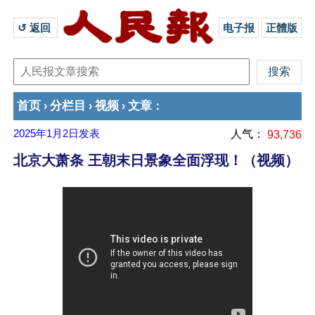
↺ 返回 
电子报
正體版
首页
分栏目
视频
文章
›
›
›
：
2025年1月2日
发表
人气：
93,736
北京大萧条 王朝末日景象全面浮现！（视频）