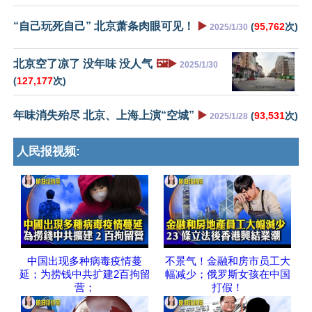
“自己玩死自己” 北京萧条肉眼可见！
▶️
(
95,762
次)
2025/1/30
北京空了凉了 没年味 没人气
🖼️▶️
2025/1/30
(
127,177
次)
年味消失殆尽 北京、上海上演“空城”
▶️
(
93,531
次)
2025/1/28
人民报视频:
中国出现多种病毒疫情蔓
不景气！金融和房市员工大
延；为捞钱中共扩建2百拘留
幅减少；俄罗斯女孩在中国
营；
打假！