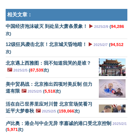
相关文章：
中国经济泡沫破灭 到处呈大萧条景象！
▶️
(
94,286
2025/2/9
次)
12级狂风袭击北京！北京城天昏地暗！
▶️
(
94,512
2025/2/7
次)
北京遇上西雅图：我不知道我哭的是谁？
🖼️
(
87,539
次)
2025/2/5
美中贸易战：北京推出四项对美反制 但力
道有限
🖼️
(
5,518
次)
2025/2/5
活在自己世界里应对川普 北京官场笑看习
近平大梦春秋
🖼️
(
159,066
次)
2025/2/5
卢比奥：港企与中企无异 李嘉诚的港口受北京控制
2025/2/1
(
5,971
次)