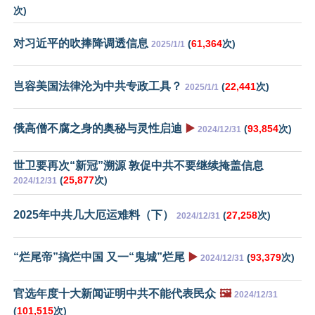
次)
对习近平的吹捧降调透信息
(
61,364
次)
2025/1/1
岂容美国法律沦为中共专政工具？
(
22,441
次)
2025/1/1
俄高僧不腐之身的奥秘与灵性启迪
▶️
(
93,854
次)
2024/12/31
世卫要再次“新冠”溯源 敦促中共不要继续掩盖信息
(
25,877
次)
2024/12/31
2025年中共几大厄运难料（下）
(
27,258
次)
2024/12/31
“烂尾帝”搞烂中国 又一“鬼城”烂尾
▶️
(
93,379
次)
2024/12/31
官选年度十大新闻证明中共不能代表民众
🖼️
2024/12/31
(
101,515
次)