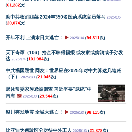
(
61,282
次)
助中共收割韭菜 2024年350名医药系统官员落马
2025/1/5
(
20,074
次)
开年不利 上演末日大逃亡！
▶️
(
94,811
次)
2025/1/4
天下奇谭（106）拾金不昧得福报 或发家或病消或子孙发
达
(
101,984
次)
2025/1/4
中共祸国毁世 网友：世界应在2025年对中共算这几笔账
（下）
(
21,045
次)
2025/1/3
退休常委家族恐被倒查 习近平要“武统”中
南海
🖼️
(
29,544
次)
2025/1/3
银川突发地震 全城大逃亡！
▶️
(
98,115
次)
2025/1/3
比亚迪为何敢区分对待中外工人
(
21,878
次)
2025/1/3