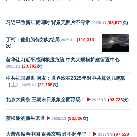
习近平致新年贺词时 背景无照片不寻常
(
63,971
次)
2025/1/3
丁柯：他们为何如此结局
(
110,313
2025/1/2
次)
苗华让习近平感到极度危险 中共大规模扩建留置中心
(
23,702
次)
2025/1/2
中共祸国毁世 网友：世界应在2025年对中共算这几笔账
（上）
(
21,705
次)
2025/1/2
北京大萧条 王朝末日景象全面浮现！
▶️
(
93,736
次)
2025/1/2
蒲松龄的前生来世
▶️
(
93,826
次)
2025/1/2
大萧条席卷中国 百姓哀鸣 过不起年了！
▶️
(
97,520
2025/1/2