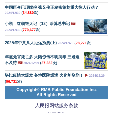
中国巨变已现端倪 张又侠正秘密策划重大惊人行动？
(
34,880
次)
2024/12/30
小说：红朝毁灭记（12）暗算总书记
🖼️
(
770,677
次)
2024/12/30
2025年中共几大厄运预测(上)
(
28,271
次)
2024/12/29
年底党官死亡多 大陆惊传不明病毒 三退迫
不及待
🖼️
(
27,282
次)
2024/12/29
堪比疫情大爆发 各地医院爆满 火化炉烧崩！
▶️
2024/12/29
(
96,731
次)
Copyright© RMB Public Foundation Inc.
All Rights Reserved
人民报网站服务条款