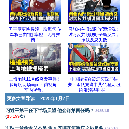
习再度更换将领一脸晦气 传
习张内斗激烈陆军遭清洗；
军权已由“他”掌控；无可救
讨习反共频现吁全民反共；
药！
承认反腐失败
上海地铁11号线突发事件！
中国经济奇迹幻灭政局待
多角度现场画面：俯视角、
变；承认充当中共代理人 纽
车内视角、
约侨领待判罪；
更多文章导读：
2025年1月2日
习近平第三任下半场展望 他会谋第四任吗？
2025/1/5
(
25,159
次)
军队一号命令又不见 张又侠排在何衞东之后是假
2025/1/5