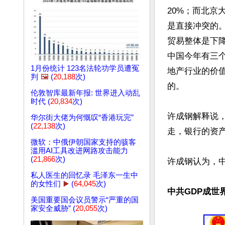
20%；而北京
是直接冲突的。
贸易整体是下降
中国今年有三
1月份统计 123名法轮功学员遭冤
地产行业的价值
判
🖼️
(
20,188
次)
的。

伦敦智库最新年报: 世界进入动乱
时代 (
20,834
次)
许成钢解释说
华尔街大佬为何慨叹“香港玩完”
(
22,138
次)
走，银行的资
微软：中俄伊朝国家支持的骇客
滥用AI工具改进网路攻击能力
(
21,866
次)
许成钢认为，中
私人医生的回忆录 毛泽东一生中
的女性们
▶️
(
64,045
次)
中共GDP成世
美国重要国会议员警示“严重的国
家安全威胁” (
20,055
次)