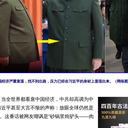
国经济严重衰退，找不到出路，压力已经在习近平的身材上显现出来。（网络图
】当全世界都看衰中国经济，中共却高调为中
习近平甚至大言不惭的声称：放眼全球仍然是
”。这番话被网友嘲讽是“砂锅里炖驴头——肉