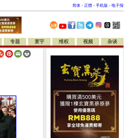
简体
-
正體
-
手机版
-
电子报
专题
寰宇
维权
视频
杂谈