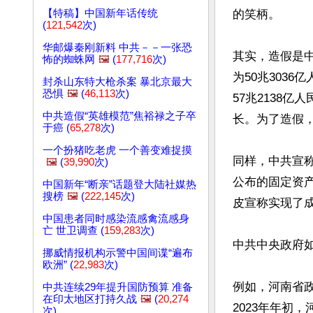
【特稿】中国新年话传统
的笑柄。

(
121,542
次)
华邮爆秦刚新料 中共－－一张恐
其实，造假是中
怖的蜘蛛网
🖼️
(
177,716
次)
为50兆3036
封杀山东特大枪杀案 暴北京最大
恐惧
🖼️
(
46,113
次)
57兆2138亿
中共造假“英雄模范”焦裕禄之子卒
长。为了造假，
于癌 (
65,278
次)
一个扮猪吃老虎 一个善变难捉摸
同样，中共宣称2
🖼️
(
39,990
次)
公布的固定资产
中国新年“断亲”话题登大陆社媒热
搜榜
🖼️
(
222,145
次)
皮宣称实现了成
中国患者同时感染流感禽流感身
亡 世卫调查 (
159,283
次)
中共中央政府如
挪威情报机构示警中国间谍“遍布
欧洲” (
22,983
次)
例如，河南省政
中共连续29年提升国防预算 准备
在印太地区打持久战
🖼️
(
20,274
2023年年初
次)