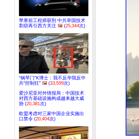
苹果前工程师获刑 中共举国技术
剽窃再引西方关注
🖼️
(
25,344
次)
“钢琴门”K博士：我不反华我反中
共“控制狂”
🖼️
(
33,599
次)
爱沙尼亚对外情报局：中国技术
对西方基础设施构成越来越大威
胁 (
20,381
次)
欧盟考虑对三家中国企业实施出
口禁令 (
20,404
次)