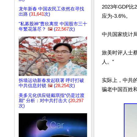
2023年GDP
龙年新春 中国农民工依然在寻找
出路 (
31,641
次)
应为-3.6%。

"私募股神"曹欣离世 中国股市三十
年繁花落尽？
🖼️
(
22,567
次)
中共国家统计
旅美时评人士
人。”

实际上，中共
拆墙运动新春发起联署 呼吁打破
中共信息封锁
🖼️
(
28,254
次)
骗老中国百姓
美多元化供应链戴琪指“仍是过渡
期” 分析：对中共打击大 (
20,297
次)