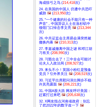
海成惊弓之鸟 (
214,418
次)
24. 在美国的中国人 仍遭中共恐吓
威胁
🖼️
(
213,950
次)
25. “一个健康的社会不能只有一种
声音”，中国异议人士在洛杉矶中
领馆门口悼念李文亮
🖼️
(
213,344
次)
26. 中共证监会主席易会满突然被
撤换内幕
🖼️
(
210,313
次)
27. 李嘉诚撤离中国之谜 和邓江胡
习有关 (
208,990
次)
28. 习豁出去了！三中全会可能讨
论夫人入政治局 (
208,927
次)
29. 来头不小！英国小粉红是预备
党员？引外界关注
🖼️
(
208,519
次)
30. 习近平出席慰问演出脚步不稳
许其亮露面
🖼️
(
206,221
次)
31. 中国A股大跌 网友呼吁美国：
赶紧打过来吧
🖼️
(
205,638
次)
32. X网友指点河南省政府：别忘
了把2022年的数字改一下
🖼️