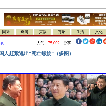
国际
奇闻
灾祸
万象
生活
文化
人气：
75,002
分享：
发表
中国人赶紧逃出“死亡螺旋”（多图）