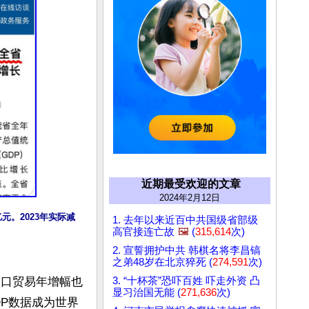
近期最受欢迎的文章
2024年2月12日
亿元。2023年实际减
1. 去年以来近百中共国级省部级
高官接连亡故
🖼️
(
315,614
次)
2. 宣誓拥护中共 韩棋名将李昌镐
之弟48岁在北京猝死 (
274,591
次)
，出口贸易年增幅也
3. “十杯茶”恐吓百姓 吓走外资 凸
显习治国无能 (
271,636
次)
DP数据成为世界