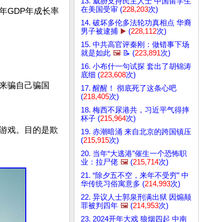
13. 威胁支持民主人士 中国留学生
在美国受审 (
228,203
次)
3年GDP年成长率
14. 破坏多伦多法轮功真相点 华裔
男子被逮捕
▶️
(
228,112
次)
15. 中共高官评秦刚：做错事下场
就是如此
🖼️
📝 (
223,891
次)
16. 小布什一句试探 套出了胡锦涛
底细 (
223,608
次)
据来骗自己骗国
17. 醒醒！ 彻底死了这条心吧
(
218,405
次)
18. 梅西不尿港共，习近平气得摔
杯子 (
215,964
次)
游戏。目的是欺
19. 赤潮暗涌 来自北京的跨国镇压
(
215,915
次)
20. 当年“大逃港”催生一个恐怖职
业：拉尸佬
🖼️
(
215,714
次)
21. “除夕五不空，来年不受穷” 中
华传统习俗寓意多 (
214,993
次)
22. 异议人士郭泉刑满出狱 因煽颠
罪被判四年
🖼️
(
214,953
次)
23. 2024开年大戏 狼烟四起 中南