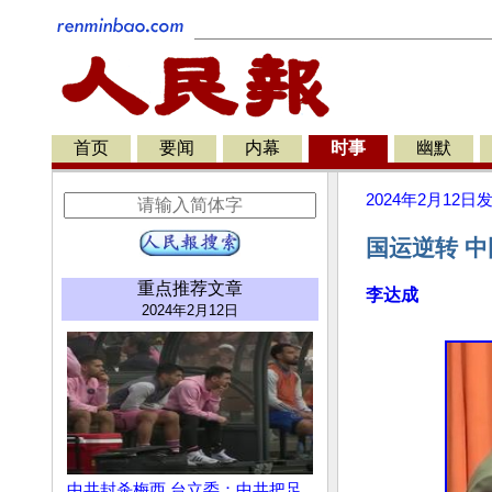
首页
要闻
内幕
时事
幽默
2024年2月12日
国运逆转 
重点推荐文章
李达成
2024年2月12日
中共封杀梅西 台立委：中共把足