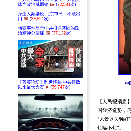
球当政治威而钢
🖼️
(
72,534
次)
身边人频染疫 北京市民：不敢出
门
🖼️
(
29,521
次)
梅西事件显示中共根深蒂固的政
治精神分裂症
🖼️
(
37,132
次)
【菁英论坛】乱世降临 中共建政
中
以来最大命案
▶️
(
59,747
次)
【人民报消息
国经济造势，
“风景这边独好
烂嘴不烂”。
