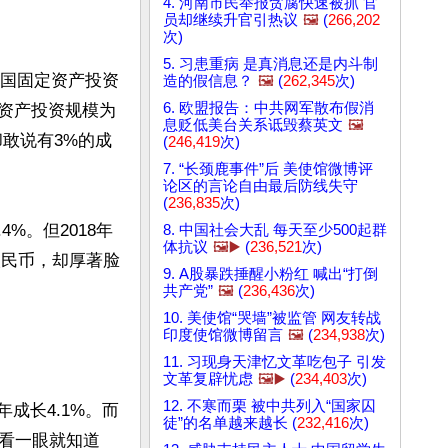
4. 河南市民举报贪腐快速被抓 官
员却继续升官引热议
🖼️
(
266,202
次)
5. 习患重病 是真消息还是内斗制
全国固定资产投资
造的假信息？
🖼️
(
262,345
次)
6. 欧盟报告：中共网军散布假消
固定资产投资规模为
息贬低美台关系诋毁蔡英文
🖼️
局却敢说有3%的成
(
246,419
次)
7. “长颈鹿事件”后 美使馆微博评
论区的言论自由最后防线失守
(
236,835
次)
4%。但2018年
8. 中国社会大乱 每天至少500起群
体抗议
🖼️▶️
(
236,521
次)
兆人民币，却厚著脸
9. A股暴跌捶醒小粉红 喊出“打倒
共产党”
🖼️
(
236,436
次)
10. 美使馆“哭墙”被监管 网友转战
印度使馆微博留言
🖼️
(
234,938
次)
11. 习现身天津忆文革吃包子 引发
文革复辟忧虑
🖼️▶️
(
234,403
次)
12. 不寒而栗 被中共列入“国家囚
年成长4.1%。而
徒”的名单越来越长 (
232,416
次)
需看一眼就知道