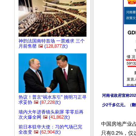
神韵法国南特首场 一票难求 三个
月前售罄
🖼️
(
128,877
次)
河南省政府宣称202
热议！普京“祸水东引” 挑明习正寻
求妥协
🖼️
(
87,228
次)
少2千多亿元。（翻拍
墙内大年进香镜头刷屏 零零后再
次火爆全网
🖼️
(
41,862
次)
中国房地产业占
前日本驻华大使：习的气场已完
全改变
🖼️
(
62,904
次)
只有0.2%，