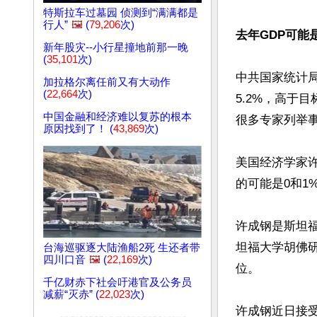
特斯拉车过墓园 侦测到“满满都是
行人”
🖼️
(
79,206
次)
去年GDP可能
新年股灾--小行星撞地前那一晚
(
35,101
次)
中共国家统计局
加拉格尔离任前又有大动作
(
22,664
次)
5.2%，高于
中国金融和经济难以复苏的根本
很多专家列举事
原因找到了！ (
43,869
次)
美国经济学家许
的可能是0和1
许成钢是斯坦
坦福大学胡佛研
台海巡驱逐大陆渔船2死 生还者带
四川口音
🖼️
(
22,169
次)
位。

千亿财赤下社会吁港官及公务员
减薪“灭赤” (
22,023
次)
许成钢近日接