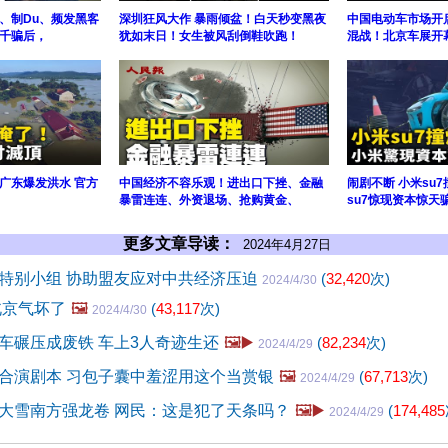
、制Du、频发黑客
深圳狂风大作 暴雨倾盆！白天秒变黑夜
中国电动车市场开启
千骗后，
犹如末日！女生被风刮倒鞋吹跑！
混战！北京车展开
广东爆发洪水 官方
中国经济不容乐观！进出口下挫、金融
闹剧不断 小米su
暴雷连连、外资退场、抢购黄金、
su7惊现资本惊天
更多文章导读：
2024年4月27日
特别小组 协助盟友应对中共经济压迫
(
32,420
次)
2024/4/30
北京气坏了
🖼️
(
43,117
次)
2024/4/30
车碾压成废铁 车上3人奇迹生还
🖼️▶️
(
82,234
次)
2024/4/29
合演剧本 习包子囊中羞涩用这个当赏银
🖼️
(
67,713
次)
2024/4/29
大雪南方强龙卷 网民：这是犯了天条吗？
🖼️▶️
(
174,485
2024/4/29