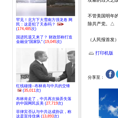
坟墓的毁灭之战
不管美国明年
罕见！北方下大雪南方强龙卷 网
除共产党。△

民：这是犯了天条吗？
🖼️▶️
(
174,485
次)
国进民退又来了？ 财政部称打造
（人民报首发
金融业“国家队” (
19,045
次)
文章网址: http://w
打印机版
分享至：
红线碰撞--布林肯与中共的交锋
🖼️
(
35,011
次)
布林肯走了，中共再次操弄失落
的中国网民反美 (
27,719
次)
菲律宾否认与中共达成协议，称
这是宣传伎俩 (
13,893
次)