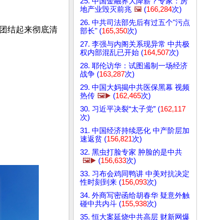
25. 中国金融界大降薪？专家：房
地产业毁灭前兆
🖼️
(
166,284
次)
26. 中共司法部先后有过五个"污点
团结起来彻底清
部长" (
165,350
次)
27. 李强与内阁关系现异常 中共极
权内部混乱已开始 (
164,507
次)
28. 耶伦访华：试图遏制一场经济
战争 (
163,287
次)
29. 中国大妈揭中共医保黑幕 视频
热传
🖼️▶️
(
162,465
次)
30. 习近平决裂“太子党” (
162,117
次)
31. 中国经济持续恶化 中产阶层加
速返贫 (
156,821
次)
32. 黑虫打脸专家 肿脸的是中共
🖼️▶️
(
156,633
次)
33. 习布会鸡同鸭讲 中美对抗决定
性时刻到来 (
156,093
次)
34. 外商写密函给胡春华 疑意外触
碰中共内斗 (
155,938
次)
35. 恒大案延烧中共高层 财新网爆