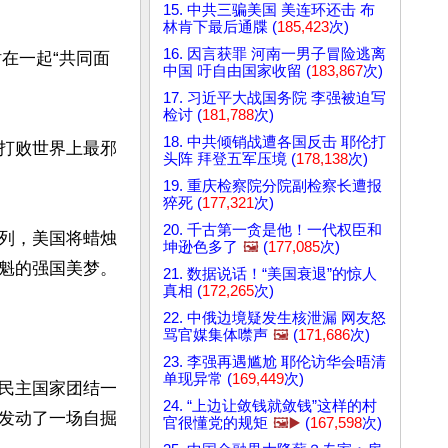
15. 中共三骗美国 美连环还击 布
林肯下最后通牒 (
185,423
次)
16. 因言获罪 河南一男子冒险逃离
站在一起“共同面
中国 吁自由国家收留 (
183,867
次)
17. 习近平大战国务院 李强被迫写
检讨 (
181,788
次)
18. 中共倾销战遭各国反击 耶伦打
打败世界上最邪
头阵 拜登五军压境 (
178,138
次)
19. 重庆检察院分院副检察长遭报
猝死 (
177,321
次)
20. 千古第一贪是他！一代权臣和
列，美国将蜡烛
坤逊色多了
🖼️
(
177,085
次)
魁的强国美梦。

21. 数据说话！“美国衰退”的惊人
真相 (
172,265
次)
22. 中俄边境疑发生核泄漏 网友怒
骂官媒集体噤声
🖼️
(
171,686
次)
23. 李强再遇尴尬 耶伦访华会晤清
单现异常 (
169,449
次)
民主国家团结一
24. “上边让敛钱就敛钱”这样的村
发动了一场自掘
官很懂党的规矩
🖼️▶️
(
167,598
次)