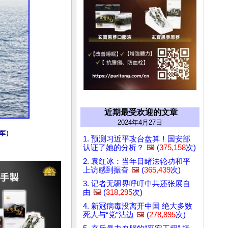
近期最受欢迎的文章
2024年4月27日
海军）
1. 预测习近平攻台盘算！国安部
认证了她的分析？
🖼️
(
375,158
次)
2. 袁红冰：当年目睹法轮功和平
上访感到振奋
🖼️
(
365,439
次)
3. 记者无疆界呼吁中共还张展自
由
🖼️
(
318,295
次)
4. 新冠病毒没离开中国 绝大多数
死人与“党”沾边
🖼️
(
278,895
次)