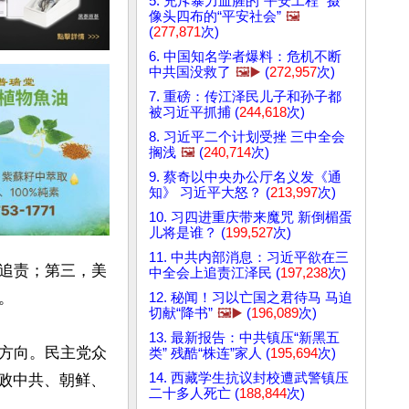
5. 充斥暴力血腥的“平安工程” 摄
像头四布的“平安社会”
🖼️
(
277,871
次)
6. 中国知名学者爆料：危机不断
中共国没救了
🖼️▶️
(
272,957
次)
7. 重磅：传江泽民儿子和孙子都
被习近平抓捕 (
244,618
次)
8. 习近平二个计划受挫 三中全会
搁浅
🖼️
(
240,714
次)
9. 蔡奇以中央办公厅名义发《通
知》 习近平大怒？ (
213,997
次)
10. 习四进重庆带来魔咒 新倒楣蛋
儿将是谁？ (
199,527
次)
11. 中共内部消息：习近平欲在三
追责；第三，美
中全会上追责江泽民 (
197,238
次)


12. 秘闻！习以亡国之君待马 马迫
切献“降书”
🖼️▶️
(
196,089
次)
13. 最新报告：中共镇压“新黑五
方向。民主党众
类” 残酷“株连”家人 (
195,694
次)
14. 西藏学生抗议封校遭武警镇压
打败中共、朝鲜、
二十多人死亡 (
188,844
次)