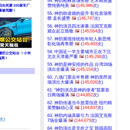
54. 神韵柏林首场售罄 艺术精英盛
赞纯善纯美
🖼️
(
145,986
次)
生死赛 200家车厂
幕被骂翻！
55. 神韵助道德的提升 彰化首场售
罄 县长盛赞
🖼️
(
145,747
次)
56. 神韵演员四次谢幕 法国艾克斯
观众起立致敬
🖼️
(
145,554
次)
57. 神韵展现传统给年轻人新思维
彰化场再售罄
🖼️
(
145,403
次)
58. 中国近一半主要城市正在下沉
7撞烂公交站台 ！小米
北京天津最严重
🖼️
(
145,268
次)
骗局！
59. 神韵是神安排的作品 台湾28场
演出全爆满
🖼️
(
145,154
次)
60. 八场门票去年售罄 神韵里昂首
场演出大爆满
🖼️
(
145,026
次)
61. “神韵演员是神的使者”苗栗首
日两场爆满
🖼️
(
144,852
次)
62. 神韵传递当今急需信息 纽约精
英赞触动心灵
🖼️
(
144,837
次)
63. 神韵内涵具吸引力 法国艾克斯
次)
7场全爆满
🖼️
(
144,679
次)
64. 神韵演出是无价之宝 韩国高阳