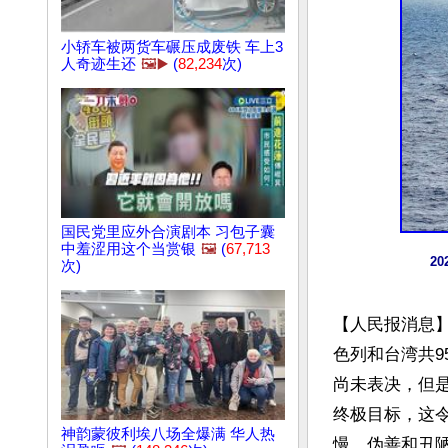
小轿车被两货车碾压成废铁 车上3
人奇迹生还
🖼️▶️
(
82,234
次)
国民党里应外合演剧本 习包子囊
中羞涩用这个当赏银
🖼️
(
67,713
2
次)
【人民报消息】
色列和台湾共9
尚未表决，但
终极目标，这
神韵蒙彼利埃八场全爆满 华人热
慢、伪善和丑