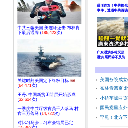
谎话连篇！中共援俄
事件，遭遇中共百骗
中共三骗美国 美连环还击 布林肯
下最后通牒 (
185,423
次)
广东泄洪多村灭顶！
泄洪 居民猝不及防
美国务院成立
关键时刻美国定下终极目标
🖼️
(
64,471
次)
布林肯离京 
王丹: 中国新贫困阶层开始形成
小轿车被两货
(
32,694
次)
国民党里应外
一季度中共厅级官员千人落马 村
官三万落马 (
14,722
次)
罕见！北方下
对比习马会，习布会结局已定
(
15,363
次)