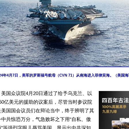
024年4月7日，美军的罗斯福号航母（CVN 71）从南海进入菲律宾海。（美国
美国众议院4月20日通过了给予乌克兰、以
50亿美元的援助的议案后，尽管当时参议院
是美国国会议员们在辩论当中，终于辨明了其
令中共惊恐万分，气急败坏之下用“自私、傲
陋”等强烈字眼儿辱骂美国。显示出中共深知