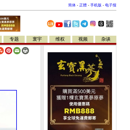
简体
-
正體
-
手机版
-
电子报
专题
寰宇
维权
视频
杂谈