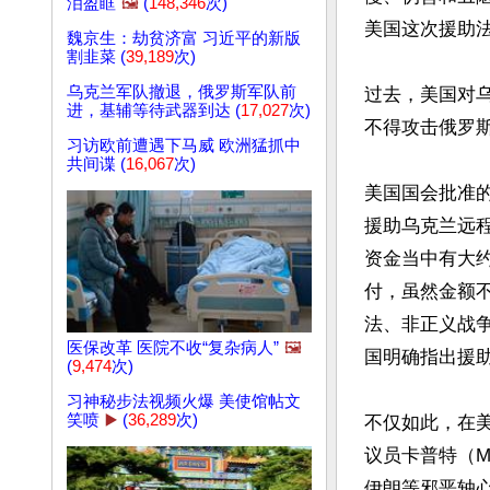
泪盈眶
🖼️
(
148,346
次)
美国这次援助法
魏京生：劫贫济富 习近平的新版
割韭菜 (
39,189
次)
乌克兰军队撤退，俄罗斯军队前
过去，美国对
进，基辅等待武器到达 (
17,027
次)
不得攻击俄罗斯
习访欧前遭遇下马威 欧洲猛抓中
共间谍 (
16,067
次)
美国国会批准
援助乌克兰远
资金当中有大约
付，虽然金额
法、非正义战
医保改革 医院不收“复杂病人”
🖼️
国明确指出援
(
9,474
次)
习神秘步法视频火爆 美使馆帖文
笑喷
▶️
(
36,289
次)
不仅如此，在
议员卡普特（M
伊朗等邪恶轴心