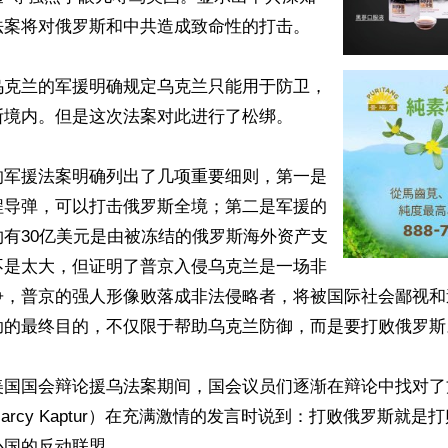
案将对俄罗斯和中共造成致命性的打击。

乌克兰的军援明确规定乌克兰只能用于防卫，
境内。但是这次法案对此进行了松绑。

的军援法案明确列出了几项重要细则，第一是
程导弹，可以打击俄罗斯全境；第二是军援的
有30亿美元是由被冻结的俄罗斯海外资产支
不是太大，但证明了普京入侵乌克兰是一场非
争，普京的强人形像败落成非法侵略者，将被国际社会鄙视和
助的最终目的，不仅限于帮助乌克兰防御，而是要打败俄罗斯。
美国国会辩论援乌法案期间，国会议员们逐渐在辩论中找对了
arcy Kaptur）在充满激情的发言时说到：打败俄罗斯就是
国的反动联盟。
