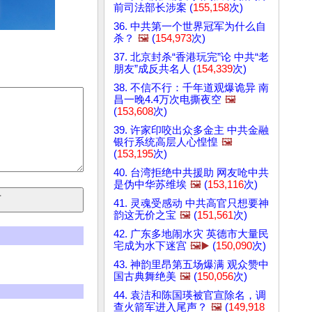
前司法部长涉案 (
155,158
次)
36. 中共第一个世界冠军为什么自
杀？
🖼️
(
154,973
次)
37. 北京封杀“香港玩完”论 中共“老
朋友”成反共名人 (
154,339
次)
38. 不信不行：千年道观爆诡异 南
昌一晚4.4万次电撕夜空
🖼️
(
153,608
次)
39. 许家印咬出众多金主 中共金融
银行系统高层人心惶惶
🖼️
(
153,195
次)
40. 台湾拒绝中共援助 网友呛中共
是伪中华苏维埃
🖼️
(
153,116
次)
41. 灵魂受感动 中共高官只想要神
韵这无价之宝
🖼️
(
151,561
次)
42. 广东多地闹水灾 英德市大量民
宅成为水下迷宫
🖼️▶️
(
150,090
次)
43. 神韵里昂第五场爆满 观众赞中
国古典舞绝美
🖼️
(
150,056
次)
44. 袁洁和陈国瑛被官宣除名，调
查火箭军进入尾声？
🖼️
(
149,918