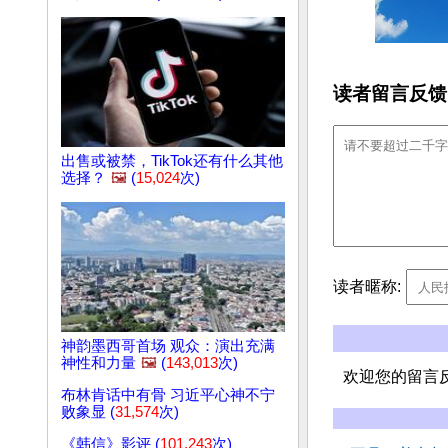
读者留言反馈
出售或被禁，TikTok还有什么其他
选择？
🖼️
(
15,024
次)
读者暱称:
神韵墨西哥首场 观众：演出充满
神性和力量
🖼️
(
143,013
次)
欢迎您的留言
布林肯话中有骨 习近平心神不宁
败象显 (
31,574
次)
《韩信》影评 (
101,243
次)