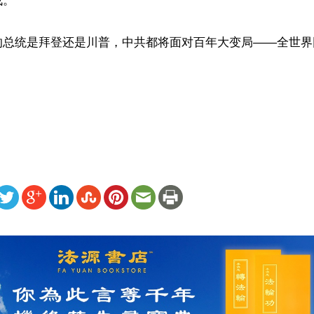
。

的总统是拜登还是川普，中共都将面对百年大变局——全世界
）
ww.renminbao.com/rmb/articles/2024/4/27/82442.html