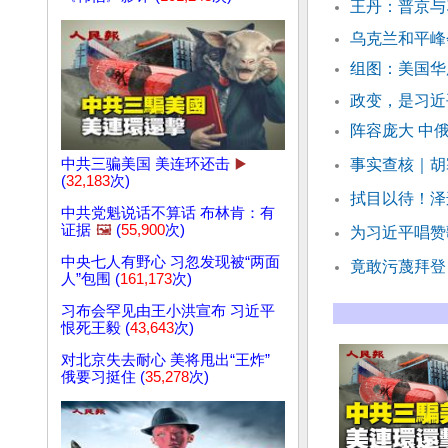
王丹：普京与
乌克兰和平峰
组图：美国华
政变，是习近
阵容庞大 中
中共三骗美国 美连环还击
▶️
事实查核｜胡
(
32,183
次)
拭目以待！泽
中共党魁说话不算话 布林肯：有
证据
🖼️
(
55,900
次)
为习近平唱赞歌
中央七人有野心 习忽发现被“两面
竟敢污蔑拜登
人”包围 (
161,173
次)
习布会罕见由王小洪宣布 习近平
恨死王毅 (
43,643
次)
对北京失去耐心 美将甩出“王炸”
俄要习挺住 (
35,278
次)