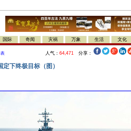
国际
奇闻
灾祸
万象
生活
文化
人气：
64,471
分享：
发表
国定下终极目标（图）