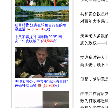
共和党众议员特
对百年大变局”。
瞠目结舌 江青在钓鱼台行宫的奢
靡生活
🖼️
(
157,012
次)
美国绝大多数
中共不再提“中国制造2025” 网
友：牛皮吹破了 (
34,566
次)
恶的政权——中
据许多时评人
两头烧，顾不
但是，梦毕竟是
美印太司令：中共用“温水煮青蛙”
伎俩升温局势
🖼️
(
15,803
次)
由中共在背后
致为打败邪恶