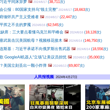
习近平同床异梦
🖼️
(
38,711
次)
2024/6/17
会公报：80国家支持乌“领土完整”
(
18,663
次)
2024/6/17
府缅怀共产主义受难者
🖼️
(
22,447
次)
2024/6/17
平挥之不去的梦魇
(
62,545
次)
2024/6/16
俄缺席：三大要点看懂乌克兰和平峰会
🖼️
(
18,128
次)
2024/6/16
塞武装击沉美国航母？视频移花接木
🖼️
(
146,750
次)
2024/6/14
连斯基：习近平承诺不向俄罗斯出售武器
🖼️
(
18,556
次)
2024/6/14
 GoogleAI机器人“立场”让美议员担忧
🖼️
(
35,000
次)
2024/6/13
？美国立刻丢出一颗小炸弹
🖼️
(
69,807
次)
2024/6/13
人民报视频
2024年4月27日