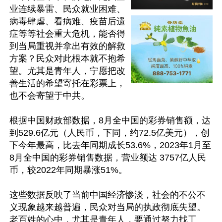
业连续暴雷、民众就业困难、
病毒肆虐、看病难、疫苗后遗
症等等社会重大危机，能否得
到当局重视并拿出有效的解救
方案？民众对此根本就不抱希
望。尤其是青年人，宁愿把改
善生活的希望寄托在彩票上，
也不会寄望于中共。

根据中国财政部数据，8月全中国的彩券销售额，达
到529.6亿元（人民币，下同，约72.5亿美元），创
下今年最高，比去年同期成长53.6%，2023年1月至
8月全中国的彩券销售数据，营业额达 3757亿人民
币，较2022年同期暴涨51%。

这些数据反映了当前中国经济惨淡，社会的不公不
义现象越来越普遍，民众对当局的执政彻底失望。
老百姓的心中，尤其是青年人，要通过努力找工