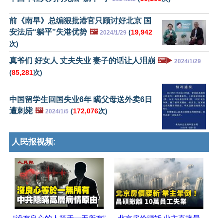
前《南早》总编狠批港官只顾讨好北京 国
安法后“躺平”失港优势
🖼️
(
19,942
2024/1/29
次)
真爷们 好女人 丈夫失业 妻子的话让人泪崩
🖼️▶️
2024/1/29
(
85,281
次)
中国留学生回国失业6年 瞒父母送外卖6日
遭刺毙
🖼️
(
172,076
次)
2024/1/5
人民报视频: