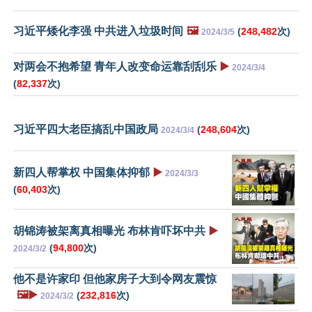
习近平矮化李强 中共进入垃圾时间
🖼️
(
248,482
次)
2024/3/5
对两会不抱希望 青年人改变命运靠刮刮乐
▶️
2024/3/4
(
82,337
次)
习近平四大老臣搞乱中国政局
(
248,604
次)
2024/3/4
新四人帮掌权 中国集体抑郁
▶️
2024/3/3
(
60,403
次)
胡锦涛被架离真相曝光 布林肯吓坏中共
▶️
(
94,800
次)
2024/3/2
他不是许家印 但他家房子大到令网友震惊
🖼️▶️
(
232,816
次)
2024/3/2