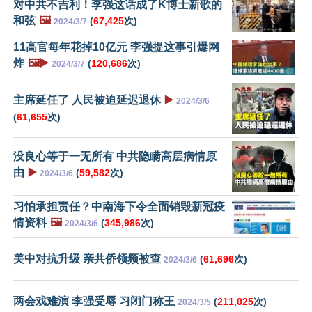
对中共不吉利！李强这话成了K博士新歌的
和弦
🖼️
(
67,425
次)
2024/3/7
11高官每年花掉10亿元 李强提这事引爆网
炸
🖼️▶️
(
120,686
次)
2024/3/7
主席延任了 人民被迫延迟退休
▶️
2024/3/6
(
61,655
次)
没良心等于一无所有 中共隐瞒高层病情原
由
▶️
(
59,582
次)
2024/3/6
习怕承担责任？中南海下令全面销毁新冠疫
情资料
🖼️
(
345,986
次)
2024/3/6
美中对抗升级 亲共侨领频被查
(
61,696
次)
2024/3/6
两会戏难演 李强受辱 习闭门称王
(
211,025
次)
2024/3/5