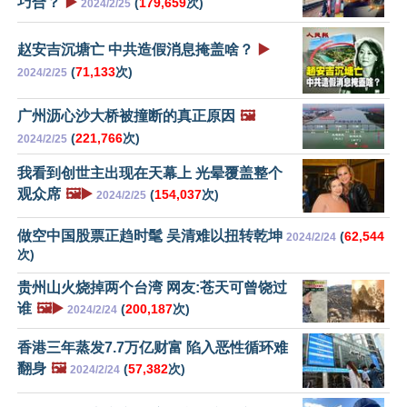
巧合？
▶️
(
179,659
次)
2024/2/25
赵安吉沉塘亡 中共造假消息掩盖啥？
▶️
(
71,133
次)
2024/2/25
广州沥心沙大桥被撞断的真正原因
🖼️
(
221,766
次)
2024/2/25
我看到创世主出现在天幕上 光晕覆盖整个
观众席
🖼️▶️
(
154,037
次)
2024/2/25
做空中国股票正趋时髦 吴清难以扭转乾坤
(
62,544
2024/2/24
次)
贵州山火烧掉两个台湾 网友:苍天可曾饶过
谁
🖼️▶️
(
200,187
次)
2024/2/24
香港三年蒸发7.7万亿财富 陷入恶性循环难
翻身
🖼️
(
57,382
次)
2024/2/24