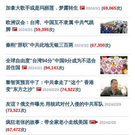
加拿大歌手或是玛丽莲．梦露转生
🖼️
(
69,065
次)
2024/3/1
欧洲议会：台湾、中国互不隶属 中共气跳
脚
🖼️
(
59,395
次)
2024/3/1
秦刚“辞职”中共此地无银三百两
(
67,350
次)
2024/3/1
全球自由度“台湾94分”中国9分成为不适合
居住国
🖼️
(
94,141
次)
2024/3/1
黎智英预言中了：中共拿走了“这个” 香港
变“东方之沙”
🖼️
(
74,922
次)
2024/2/29
友谊？俄文件曝光 用核武对付入侵的中共军队
2024/2/29
(
73,521
次)
疯狂老张的故事：带全家老小走线美国
🖼️▶️
2024/2/28
(
67,472
次)