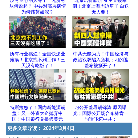
“没有良心的人等于一无所有”
北京房价腰斩 业主直接晕
从何说起？ 中共对高层病情
倒！北京上海周边房子 白送
为何讳莫如深？
无人要！
所有行业搞烂！全国快递业
中共无能为力！中国经济与
瘫痪！北京找不到工作！三
政治双双陷入危机；习的遮
天没有吃饭了！
羞布被撕开了！
特斯拉怒了！国内新能源崩
习公开羞辱胡锦涛 原因曝
盘！又一外资大企抛弃中
光；国际公开场合布林肯一
国！中国银行兑换假美元
句话吓坏中共；
更多文章导读：
2024年3月4日