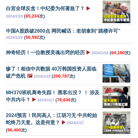
白宫全球反贪！中纪委为何著急了？
▶️
(
65,234
次)
2024/1/19
中国A股跌破2800点 网民喊话：老胡拿到“跳楼许可”
(
56,592
次)
2024/1/19
神奇经历！一位教授灵魂出窍的经历
▶️
(
64,180
次)
2024/1/18
惨了！相信中共数据 40万韩国投资人面临
破产危机
🖼️
(
200,787
次)
2024/1/18
MH370班机离奇失踪！ 黑客出没？ ！ 涉及
中共内斗？
▶️
(
78,636
次)
2024/1/17
2024预言！民间高人：江胡习无 中共蛇始
蛇终乃天意。这是何意？
▶️
2024/1/17
(
96,400
次)