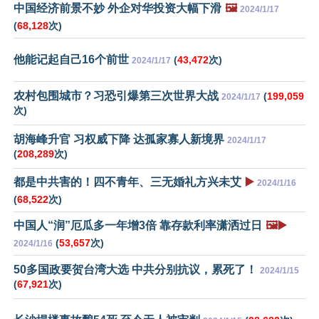
中国经济前景不妙 外企对华投资大幅下滑
🖼️
2024/1/17
(
68,128
次)
他能记起自己16个前世
(
43,472
次)
2024/1/17
农村包围城市？习恐引爆第三次世界大战
(
199,059
2024/1/17
次)
胡海峰升官 习权威下降 达孤家寡人新境界
2024/1/17
(
208,289
次)
都是中共害的！四不青年、三无婚礼方兴未艾
▶️
2024/1/16
(
68,522
次)
中国人“润”厄瓜多一年增3倍 靠存款利率潇洒过日
🖼️▶️
(
53,657
次)
2024/1/16
50多国政要贺台湾大选 中共分别抗议，累死了！
2024/1/15
(
67,921
次)