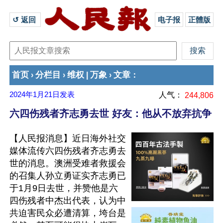
↺ 返回 
电子报
正體版
首页
分栏目
维权
万象
文章
›
›
|
›
：
2024年1月21日
发表
人气：
244,806
六四伤残者齐志勇去世 好友：他从不放弃抗争
【人民报消息】近日海外社交
媒体流传六四伤残者齐志勇去
世的消息。澳洲受难者救援会
的召集人孙立勇证实齐志勇已
于1月9日去世，并赞他是六
四伤残者中杰出代表，认为中
共迫害民众必遭清算，垮台是