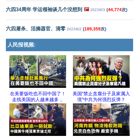
六四34周年 学运领袖谈几个没想到
🖼️
(
44,774
次)
2023/6/3
六四屠杀、活摘器官、清零
(
189,359
次)
2023/6/2
人民报视频:
在美要饭吃也不回中国了！
美国“禁止贪腐分子及家属入
走线美国的人越来越多，
境”中共为何强烈反弹？