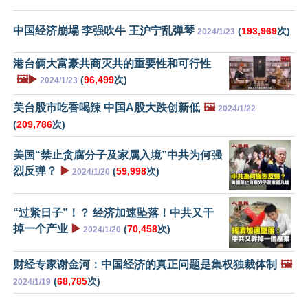
中国经济崩塌 李强吹牛 王沪宁乱弹琴
(
193,969
次)
2024/1/23
港台俩大富豪共商灭共的重要性和可行性
🖼️▶️
(
96,499
次)
2024/1/23
美台股市吃香喝辣 中国A股大跌创新低
🖼️
2024/1/22
(
209,786
次)
美国“禁止贪腐分子及家属入境”中共为何强
烈反弹？
▶️
(
59,998
次)
2024/1/20
“过紧日子”！？ 经济加速坠落！中共又干
掉一个产业
▶️
(
70,458
次)
2024/1/20
财经专家谢金河：中国经济的真正问题是集权独裁体制
🖼️
(
68,785
次)
2024/1/19