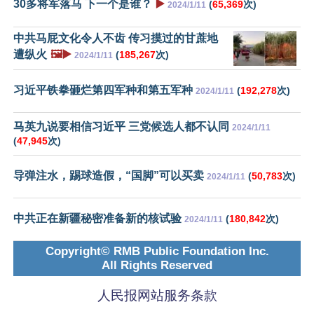
30多将军落马 下一个是谁？
▶️
(
65,369
次)
2024/1/11
中共马屁文化令人不齿 传习摸过的甘蔗地
遭纵火
🖼️▶️
(
185,267
次)
2024/1/11
习近平铁拳砸烂第四军种和第五军种
(
192,278
次)
2024/1/11
马英九说要相信习近平 三党候选人都不认同
2024/1/11
(
47,945
次)
导弹注水，踢球造假，“国脚”可以买卖
(
50,783
次)
2024/1/11
中共正在新疆秘密准备新的核试验
(
180,842
次)
2024/1/11
Copyright© RMB Public Foundation Inc.
All Rights Reserved
人民报网站服务条款