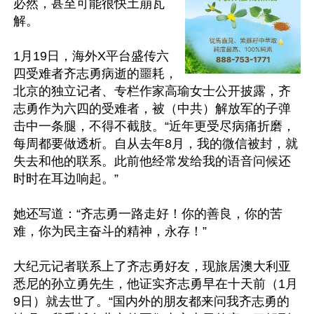
必然，甚至可能很快土崩瓦
解。

1月19日，海外X平台盛传六
四受难者齐志勇病逝的噩耗，
北京的独立记者、专栏作家高瑜女士公开披露，齐
志勇作为六四的受难者，被（中共）解放军的子弹
击中一条腿，不得不截肢。“近年更受尽病痛折磨，
每周都要做透析。自从去年8月，我的微信被封，就
失去和他的联系。此前他经常发给我的语音问候还
时时在耳边响起。”

她还写道：“齐志勇一路走好！你的善良，你的苦
难，你为民主奋斗的精神，永存！”

大纪元记者联系上了齐志勇好友，现旅居澳大利亚
悉尼的孙立勇先生，他证实齐志勇早在十天前（1月
9日）就去世了。“国内外的朋友都来问我齐志勇的