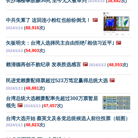
长沙塌楼事故酿54死 至今无人被审判
(
38,682
次)
2024/1/15
中共失算了 这回连小粉红也纷纷倒戈！
🖼️
(
88,916
次)
2024/1/14
矢板明夫：台湾人选择民主自由拒绝｢相信习近平｣
🖼️
(
54,903
次)
2024/1/14
赖清德再创不败纪录 发表胜选感言
🖼️
(
48,553
次)
2024/1/13
民进党赖萧配得票超过523万笃定赢得总统大选
🖼️
(
48,881
次)
2024/1/13
台湾总统大选赖萧配率先超过300万票暂居
领先
🖼️
(
47,457
次)
2024/1/13
台湾大选开始 蔡英文及各党总统候选人前往投票（组图）
(
48,823
次)
2024/1/13