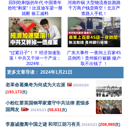
回到吃剩饭的年代 中国青年
河南炸锅 大型物流卷款跑路
抢吃“剩菜”！比亚迪车梁一掰
千万商户钱货两空！北京严
就断 偷工减料
查路人手机！
“过紧日子”！？ 经济加速坠
广东大事件 一夜间上百家4S
落！中共又干掉一个产业；
店倒闭！贵州银行被砸 储户
2024年，
取不出钱了 ！
更多文章导读：
2024年1月21日
老革命葛佩奇为何成为大右派
🖼️
2024/1/24
(
193,173
次)
小粉红要英国钢琴家遵守中共法律 惹恼多
国网友
🖼️▶️
(
58,631
次)
2024/1/23
李嘉诚撤离中国之谜 和邓江胡习有关
(
208,989
次)
2024/1/23