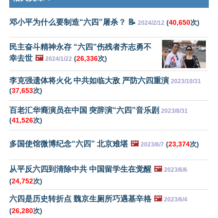
邓小平为什么要制造“六四”屠杀？ 📝
(
40,650
次)
2024/2/12
民主奋斗精神永存 “六四”伤残者齐志勇不
幸去世
🖼️
(
26,336
次)
2024/1/22
李克强遗体将火化 中共如临大敌 严防六四重演
2023/10/31
(
37,653
次)
百老汇华裔演员在中国 突辞演“六四”音乐剧
2023/8/31
(
41,526
次)
多国使馆微博纪念“六四” 北京难堪
🖼️
(
23,374
次)
2023/6/7
从平反六四到清除中共 中国留学生在觉醒
🖼️
2023/6/6
(
24,752
次)
六四是历史转折点 魏京生厕所巧遇基辛格
🖼️
2023/6/4
(
26,280
次)