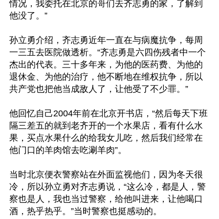
情况，我委托在北京的哥们去齐志勇的家，了解到
他没了。”

孙立勇介绍，齐志勇近年一直在与病魔抗争，每周
一三五去医院做透析。“齐志勇是六四伤残者中一个
杰出的代表。三十多年来，为他的医药费、为他的
退休金、为他的治疗，他不断地在维权抗争，所以
共产党也把他当成敌人了，让他受了不少罪。”

他回忆自己2004年前在北京开书店，“然后每天下班
隔三差五的就到老齐开的一个水果店，看有什么水
果，买点水果什么的给我女儿吃，然后我们经常在
他门口的羊肉馆去吃涮羊肉”。

当时北京便衣警察站在外面监视他们，因为冬天很
冷，所以孙立勇对齐志勇说，“这么冷，都是人，警
察也是人，我也当过警察，给他叫进来，让他喝口
酒，热乎热乎。”当时警察也挺感动的。
