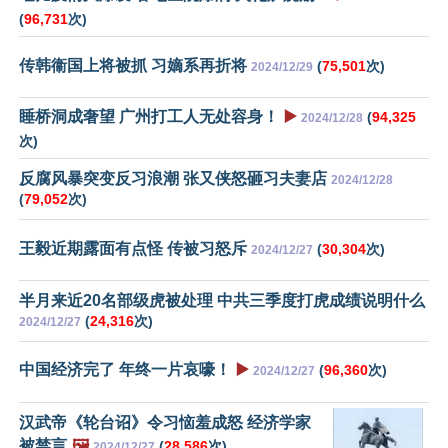
(
96,731
次)
传韩衞国上将被抓 习嫡系再折将
(
75,501
次)
2024/12/29
睡桥洞成奢望 广州打工人无处容身！
▶️
(
94,325
2024/12/28
次)
反腐风暴突变反习浪潮 张又侠怒砸习夫妻店
2024/12/28
(
79,052
次)
王毅近期露面有点怪 传被习怒斥
(
30,304
次)
2024/12/27
半月来近20名部级虎被处理 中共三季度打虎成绩说明什么
(
24,316
次)
2024/12/27
中国经济完了 年终一片哀嚎！
▶️
(
96,360
次)
2024/12/27
汉武帝《轮台诏》令习恼羞成怒 经济学家
被禁言
🖼️
(
28,586
次)
2024/12/27