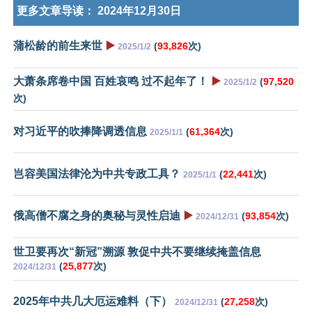
更多文章导读：
2024年12月30日
蒲松龄的前生来世
▶️
(
93,826
次)
2025/1/2
大萧条席卷中国 百姓哀鸣 过不起年了！
▶️
(
97,520
2025/1/2
次)
对习近平的吹捧降调透信息
(
61,364
次)
2025/1/1
岂容美国法律沦为中共专政工具？
(
22,441
次)
2025/1/1
俄高僧不腐之身的奥秘与灵性启迪
▶️
(
93,854
次)
2024/12/31
世卫要再次“新冠”溯源 敦促中共不要继续掩盖信息
(
25,877
次)
2024/12/31
2025年中共几大厄运难料（下）
(
27,258
次)
2024/12/31