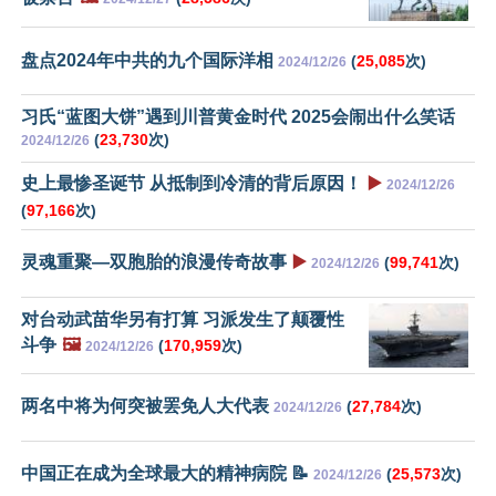
盘点2024年中共的九个国际洋相
(
25,085
次)
2024/12/26
习氏“蓝图大饼”遇到川普黄金时代 2025会闹出什么笑话
(
23,730
次)
2024/12/26
史上最惨圣诞节 从抵制到冷清的背后原因！
▶️
2024/12/26
(
97,166
次)
灵魂重聚—双胞胎的浪漫传奇故事
▶️
(
99,741
次)
2024/12/26
对台动武苗华另有打算 习派发生了颠覆性
斗争
🖼️
(
170,959
次)
2024/12/26
两名中将为何突被罢免人大代表
(
27,784
次)
2024/12/26
中国正在成为全球最大的精神病院 📝
(
25,573
次)
2024/12/26