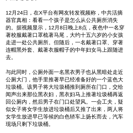
12月24日，在X平台有网友转发视频称，中共活摘
器官真相：看看一个孩子是怎么从公共厕所消失
的。据视频显示，12月8日晚上8点，夜色中一名穿
著校服戴著口罩梳著马尾，大约十五六岁的小女孩
走进一处公共厕所。但随后，一名戴著口罩、穿著
连帽黑外套、戴著衣服帽子的中年妇女马上跟随进
去。

与此同时，公厕外面一名黑衣男子也从黑暗处走近
公厕大门，他手里推著早已经准备好的一个蓝色大
垃圾桶。该男子将大垃圾桶推到厕所在门口，交给
闻声出来那位黑衣妇，黑衣妇马上推著垃圾桶再返
回公厕内，然后男子在门口处望风。一会工夫，疑
似女子将女学生放进垃圾桶后又推了出来，两人将
女学生放进早已等候的白色轿车上扬长而去，汽车
现场只剩下垃圾桶。
