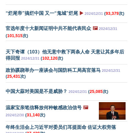
“烂尾帝”搞烂中国 又一“鬼城”烂尾
▶️
(
93,379
次)
2024/12/31
官选年度十大新闻证明中共不能代表民众
🖼️
2024/12/31
(
101,515
次)
天下奇谭（103）他无意中救下两条人命 天意让其多年后
得回报
(
102,120
次)
2024/12/31
政协蹊跷举办一座谈会与国防科工局高官落马
2024/12/31
(
25,431
次)
中国大蒜对美国是不是威胁？
(
25,085
次)
2024/12/31
温家宝亲笔信释放何种敏感政治信号
🖼️
(
31,140
次)
2024/12/30
年终生活会上习近平对委员们耳提面命 佐证大权旁落