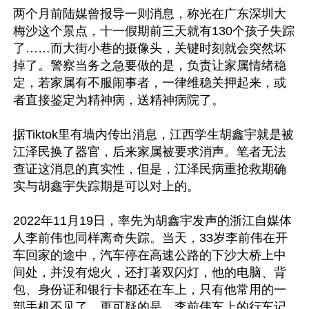
两个月前陆媒曾报导一则消息，称光在广东深圳大
梅沙这个景点，十一假期前三天就有130个孩子失踪
了……而大街小巷的摄像头，关键时刻就会突然坏
掉了。警察当务之急要做的是，负责让家属情绪稳
定，若家属有不服闹事者，一律维稳关押起来，或
者直接鉴定为精神病，送精神病院了。

据Tiktok里有墙内传出消息，江西学生胡鑫宇就是被
江泽民换了器官，后来家属被要求消声。笔者无法
查证这消息的真实性，但是，江泽民病重抢救期确
实与胡鑫宇失踪期是可以对上的。

2022年11月19日，率先为胡鑫宇发声的浙江自媒体
人李前伟也同样离奇失踪。当天，33岁李前伟在开
车回家的途中，汽车停在高速公路的下沙大桥上中
间处，并没有熄火，还打著双闪灯，他的电脑、背
包、身份证和银行卡都还在车上，只有他常用的一
部手机不见了。更可疑的是，李前伟车上的行车记