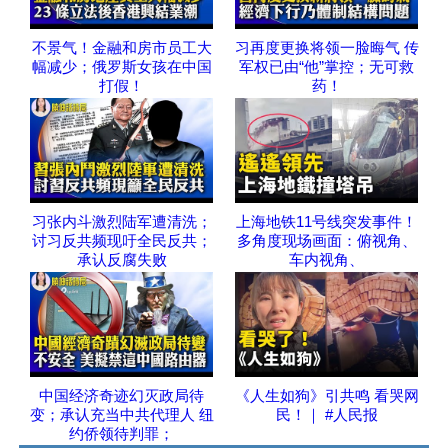
不景气！金融和房市员工大
习再度更换将领一脸晦气 传
幅减少；俄罗斯女孩在中国
军权已由“他”掌控；无可救
打假！
药！
习张内斗激烈陆军遭清洗；
上海地铁11号线突发事件！
讨习反共频现吁全民反共；
多角度现场画面：俯视角、
承认反腐失败
车内视角、
中国经济奇迹幻灭政局待
《人生如狗》引共鸣 看哭网
变；承认充当中共代理人 纽
民！｜ #人民报
约侨领待判罪；