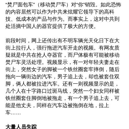
“焚尸面包车”（移动焚尸车）对“你”销毁。如此恐怖
的内容居然可以作为中共来炫耀它领导下的高科
技、低成本的产品与作为。而事实上，这对中共到
处活摘中国人的器官提供了极大的方便。

前段时间，网上还传出有不明车辆光天化日下在大
街上拉行人，强行拖进汽车开走的视频。有网友质
疑就是中共在抢人夺器官，而尸体极有可能被移动
焚尸车灵活处理。视频显示，有一对年轻夫妻走在
街上，突然女子的脚被一个铁丝圈套牢摔倒，随后
拖向一辆街边的汽车，男子追上去，却也被套住双
脚，俩人都被拉进汽车。还有一则视频显示的是，
几个人在十字路口过斑马线，突然一个妇女同样被
铁丝圈套住脚倒地被拖走，有一个男子追上去，可
能是他丈夫，同样在汽车边被拖倒在地，拉上
车……

大量人员失踪