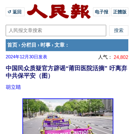
↺ 返回 
电子报
正體版
首页
分栏目
时事
文章
›
›
›
：
2024年12月30日
发表
人气：
24,802
中国民众质疑官方辟谣“莆田医院活摘” 吁离弃
中共保平安（图）
胡立睛