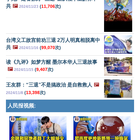
共
🖼️
(
11,706
次)
2024/11/23
台湾义工故宫前劝三退 2万人明真相脱离中
共
🖼️
(
99,070
次)
2024/11/16
读《九评》如梦方醒 墨尔本华人三退故事
🖼️
(
9,407
次)
2024/11/15
王友群：“三退”不是搞政治 是自救救人
🖼️
(
13,398
次)
2024/11/8
人民报视频: