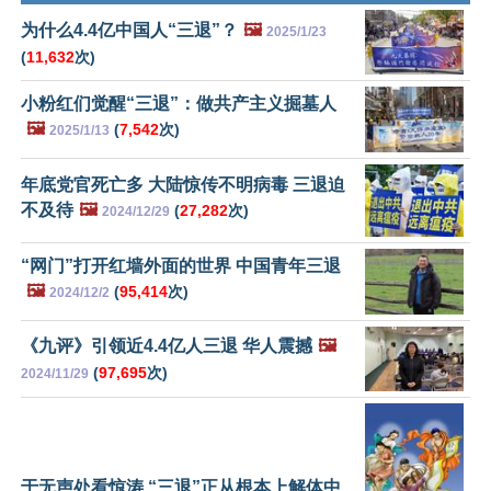
为什么4.4亿中国人“三退”？
🖼️
2025/1/23
(
11,632
次)
小粉红们觉醒“三退”：做共产主义掘墓人
🖼️
(
7,542
次)
2025/1/13
年底党官死亡多 大陆惊传不明病毒 三退迫
不及待
🖼️
(
27,282
次)
2024/12/29
“网门”打开红墙外面的世界 中国青年三退
🖼️
(
95,414
次)
2024/12/2
《九评》引领近4.4亿人三退 华人震撼
🖼️
(
97,695
次)
2024/11/29
于无声处看惊涛 “三退”正从根本上解体中