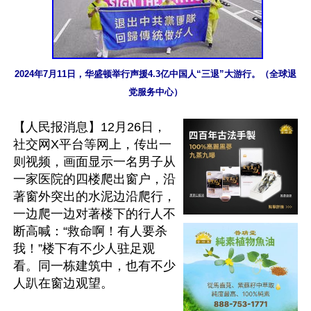
2024年7月11日，华盛顿举行声援4.3亿中国人“三退”大游行。（全球退
党服务中心）
【人民报消息】12月26日，
社交网X平台等网上，传出一
则视频，画面显示一名男子从
一家医院的四楼爬出窗户，沿
著窗外突出的水泥边沿爬行，
一边爬一边对著楼下的行人不
断高喊：“救命啊！有人要杀
我！”楼下有不少人驻足观
看。同一栋建筑中，也有不少
人趴在窗边观望。
