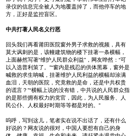
录仪的信息完全被人为地覆盖掉了，而他停车的地
方，正好是监控盲区。

中共打著人民名义行恶
回头我们再看莆田医院窗外男子求救的视频，具有
莫大讽刺的是，该幢建筑物的楼下挂著一条横幅，
上面赫然写著“维护人民群众利益”，网友哗然：“可
以入选普利策了。”“窗内是残忍的供体黑幕，窗外是
喊救的求生呐喊，挂著维护人民利益的横幅却涂满
血泪，天朝的医院，究竟救的是命，还是中共权贵
的谎言？”“横幅上说的没有错，中共说的人民群众指
的是那些拥有权力的党官，因此，为人民服务、人
民公仆、人权最好时期等等都是对的。”

呜呼，写到这儿，笔者实在说不出话了，还有什么
好说的？网友说的很对，中国人要想有自己的身
体、健康、幸福、生命和未来，请赶紧去退党中心