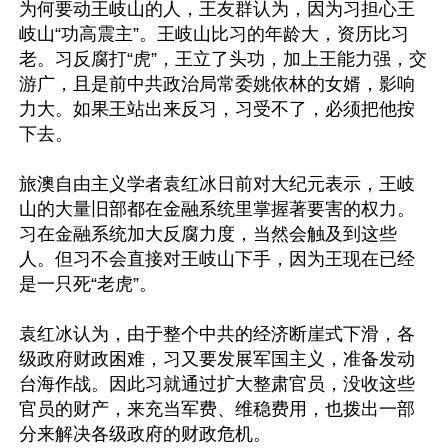
为何要动王岐山的人，王友群认为，因为习担心王
岐山“功高震主”。王岐山比习的年龄大，资历比习
老。习反腐打“虎”，王立了头功，加上王能力强，交
游广，且是前中共政治局常委姚依林的女婿，影响
力大。如果王站出来反习，习受不了，必须把他按
下去。

旅澳自由主义学者袁红冰日前对大纪元表示，王岐
山的大量旧部都在金融系统里掌握著要害的权力。
习在金融系统加大反腐力度，当然会触及到这些
人。但习不会直接对王岐山下手，因为王现在已经
是一只死“老虎”。

袁红冰认为，由于整个中共的经济断崖式下滑，各
级政府财政困难，习又要发展军国主义，准备发动
台海作战。因此习就通过扩大整肃官员，没收这些
官员的财产，来充当军费、维稳费用，也拨出一部
分来解决各级政府的财政危机。
