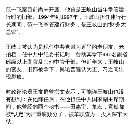
范一飞案目前尚未开庭。他曾是王岐山当年掌管建
行时的旧部。1994年到1997年，王岐山担任建行行
长期间，范一飞掌管建行财务，是王岐山的“财务大
总管”。

王岐山被认为是现任中共党魁习近平的老朋友、老
拍档，任中共中纪委书记时，曾助其拿下440名副省
部级以上高官及其他中管干部。但近年来，王岐山
的密友、旧部被拿下，舆论普遍认为王、习之间出
现裂痕。

时政评论员王友群曾撰文表示，可能连王岐山也没
有想到：在他卸任后，在他担任中共国家副主席期
间，他曾经的两个秘书——田惠宇、董宏，竟然都
被“认定”为严重腐败分子，被革职查办，投入深牢大
狱。
