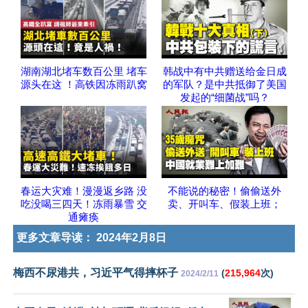
湖南湖北堵车数百公里 堵车
韩战中有中共赠送给金日成
源头在这 ！高铁因冻雨趴窝
的军队？是中共抵御了美国
发起的“细菌战”吗？
春运大灾难！漫漫返乡路 没
不能说的秘密！偷偷送外
吃没喝三四天！冻雨暴雪 交
卖、开叫车、假装上班；
通瘫痪
更多文章导读：
2024年2月8日
梅西不尿港共，习近平气得摔杯子
(
215,964
次)
2024/2/11