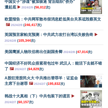
中国女子“涉谍”被加驱逐 背后组织“侨办”
遭起底
▶️
(
56,012
次)
2024/2/9
欧盟报告：中共网军散布假消息贬低美台关系诋毁蔡英文
🖼️
(
246,417
次)
2024/2/9
英国预言家帕克预测：中共武力攻打台湾以失败告终
▶️
(
105,344
次)
2024/2/8
美国鹰派人物坎伯将出任副国务卿
(
47,014
次)
2024/2/8
中国经济不好民众捂紧荷包过年 武汉人：能活下去就不错
了
🖼️
(
64,829
次)
2024/2/7
A股狂泄股民火大 中共推出替罪羊：证监会
主席下台谢罪
🖼️
(
195,832
次)
2024/2/7
韩战十大真相（下）中共包装下的谎言
▶️
(
60,157
次)
2024/2/7