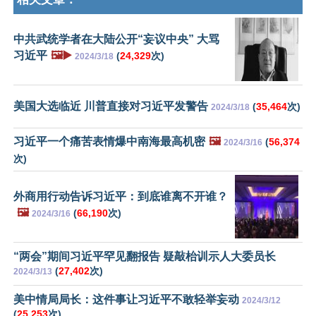
中共武统学者在大陆公开“妄议中央” 大骂
习近平
🖼️▶️
(
24,329
次)
2024/3/18
美国大选临近 川普直接对习近平发警告
(
35,464
次)
2024/3/18
习近平一个痛苦表情爆中南海最高机密
🖼️
(
56,374
2024/3/16
次)
外商用行动告诉习近平：到底谁离不开谁？
🖼️
(
66,190
次)
2024/3/16
“两会”期间习近平罕见翻报告 疑敲枱训示人大委员长
(
27,402
次)
2024/3/13
美中情局局长：这件事让习近平不敢轻举妄动
2024/3/12
(
25,253
次)