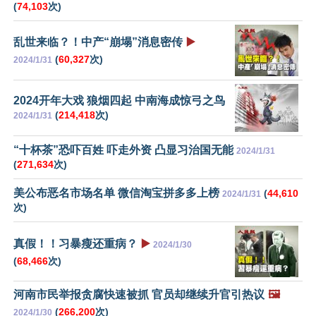
(
74,103
次)
乱世来临？！中产“崩塌”消息密传
▶️
(
60,327
次)
2024/1/31
2024开年大戏 狼烟四起 中南海成惊弓之鸟
(
214,418
次)
2024/1/31
“十杯茶”恐吓百姓 吓走外资 凸显习治国无能
2024/1/31
(
271,634
次)
美公布恶名市场名单 微信淘宝拼多多上榜
(
44,610
2024/1/31
次)
真假！！习暴瘦还重病？
▶️
2024/1/30
(
68,466
次)
河南市民举报贪腐快速被抓 官员却继续升官引热议
🖼️
(
266,200
次)
2024/1/30