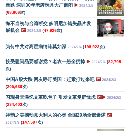
暴跌 深圳30年老牌玩具大厂倒闭
▶️
2024/2/5
(
68,806
次)
悔不当初与台湾断交 多明尼加错失晶片发
展机会
🖼️
(
47,926
次)
2024/2/5
为何中共对高层病情讳莫如深
(
198,923
次)
2024/2/4
接受慰问品要感谢党？老农一怒全扔掉
▶️
(
82,705
2024/2/4
次)
中国A股大跌 网友呼吁美国：赶紧打过来吧
🖼️
2024/2/3
(
205,636
次)
习现身天津忆文革吃包子 引发文革复辟忧虑
🖼️▶️
2024/2/3
(
234,403
次)
神韵之美撼动意大利人的心灵 全国29场全部爆满
🖼️
(
147,597
次)
2024/2/2