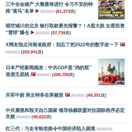
三中全会难产 大整肃将进行 令习不安的特
殊“落马”名单
▶️
(
61,373
次)
2024/2/2
唱空城计的北京 银行取款要先报警？！A股大跌 女星投资
“雪球”爆仓
▶️
(
57,739
次)
2024/2/2
X网友指点河南省政府：别忘了把2022年的数字改一下
🖼️
(
203,941
次)
2024/2/2
日本产经新闻揭发：中共GDP是“鸡的屁”
造假无底线
🖼️
(
200,750
次)
2024/2/1
共军中尉 美女特务在美被抓
🖼️
(
49,351
次)
2024/2/1
中共蔑视和毁灭自己国家 领导独裁联盟对抗国际秩序必定
失败
(
48,022
次)
2024/2/1
红三代：习走专制老路令中国经济陷入困境
2024/1/31