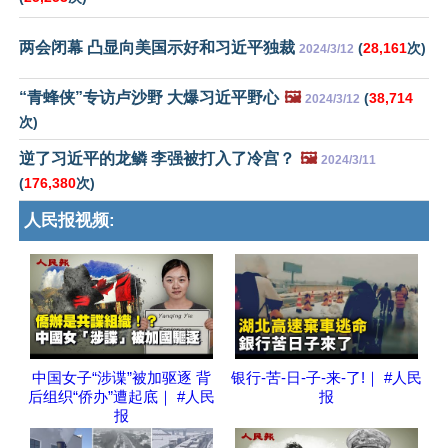
两会闭幕 凸显向美国示好和习近平独裁
(
28,161
次)
2024/3/12
“青蜂侠”专访卢沙野 大爆习近平野心
🖼️
(
38,714
2024/3/12
次)
逆了习近平的龙鳞 李强被打入了冷宫？
🖼️
2024/3/11
(
176,380
次)
人民报视频:
中国女子“涉谍”被加驱逐 背
银行-苦-日-子-来-了!｜ #人民
后组织“侨办”遭起底｜ #人民
报
报