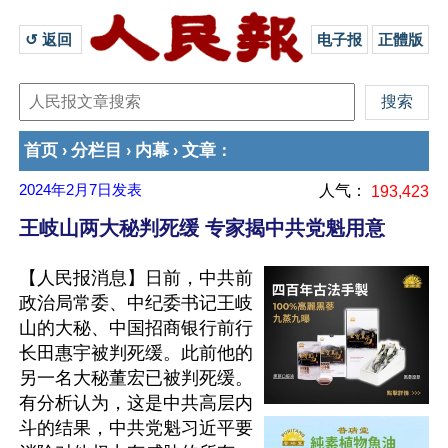
↺ 返回 
电子报
正體版
首页
分栏目
内幕
文章
›
›
›
：
2024年2月7日
发表
人气：
193,423
王岐山两大秘判死缓 专家揭中共党魁用意
【人民报消息】日前，中共前
政治局常委、中纪委书记王岐
山的大秘、中国招商银行前行
长田惠宇被判死缓。此前他的
另一名大秘董宏已被判死缓。
有分析认为，这是中共高层内
斗的结果，中共党魁习近平要