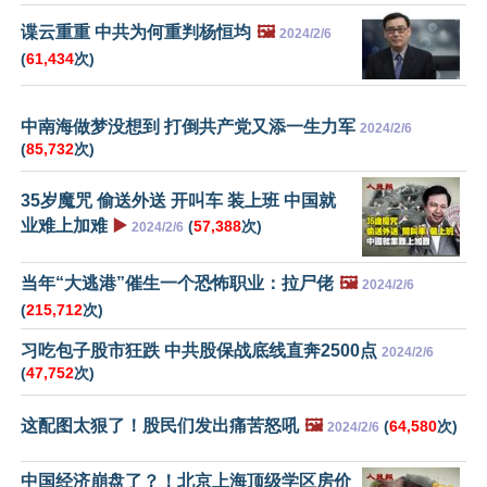
谍云重重 中共为何重判杨恒均
🖼️
2024/2/6
(
61,434
次)
中南海做梦没想到 打倒共产党又添一生力军
2024/2/6
(
85,732
次)
35岁魔咒 偷送外送 开叫车 装上班 中国就
业难上加难
▶️
(
57,388
次)
2024/2/6
当年“大逃港”催生一个恐怖职业：拉尸佬
🖼️
2024/2/6
(
215,712
次)
习吃包子股市狂跌 中共股保战底线直奔2500点
2024/2/6
(
47,752
次)
这配图太狠了！股民们发出痛苦怒吼
🖼️
(
64,580
次)
2024/2/6
中国经济崩盘了？！北京上海顶级学区房价