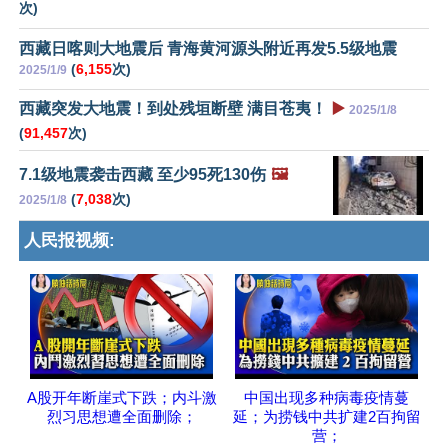
次)
西藏日喀则大地震后 青海黄河源头附近再发5.5级地震
(
6,155
次)
2025/1/9
西藏突发大地震！到处残垣断壁 满目苍夷！
▶️
2025/1/8
(
91,457
次)
7.1级地震袭击西藏 至少95死130伤
🖼️
(
7,038
次)
2025/1/8
人民报视频:
A股开年断崖式下跌；内斗激
中国出现多种病毒疫情蔓
烈习思想遭全面删除；
延；为捞钱中共扩建2百拘留
营；