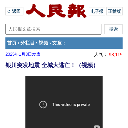
↺ 返回 
电子报
正體版
首页
分栏目
视频
文章
›
›
›
：
2025年1月3日
发表
人气：
98,115
银川突发地震 全城大逃亡！（视频）