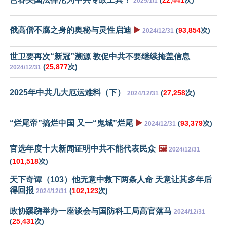
2025/1/1
俄高僧不腐之身的奥秘与灵性启迪
▶️
(
93,854
次)
2024/12/31
世卫要再次“新冠”溯源 敦促中共不要继续掩盖信息
(
25,877
次)
2024/12/31
2025年中共几大厄运难料（下）
(
27,258
次)
2024/12/31
“烂尾帝”搞烂中国 又一“鬼城”烂尾
▶️
(
93,379
次)
2024/12/31
官选年度十大新闻证明中共不能代表民众
🖼️
2024/12/31
(
101,518
次)
天下奇谭（103）他无意中救下两条人命 天意让其多年后
得回报
(
102,123
次)
2024/12/31
政协蹊跷举办一座谈会与国防科工局高官落马
2024/12/31
(
25,431
次)