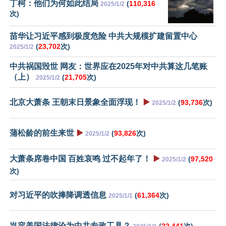
丁柯：他们为何如此结局
(
110,316
2025/1/2
次)
苗华让习近平感到极度危险 中共大规模扩建留置中心
(
23,702
次)
2025/1/2
中共祸国毁世 网友：世界应在2025年对中共算这几笔账
（上）
(
21,705
次)
2025/1/2
北京大萧条 王朝末日景象全面浮现！
▶️
(
93,736
次)
2025/1/2
蒲松龄的前生来世
▶️
(
93,826
次)
2025/1/2
大萧条席卷中国 百姓哀鸣 过不起年了！
▶️
(
97,520
2025/1/2
次)
对习近平的吹捧降调透信息
(
61,364
次)
2025/1/1
岂容美国法律沦为中共专政工具？
(
22,441
次)