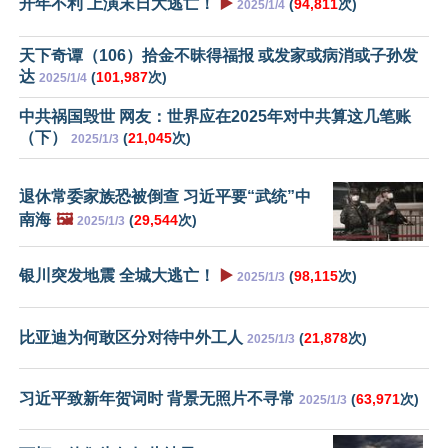
开年不利 上演末日大逃亡！
▶️
(
94,811
次)
2025/1/4
天下奇谭（106）拾金不昧得福报 或发家或病消或子孙发
达
(
101,987
次)
2025/1/4
中共祸国毁世 网友：世界应在2025年对中共算这几笔账
（下）
(
21,045
次)
2025/1/3
退休常委家族恐被倒查 习近平要“武统”中
南海
🖼️
(
29,544
次)
2025/1/3
银川突发地震 全城大逃亡！
▶️
(
98,115
次)
2025/1/3
比亚迪为何敢区分对待中外工人
(
21,878
次)
2025/1/3
习近平致新年贺词时 背景无照片不寻常
(
63,971
次)
2025/1/3