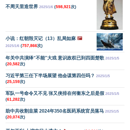
不周天里造世界
(
598,921
次)
2025/1/6
小说：红朝毁灭记（13）乱局如麻
🖼️
(
757,866
次)
2025/1/6
年关中共演绎“不能”大戏 意识政权已到四面楚歌
2025/1/5
(
20,582
次)
习近平第三任下半场展望 他会谋第四任吗？
2025/1/5
(
25,159
次)
军队一号命令又不见 张又侠排在何衞东之后是假
2025/1/5
(
61,282
次)
助中共收割韭菜 2024年350名医药系统官员落马
2025/1/5
(
20,074
次)