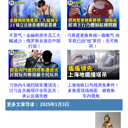
不景气！金融和房市员工大
习再度更换将领一脸晦气 传
幅减少；俄罗斯女孩在中国
军权已由“他”掌控；无可救
打假！
药！
习张内斗激烈陆军遭清洗；
上海地铁11号线突发事件！
讨习反共频现吁全民反共；
多角度现场画面：俯视角、
承认反腐失败
车内视角、
更多文章导读：
2025年1月3日