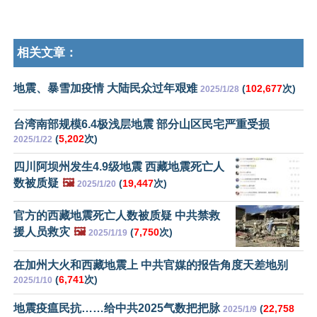
相关文章：
地震、暴雪加疫情 大陆民众过年艰难
(
102,677
次)
2025/1/28
台湾南部规模6.4极浅层地震 部分山区民宅严重受损
(
5,202
次)
2025/1/22
四川阿坝州发生4.9级地震 西藏地震死亡人
数被质疑
🖼️
(
19,447
次)
2025/1/20
官方的西藏地震死亡人数被质疑 中共禁救
援人员救灾
🖼️
(
7,750
次)
2025/1/19
在加州大火和西藏地震上 中共官媒的报告角度天差地别
(
6,741
次)
2025/1/10
地震疫瘟民抗……给中共2025气数把把脉
(
22,758
2025/1/9