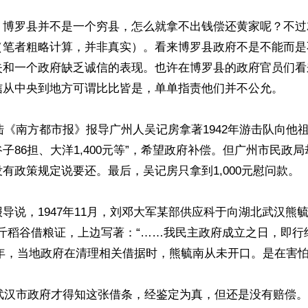
，博罗县并不是一个穷县，怎么就拿不出钱偿还黄家呢？不过
（笔者粗略计算，并非真实）。看来博罗县政府不是不能而是
失和一个政府缺乏诚信的表现。也许在博罗县的政府官员们看
信从中央到地方可谓比比皆是，单单指责他们并不公允。

大陆《南方都市报》报导广州人吴记房拿著1942年游击队向他
子86担、大洋1,400元等”，希望政府补偿。但广州市民政
有政策规定说要还。最后，吴记房只拿到1,000元慰问款。

导说，1947年11月，刘邓大军某部供应科于向湖北武汉熊
00斤稻谷借粮证，上边写著：“……我民主政府成立之日，即行
957年，当地政府在清理相关借据时，熊毓南从未开口。是在害怕
，武汉市政府才得知这张借条，经鉴定为真，但还是没有赔偿。直