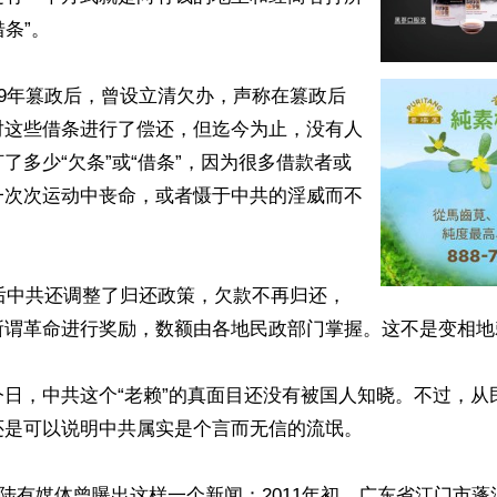
条”。

49年篡政后，曾设立清欠办，声称在篡政后
对这些借条进行了偿还，但迄今为止，没有人
了多少“欠条”或“借条”，因为很多借款者或
一次次运动中丧命，或者慑于中共的淫威而不
年后中共还调整了归还政策，欠款不再归还，
所谓革命进行奖励，数额由各地民政部门掌握。这不是变相地赖
今日，中共这个“老赖”的真面目还没有被国人知晓。不过，从
是可以说明中共属实是个言而无信的流氓。

，大陆有媒体曾曝出这样一个新闻：2011年初，广东省江门市