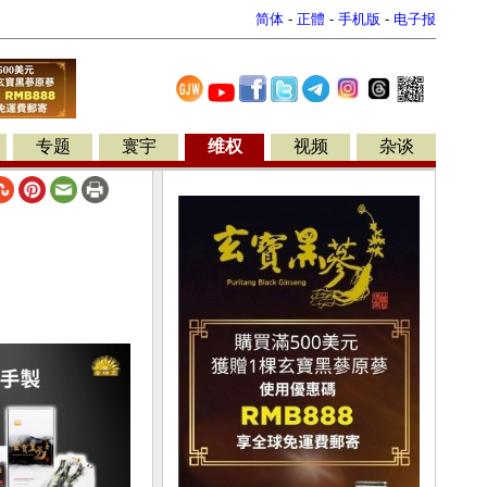
简体
-
正體
-
手机版
-
电子报
专题
寰宇
维权
视频
杂谈