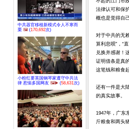
不起的江门市政
法律认可和保
概也是觉得自己
中共器官移植新模式令人不寒而
栗
🖼️
(
170,692
次)
对于中共的无赖
算利息呗”，“
兑换并感谢！
证明借条是真
这笔钱和粮食起
小粉红要英国钢琴家遵守中共法
律 惹恼多国网友
🖼️▶️
(
58,631
次)
还有一件是大陆
的真实故事。

1947年，广
斤粮食和两头猪