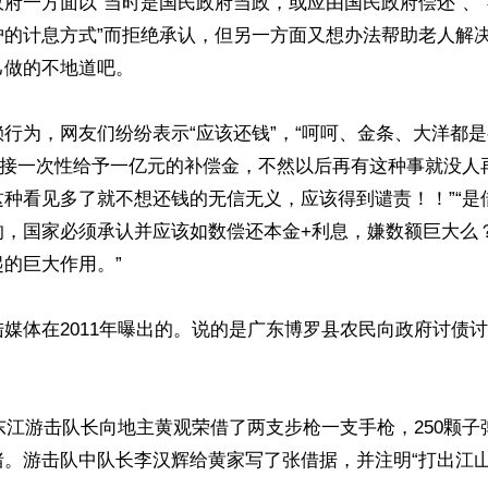
府一方面以“当时是国民政府当政，或应由国民政府偿还”、
护的计息方式”而拒绝承认，但另一方面又想办法帮助老人解
做的不地道吧。

行为，网友们纷纷表示“应该还钱”，“呵呵、金条、大洋都
直接一次性给予一亿元的补偿金，不然以后再有这种事就没人再
这种看见多了就不想还钱的无信无义，应该得到谴责！！”“是
的，国家必须承认并应该如数偿还本金+利息，嫌数额巨大么
的巨大作用。”

媒体在2011年曝出的。说的是广东博罗县农民向政府讨债
东东江游击队长向地主黄观荣借了两支步枪一支手枪，250颗子弹
。游击队中队长李汉辉给黄家写了张借据，并注明“打出江山来