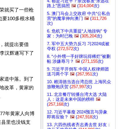
4. 都是习近平？余茂春发“永远在
路上”恶搞照
🖼️
(
314,004
次)
荣就买了一些枪
5. 澳门马会上交政府 中共“公私合
要100多根水桶
营”的魔掌伸向澳门
🖼️
(
311,726
次)
6. 危机下中共重提“人地挂钩” 专
家：为时已晚
🖼️
(
305,204
次)
7. 军中五大势力反习 习2024或被
，就提出要借
夺权 (
272,572
次)
。李汉辉遂写下了
8. “小外甥一手好牌玩得稀烂”被删
帖 涉嫌辱习？
🖼️
(
271,155
次)
9. 习近平开倒车 中国人权律师团
送习两个字
🖼️
(
267,951
次)
家道中落。到了
10. 赖清德当选台湾总统 上海民众
放鞭炮庆贺 (
257,997
次)
地改革，黄家的
11. 北京餐厅转播台湾大选 大陆


人：这是未来中国的榜样
🖼️
(
257,168
次)
12. 习近平暴瘦 2024预言与异象
77年黄家人向博
即将应验？
🖼️
(
247,918
次)
在县里也没钱支
13. 六四伤残者齐志勇去世 好友：