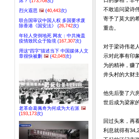
日的惨相，非
席？ (
173,708
次)
不敢追问梁诗
烈火遐思
🖼️
(
40,443
次)
寄予了莫大的
联合国审议中国人权 多国要求废
除香港《国安法》 (
26,742
次)
重击。

年轻人突倒地死 网友：中共掩盖
疫情致民众于险境 (
167,307
次)
对于梁诗伟老
用这“四字”描述当下 中国媒体人文
示对此事有印
章很快被删
🖼️
(
42,049
次)
为的精神，赚
井头村的大财主
他先后娶了六
世后成为梁家
老革命葛佩奇为何成为大右派
🖼️
(
193,173
次)
回过头来，再
利息就得有34