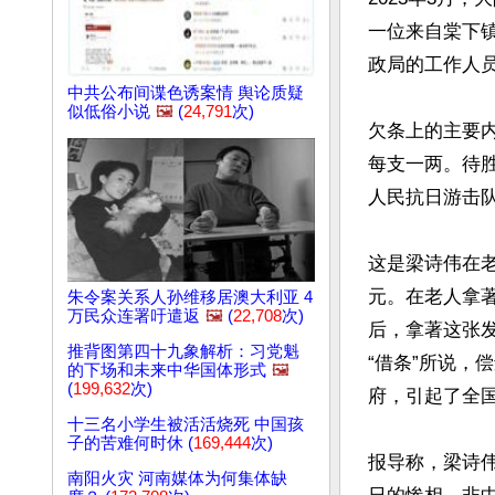
一位来自棠下
政局的工作人员
中共公布间谍色诱案情 舆论质疑
似低俗小说
🖼️
(
24,791
次)
欠条上的主要内
每支一两。待
人民抗日游击队三
这是梁诗伟在
元。在老人拿
朱令案关系人孙维移居澳大利亚 4
万民众连署吁遣返
🖼️
(
22,708
次)
后，拿著这张
推背图第四十九象解析：习党魁
“借条”所说，
的下场和未来中华国体形式
🖼️
(
199,632
次)
府，引起了全国
十三名小学生被活活烧死 中国孩
子的苦难何时休 (
169,444
次)
报导称，梁诗
南阳火灾 河南媒体为何集体缺