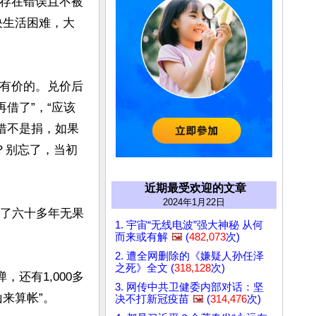
“存在错误且不被
决生活困难，大
是有价的。兑价后
借了”，“应该
借不是捐，如果
？别忘了，当初
近期最受欢迎的文章
2024年1月22日
讨了六十多年无果
1. 宇宙“无线电波”强大神秘 从何
而来或有解
🖼️
(
482,073
次)
2. 遭全网删除的《嫌疑人孙任泽
之死》全文 (
318,128
次)
，还有1,000多
3. 网传中共卫健委内部对话：坚
算帐”。

决不打新冠疫苗
🖼️
(
314,476
次)