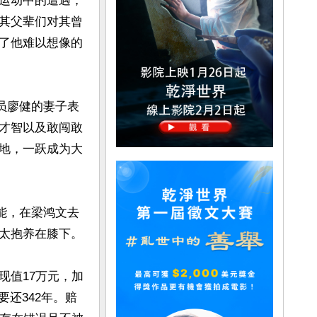
运动中的遭遇，
其父辈们对其曾
了他难以想像的
员廖健的妻子表
才智以及敢闯敢
地，一跃成为大
能，在梁鸿文去
太抱养在膝下。

现值17万元，加
要还342年。赔