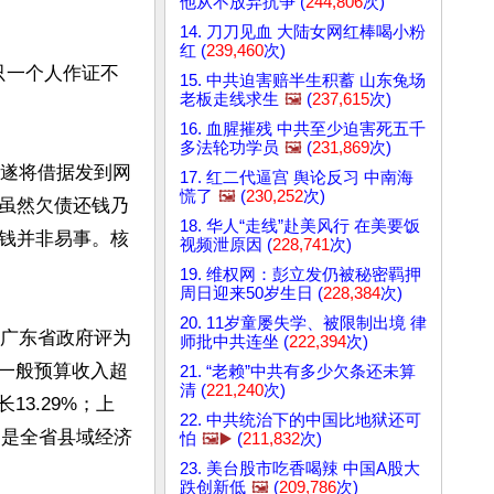
他从不放弃抗争 (
244,806
次)
14. 刀刀见血 大陆女网红棒喝小粉
红 (
239,460
次)
只一个人作证不
15. 中共迫害赔半生积蓄 山东兔场
老板走线求生
🖼️
(
237,615
次)
16. 血腥摧残 中共至少迫害死五千
多法轮功学员
🖼️
(
231,869
次)
强遂将借据发到网
17. 红二代逼宫 舆论反习 中南海
慌了
🖼️
(
230,252
次)
虽然欠债还钱乃
18. 华人“走线”赴美风行 在美要饭
钱并非易事。核
视频泄原因 (
228,741
次)
19. 维权网：彭立发仍被秘密羁押
周日迎来50岁生日 (
228,384
次)
20. 11岁童屡失学、被限制出境 律
被广东省政府评为
师批中共连坐 (
222,394
次)
政一般预算收入超
21. “老赖”中共有多少欠条还未算
清 (
221,240
次)
13.29%；上
22. 中共统治下的中国比地狱还可
罗是全省县域经济
怕
🖼️▶️
(
211,832
次)
23. 美台股市吃香喝辣 中国A股大
跌创新低
🖼️
(
209,786
次)