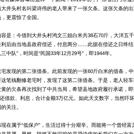
镇大井头村名叫梁诗伟的老人带来了一张欠条。这张欠条的出
，更震惊了全国。

容是：今借到大井头村鸿文三姐白米共38石70斤，大洋五
胜利后由当地县政府偿还，付息两分……此据在偿还之日终结
中队”，时间是“民国33年12月29号”，即1944年。

老宅发现的第二张借条。此前发现的一张60斤白米的借条，
著这笔钱翻修老宅时，发现了这第二张借条。于是，老人轻车
发黄的欠条再次找到了中共当局，希望县地政府履行承诺，即
偿还借款、利息，合计金额3万亿元。如此天文数字，当然吓
的关注。

伟现在属于“低保户”，生活过得十分艰辛。而能将一个曾经富