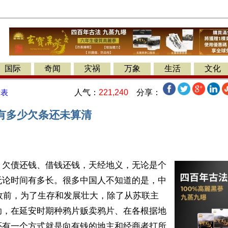
国际
奇闻
灾祸
万象
生活
文化
人气：
221,240
分享：
发表
共有多少欠条还未算清
】欠债还钱、借钱还钱，天经地义，无论是个
无论时间有多长。很多中国人不知道的是，中
篡政前，为了生存和发展壮大，除了从苏联主
助，在延安时期种鸦片贩卖鸦片、在各根据地
还有一个方式就是向有钱的地主和经商者打所