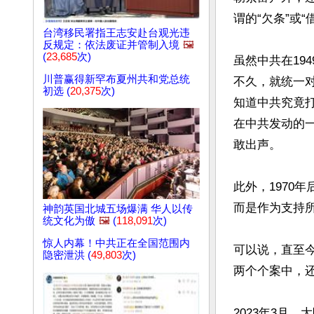
谓的“欠条”或“借
台湾移民署指王志安赴台观光违
反规定：依法废证并管制入境
🖼️
(
23,685
次)
虽然中共在19
川普赢得新罕布夏州共和党总统
不久，就统一
初选 (
20,375
次)
知道中共究竟打
在中共发动的
敢出声。

此外，1970
而是作为支持
神韵英国北城五场爆满 华人以传
统文化为傲
🖼️
(
118,091
次)
惊人内幕！中共正在全国范围内
可以说，直至
隐密泄洪 (
49,803
次)
两个个案中，还
2023年3月