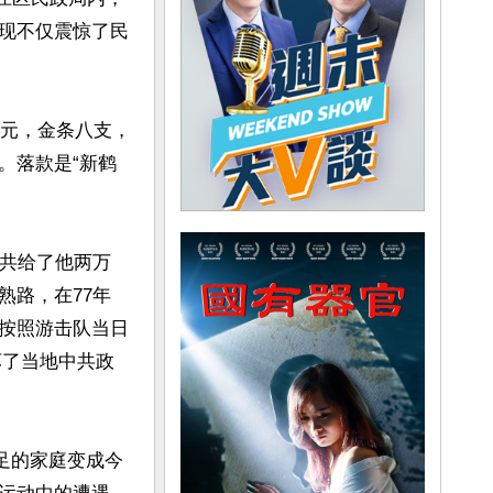
现不仅震惊了民
千元，金条八支，
。落款是“新鹤
中共给了他两万
熟路，在77年
按照游击队当日
坏了当地中共政
足的家庭变成今