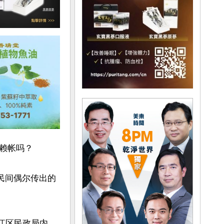
帐吗？

民间偶尔传出的
蓬江区民政局内，