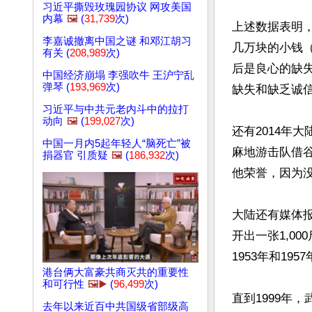
习近平撕毁玫瑰园协议 网攻美国
内幕
🖼️
(
31,739
次)
上述数据表明
李嘉诚撤离中国之谜 和邓江胡习
几万块的小钱
有关 (
208,989
次)
后是良心的缺
中国经济崩塌 李强吹牛 王沪宁乱
弹琴 (
193,969
次)
缺失和缺乏诚
习近平与中共元老内斗中的拉打
动向
🖼️
(
199,027
次)
还有2014年
中国一月内5起年轻人“脑死亡”被
麻地游击队借谷
捐器官 引质疑
🖼️
(
186,932
次)
他荣誉，因为没
大陆还有媒体报
开出一张1,0
1953年和1
港台俩大富豪共商灭共的重要性
和可行性
🖼️▶️
(
96,499
次)
直到1999年
去年以来近百中共国级省部级高