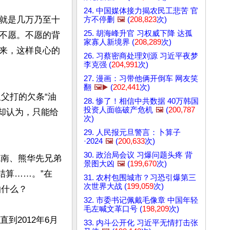
24. 中国媒体接力揭农民工悲苦 官
就是几万乃至十
方不停删
🖼️
(
208,823
次)
25. 胡海峰升官 习权威下降 达孤
不愿。不愿的背
家寡人新境界 (
208,289
次)
来，这样良心的
26. 习蔡密商处理刘源 习近平夜梦
李克强 (
204,991
次)
27. 漫画：习带他俩开倒车 网友笑
翻
🖼️▶️
(
202,441
次)
祖父打的欠条“油
28. 惨了！相信中共数据 40万韩国
投资人面临破产危机
🖼️
(
200,787
局却认为，只能给
次)
29. 人民报元旦警言：卜算子
·2024
🖼️
(
200,633
次)
30. 政治局会议 习爆问题头疼 背
毓南、熊华先兄弟
景图大凶
🖼️
(
199,670
次)
结算……。”在
31. 农村包围城市？习恐引爆第三
次世界大战 (
199,059
次)
什么？

32. 市委书记佩戴毛像章 中国年轻
毛左喊文革口号 (
198,209
次)
到2012年6月
33. 内斗公开化 习近平无情打击张