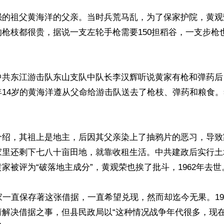
强的祖父黄海洋的父亲。当时兵荒马乱，为了保家护院，黄观
枪枝都很贵，据说一支左轮手枪需要150担稻谷，一支步枪也
中共东江游击队东山支队中队长李汉辉听说黄家有枪和弹药后
年14岁的黄海洋遵从父命给游击队送去了枪枝、弹药和粮食
介绍，其祖上是地主，后因其父亲染上了抽鸦片的恶习，导致
家里还剩下七八十亩田地，就靠收租生活。中共建政后实行土
家被评为“破落地主成分”，黄观荣也挨了批斗，1962年去世。
家一直保存著这张借据，一直希望兑现，然而却迄今无果。19
请解决借据之事，但县民政局以“这种情况战争年代很多，现