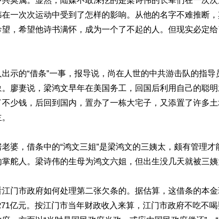
中共莫属。显然，陆媒不敢深挖的是梁诗伟的长辈们在一次次
伟在一次次运动中受到了怎样的影响。从他的名字不难推断，
希望，希望他诗书满怀，成为一个了不起的人。但现实必定给
人出示的“借条”一事，报导说，尚在人世的中共游击队的指导
象。廖妻说，梁鸿文早年在美国务工，回国后利用自己的聪明
了不少钱，后回到国内，置办了一栋大宅子，又添置了许多土
。

房老婆，借条中的“鸿文三姐”是梁鸿文的三姨太，颇有管理才
的掌舵人。梁诗伟的生母为鸿文六姐，但出生没几天就被三姨
看江门市政府如何处理第二张欠条的。据估算，这借条的本金
,271亿元。按江门市当年财政收入来算，江门市政府不吃不喝