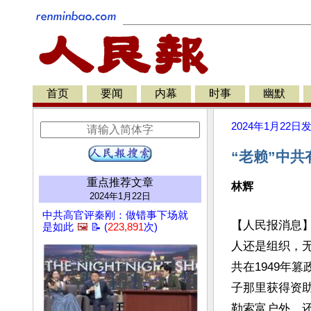
首页
要闻
内幕
时事
幽默
2024年1月22日
“老赖”中
重点推荐文章
林辉
2024年1月22日
中共高官评秦刚：做错事下场就
【人民报消息
是如此
🖼️
📝 (
223,891
次)
人还是组织，
共在1949年
子那里获得资
勒索富户外，