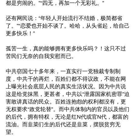
都是穷闹的。”“四无，再加一个无彩礼。”

还有网民说：“年轻人开始流行不结婚，极简都省
了。”“恋爱也开始不谈了。哈哈，从头省起，给自己
更多快乐！”

孤苦一生，真的能够拥有更多快乐吗？！这只不过
苦民们无奈的自我安慰而已。

中共窃国七十多年来，一直实行一党独裁专制制
度，中共干的再烂，百姓们都不得议政，不能在网
上曝光社会底层人民的真实生活状况。因为中共说
这是给党抹黑，更甚者，中共以“泄露国家机密罪”迫
害敢讲真话的民众。百姓连抱怨的权利都没有，更
无权要求“政党轮替”。而中共体制内的官员以及他们
的后代，拥有特权，无论是红N代或官N代，都富的
流油。而韭菜们生的后代还是韭菜，摆脱贫穷无
望。
