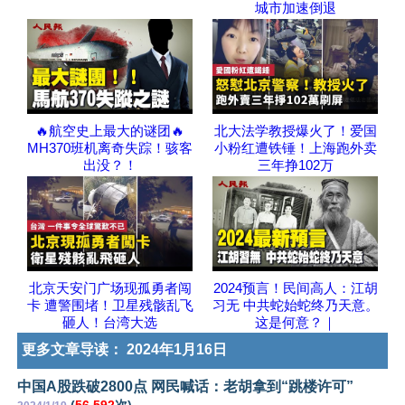
城市加速倒退
🔥航空史上最大的谜团🔥
北大法学教授爆火了！爱国
MH370班机离奇失踪！骇客
小粉红遭铁锤！上海跑外卖
出没？！
三年挣102万
北京天安门广场现孤勇者闯
2024预言！民间高人：江胡
卡 遭警围堵！卫星残骸乱飞
习无 中共蛇始蛇终乃天意。
砸人！台湾大选
这是何意？｜
更多文章导读：
2024年1月16日
中国A股跌破2800点 网民喊话：老胡拿到“跳楼许可”