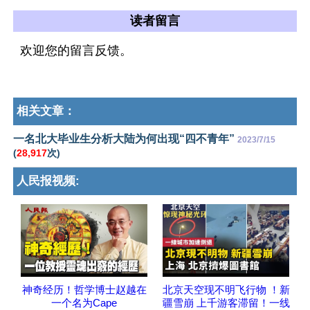
读者留言
欢迎您的留言反馈。
相关文章：
一名北大毕业生分析大陆为何出现“四不青年”
2023/7/15
(
28,917
次)
人民报视频:
神奇经历！哲学博士赵越在
北京天空现不明飞行物 ！新
一个名为Cape
疆雪崩 上千游客滞留！一线