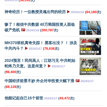
(
56,592
次)
2024/1/19
神奇经历！一位教授灵魂出窍的经历
▶️
(
64,180
次)
2024/1/18
惨了！相信中共数据 40万韩国投资人面临
破产危机
🖼️
(
200,787
次)
2024/1/18
MH370班机离奇失踪！ 黑客出没？ ！ 涉及
中共内斗？
▶️
(
78,636
次)
2024/1/17
2024预言！民间高人：江胡习无 中共蛇始
蛇终乃天意。这是何意？
▶️
2024/1/17
(
96,400
次)
中国经济前景不妙 外企对华投资大幅下滑
🖼️
2024/1/17
(
68,128
次)
他能记起自己16个前世
(
43,472
次)
2024/1/17