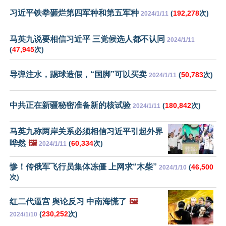
习近平铁拳砸烂第四军种和第五军种
(
192,278
次)
2024/1/11
马英九说要相信习近平 三党候选人都不认同
2024/1/11
(
47,945
次)
导弹注水，踢球造假，“国脚”可以买卖
(
50,783
次)
2024/1/11
中共正在新疆秘密准备新的核试验
(
180,842
次)
2024/1/11
马英九称两岸关系必须相信习近平引起外界
哗然
🖼️
(
60,334
次)
2024/1/11
惨！传俄军飞行员集体冻僵 上网求“木柴”
(
46,500
2024/1/10
次)
红二代逼宫 舆论反习 中南海慌了
🖼️
(
230,252
次)
2024/1/10