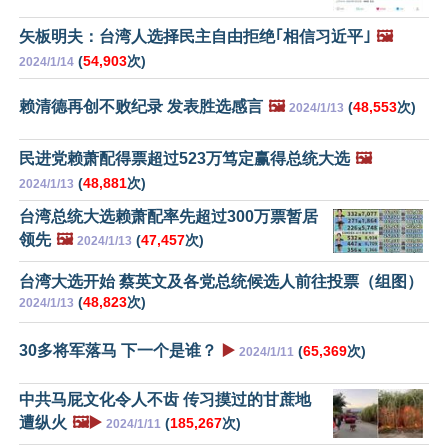
矢板明夫：台湾人选择民主自由拒绝｢相信习近平｣
🖼️
(
54,903
次)
2024/1/14
赖清德再创不败纪录 发表胜选感言
🖼️
(
48,553
次)
2024/1/13
民进党赖萧配得票超过523万笃定赢得总统大选
🖼️
(
48,881
次)
2024/1/13
台湾总统大选赖萧配率先超过300万票暂居
领先
🖼️
(
47,457
次)
2024/1/13
台湾大选开始 蔡英文及各党总统候选人前往投票（组图）
(
48,823
次)
2024/1/13
30多将军落马 下一个是谁？
▶️
(
65,369
次)
2024/1/11
中共马屁文化令人不齿 传习摸过的甘蔗地
遭纵火
🖼️▶️
(
185,267
次)
2024/1/11