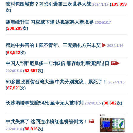
农村包围城市？习恐引爆第三次世界大战
(
199,059
2024/1/17
次)
胡海峰升官 习权威下降 达孤家寡人新境界
2024/1/17
(
208,289
次)
都是中共害的！四不青年、三无婚礼方兴未艾
▶️
2024/1/16
(
68,522
次)
中国人“润”厄瓜多一年增3倍 靠存款利率潇洒过日
🖼️▶️
(
53,657
次)
2024/1/16
50多国政要贺台湾大选 中共分别抗议，累死了！
2024/1/15
(
67,921
次)
长沙塌楼事故酿54死 至今无人被审判
(
38,682
次)
2024/1/15
中共失算了 这回连小粉红也纷纷倒戈！
🖼️
(
88,916
次)
2024/1/14