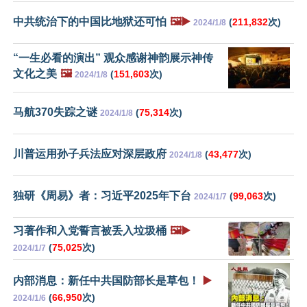
中共统治下的中国比地狱还可怕
🖼️▶️
(
211,832
次)
2024/1/8
“一生必看的演出” 观众感谢神韵展示神传
文化之美
🖼️
(
151,603
次)
2024/1/8
马航370失踪之谜
(
75,314
次)
2024/1/8
川普运用孙子兵法应对深层政府
(
43,477
次)
2024/1/8
独研《周易》者：习近平2025年下台
(
99,063
次)
2024/1/7
习著作和入党誓言被丢入垃圾桶
🖼️▶️
(
75,025
次)
2024/1/7
内部消息：新任中共国防部长是草包！
▶️
(
66,950
次)
2024/1/6