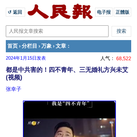
↺ 返回 
电子报
正體版
首页
分栏目
万象
文章
›
›
›
：
2024年1月15日
发表
人气：
68,522
都是中共害的！四不青年、三无婚礼方兴未艾
(视频)
张幸子