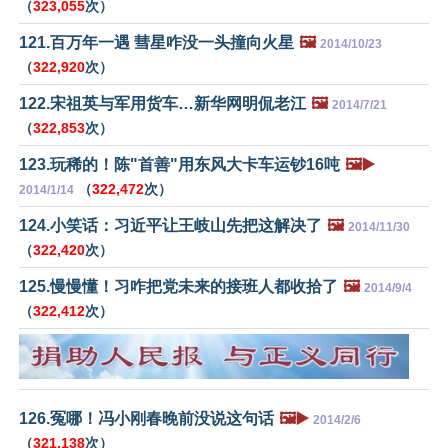
（
323,055
次）
121.百万年一遇 彗星咋没一头撞向火星
🖼️
2014/10/23
（
322,920
次）
122.宋祖英与军用货车…新华网明侃老江
🖼️
2014/7/21
（
322,853
次）
123.玩稀的！陈"首善"用东风大卡车运钞16吨
🖼️▶️
（
322,472
次）
2014/1/14
124.小笑话：习近平让王岐山先把这解决了
🖼️
2014/11/30
（
322,420
次）
125.慢慢懂！习咋把党未来的接班人都收拾了
🖼️
2014/9/4
（
322,412
次）
126.冤哪！冯小刚春晚前没说这句话
🖼️▶️
2014/2/6
（
321,138
次）