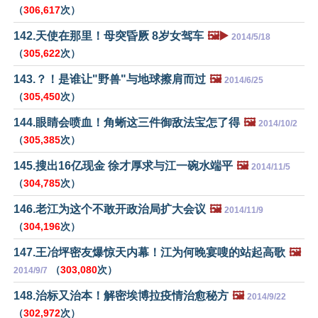
（
306,617
次）
142.天使在那里！母突昏厥 8岁女驾车
🖼️▶️
2014/5/18
（
305,622
次）
143.？！是谁让"野兽"与地球擦肩而过
🖼️
2014/6/25
（
305,450
次）
144.眼睛会喷血！角蜥这三件御敌法宝怎了得
🖼️
2014/10/2
（
305,385
次）
145.搜出16亿现金 徐才厚求与江一碗水端平
🖼️
2014/11/5
（
304,785
次）
146.老江为这个不敢开政治局扩大会议
🖼️
2014/11/9
（
304,196
次）
147.王冶坪密友爆惊天内幕！江为何晚宴嗖的站起高歌
🖼️
（
303,080
次）
2014/9/7
148.治标又治本！解密埃博拉疫情治愈秘方
🖼️
2014/9/22
（
302,972
次）