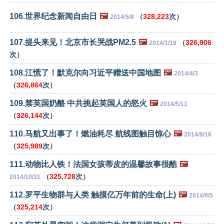
106.世界纪念新闻自由日
🖼️
（
328,223
次）
2014/5/8
107.提头来见！北京市长哭战PM2.5
🖼️
（
326,906
2014/1/19
次）
108.江慌了！默克尔向习近平赠送中国地图
🖼️
2014/4/3
（
326,864
次）
109.禁英国奶酪 中共挑起英国人的怒火
🖼️
2014/5/11
（
326,144
次）
110.马航又出事了！燃油耗尽 航线图触目惊心
🖼️
2014/9/16
（
325,989
次）
111.动物比人铁！法国女孩蒂皮的温馨故事很酷
🖼️
（
325,728
次）
2014/10/31
112.罗平生物群与人类 触摸亿万年前的生命(上)
🖼️
2014/9/5
（
325,214
次）