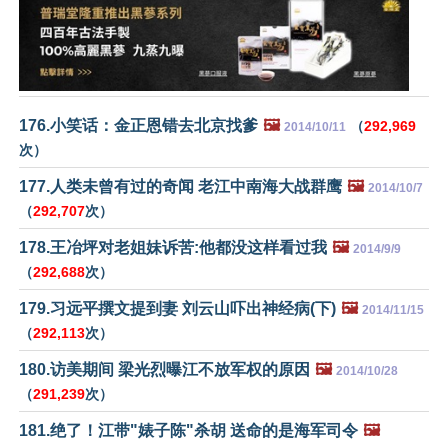
176.小笑话：金正恩错去北京找爹
🖼️
（
292,969
2014/10/11
次）
177.人类未曾有过的奇闻 老江中南海大战群鹰
🖼️
2014/10/7
（
292,707
次）
178.王冶坪对老姐妹诉苦:他都没这样看过我
🖼️
2014/9/9
（
292,688
次）
179.习远平撰文提到妻 刘云山吓出神经病(下)
🖼️
2014/11/15
（
292,113
次）
180.访美期间 梁光烈曝江不放军权的原因
🖼️
2014/10/28
（
291,239
次）
181.绝了！江带"婊子陈"杀胡 送命的是海军司令
🖼️