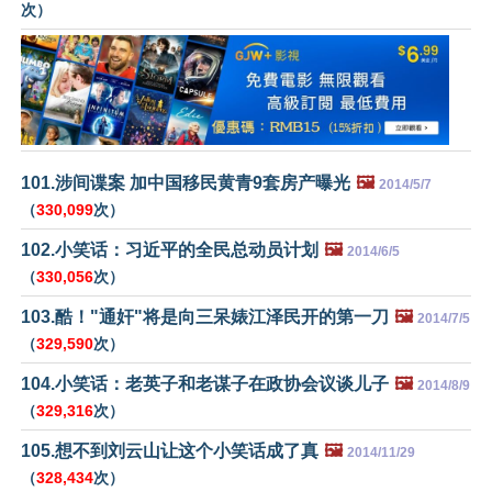
次）
101.涉间谍案 加中国移民黄青9套房产曝光
🖼️
2014/5/7
（
330,099
次）
102.小笑话：习近平的全民总动员计划
🖼️
2014/6/5
（
330,056
次）
103.酷！"通奸"将是向三呆婊江泽民开的第一刀
🖼️
2014/7/5
（
329,590
次）
104.小笑话：老英子和老谋子在政协会议谈儿子
🖼️
2014/8/9
（
329,316
次）
105.想不到刘云山让这个小笑话成了真
🖼️
2014/11/29
（
328,434
次）