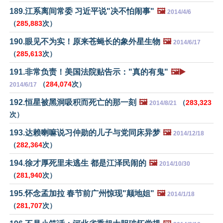
189.江系离间常委 习近平说"决不怕闹事"
🖼️
2014/4/6
（
285,883
次）
190.眼见不为实！原来苍蝇长的象外星生物
🖼️
2014/6/17
（
285,613
次）
191.非常负责！美国法院贴告示："真的有鬼"
🖼️▶️
（
284,074
次）
2014/6/17
192.恒星被黑洞吸积而死亡的那一刻
🖼️
（
283,323
2014/8/21
次）
193.达赖喇嘛说习仲勋的儿子与党同床异梦
🖼️
2014/12/18
（
282,364
次）
194.徐才厚死里未逃生 都是江泽民闹的
🖼️
2014/10/30
（
281,940
次）
195.怀念孟加拉 春节前广州惊现"颠地姐"
🖼️
2014/1/18
（
281,707
次）