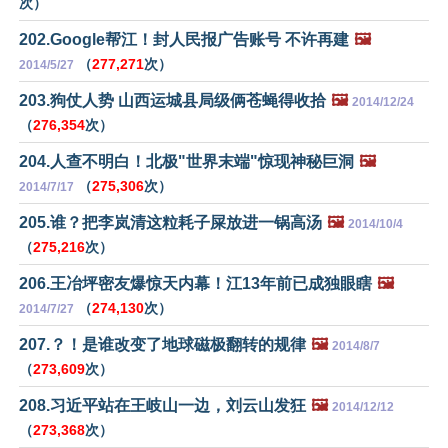
次）
202.Google帮江！封人民报广告账号 不许再建
🖼️
（
277,271
次）
2014/5/27
203.狗仗人势 山西运城县局级俩苍蝇得收拾
🖼️
2014/12/24
（
276,354
次）
204.人查不明白！北极"世界末端"惊现神秘巨洞
🖼️
（
275,306
次）
2014/7/17
205.谁？把李岚清这粒耗子屎放进一锅高汤
🖼️
2014/10/4
（
275,216
次）
206.王冶坪密友爆惊天内幕！江13年前已成独眼瞎
🖼️
（
274,130
次）
2014/7/27
207.？！是谁改变了地球磁极翻转的规律
🖼️
2014/8/7
（
273,609
次）
208.习近平站在王岐山一边，刘云山发狂
🖼️
2014/12/12
（
273,368
次）