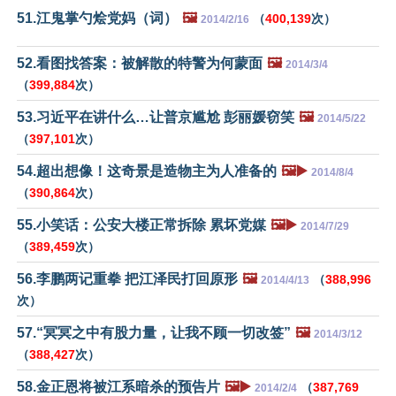
51.江鬼掌勺烩党妈（词）
🖼️
（
400,139
次）
2014/2/16
52.看图找答案：被解散的特警为何蒙面
🖼️
2014/3/4
（
399,884
次）
53.习近平在讲什么…让普京尴尬 彭丽媛窃笑
🖼️
2014/5/22
（
397,101
次）
54.超出想像！这奇景是造物主为人准备的
🖼️▶️
2014/8/4
（
390,864
次）
55.小笑话：公安大楼正常拆除 累坏党媒
🖼️▶️
2014/7/29
（
389,459
次）
56.李鹏两记重拳 把江泽民打回原形
🖼️
（
388,996
2014/4/13
次）
57.“冥冥之中有股力量，让我不顾一切改签”
🖼️
2014/3/12
（
388,427
次）
58.金正恩将被江系暗杀的预告片
🖼️▶️
（
387,769
2014/2/4