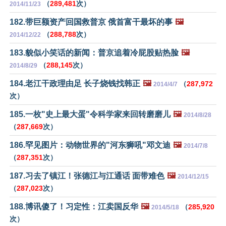
（
289,481
次）
2014/11/23
182.带巨额资产回国救普京 俄首富干最坏的事
🖼️
（
288,788
次）
2014/12/22
183.貌似小笑话的新闻：普京追着冷屁股贴热脸
🖼️
（
288,145
次）
2014/8/29
184.老江干政理由足 长子烧钱找韩正
🖼️
（
287,972
2014/4/7
次）
185.一枚"史上最大蛋"令科学家来回转磨磨儿
🖼️
2014/8/28
（
287,669
次）
186.罕见图片：动物世界的"河东狮吼"邓文迪
🖼️
2014/7/8
（
287,351
次）
187.习去了镇江！张德江与江通话 面带难色
🖼️
2014/12/15
（
287,023
次）
188.博讯傻了！习定性：江卖国反华
🖼️
（
285,920
2014/5/18
次）