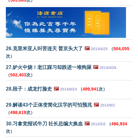
（
505,089
次）
26.克里米亚人叫苦连天 普京头大了
🖼️
（
504,055
2014/4/25
次）
27.妒火中烧！老江踩习却跌进一堆狗屎
🖼️
2014/4/26
（
502,403
次）
28.段子：成龙打脸史
🖼️
（
499,941
次）
2014/8/24
29.解读43个正体变简化汉字的可怕预兆
🖼️
2014/9/3
（
498,619
次）
30.习拿党报试牛刀 社长总编大换血
🖼️
（
496,934
2014/5/2
次）