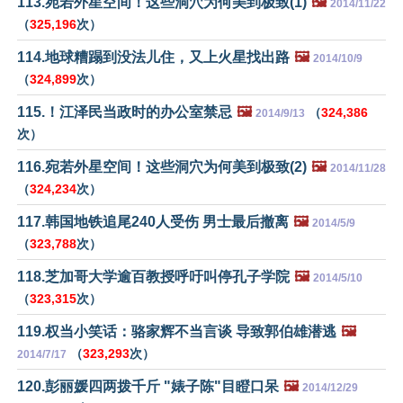
113.宛若外星空间！这些洞穴为何美到极致(1)
🖼️
2014/11/22
（
325,196
次）
114.地球糟蹋到没法儿住，又上火星找出路
🖼️
2014/10/9
（
324,899
次）
115.！江泽民当政时的办公室禁忌
🖼️
（
324,386
2014/9/13
次）
116.宛若外星空间！这些洞穴为何美到极致(2)
🖼️
2014/11/28
（
324,234
次）
117.韩国地铁追尾240人受伤 男士最后撤离
🖼️
2014/5/9
（
323,788
次）
118.芝加哥大学逾百教授呼吁叫停孔子学院
🖼️
2014/5/10
（
323,315
次）
119.权当小笑话：骆家辉不当言谈 导致郭伯雄潜逃
🖼️
（
323,293
次）
2014/7/17
120.彭丽媛四两拨千斤 "婊子陈"目瞪口呆
🖼️
2014/12/29