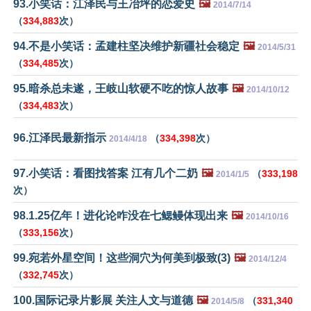
93.小笑话：江泽民与王冶坪的恋爱史
🖼️
2014/7/14
（
334,883
次）
94.不是小笑话：孟建柱坚决维护新疆社会稳定
🖼️
2014/5/31
（
334,485
次）
95.暗杀总未遂，王岐山软硬不吃的惊人故事
🖼️
2014/10/12
（
334,483
次）
96.江泽民最新指示
（
334,398
次）
2014/4/18
97.小笑话：看图找答案 江有几个二奶
🖼️
（
333,198
2014/1/5
次）
98.1.25亿年！进化论咋没在七鳃鳗体现出来
🖼️
2014/10/16
（
333,156
次）
99.宛若外星空间！这些洞穴为何美到极致(3)
🖼️
2014/12/4
（
332,745
次）
100.国际记录片影展 关注人文与道德
🖼️
（
331,340
2014/5/8