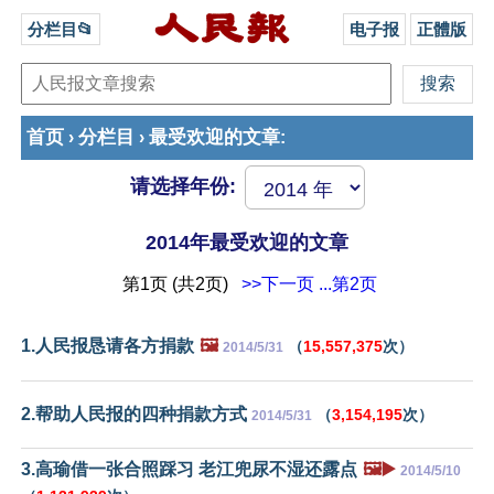
分栏目📂
电子报
正體版
首页
分栏目
最受欢迎的文章
›
›
:
请选择年份:
2014年最受欢迎的文章
第1页 (共2页)
>>下一页
...第2页
1.人民报恳请各方捐款
🖼️
（
15,557,375
次）
2014/5/31
2.帮助人民报的四种捐款方式
（
3,154,195
次）
2014/5/31
3.高瑜借一张合照踩习 老江兜尿不湿还露点
🖼️▶️
2014/5/10