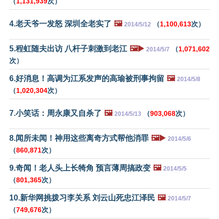
（
1,131,939
次）
4.老天爷一发怒 深圳全老实了
🖼️
（
1,100,613
次）
2014/5/12
5.程虹随夫出访 八杆子刺激到老江
🖼️▶️
（
1,071,602
2014/5/7
次）
6.好消息！高调为江系发声的高瑜被刑事拘留
🖼️
2014/5/8
（
1,020,304
次）
7.小笑话：周永康又自杀了
🖼️
（
903,068
次）
2014/5/13
8.闻所未闻！神用这些离奇方式帮他消罪
🖼️▶️
2014/5/6
（
860,871
次）
9.奇闻！老人头上长犄角 预言薄周搞政变
🖼️
2014/5/5
（
801,365
次）
10.新华网挑拨习李关系 刘云山死忠江泽民
🖼️
2014/5/7
（
749,676
次）