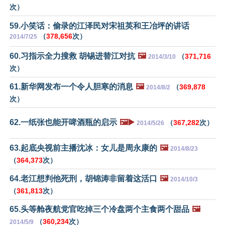
次）
59.小笑话：偷录的江泽民对宋祖英和王冶坪的讲话
（
378,656
次）
2014/7/25
60.习指示全力搜救 胡锡进替江对抗
🖼️
（
371,716
2014/3/10
次）
61.新华网发布一个令人胆寒的消息
🖼️
（
369,878
2014/8/2
次）
62.一纸张也能开啤酒瓶的启示
🖼️▶️
（
367,282
次）
2014/5/26
63.起底央视前主播沈冰：女儿是周永康的
🖼️
2014/8/23
（
364,373
次）
64.老江想判他死刑，胡锦涛非留着这活口
🖼️
2014/10/3
（
361,813
次）
65.头等舱夜航党官吃掉三个冷盘两个主食两个甜品
🖼️
（
360,234
次）
2014/5/9