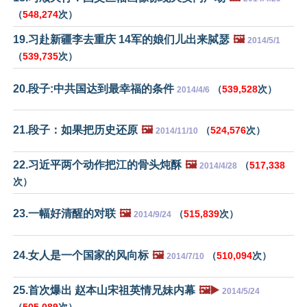
（
548,274
次）
19.习赴新疆李去重庆 14军的娘们儿出来脦瑟
🖼️
2014/5/1
（
539,735
次）
20.段子:中共国达到最幸福的条件
（
539,528
次）
2014/4/6
21.段子：如果把历史还原
🖼️
（
524,576
次）
2014/11/10
22.习近平两个动作把江的骨头炖酥
🖼️
（
517,338
2014/4/28
次）
23.一幅好清醒的对联
🖼️
（
515,839
次）
2014/9/24
24.女人是一个国家的风向标
🖼️
（
510,094
次）
2014/7/10
25.首次爆出 赵本山宋祖英情兄妹内幕
🖼️▶️
2014/5/24