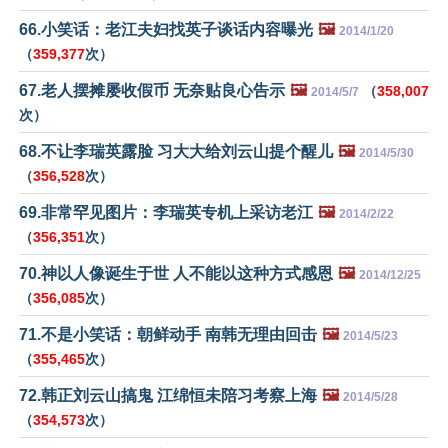
66.小笑话：老江夫妇找英子谈话内容曝光
🖼️
2014/1/20
（
359,377
次）
67.老人摆摊屡收假币 无奈贴良心告示
🖼️
（
358,007
2014/5/7
次）
68.不让李瑞英露脸 习大大给刘云山提个醒儿
🖼️
2014/5/30
（
356,528
次）
69.非常罕见图片：李瑞英专机上采访老江
🖼️
2014/2/22
（
356,351
次）
70.神以人像诞生于世 人不能以这种方式感恩
🖼️
2014/12/25
（
356,085
次）
71.不是小笑话：朝鲜动手 南韩无理由回击
🖼️
2014/5/23
（
355,465
次）
72.韩正刘云山搞鬼 江绵恒未陪习考察上海
🖼️
2014/5/28
（
354,573
次）