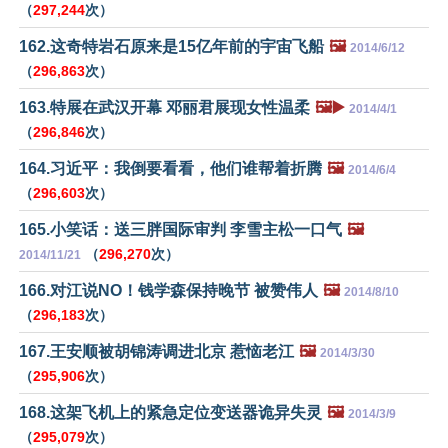
（
297,244
次）
162.这奇特岩石原来是15亿年前的宇宙飞船
🖼️
2014/6/12
（
296,863
次）
163.特展在武汉开幕 邓丽君展现女性温柔
🖼️▶️
2014/4/1
（
296,846
次）
164.习近平：我倒要看看，他们谁帮着折腾
🖼️
2014/6/4
（
296,603
次）
165.小笑话：送三胖国际审判 李雪主松一口气
🖼️
（
296,270
次）
2014/11/21
166.对江说NO！钱学森保持晚节 被赞伟人
🖼️
2014/8/10
（
296,183
次）
167.王安顺被胡锦涛调进北京 惹恼老江
🖼️
2014/3/30
（
295,906
次）
168.这架飞机上的紧急定位变送器诡异失灵
🖼️
2014/3/9
（
295,079
次）