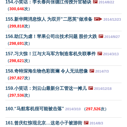
154.小笑话：李长春向张德江传授升官秘诀
🖼️
2014/8/22
（
300,646
次）
155.新华网消息惊人 为双开"二恶英"做准备
🖼️▶️
2014/12/23
（
299,818
次）
156.助江为虐！苹果公司出技术问题 股价大跌
🖼️
2014/9/27
（
298,691
次）
157.习大惊！江与大马军方制造客机失联事件
🖼️
2014/3/13
（
298,621
次）
158.奇特深海生物色彩斑斓 令人无法想像
🖼️
2014/7/3
（
297,827
次）
159.小笑话：刘云山最新分工管这一摊儿
🖼️
2014/12/18
（
297,536
次）
160.“马航客机很可能被击落”
（
297,526
次）
2014/3/10
161.曾庆红惊现北京…这老小子被游街
🖼️
2014/8/3