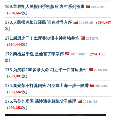
169.苹果拒人民报用手机版后 发生系列怪事
🖼️
2014/10/8
（
294,662
次）
170.人民报叫板江泽民 谁在对号入座
🖼️
（
294,447
2014/5/25
次）
171.感恩之门！土库曼沙漠中神奇钻井坑
🖼️
2014/7/9
（
294,444
次）
172.药检呈阳性 是他害了李宗伟
🖼️
（
294,158
2014/10/24
次）
173.为失联200多条人命 习近平一口答应条件
🖼️
2014/3/18
（
293,801
次）
174.秦光荣不打算回头 习空降上海一步一陷阱
🖼️
2014/8/5
（
293,582
次）
175.马英九卖国 谒陵遭先总统父子修理
🖼️
2014/4/12
（
293,353
次）