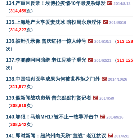
134.严重且反常！埃博拉疫情40年最复杂爆发
🖼️
2014/8/12
（
314,459
次）
135.上海地产大亨爱妻沈冰 暗投周永康淫怀
🖼️
2014/8/16
（
314,227
次）
136.被针孔录像 曾庆红得一惊人绰号
🖼️
（
313,128
2014/10/1
次）
137.李鹏傻呵呵陪绑 老江见英子泄光
🖼️
（
313,125
2014/2/21
次）
138.中国独创医学成果为何被世界拒之门外
🖼️
2014/10/26
（
311,977
次）
139.假新闻战功彪炳 普京默默打赏记者
🖼️
2014/5/9
（
308,619
次）
140.够狠！马航MH17被不止一枚导弹击中
🖼️
2014/9/16
（
308,542
次）
141.即时新闻：纽约州向天鹅"宣战" 老江抗议
🖼️
2014/2/1