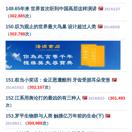
149.65年来 世界首次听到中国高层这样演讲
🖼️
2014/12/7
（
302,885
次）
150.叹为观止的世界最大鸟巢 设计超过人类
🖼️
2014/8/28
（
302,788
次）
151.权当小笑话：金正恩遭酷刑 牙齿受损耳朵变形
🖼️
（
302,107
次）
2014/10/22
152.江系用舆论打的最凶的有三种人
🖼️
（
301,493
2014/4/15
次）
153.罗平生物群与人类 触摸亿万年前的生命(下)
🖼️
（
300,988
次）
2014/9/11