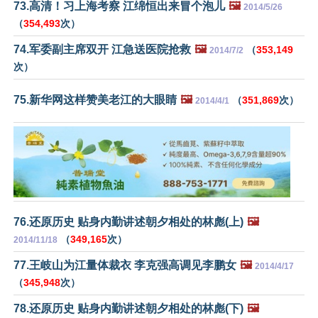
73.高清！习上海考察 江绵恒出来冒个泡儿
🖼️
2014/5/26
（
354,493
次）
74.军委副主席双开 江急送医院抢救
🖼️
（
353,149
2014/7/2
次）
75.新华网这样赞美老江的大眼睛
🖼️
（
351,869
次）
2014/4/1
76.还原历史 贴身内勤讲述朝夕相处的林彪(上)
🖼️
（
349,165
次）
2014/11/18
77.王岐山为江量体裁衣 李克强高调见李鹏女
🖼️
2014/4/17
（
345,948
次）
78.还原历史 贴身内勤讲述朝夕相处的林彪(下)
🖼️