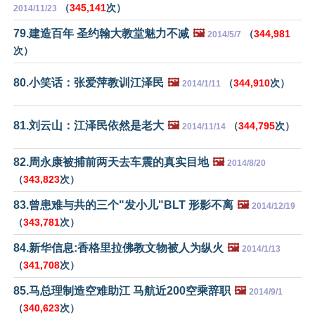
（
345,141
次）
2014/11/23
79.建造百年 圣约翰大教堂魅力不减
🖼️
（
344,981
2014/5/7
次）
80.小笑话：张爱萍教训江泽民
🖼️
（
344,910
次）
2014/1/11
81.刘云山：江泽民依然是老大
🖼️
（
344,795
次）
2014/11/14
82.周永康被捕前两天去车震的真实目地
🖼️
2014/8/20
（
343,823
次）
83.曾患难与共的三个"发小儿"BLT 形影不离
🖼️
2014/12/19
（
343,781
次）
84.新华信息:香格里拉佛教文物被人为纵火
🖼️
2014/1/13
（
341,708
次）
85.马总理制造空难助江 马航近200空乘辞职
🖼️
2014/9/1
（
340,623
次）