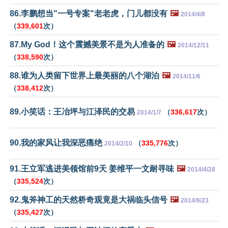
86.李鹏想当"一号专案"老老虎，门儿都没有
🖼️
2014/4/8
（
339,601
次）
87.My God！这个震撼美景不是为人准备的
🖼️
2014/12/11
（
338,590
次）
88.谁为人类留下世界上最美丽的八个湖泊
🖼️
2014/11/6
（
338,412
次）
89.小笑话：王冶坪与江泽民的交易
（
336,617
次）
2014/1/7
90.我的家风让我深恶痛绝
（
335,776
次）
2014/2/10
91.王立军逃进美领馆前9天 姜维平一文耐寻味
🖼️
2014/4/28
（
335,524
次）
92.鬼斧神工的天然桥奇观竟是大祸临头信号
🖼️
2014/9/23
（
335,427
次）