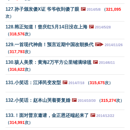
127.孙子颁发傻X证 爷爷收到傻了眼
🖼️
（
321,095
2014/5/8
次）
128.韩正知道！曾庆红5月14日没在上海
🖼️
2014/5/28
（
318,576
次）
129.一首现代神曲！预言近期中国改朝换代
🖼️▶️
2014/11/26
（
317,793
次）
130.骇人美景：黄海2万平方公里铺满绿毯
🖼️
2014/6/11
（
316,622
次）
131.小笑话：江泽民变发型
🖼️
（
315,675
次）
2014/7/18
132.小笑话：赵本山哭着要复婚
🖼️
（
315,274
次）
2014/10/30
133.！面对普京邀请，金正恩还端起来了
🖼️
2014/12/22
（
314,991
次）