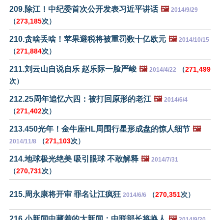
209.除江！中纪委首次公开发表习近平讲话
🖼️
2014/9/29
（
273,185
次）
210.贪啥丢啥！苹果避税将被重罚数十亿欧元
🖼️
2014/10/15
（
271,884
次）
211.刘云山自说自乐 赵乐际一脸严峻
🖼️
（
271,499
2014/4/22
次）
212.25周年追忆六四：被打回原形的老江
🖼️
2014/6/4
（
271,402
次）
213.450光年！金牛座HL周围行星形成盘的惊人细节
🖼️
（
271,103
次）
2014/11/8
214.地球极光绝美 吸引眼球 不敢解释
🖼️
2014/7/31
（
270,731
次）
215.周永康将开审 罪名让江疯狂
（
270,351
次）
2014/6/6
216.小新闻中藏着的大新闻：中联部长将换人
🖼️
2014/9/20