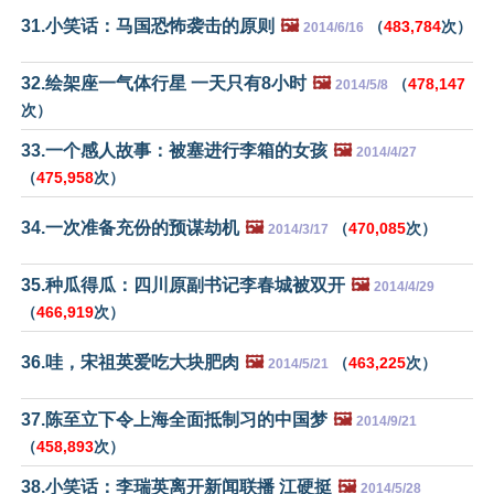
31.小笑话：马国恐怖袭击的原则
🖼️
（
483,784
次）
2014/6/16
32.绘架座一气体行星 一天只有8小时
🖼️
（
478,147
2014/5/8
次）
33.一个感人故事：被塞进行李箱的女孩
🖼️
2014/4/27
（
475,958
次）
34.一次准备充份的预谋劫机
🖼️
（
470,085
次）
2014/3/17
35.种瓜得瓜：四川原副书记李春城被双开
🖼️
2014/4/29
（
466,919
次）
36.哇，宋祖英爱吃大块肥肉
🖼️
（
463,225
次）
2014/5/21
37.陈至立下令上海全面抵制习的中国梦
🖼️
2014/9/21
（
458,893
次）
38.小笑话：李瑞英离开新闻联播 江硬挺
🖼️
2014/5/28