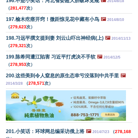
196.不是小笑话：河北省委超大胆破坏党规
🖼️
2014/8/18
（
281,477
次）
197.榆木疙瘩开窍！微距惊见花中藏有小鸟
🖼️
2014/8/10
（
279,623
次）
198.习远平撰文提到妻 刘云山吓出神经病(上)
🖼️
2014/11/13
（
279,321
次）
199.陈希同遭江陷害 习近平打虎决不手软
🖼️
2014/12/5
（
278,953
次）
200.这些美到令人窒息的原生态幸亏没落到中共手里
🖼️
（
278,571
次）
2014/3/28
201.小笑话：环球网总编采访俄上将
🖼️
（
278,168
2014/7/23