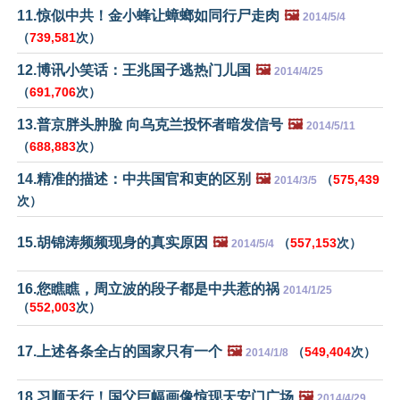
11.惊似中共！金小蜂让蟑螂如同行尸走肉
🖼️
2014/5/4
（
739,581
次）
12.博讯小笑话：王兆国子逃热门儿国
🖼️
2014/4/25
（
691,706
次）
13.普京胖头肿脸 向乌克兰投怀者暗发信号
🖼️
2014/5/11
（
688,883
次）
14.精准的描述：中共国官和吏的区别
🖼️
（
575,439
2014/3/5
次）
15.胡锦涛频频现身的真实原因
🖼️
（
557,153
次）
2014/5/4
16.您瞧瞧，周立波的段子都是中共惹的祸
2014/1/25
（
552,003
次）
17.上述各条全占的国家只有一个
🖼️
（
549,404
次）
2014/1/8
18.习顺天行！国父巨幅画像惊现天安门广场
🖼️
2014/4/29