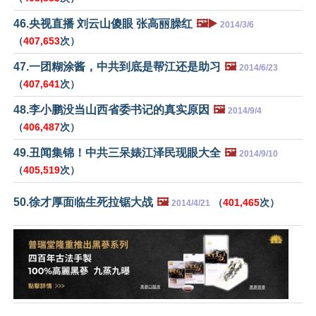
46.央视直播 刘云山傻眼 张高丽臊红
🖼️▶️
2014/3/6
（
407,653
次）
47.一团糊涂酱，中共到底是帮江还是助习
🖼️
2014/6/23
（
407,641
次）
48.李小鹏没当山西省委书记的真实原因
🖼️
2014/9/4
（
406,487
次）
49.丑闻集锦！中共三呆婊江泽民现眼大全
🖼️
2014/9/10
（
405,519
次）
50.徐才厚面临生死拉锯大战
🖼️
（
401,465
次）
2014/4/21