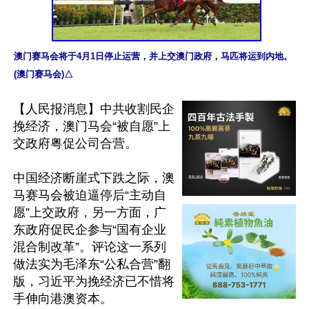
澳门赛马会将于4月1日停止运营，并上交澳门政府，马匹将运到内地。
(澳门赛马会)△
【人民报消息】中共收割民企
挽经济，澳门马会“被自愿”上
交政府粤促公司合营。

中国经济断崖式下跌之际，澳
马赛马会被迫逼停后“主动自
愿”上交政府，另一方面，广
东政府促民企参与“国有企业
混合制改革”。评论这一系列
做法实为毛泽东“公私合营”翻
版，习近平为挽经济已不惜将
手伸向港澳资本。
