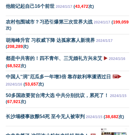
他能记起自己16个前世
(
43,472
次)
2024/1/17
农村包围城市？习恐引爆第三次世界大战
(
199,059
2024/1/17
次)
胡海峰升官 习权威下降 达孤家寡人新境界
2024/1/17
(
208,289
次)
都是中共害的！四不青年、三无婚礼方兴未艾
▶️
2024/1/16
(
68,522
次)
中国人“润”厄瓜多一年增3倍 靠存款利率潇洒过日
🖼️▶️
(
53,657
次)
2024/1/16
50多国政要贺台湾大选 中共分别抗议，累死了！
2024/1/15
(
67,921
次)
长沙塌楼事故酿54死 至今无人被审判
(
38,682
次)
2024/1/15