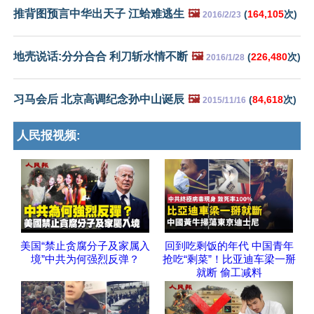
推背图预言中华出天子 江蛤难逃生
🖼️
(
164,105
次)
2016/2/23
地壳说话:分分合合 利刀斩水情不断
🖼️
(
226,480
次)
2016/1/28
习马会后 北京高调纪念孙中山诞辰
🖼️
(
84,618
次)
2015/11/16
人民报视频:
美国“禁止贪腐分子及家属入
回到吃剩饭的年代 中国青年
境”中共为何强烈反弹？
抢吃“剩菜”！比亚迪车梁一掰
就断 偷工减料