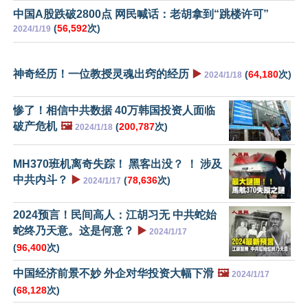
中国A股跌破2800点 网民喊话：老胡拿到“跳楼许可”
(
56,592
次)
2024/1/19
神奇经历！一位教授灵魂出窍的经历
▶️
(
64,180
次)
2024/1/18
惨了！相信中共数据 40万韩国投资人面临
破产危机
🖼️
(
200,787
次)
2024/1/18
MH370班机离奇失踪！ 黑客出没？ ！ 涉及
中共内斗？
▶️
(
78,636
次)
2024/1/17
2024预言！民间高人：江胡习无 中共蛇始
蛇终乃天意。这是何意？
▶️
2024/1/17
(
96,400
次)
中国经济前景不妙 外企对华投资大幅下滑
🖼️
2024/1/17
(
68,128
次)