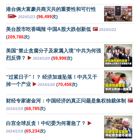
港台俩大富豪共商灭共的重要性和可行性
🖼️▶️
(
96,499
次)
2024/1/23
美台股市吃香喝辣 中国A股大跌创新低
🖼️
2024/1/22
(
209,786
次)
美国“禁止贪腐分子及家属入境”中共为何强
烈反弹？
▶️
(
59,998
次)
2024/1/20
“过紧日子”！？ 经济加速坠落！中共又干
掉一个产业
▶️
(
70,458
次)
2024/1/20
财经专家谢金河：中国经济的真正问题是集权独裁体制
🖼️
(
68,785
次)
2024/1/19
白宫全球反贪！中纪委为何著急了？
▶️
(
65,234
次)
2024/1/19