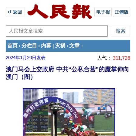
↺ 返回 
电子报
正體版
首页
分栏目
内幕
灾祸
文章
›
›
|
›
：
2024年1月20日
发表
人气：
311,726
澳门马会上交政府 中共“公私合营”的魔掌伸向
澳门（图）