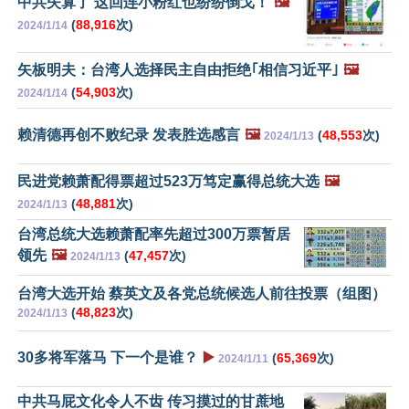
中共失算了 这回连小粉红也纷纷倒戈！
🖼️
(
88,916
次)
2024/1/14
矢板明夫：台湾人选择民主自由拒绝｢相信习近平｣
🖼️
(
54,903
次)
2024/1/14
赖清德再创不败纪录 发表胜选感言
🖼️
(
48,553
次)
2024/1/13
民进党赖萧配得票超过523万笃定赢得总统大选
🖼️
(
48,881
次)
2024/1/13
台湾总统大选赖萧配率先超过300万票暂居
领先
🖼️
(
47,457
次)
2024/1/13
台湾大选开始 蔡英文及各党总统候选人前往投票（组图）
(
48,823
次)
2024/1/13
30多将军落马 下一个是谁？
▶️
(
65,369
次)
2024/1/11
中共马屁文化令人不齿 传习摸过的甘蔗地