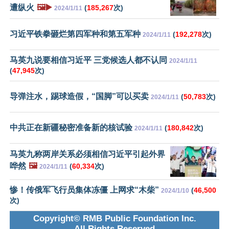
遭纵火
🖼️▶️
(
185,267
次)
2024/1/11
习近平铁拳砸烂第四军种和第五军种
(
192,278
次)
2024/1/11
马英九说要相信习近平 三党候选人都不认同
2024/1/11
(
47,945
次)
导弹注水，踢球造假，“国脚”可以买卖
(
50,783
次)
2024/1/11
中共正在新疆秘密准备新的核试验
(
180,842
次)
2024/1/11
马英九称两岸关系必须相信习近平引起外界
哗然
🖼️
(
60,334
次)
2024/1/11
惨！传俄军飞行员集体冻僵 上网求“木柴”
(
46,500
2024/1/10
次)
Copyright© RMB Public Foundation Inc.
All Rights Reserved