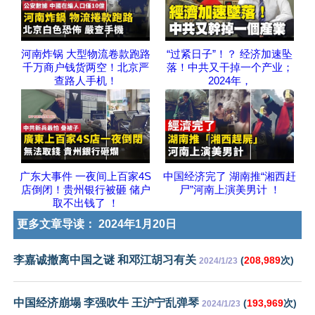
河南炸锅 大型物流卷款跑路
“过紧日子”！？ 经济加速坠
千万商户钱货两空！北京严
落！中共又干掉一个产业；
查路人手机！
2024年，
广东大事件 一夜间上百家4S
中国经济完了 湖南推“湘西赶
店倒闭！贵州银行被砸 储户
尸”河南上演美男计 ！
取不出钱了 ！
更多文章导读：
2024年1月20日
李嘉诚撤离中国之谜 和邓江胡习有关
(
208,989
次)
2024/1/23
中国经济崩塌 李强吹牛 王沪宁乱弹琴
(
193,969
次)
2024/1/23