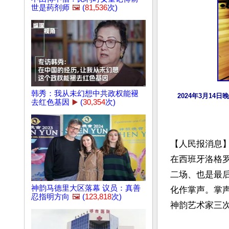
世是药剂师
🖼️
(
81,536
次)
韩秀：我从未幻想中共政权能褪
2024年3月1
去红色基因
▶️
(
30,354
次)
【人民报消息】
在西班牙洛格罗尼
二场、也是最
神韵马德里大区落幕 议员：真善
化作掌声。掌
忍指明方向
🖼️
(
123,818
次)
神韵艺术家三次