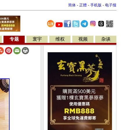
简体
-
正體
-
手机版
-
电子报
专题
寰宇
维权
视频
杂谈