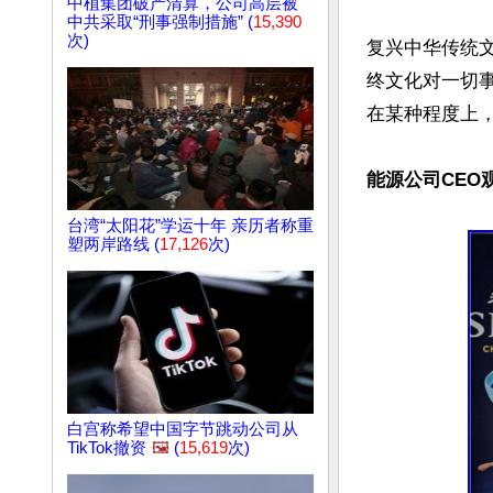
中植集团破产清算，公司高层被
中共采取“刑事强制措施” (
15,390
次)
复兴中华传统文
终文化对一切
在某种程度上，
能源公司CEO
台湾“太阳花”学运十年 亲历者称重
塑两岸路线 (
17,126
次)
白宫称希望中国字节跳动公司从
TikTok撤资
🖼️
(
15,619
次)