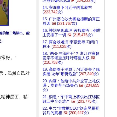
理燕郊爆炸现场
▶️
(
224,232
次)
14. 安洵撕下习近平的遮羞布
(
223,742
次)
15. 广州沥心沙大桥被撞断的真正
原因
🖼️
(
221,767
次)
16. 神韵呈现真理 医师感悟：创世
当地的第二场演出。能
主安排了一切
🖼️
(
215,476
次)
元）
17. 两会戏难演 李强受辱 习闭门
称王 (
211,025
次)
18. “两会与我何干”？ 浙江作家昝
常好。”

爱宗不堪重压呼吁尊重人权
🖼️
(
210,758
次)
19. 高层圈子消息：习近失去了现
表示，虽然自己对
实感 龙年“形势危急” (
207,340
次)


20. 内幕：他给中共外交官上礼仪
课，华春莹当场失态
🖼️
(
204,659
次)
人精神层面、精
21. 消息：军中两上将供出江绵恒
致三中全会难产
🖼️
(
203,775
次)
22. 中共“大数据CEO”刘东昊暴死
背后的真相
🖼️
(
200,447
次)