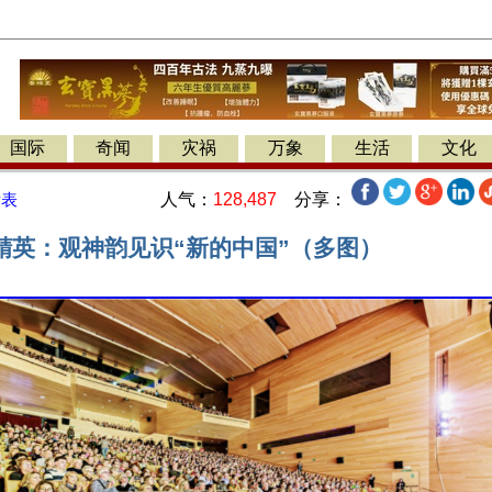
国际
奇闻
灾祸
万象
生活
文化
人气：
128,487
分享：
发表
精英：观神韵见识“新的中国”（多图）