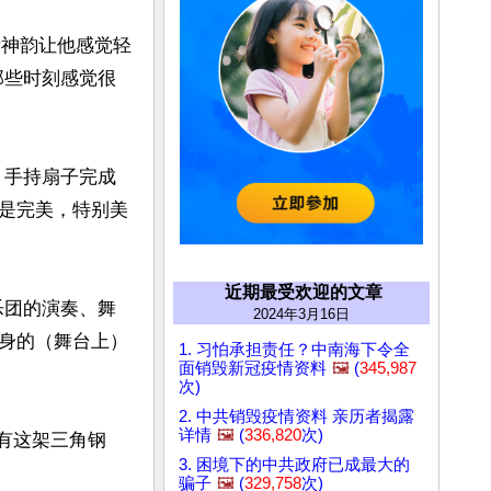
示，看神韵让他感觉轻
那些时刻感觉很
）手持扇子完成
是完美，特别美
近期最受欢迎的文章
乐团的演奏、舞
2024年3月16日
身的（舞台上）
1. 习怕承担责任？中南海下令全
面销毁新冠疫情资料
🖼️
(
345,987
次)
2. 中共销毁疫情资料 亲历者揭露
详情
🖼️
(
336,820
次)
还有这架三角钢
3. 困境下的中共政府已成最大的
骗子
🖼️
(
329,758
次)