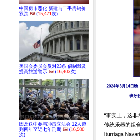
中国房市恶化 新建与二手房销价
双跌
🖼️
(
15,471
次)
美国会委员会反对23条 倡制裁及
提高旅游警示
🖼️
(
16,403
次)
2024年3月14
班牙拉
“事实上，这
因反送中参与冲击立法会 12人遭
传统乐器的组合
判四年至近七年刑期
🖼️
(
16,900
Iturriaga
次)