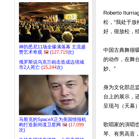
Roberto I
松，“我处于
好，很放松，经
神韵悉尼11场全爆满落幕 主流盛
中国古典舞很
赞艺术奇观
🖼️
(
127,719
次)
的动作，在舞
俄罗斯说乌克兰砲击造成边境城
市2人死亡 (
15,244
次)
妙。”

身为文化部总
台上的展示，
呈现与（天幕）
马斯克的SpaceX正为美国情报机
歌唱家的演唱也
构打造新间谍卫星网
🖼️
(
17,099
次)
琴、有男高音，