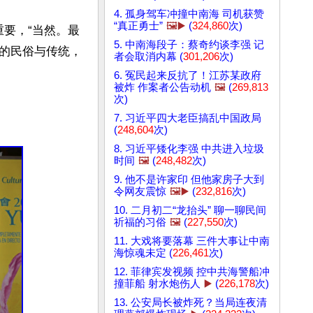
4. 孤身驾车冲撞中南海 司机获赞
“真正勇士”
🖼️▶️
(
324,860
次)
重要，“当然。最
5. 中南海段子：蔡奇约谈李强 记
的民俗与传统，
者会取消内幕 (
301,206
次)
6. 冤民起来反抗了！江苏某政府
被炸 作案者公告动机
🖼️
(
269,813
次)
7. 习近平四大老臣搞乱中国政局
(
248,604
次)
8. 习近平矮化李强 中共进入垃圾
时间
🖼️
(
248,482
次)
9. 他不是许家印 但他家房子大到
令网友震惊
🖼️▶️
(
232,816
次)
10. 二月初二“龙抬头” 聊一聊民间
祈福的习俗
🖼️
(
227,550
次)
11. 大戏将要落幕 三件大事让中南
海惊魂未定 (
226,461
次)
12. 菲律宾发视频 控中共海警船冲
撞菲船 射水炮伤人
▶️
(
226,178
次)
13. 公安局长被炸死？当局连夜清