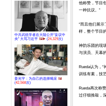
他称赞，节目包
一种抗议。”

“而且他们展
样，整个节目的
中共武统学者在大陆公开“妄议中
央” 大骂习近平
🖼️▶️
(
24,329
次)
神韵乐团的现场
与演员、天幕的
Rueda认为
训练有素，技艺
姜光宇：为自己的选择喝采
🖼️
(
42,568
次)
Rueda再次
过仔细推敲，深