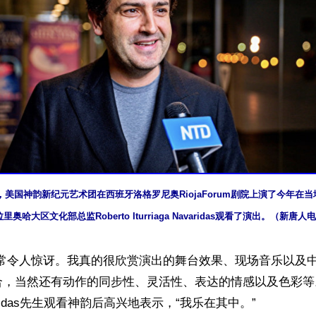
日晚，美国神韵新纪元艺术团在西班牙洛格罗尼奥RiojaForum剧院上演了今年在
里奥哈大区文化部总监Roberto Iturriaga Navaridas观看了演出。（新唐
非常令人惊讶。我真的很欣赏演出的舞台效果、现场音乐以及
，当然还有动作的同步性、灵活性、表达的情感以及色彩等。”Ro
 Navaridas先生观看神韵后高兴地表示，“我乐在其中。”
