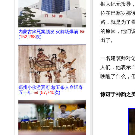
据大纪元报导
位在巴塞罗那
路，就是为了
的原因，他们
内蒙古猝死案频发 火葬场爆满
🖼️
(
152,268
次)
出了。

一名建筑师对
人们，他表示
唤醒了什么，但
郑州小伙游冥府 救五条人命延寿
五十年
🖼️
(
57,740
次)
惊讶于神韵之美