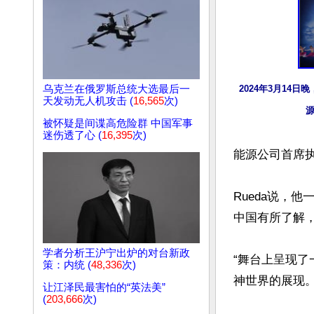
2024年3月14
乌克兰在俄罗斯总统大选最后一
天发动无人机攻击 (
16,565
次)
源
被怀疑是间谍高危险群 中国军事
迷伤透了心 (
16,395
次)
能源公司首席执行官
Rueda说，
中国有所了解，
学者分析王沪宁出炉的对台新政
“舞台上呈现
策：内统 (
48,336
次)
神世界的展现。
让江泽民最害怕的“英法美”
(
203,666
次)