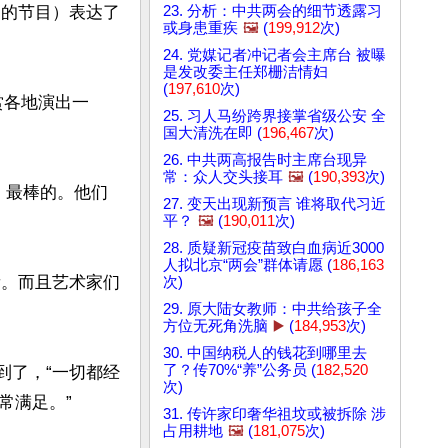
易的节目）表达了
23. 分析：中共两会的细节透露习
或身患重疾
🖼️
(
199,912
次)
24. 党媒记者冲记者会主席台 被曝
是发改委主任郑栅洁情妇
(
197,610
次)
赏各地演出一
25. 习人马纷跨界接掌省级公安 全
国大清洗在即 (
196,467
次)
26. 中共两高报告时主席台现异
常：众人交头接耳
🖼️
(
190,393
次)
，最棒的。他们
27. 变天出现新预言 谁将取代习近
平？
🖼️
(
190,011
次)
28. 质疑新冠疫苗致白血病近3000
人拟北京“两会”群体请愿 (
186,163
看。而且艺术家们
次)
29. 原大陆女教师：中共给孩子全
方位无死角洗脑
▶️
(
184,953
次)
30. 中国纳税人的钱花到哪里去
了？传70%“养”公务员 (
182,520
到了，“一切都经
次)
满足。”

31. 传许家印奢华祖坟或被拆除 涉
占用耕地
🖼️
(
181,075
次)