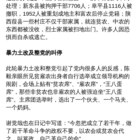
处理；新东县被拘押干部7706人；阜平县1116人被
撤职，1952人被重划成地主和富农后停止党籍；陕
西葭县一些村庄不仅干部家属，就连贫农、中农的
东西都被没收，烈士家属被扫地出门。许多人因恐
惧而自杀或逃亡。

暴力土改及整党的叫停
此轮暴力土改和整党引起了党内很多人的反感，陈
毅亲眼所见贫雇农出身者自行选举成立领导机构的
闹剧，会场上贴有“贫农席”、“雇农席”，“王八蛋
席”，那些非贫农也非雇农的人被强迫坐“王八蛋
席”。主席团选举时，选出了一个伙夫、一个马夫、
一个奶妈。

谢觉哉也在日记中写道：“今忽把成立了若干年，做
了若干革命斗争的政权不要，以农会或贫农会代
之，叫篡政。自己革自己的命”。
