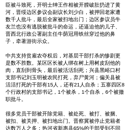
臣被斗致死，开明士绅王作相被开膛破肚扔进了黄
河，晋绥边区参议会副议长刘少白，被押回老家遭
数千人批斗，最后全家被扫地出门；边区参议员牛
友兰也没有逃脱被批斗的命运，还逼迫他的儿子、
晋西北行政公署副主任牛荫冠用铁丝穿过他的鼻
子，牵著游街示众。

中共支持贫雇农夺权后，对基层干部打杀的惨剧更
是数不胜数。某区区长被人绑在树上用树皮刮他的
肉，直刮到骨头，最后被活活刮死；兴县黑峪口村
支部书记刘玉明被农民打死，弃尸黄河；偏关县被
活活打死的干部有15人，还有21人自杀；五寨四区8
个行政村的支部书记，1个被杀，1个自杀，6个被撤
职批斗。

很多党员干部被开除党籍、被处死、被打、被捆、
被扣、被关押、被扫地出门。晋察冀被停止党籍者
达数万人之多；热河省新惠县65%的干部受到不同