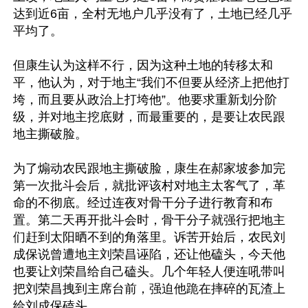
达到近6亩，全村无地户几乎没有了，土地已经几乎
平均了。

但康生认为这样不行，因为这种土地的转移太和
平，他认为，对于地主“我们不但要从经济上把他打
垮，而且要从政治上打垮他”。他要求重新划分阶
级，并对地主挖底财，而最重要的，是要让农民跟
地主撕破脸。

为了煽动农民跟地主撕破脸，康生在郝家坡参加完
第一次批斗会后，就批评该村对地主太客气了，革
命的不彻底。经过连夜对骨干分子进行教育和布
置。第二天再开批斗会时，骨干分子就强行把地主
们赶到太阳晒不到的角落里。诉苦开始后，农民刘
成保说曾遭地主刘荣昌诬陷，还让他磕头，今天他
也要让刘荣昌给自己磕头。几个年轻人便连吼带叫
把刘荣昌拽到主席台前，强迫他跪在摔碎的瓦渣上
给刘成保磕头。
