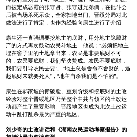
而被定成恶霸的张守贤、张守进兄弟俩，在批斗会
后被当场杀死示众，全家扫地出门。晋绥分局对此
做法进行了肯定，也作为经验向康生进行了介绍。

康生还一直强调要挖地主的底财，用分地主隐藏财
产的方式再次鼓动农民斗地主。他说：“必须把地主
埋在窖子里的土地拿出来，农民是非要底财不可
的，农民要底财，我们坚决赞成。农民不要底财，
我们要引导农民去要”。“地主总是舍命不舍财的，逼
起底财来就要死人”，“地主自杀我们是不怕的”。

康生在郝家坡的撕破脸、重划阶级和挖底财的土改
经验对整个晋绥地区乃至整个中共占领区的土改运
动都产生了重要影响。晋绥地区也成为此次土改运
动中乱打乱杀最为严重的地区。

刘少奇的土改讲话和《湖南农民运动考察报告》的