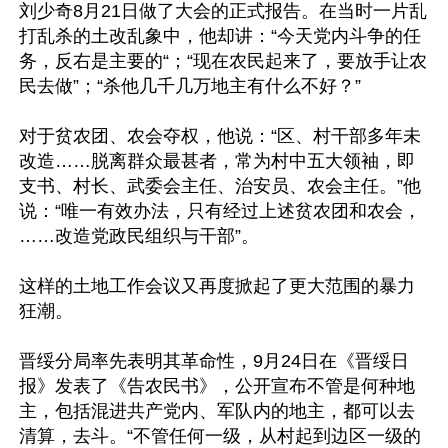
刘少奇8月21日做了大会的正式报告。在当时一片乱
打乱杀的土改乱象中，他却讲：“今天党内斗争的任
务，反右是主要的“；“现在农民起来了，要放手让农
民去做”；“杀他几千几万地主有什么不好？”

对于贫农团、农会夺权，他说：“区、村干部多年未
改造……脱离群众最甚者，常为村中五大领袖，即
支书、村长、武委会主任、治安员、农会主任。”他
说：“唯一有效办法，只有经过上述贫农团和农会，
……改造党政民组织与干部”。

这样的土地工作会议又再度掀起了更大范围的暴力
狂潮。

晋绥分局率先表明其革命性，9月24日在《晋绥日
报》发表了《告农民书》，公开宣布不管是何种地
主，包括混进共产党内、军队内的地主，都可以去
清算，去斗。“不管任何一级，从村起到边区一级的