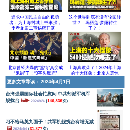
追求中国民主自由的孤勇
这个世界到底有没有轮回转
者：为上海封城上书李强，
世？｜玛丽莲·梦露转生
季孝龙案二审秘密开庭｜
了？！
北京曾经火爆的“簋街”真变成
上海真歇菜了！2024年上海
“鬼街”了！“3字头魔咒”
的十大怪象；北京人震惊
更多文章导读：
2024年4月1日
台湾强震国际社会忙慰问 中共却派军机军
舰扰台
🖼️▶️
(
146,839
次)
2024/4/4
习不给马英九面子！共军机舰扰台有增无减
🖼️
(
31,877
次)
2024/4/4