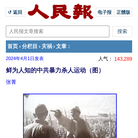
↺ 返回 
电子报
正體版
首页
分栏目
灾祸
文章
›
›
›
：
2024年4月1日
发表
人气：
143,289
鲜为人知的中共暴力杀人运动（图）
张菁