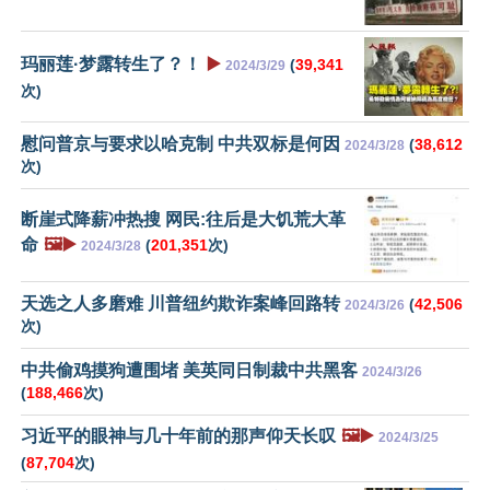
玛丽莲·梦露转生了？！
▶️
(
39,341
2024/3/29
次)
慰问普京与要求以哈克制 中共双标是何因
(
38,612
2024/3/28
次)
断崖式降薪冲热搜 网民:往后是大饥荒大革
命
🖼️▶️
(
201,351
次)
2024/3/28
天选之人多磨难 川普纽约欺诈案峰回路转
(
42,506
2024/3/26
次)
中共偷鸡摸狗遭围堵 美英同日制裁中共黑客
2024/3/26
(
188,466
次)
习近平的眼神与几十年前的那声仰天长叹
🖼️▶️
2024/3/25
(
87,704
次)