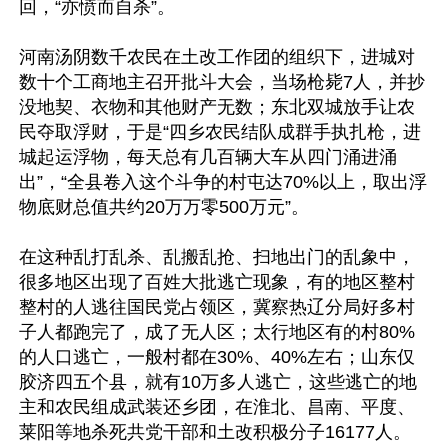
回，“亦愤而自杀”。

河南汤阴数千农民在土改工作团的组织下，进城对
数十个工商地主召开批斗大会，当场枪毙7人，并抄
没地契、衣物和其他财产无数；东北双城放手让农
民夺取浮财，于是“四乡农民结队成群手执扎枪，进
城起运浮物，每天总有几百辆大车从四门涌进涌
出”，“全县卷入这个斗争的村屯达70%以上，取出浮
物底财总值共约20万万零500万元”。

在这种乱打乱杀、乱搬乱抢、扫地出门的乱象中，
很多地区出现了百姓大批逃亡现象，有的地区整村
整村的人逃往国民党占领区，冀察热辽分局好多村
子人都跑完了，成了无人区；太行地区有的村80%
的人口逃亡，一般村都在30%、40%左右；山东仅
胶济四五个县，就有10万多人逃亡，这些逃亡的地
主和农民组成武装还乡团，在淮北、昌南、平度、
莱阳等地杀死共党干部和土改积极分子16177人。
