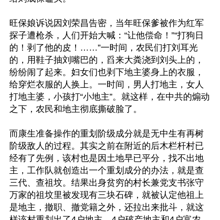
旺保娘诉说因刘荣昌告密，当年旺保爹被作为红军
探子遭枪杀，人们开始大喊：“让他偿命！”“打狗日
的！剥了他的皮！……”一时间，农民们打刘耳光
的，用鞋子抽刘嘴巴的，舀来大粪浇到刘头上的，
纷纷闹了起来。妇女们也剥下地主婆身上的衣服，
给穿烂衣服的人换上。一时间，男人打地主，女人
打地主婆，小孩打“小地主”。就这样，在中共的煽动
之下，农民和地主彻底撕破脸了。

而康生准备操作的重划阶级成分就是无中生有再树
阶级敌人的过程。其实之前在附近的后木栏杆村已
经有了先例，该村也是因土地早已平分，找不出地
主，工作队就创造出一个重划成分的办法，就是查
三代、查祖坟。结果出身贫穷的村长兼党支书张守
万家的祖坟里被发现有三块石碑，就被认定他祖上
是地主，撤职、撤党籍之外，还拉出来批斗，就这
样该村重划出了4户地主、4户破产地主和4户富农。