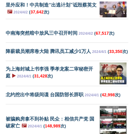
里外应和！中共制造“出逃计划”诋毁蔡英文
🖼️
(
37,642
次)
2024/4/2
中南海突然暗中放风三中召开时间
(
67,517
次)
2024/4/2
降薪裁员潮席卷大陆 腾讯员工减少1万人
(
33,350
次)
2024/4/1
为上海封城上书李强 季孝龙案二审秘密开
庭
▶️
(
31,428
次)
2024/4/1
北约挖出中将级间谍 台国防部长辞职
(
42,998
次)
2024/4/1
被骗购房拿不到补贴 民众：相信共产党 国
破家亡
🖼️
(
148,989
次)
2024/4/1