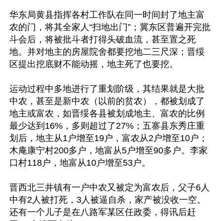
华东局黄县指挥各村工作队在同一时间封了地主富
农的门，将其全家人“扫地出门”；冀东区普遍开完批
斗会后，将被批斗者打得头破血流，甚至置之死
地。并对地主的房屋院舍都要挖地二三尺深；晋绥
区提出挖底财不能动摇，地主死了也要挖。

运动过程中多地进行了重划阶级，其结果就是大批
中农，甚至是新中农（以前的贫农），都被划成了
地主或富农，如晋绥各县被划成地主、富农的比例
最少达到16%，多则超过了27%；五寨县东秀庄重
划后，地主从1户增至19户，富农从2户增至10户；
木庵康宁村200多户，地富从5户增至90多户。李家
口村118户，地富从10户增至53户。

晋西北三井镇有一户中农又被定为富农后，父子6人
中有2人被打死，3人被逼自杀，家产被没收一空。
还有一个儿子是在八路军某区任政委，得讯后赶