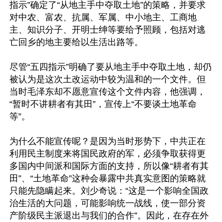
指示”确定了“从地主手中夺取土地”的策略，并要求
对中农、富农、抗属、军属、中小地主、工商地
主、知识分子、开明士绅等要给予照顾，包括对逃
亡回乡的地主要给以生活出路等。

尽管“五四指示”明确了要从地主手中夺取土地，却仍
被认为是这次土改运动中较为温和的一个文件。但
当时毛泽东却不愿意宣传这个文件内容，他强调，
“暂时不讲耕者有其田”，宣传上“不要谈土地革命
等”。

为什么不能宣传呢？是因为当时形势下，中共正在
利用民主制度来将国民政府的军，必须争取获得更
多国内中间派和国际方面的支持，所以像“耕者有其
田”、“土地革命”这种会暴露中共真实意图的策略就
只能先隐瞒起来。刘少奇说：“这是一个影响全国政
治生活的大问题，可能影响统一战线，使一部分资
产阶级民主派退出与我们的合作”。因此，在存在外