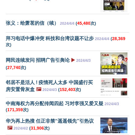
张义：给萧茗的信（续）
(
45,480
次)
2024/4/4
拜习电话中爆冲突 科技和台湾议题不让步
(
28,369
2024/4/4
次)
网民连续发问 招聘广告引舆论
▶️
2024/4/3
(
27,740
次)
邻居不是活人 ! 疫情死人太多 中国盛行买
房安置骨灰盒
🖼️
(
152,403
次)
2024/4/3
中南海权力再分配传闻四起 习对李强又爱又疑
2024/4/3
(
171,359
次)
华为再上热搜 任正非禁“遥遥领先”引热议
🖼️
(
31,906
次)
2024/4/2