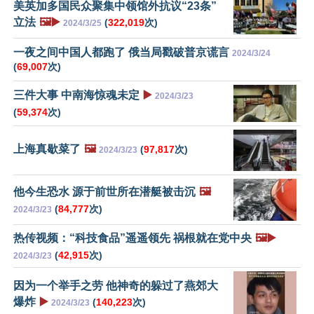
美英加多国民众聚集中领馆外抗议“23条”
立法
🖼️▶️
(
322,019
次)
2024/3/25
一夜之间中国人都跑了 俄当局戳破普京谎言
2024/3/24
(
69,007
次)
三件大事 中南海惊魂未定
▶️
2024/3/23
(
59,374
次)
上海真歇菜了
🖼️
(
97,817
次)
2024/3/23
他今生恐水 源于前世所在潜艇被击沉
🖼️
(
84,777
次)
2024/3/23
热传视频：“科技食品”遥遥领先 祸根就在党中央
🖼️▶️
(
42,915
次)
2024/3/23
因为一个举手之劳 他神奇的躲过了燕郊大
爆炸
▶️
(
140,223
次)
2024/3/23