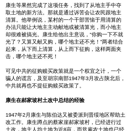
康生等果然完成了这项任务，找到了从地主手中夺
取土地的新方法。那就是通过诉苦会让农民跟地主
清算。他举例说，某村的一个干部苦恼于用清算的
办法只能让大地主主动献地或被清算光，而小地主
却很难被搞光。康生给他出主意说，“你购一下不就
光了？又算又献又购，哪个地主还不光！”两者结合
起来，从下而上清算，从上而下征购，这样两面夹
击，哪个地主还不死！

可见中共的征购赎买政策就是一个权宜之计，一个
骗人的谎言，及至胡宗南部1947年3月攻占陕北后，
中共就再也不提征购赎买政策了。

康生在郝家坡村土改中总结的经验
1947年2月康生与陈伯达又被委派到晋绥地区帮助土
改工作。康生蹲点的蔡家崖郝家坡村，已经进行过
土改，地主人均土地为近8亩，而贫雇农土地也已经