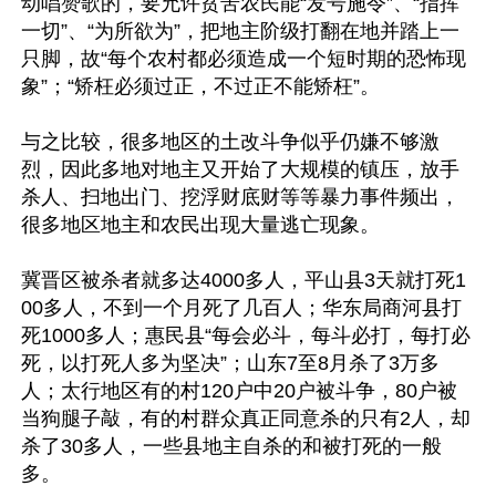
动唱赞歌的，要允许贫苦农民能“发号施令”、“指挥
一切”、“为所欲为”，把地主阶级打翻在地并踏上一
只脚，故“每个农村都必须造成一个短时期的恐怖现
象”；“矫枉必须过正，不过正不能矫枉”。

与之比较，很多地区的土改斗争似乎仍嫌不够激
烈，因此多地对地主又开始了大规模的镇压，放手
杀人、扫地出门、挖浮财底财等等暴力事件频出，
很多地区地主和农民出现大量逃亡现象。

冀晋区被杀者就多达4000多人，平山县3天就打死1
00多人，不到一个月死了几百人；华东局商河县打
死1000多人；惠民县“每会必斗，每斗必打，每打必
死，以打死人多为坚决”；山东7至8月杀了3万多
人；太行地区有的村120户中20户被斗争，80户被
当狗腿子敲，有的村群众真正同意杀的只有2人，却
杀了30多人，一些县地主自杀的和被打死的一般
多。
