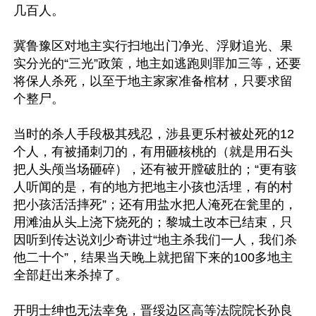
几百人。

冀鲁豫区对地主实行扫地出门净光、浮财追光、果
实分光的“三光”政策，地主如逃跑则罪加三等，还要
将保人杀死，以至于地主家家准备棺材，只要求留
个整尸。

当时的杀人手段极其残忍，涉县更乐村被处死的12
个人，有被捅刺刀的，有用砸核桃的（就是用石头
把人头颅当场砸碎），还有被开膛破肚的；“更有骇
人听闻的是，有的地方把地主小孩也活埋，有的村
把小孩活活摔死”；还有用盐水把人淹死在瓮里的，
用滩油从头上浇下烧死的；黎城土改本已结束，只
因听到传达说刘少奇讲过“地主杀我们一人，我们杀
他二十个”，结果当天晚上就把留下来的100多地主
全部赶出来杀掉了。

开明士绅也无法幸免，晋绥边区高等法院院长孙良