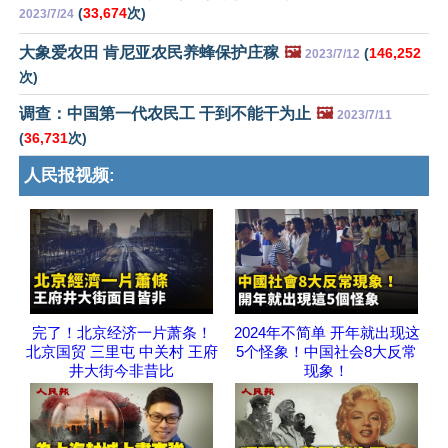
(
33,674
次)
2023/7/24
大象爱农田 肯尼亚农民养蜂保护庄稼
🖼️
(
146,252
2023/7/12
次)
调查：中国第一代农民工 干到不能干为止
🖼️
2023/7/11
(
36,731
次)
人民报视频:
完了！北京经济一片萧条！
2024年不简单 开年就出现这
北京国贸 三里屯 中关村 王府
5个怪象！中国社会8大反常
井大街今非昔比
现象！