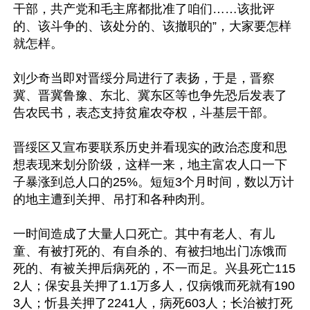
干部，共产党和毛主席都批准了咱们……该批评
的、该斗争的、该处分的、该撤职的”，大家要怎样
就怎样。

刘少奇当即对晋绥分局进行了表扬，于是，晋察
冀、晋冀鲁豫、东北、冀东区等也争先恐后发表了
告农民书，表态支持贫雇农夺权，斗基层干部。

晋绥区又宣布要联系历史并看现实的政治态度和思
想表现来划分阶级，这样一来，地主富农人口一下
子暴涨到总人口的25%。短短3个月时间，数以万计
的地主遭到关押、吊打和各种肉刑。

一时间造成了大量人口死亡。其中有老人、有儿
童、有被打死的、有自杀的、有被扫地出门冻饿而
死的、有被关押后病死的，不一而足。兴县死亡115
2人；保安县关押了1.1万多人，仅病饿而死就有190
3人；忻县关押了2241人，病死603人；长治被打死