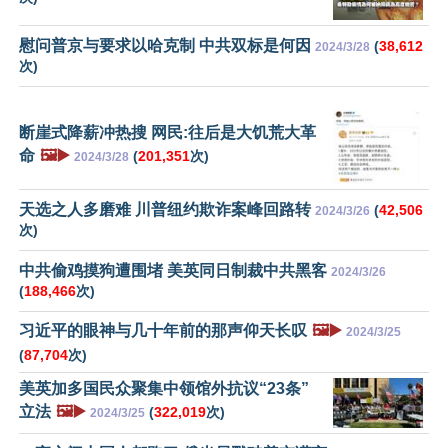
慰问普京与要求以哈克制 中共双标是何因
(
38,612
2024/3/28
次)
断崖式降薪冲热搜 网民:往后是大饥荒大革
命
🖼️▶️
(
201,351
次)
2024/3/28
天选之人多磨难 川普纽约欺诈案峰回路转
(
42,506
2024/3/26
次)
中共偷鸡摸狗遭围堵 美英同日制裁中共黑客
2024/3/26
(
188,466
次)
习近平的眼神与几十年前的那声仰天长叹
🖼️▶️
2024/3/25
(
87,704
次)
美英加多国民众聚集中领馆外抗议“23条”
立法
🖼️▶️
(
322,019
次)
2024/3/25