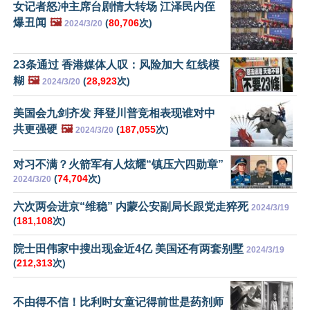
女记者怒冲主席台剧情大转场 江泽民内侄
爆丑闻
🖼️
(
80,706
次)
2024/3/20
23条通过 香港媒体人叹：风险加大 红线模
糊
🖼️
(
28,923
次)
2024/3/20
美国会九剑齐发 拜登川普竞相表现谁对中
共更强硬
🖼️
(
187,055
次)
2024/3/20
对习不满？火箭军有人炫耀“镇压六四勋章”
(
74,704
次)
2024/3/20
六次两会进京“维稳” 内蒙公安副局长跟党走猝死
2024/3/19
(
181,108
次)
院士田伟家中搜出现金近4亿 美国还有两套别墅
2024/3/19
(
212,313
次)
不由得不信！比利时女童记得前世是药剂师