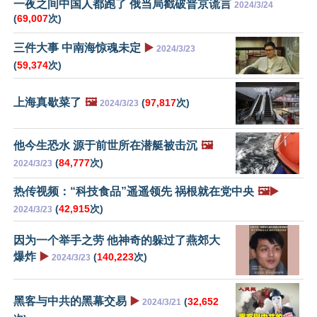
一夜之间中国人都跑了 俄当局戳破普京谎言
2024/3/24
(
69,007
次)
三件大事 中南海惊魂未定
▶️
2024/3/23
(
59,374
次)
上海真歇菜了
🖼️
(
97,817
次)
2024/3/23
他今生恐水 源于前世所在潜艇被击沉
🖼️
(
84,777
次)
2024/3/23
热传视频：“科技食品”遥遥领先 祸根就在党中央
🖼️▶️
(
42,915
次)
2024/3/23
因为一个举手之劳 他神奇的躲过了燕郊大
爆炸
▶️
(
140,223
次)
2024/3/23
黑客与中共的黑幕交易
▶️
(
32,652
2024/3/21