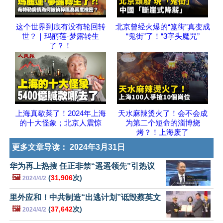
这个世界到底有没有轮回转
北京曾经火爆的“簋街”真变成
世？｜玛丽莲·梦露转生
“鬼街”了！“3字头魔咒”
了？！
上海真歇菜了！2024年上海
天水麻辣烫火了！会不会成
的十大怪象；北京人震惊
为第二个短命的淄博烧
烤？！上海废了
更多文章导读：
2024年3月31日
华为再上热搜 任正非禁“遥遥领先”引热议
🖼️
(
31,906
次)
2024/4/2
里外应和！中共制造“出逃计划”诋毁蔡英文
🖼️
(
37,642
次)
2024/4/2