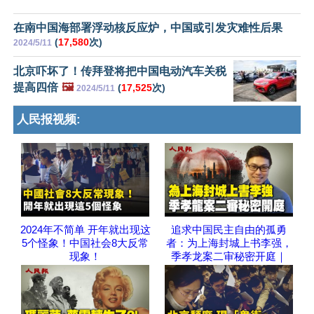
在南中国海部署浮动核反应炉，中国或引发灾难性后果
(
17,580
次)
2024/5/11
北京吓坏了！传拜登将把中国电动汽车关税
提高四倍
🖼️
(
17,525
次)
2024/5/11
人民报视频:
2024年不简单 开年就出现这
追求中国民主自由的孤勇
5个怪象！中国社会8大反常
者：为上海封城上书李强，
现象！
季孝龙案二审秘密开庭｜