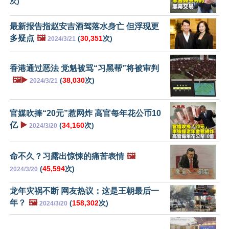
次)
最新报告指赵安吉酒驾落水身亡 但浮现更
多疑点
🖼️
(
30,351
次)
2024/3/21
香港通过恶法 党魁被骂“习黑帮”将被审判
🖼️▶️
(
38,030
次)
2024/3/21
官媒吹捧“20元”惹网炸 高官每年花公币10
亿
▶️
(
34,160
次)
2024/3/20
命不久？习露出惊悚的痛苦表情
🖼️
(
45,594
次)
2024/3/20
龙年灾祸不断 网友热议：这是王朝最后一
年？
🖼️
(
158,302
次)
2024/3/20