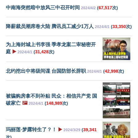
中南海突然暗中放风三中召开时间
(
67,517
次)
2024/4/2
降薪裁员潮席卷大陆 腾讯员工减少1万人
(
33,350
次)
2024/4/1
为上海封城上书李强 季孝龙案二审秘密开
庭
▶️
(
31,428
次)
2024/4/1
北约挖出中将级间谍 台国防部长辞职
(
42,998
次)
2024/4/1
被骗购房拿不到补贴 民众：相信共产党 国
破家亡
🖼️
(
148,989
次)
2024/4/1
玛丽莲·梦露转生了？！
▶️
(
39,341
2024/3/29
次)