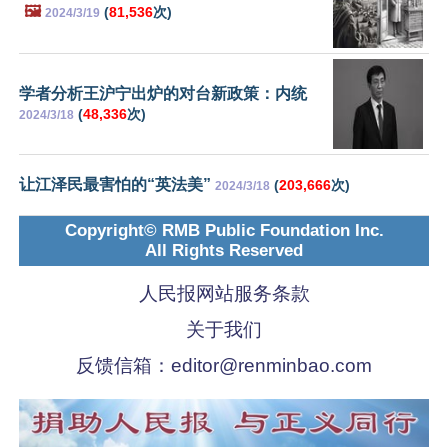
🖼️
(
81,536
次)
2024/3/19
学者分析王沪宁出炉的对台新政策：内统
(
48,336
次)
2024/3/18
让江泽民最害怕的“英法美”
(
203,666
次)
2024/3/18
Copyright© RMB Public Foundation Inc.
All Rights Reserved
人民报网站服务条款
关于我们
反馈信箱：
editor@renminbao.com