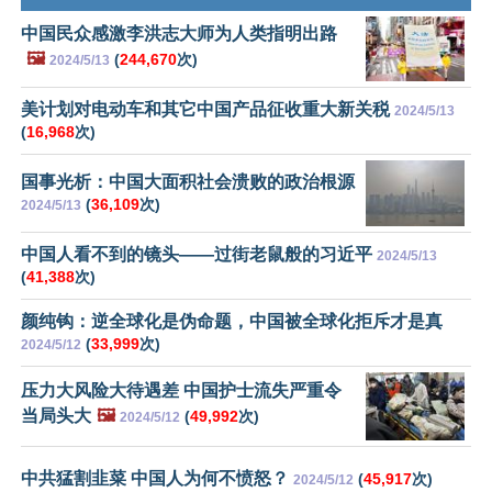
中国民众感激李洪志大师为人类指明出路
🖼️
(
244,670
次)
2024/5/13
美计划对电动车和其它中国产品征收重大新关税
2024/5/13
(
16,968
次)
国事光析：中国大面积社会溃败的政治根源
(
36,109
次)
2024/5/13
中国人看不到的镜头——过街老鼠般的习近平
2024/5/13
(
41,388
次)
颜纯钩：逆全球化是伪命题，中国被全球化拒斥才是真
(
33,999
次)
2024/5/12
压力大风险大待遇差 中国护士流失严重令
当局头大
🖼️
(
49,992
次)
2024/5/12
中共猛割韭菜 中国人为何不愤怒？
(
45,917
次)
2024/5/12