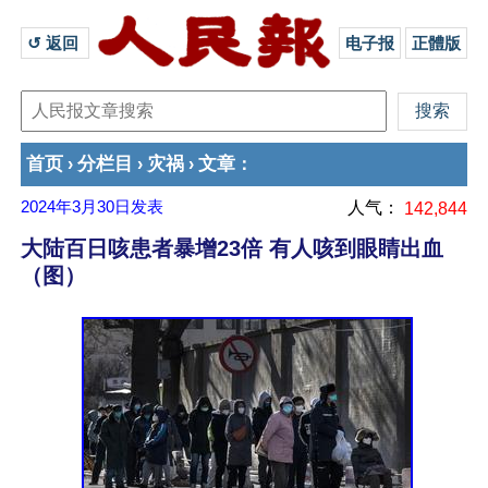
↺ 返回 
电子报
正體版
首页
分栏目
灾祸
文章
›
›
›
：
2024年3月30日
发表
人气：
142,844
大陆百日咳患者暴增23倍 有人咳到眼睛出血
（图）