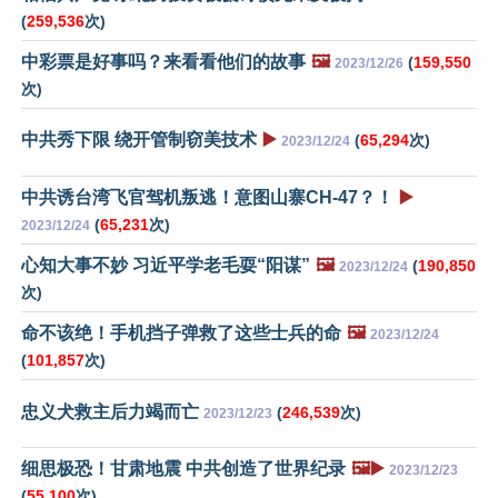
(
259,536
次)
中彩票是好事吗？来看看他们的故事
🖼️
(
159,550
2023/12/26
次)
中共秀下限 绕开管制窃美技术
▶️
(
65,294
次)
2023/12/24
中共诱台湾飞官驾机叛逃！意图山寨CH-47？！
▶️
(
65,231
次)
2023/12/24
心知大事不妙 习近平学老毛耍“阳谋”
🖼️
(
190,850
2023/12/24
次)
命不该绝！手机挡子弹救了这些士兵的命
🖼️
2023/12/24
(
101,857
次)
忠义犬救主后力竭而亡
(
246,539
次)
2023/12/23
细思极恐！甘肃地震 中共创造了世界纪录
🖼️▶️
2023/12/23
(
55,100
次)