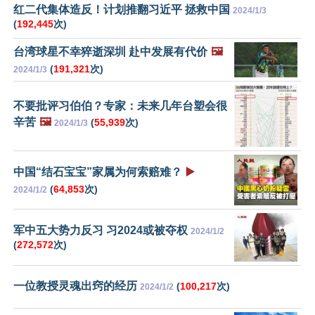
红二代集体造反！计划推翻习近平 拯救中国
2024/1/3
(
192,445
次)
台湾球星不幸猝逝深圳 赴中发展有代价
🖼️
(
191,321
次)
2024/1/3
不要批评习伯伯？专家：未来几年台塑会很
辛苦
🖼️
(
55,939
次)
2024/1/3
中国“结石宝宝”家属为何索赔难？
▶️
(
64,853
次)
2024/1/2
军中五大势力反习 习2024或被夺权
2024/1/2
(
272,572
次)
一位教授灵魂出窍的经历
(
100,217
次)
2024/1/2