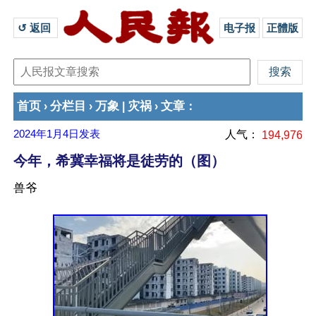
↺ 返回 
电子报
正體版
首页
分栏目
万象
灾祸
文章
›
›
|
›
：
2024年1月4日
发表
人气：
194,976
今年，希冀幸福将是徒劳的（图）
兽爷