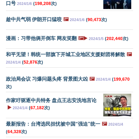
口号
(
198,208
次)
2024/1/6
趁中共气弱 伊朗开口猛咬
🖼️
(
90,473
次)
2024/1/6
漫画：习带他俩开倒车 网友笑翻
🖼️▶️
(
202,440
次)
2024/1/5
和平无望！韩统一部旗下开城工业地区支援财团将解散
🖼️
(
52,876
次)
2024/1/4
政治局会议 习爆问题头疼 背景图大凶
🖼️
(
199,670
2024/1/4
次)
作家吁驱逐中共特务 盘点王志安洗地言论
▶️
(
67,182
次)
2024/1/4
最新报告：台湾选民担忧被中国“强迫”统一
🖼️
2024/1/4
(
64,328
次)