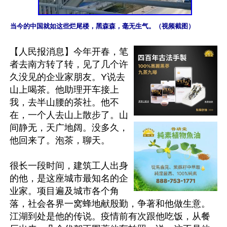
当今的中国就如这些烂尾楼，黑森森，毫无生气。（视频截图）
【人民报消息】今年开春，笔
者去南方转了转，见了几个许
久没见的企业家朋友。Y说去
山上喝茶。他助理开车接上
我，去半山腰的茶社。他不
在，一个人去山上散步了。山
间静无，天广地阔。没多久，
他回来了。泡茶，聊天。

很长一段时间，建筑工人出身
的他，是这座城市最知名的企
业家。项目遍及城市各个角
落，社会各界一窝蜂地献殷勤，争著和他做生意。
江湖到处是他的传说。疫情前有次跟他吃饭，从餐