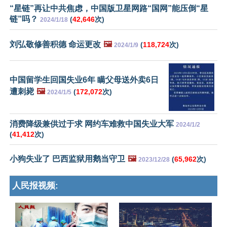
“星链”再让中共焦虑，中国版卫星网路“国网”能压倒“星
链”吗？
(
42,646
次)
2024/1/18
刘弘敬修善积德 命运更改
🖼️
(
118,724
次)
2024/1/9
中国留学生回国失业6年 瞒父母送外卖6日
遭刺毙
🖼️
(
172,072
次)
2024/1/5
消费降级兼供过于求 网约车难救中国失业大军
2024/1/2
(
41,412
次)
小狗失业了 巴西监狱用鹅当守卫
🖼️
(
65,962
次)
2023/12/28
人民报视频: