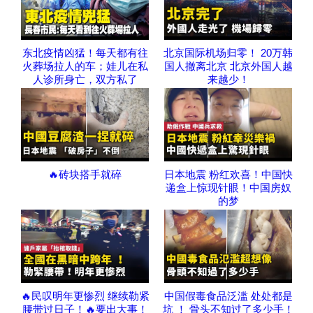
东北疫情凶猛！每天都有往
北京国际机场归零！ 20万韩
火葬场拉人的车；娃儿在私
国人撤离北京 北京外国人越
人诊所身亡，双方私了
来越少！
🔥砖块搭手就碎
日本地震 粉红欢喜！中国快
递盒上惊现针眼！中国房奴
的梦
🔥民叹明年更惨烈 继续勒紧
中国假毒食品泛滥 处处都是
腰带过日子！🔥要出大事！
坑 ！ 骨头不知过了多少手！