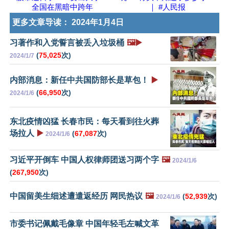
全国在黑暗中跨年
｜ #人民报
更多文章导读：
2024年1月4日
习著作和入党誓言被丢入垃圾桶
🖼️▶️
(
75,025
次)
2024/1/7
内部消息：新任中共国防部长是草包！
▶️
(
66,950
次)
2024/1/6
东北疫情凶猛 长春市民：每天看到往火葬
场拉人
▶️
(
67,087
次)
2024/1/6
习近平开倒车 中国人权律师团送习两个字
🖼️
2024/1/6
(
267,950
次)
中国留美生细述遭遣返经历 网民热议
🖼️
(
52,939
次)
2024/1/6
市委书记佩戴毛像章 中国年轻毛左喊文革