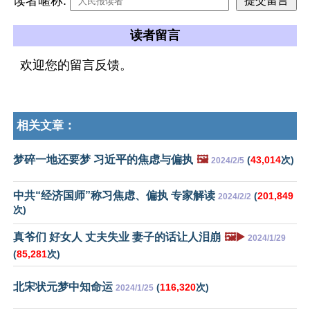
读者暱称:
读者留言
欢迎您的留言反馈。
相关文章：
梦碎一地还要梦 习近平的焦虑与偏执
🖼️
(
43,014
次)
2024/2/5
中共“经济国师”称习焦虑、偏执 专家解读
(
201,849
2024/2/2
次)
真爷们 好女人 丈夫失业 妻子的话让人泪崩
🖼️▶️
2024/1/29
(
85,281
次)
北宋状元梦中知命运
(
116,320
次)
2024/1/25