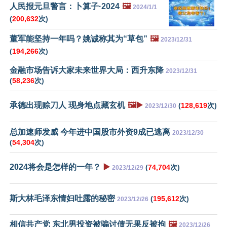
人民报元旦警言：卜算子·2024
🖼️
2024/1/1
(
200,632
次)
董军能坚持一年吗？姚诚称其为“草包”
🖼️
2023/12/31
(
194,266
次)
金融市场告诉大家未来世界大局：西升东降
2023/12/31
(
58,236
次)
承德出现赊刀人 现身地点藏玄机
🖼️▶️
(
128,619
次)
2023/12/30
总加速师发威 今年进中国股市外资9成已逃离
2023/12/30
(
54,304
次)
2024将会是怎样的一年？
▶️
(
74,704
次)
2023/12/29
斯大林毛泽东情妇吐露的秘密
(
195,612
次)
2023/12/26
相信共产党 东北男投资被骗讨债无果反被拘
🖼️
2023/12/26