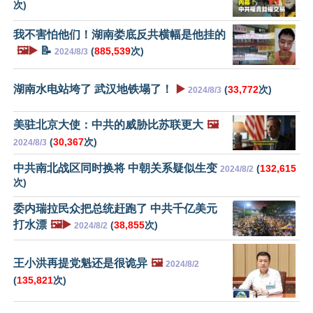
次)
我不害怕他们！湖南娄底反共横幅是他挂的
🖼️▶️
📝
(
885,539
次)
2024/8/3
湖南水电站垮了 武汉地铁塌了！
▶️
(
33,772
次)
2024/8/3
美驻北京大使：中共的威胁比苏联更大
🖼️
(
30,367
次)
2024/8/3
中共南北战区同时换将 中朝关系疑似生变
(
132,615
2024/8/2
次)
委内瑞拉民众把总统赶跑了 中共千亿美元
打水漂
🖼️▶️
(
38,855
次)
2024/8/2
王小洪再提党魁还是很诡异
🖼️
2024/8/2
(
135,821
次)