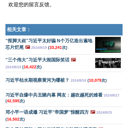
欢迎您的留言反馈。
相关文章：
“抠脚大叔”习近平太好骗 N个万亿造出遍地
芯片烂尾
🖼️
(
33,241
次)
2024/9/19
“三个伟大”习近平大闹国际笑话
🖼️
(
16,422
次)
2024/9/19
习近平枯水期视察黄河为哪桩？
(
10,079
次)
2024/9/18
习近平自爆中共丑陋内幕 网友：越吹越死的难看
2024/9/17
(
42,595
次)
邓小平一语成谶 习近平“帝国梦”惊醒四方
🖼️
2024/9/15
(
16,502
次)