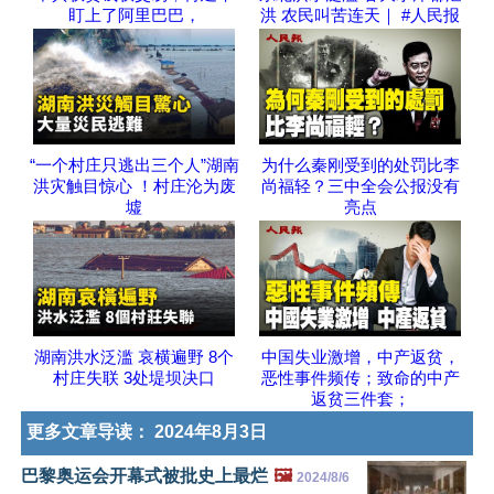
盯上了阿里巴巴，
洪 农民叫苦连天｜ #人民报
“一个村庄只逃出三个人”湖南
为什么秦刚受到的处罚比李
洪灾触目惊心 ！村庄沦为废
尚福轻？三中全会公报没有
墟
亮点
湖南洪水泛滥 哀横遍野 8个
中国失业激增，中产返贫，
村庄失联 3处堤坝决口
恶性事件频传；致命的中产
返贫三件套；
更多文章导读：
2024年8月3日
巴黎奥运会开幕式被批史上最烂
🖼️
2024/8/6