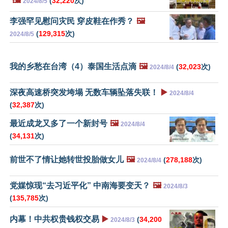
🖼️
(
32,220
次)
2024/8/5
李强罕见慰问灾民 穿皮鞋在作秀？
🖼️
(
129,315
次)
2024/8/5
我的乡愁在台湾（4）泰国生活点滴
🖼️
(
32,023
次)
2024/8/4
深夜高速桥突发垮塌 无数车辆坠落失联！
▶️
2024/8/4
(
32,387
次)
最近成龙又多了一个新封号
🖼️
2024/8/4
(
34,131
次)
前世不了情让她转世投胎做女儿
🖼️
(
278,188
次)
2024/8/4
党媒惊现“去习近平化” 中南海要变天？
🖼️
2024/8/3
(
135,785
次)
内幕！中共权贵钱权交易
▶️
(
34,200
2024/8/3