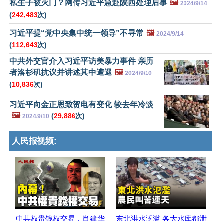
私生子被灭门？网传习近平急赴陕西处理后事
🖼️
2024/9/14
(
242,483
次)
习近平提“党中央集中统一领导”不寻常
🖼️
2024/9/14
(
112,643
次)
中共外交官介入习近平访美暴力事件 亲历
者洛杉矶抗议并讲述其中遭遇
🖼️
2024/9/10
(
10,836
次)
习近平向金正恩致贺电有变化 较去年冷淡
🖼️
(
29,886
次)
2024/9/10
人民报视频:
中共权贵钱权交易，肖建华
东北洪水泛滥 各大水库都泄