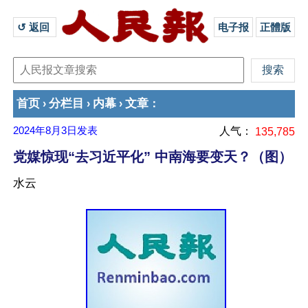
↺ 返回 
电子报
正體版
首页
分栏目
内幕
文章
›
›
›
：
2024年8月3日
发表
人气：
135,785
党媒惊现“去习近平化” 中南海要变天？（图）
水云