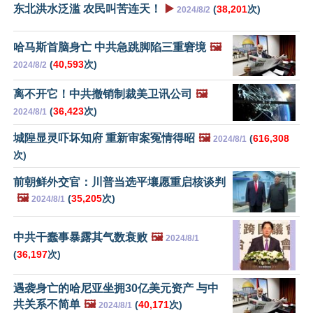
东北洪水泛滥 农民叫苦连天！
▶️
(
38,201
次)
2024/8/2
哈马斯首脑身亡 中共急跳脚陷三重窘境
🖼️
(
40,593
次)
2024/8/2
离不开它！中共撤销制裁美卫讯公司
🖼️
(
36,423
次)
2024/8/1
城隍显灵吓坏知府 重新审案冤情得昭
🖼️
(
616,308
2024/8/1
次)
前朝鲜外交官：川普当选平壤愿重启核谈判
🖼️
(
35,205
次)
2024/8/1
中共干蠢事暴露其气数衰败
🖼️
2024/8/1
(
36,197
次)
遇袭身亡的哈尼亚坐拥30亿美元资产 与中
共关系不简单
🖼️
(
40,171
次)
2024/8/1