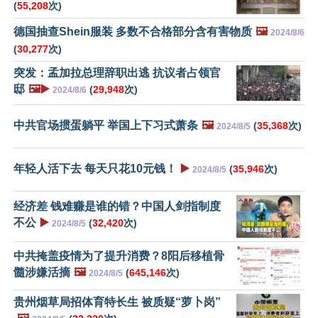
(
55,208
次)
德国抽查Shein服装 多数不合格部分含有害物质
🖼️
2024/8/6
(
30,277
次)
突发：孟加拉总理辞职出逃 抗议者占领官
邸
🖼️▶️
(
29,948
次)
2024/8/6
中共官场掼蛋躺平 举国上下习式萧条
🖼️
(
35,368
次)
2024/8/5
年轻人活下去 每天只花10元钱！
▶️
(
35,946
次)
2024/8/5
经济差 钱难赚是谁的错？中国人剑指制度
不公
▶️
(
32,420
次)
2024/8/5
中共掩盖疫情为了提升消费？8阳后移植骨
髓涉嫌活摘
🖼️
(
645,146
次)
2024/8/5
贵州烟草局招体育特长生 被质疑“萝卜岗”