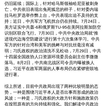
仍旧延续；国际上，针对哈马斯领袖哈尼亚被刺身
亡，中共依旧表现出兔死狐悲的样子，针对委内瑞
拉马杜罗选举作弊上台，中共表现出迫不及待的支
持；近日，中共军方飞机扰台仍在持续。7月24日，
美方证实中共轰-6和俄罗斯TU-95在美阿拉斯加防空
识别区联合飞行。7月30日，中共中央政治局就“推
进现代边海空防建设”进行第十六次集体学习。中共
军方的针对台湾和美军的挑衅与对抗丝毫没有减
弱；习氏政权的政治清洗不见松动，7月29日，中共
十四届全国政协人口资源环境委员会副主任李微微
落马。8月2日，中共南北战区司令员均曝被换人
选，习近平在政军两届的人事布局仍在紧锣密鼓地
进行著。

综上所述，目前中共政局出现了两种比较明显的态
势，一种是围绕习近平本人是否出事而形成的政治
风波；一种是，习氏政权的大政方针和施政政策仍
在按照原有的方向持续和强化。我们解读中共政治