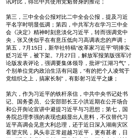
讯对比，得出中共使用党魁替身的推论；

第三，三中全会公报对比二中全会公报，提及习近
平名字时明显低调；第四，中共军方在学习三中全
会《决定》精神时刻意淡化习近平，转而强调党中
央，张又侠似乎在有意压低向习高调表忠的声调；
第五，7月15日，新华社特稿“改革家习近平”明捧实
贬习近平，被下架。7月27日，解放军报第版强军讨
论版发表评论，强调要集体领导，批评“江湖习气”，
个别单位党内政治生活有问题，“有的把个人凌驾于
党组织之上，搞家长制”，有影射习近平之嫌；

第六，作为习近平的铁杆亲信，中共中央书记处书
记、国务委员、公安部部长王小洪近期在公开场合
和公开舆论宣讲中避提习近平与习思想；第七，国
务院总理李强的表现也颇显出人意料，不仅替代习
近平高调会见意大利总理，还于近日深入湖南灾区
看望灾民，风头非正常超越习近平，更有甚者，日