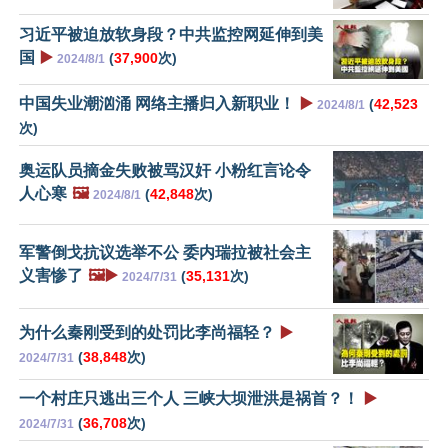
习近平被迫放软身段？中共监控网延伸到美
国
▶️
(
37,900
次)
2024/8/1
中国失业潮汹涌 网络主播归入新职业！
▶️
(
42,523
2024/8/1
次)
奥运队员摘金失败被骂汉奸 小粉红言论令
人心寒
🖼️
(
42,848
次)
2024/8/1
军警倒戈抗议选举不公 委内瑞拉被社会主
义害惨了
🖼️▶️
(
35,131
次)
2024/7/31
为什么秦刚受到的处罚比李尚福轻？
▶️
(
38,848
次)
2024/7/31
一个村庄只逃出三个人 三峡大坝泄洪是祸首？！
▶️
(
36,708
次)
2024/7/31