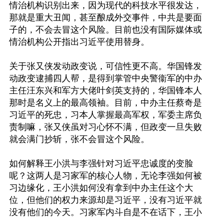
情治机构识别出来，因为现代的科技水平很发达，
那就是重大丑闻，甚至酿成外交事件，中共是要面
子的，不会去冒这个风险。目前也没有国际媒体或
情治机构公开指出习近平使用替身。

关于张又侠发动政变说，可信性更不高。华国锋发
动政变逮捕四人帮，是得到掌管中央警衞军的中办
主任汪东兴和军方大佬叶剑英支持的，华国锋本人
那时是名义上的最高领袖。目前，中办主任蔡奇是
习近平的死忠，习本人掌握最高军权，军委主席负
责制嘛，张又侠虽对习心怀不满，但政变一旦失败
就会满门抄斩，张不会冒这个风险。

如何解释王小洪与李强针对习近平忠诚度的变脸
呢？这两人是习家军的核心人物，无论李强如何被
习边缘化，王小洪如何没有拿到中办主任这个大
位，但他们的权力来源却是习近平，没有习近平就
没有他们的今天。习家军内斗自是不在话下，王小