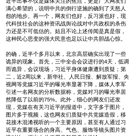
近平出事不仅是媒体关注的焦点，更是广大网友们
满心希望的，说明中共的倒行逆施的确到了天怒人
怨的地步。再一个，网友们也好，反习派也好，现
代科技社会的这种资讯战舆论战对中共政权的杀伤
力还是不可低估的。姑且不论上述传闻是真是假，
这种民心思变的强大民意也足以让中共胆战心惊。

的确，近半个多月以来，北京高层确实出现了一些
诡异的现象。首先，三中全会会议进行的4天，低调
而诡异，会议现场，习近平身体健康遭到质疑；第
二，近2周以来，新华社、人民日报、解放军报、央
视网等党媒习近平的曝光率显著下降，媒体人李军
引述一名网友的分析数据称，党媒对习的曝光率居
然降低了以前的75%。此外，细心的网友们还发
现，党媒在有关习近平的报道中，文字多于图片，
图片多于视频，这也网友们质疑中共党媒造假，移
花接木混淆视听的一个主要原因，甚至有人通过习
近平在重要场合的身高、气色、服饰等镜头图片资