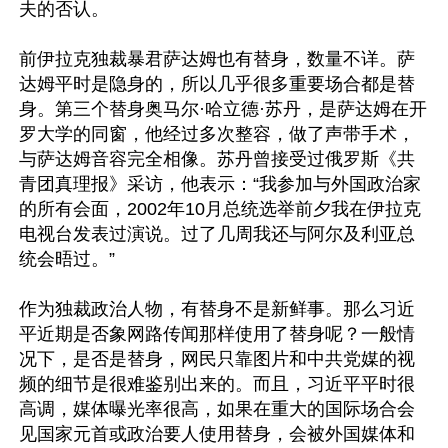
夫的否认。

前伊拉克独裁暴君萨达姆也有替身，数量不详。萨
达姆平时是隐身的，所以几乎很多重要场合都是替
身。第三个替身奥马尔·哈立德·苏丹，是萨达姆在开
罗大学的同窗，他经过多次整容，做了声带手术，
与萨达姆音容完全相像。苏丹曾接受过俄罗斯《共
青团真理报》采访，他表示：“我参加与外国政治家
的所有会面，2002年10月总统选举前夕我在伊拉克
电视台发表过演说。过了几周我还与阿尔及利亚总
统会晤过。”

作为独裁政治人物，有替身不是新鲜事。那么习近
平近期是否象网路传闻那样使用了替身呢？一般情
况下，是否是替身，网民只靠图片和中共党媒的视
频的细节是很难鉴别出来的。而且，习近平平时很
高调，媒体曝光率很高，如果在重大的国际场合会
见国家元首或政治要人使用替身，会被外国媒体和