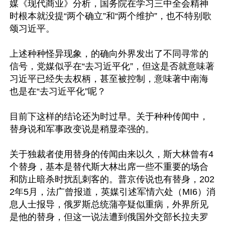
媒《现代商业》分析，国务院在学习三中全会精神
时根本就没提“两个确立”和“两个维护”，也不特别歌
颂习近平。

上述种种怪异现象，的确向外界发出了不同寻常的
信号，党媒似乎在“去习近平化”，但这是否就意味著
习近平已经失去权柄，甚至被控制，意味著中南海
也是在“去习近平化”呢？

目前下这样的结论还为时过早。关于种种传闻中，
替身说和军事政变说是稍显牵强的。

关于独裁者使用替身的传闻由来以久，斯大林曾有4
个替身，基本是替代斯大林出席一些不重要的场合
和防止暗杀时扰乱刺客的。普京传说也有替身，202
2年5月，法广曾报道，英媒引述军情六处（MI6）消
息人士报导，俄罗斯总统蒲亭疑似重病，外界所见
是他的替身，但这一说法遭到俄国外交部长拉夫罗