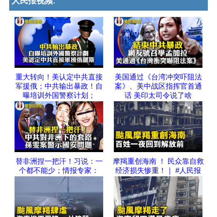
人民报视频:
重大转向！美认定中共直接
美国通过《台湾冲突吓阻法
军援俄；中共输出暴政！自
案》、美中战区指挥官首通
曝培训外国警察计划；
话 美印太司令说了啥
替非洲捏一把汗！习说：一
摩羯重创海南 ！ 民众靠自救
个都不能少；情报专家：
经济损失惨重！｜ #人民报