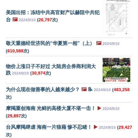
美国出招：冻结中共高官财产以赫阻中共犯
台
🖼️
(
26,797
次)
2024/9/10
敬天重德经世济民的“华夏第一相”（上）
🖼️
2024/9/10
(
610,588
次)
物价上涨日子不好过 大陆房企券商利润大
跌
(
30,974
次)
2024/9/10
为什么现在做善事的人越来越少？
🖼️
📝
(
483,258
2024/9/10
次)
摩羯重创海南 光鲜的高楼大厦不堪一击！
▶️
2024/9/10
(
29,897
次)
台风摩羯肆虐 海南一片狼藉 惨不忍睹！
▶️
(
29,427
2024/9/10
次)