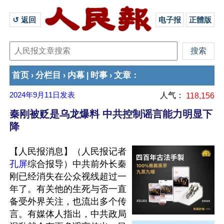
↺ 返回 
电子报
正體版
首页
分栏目
内幕
时事
文章
›
›
|
›
：
2024年9月11日
发表
人气：
118,156
秦刚被贬是乌龙爆料 中共控制谣言能力明显下
降
【人民报消息】（人民报记者
孔屏
综合报导）中共前外长秦
刚已经消失在公众视线超过一
年了。有关他的生死与否一直
备受外界关注，也流出多个传
言。有媒体人指出，中共政局