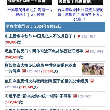
台风摩羯肆虐过后 海南一片
台风摩羯登陆 豆腐渣大楼现
狼藉！｜ #人民报
形！摩羯走了 海南留下满目
疮痍 ！
更多文章导读：
2024年9月12日
史上最惨中秋节 中国几亿人不吃月饼了！
▶️
2024/9/14
(
36,885
次)
私生子被灭门？网传习近平急赴陕西处理后事
🖼️
2024/9/14
(
242,483
次)
撕毁协议大搞庞氏骗局 中共延后退休惹来
一片骂声
🖼️
(
39,976
次)
2024/9/14
他们今生恐惧火与密闭空间 源于前世的悲惨经历
🖼️
(
319,749
次)
2024/9/14
习近平提“党中央集中统一领导”不寻常
🖼️
2024/9/14
(
112,643
次)