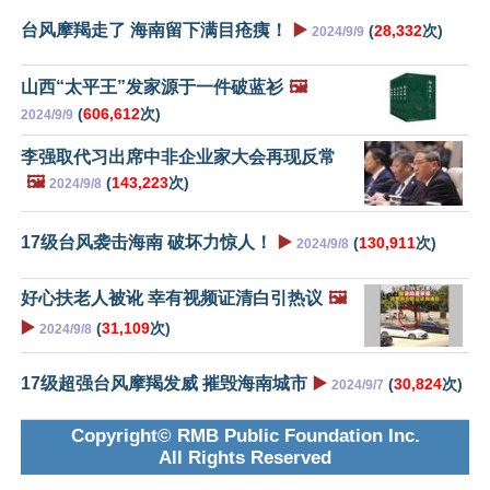
台风摩羯走了 海南留下满目疮痍！
▶️
(
28,332
次)
2024/9/9
山西“太平王”发家源于一件破蓝衫
🖼️
(
606,612
次)
2024/9/9
李强取代习出席中非企业家大会再现反常
🖼️
(
143,223
次)
2024/9/8
17级台风袭击海南 破坏力惊人！
▶️
(
130,911
次)
2024/9/8
好心扶老人被讹 幸有视频证清白引热议
🖼️
▶️
(
31,109
次)
2024/9/8
17级超强台风摩羯发威 摧毁海南城市
▶️
(
30,824
次)
2024/9/7
Copyright© RMB Public Foundation Inc.
All Rights Reserved