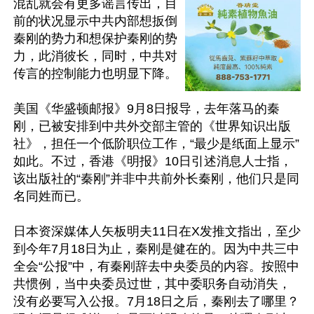
混乱就会有更多谣言传出，目
前的状况显示中共内部想扳倒
秦刚的势力和想保护秦刚的势
力，此消彼长，同时，中共对
传言的控制能力也明显下降。

美国《华盛顿邮报》9月8日报导，去年落马的秦
刚，已被安排到中共外交部主管的《世界知识出版
社》，担任一个低阶职位工作，“最少是纸面上显示”
如此。不过，香港《明报》10日引述消息人士指，
该出版社的“秦刚”并非中共前外长秦刚，他们只是同
名同姓而已。

日本资深媒体人矢板明夫11日在X发推文指出，至少
到今年7月18日为止，秦刚是健在的。因为中共三中
全会“公报”中，有秦刚辞去中央委员的内容。按照中
共惯例，当中央委员过世，其中委职务自动消失，
没有必要写入公报。7月18日之后，秦刚去了哪里？