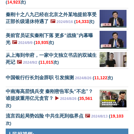
(
14,923
次)
秦刚十之八九已经在北京之外某地提前享受
正部长级退休待遇了
🖼️
(
14,333
次)
2024/9/16
美前官员证实秦刚下落 更多“战狼”内幕曝
光
🖼️
(
10,935
次)
2024/9/9
从上海到华府，一家中文独立书店的双城生
死记
🖼️
(
11,015
次)
2024/9/2
中国银行行长刘金辞职 引发揣测
(
11,122
次)
2024/8/26
中南海高层惧兵变 秦刚密告军头“不忠”？
谁提拔重用亿元贪官？
▶️
(
35,561
2024/8/26
次)
流言四起局势凶险 中共生死到临界点
🖼️
(
19,103
2024/8/13
次)