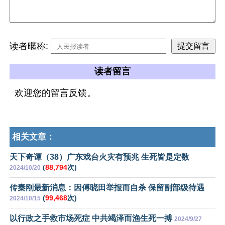
读者暱称:
读者留言
欢迎您的留言反馈。
相关文章：
天下奇谭（38）广东戏台火灾有预兆 生死皆是定数
(
88,794
次)
2024/10/20
传秦刚最新消息：因傅晓田举报而自杀 保留副部级待遇
(
99,468
次)
2024/10/15
以行政之手救市场死症 中共竭泽而渔生死一搏
2024/9/27