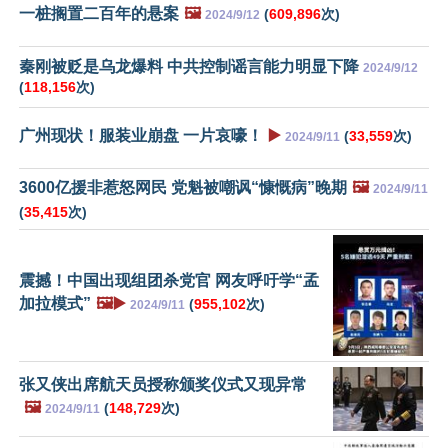
一桩搁置二百年的悬案
🖼️
(
609,896
次)
2024/9/12
秦刚被贬是乌龙爆料 中共控制谣言能力明显下降
2024/9/12
(
118,156
次)
广州现状！服装业崩盘 一片哀嚎！
▶️
(
33,559
次)
2024/9/11
3600亿援非惹怒网民 党魁被嘲讽“慷慨病”晚期
🖼️
2024/9/11
(
35,415
次)
震撼！中国出现组团杀党官 网友呼吁学“孟
加拉模式”
🖼️▶️
(
955,102
次)
2024/9/11
张又侠出席航天员授称颁奖仪式又现异常
🖼️
(
148,729
次)
2024/9/11