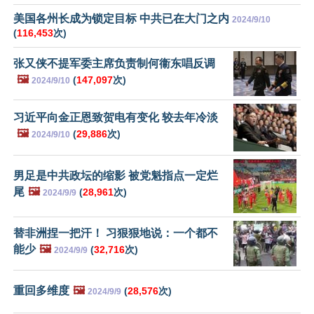
美国各州长成为锁定目标 中共已在大门之内
2024/9/10
(
116,453
次)
张又侠不提军委主席负责制何衞东唱反调
🖼️
(
147,097
次)
2024/9/10
习近平向金正恩致贺电有变化 较去年冷淡
🖼️
(
29,886
次)
2024/9/10
男足是中共政坛的缩影 被党魁指点一定烂
尾
🖼️
(
28,961
次)
2024/9/9
替非洲捏一把汗！ 习狠狠地说：一个都不
能少
🖼️
(
32,716
次)
2024/9/9
重回多维度
🖼️
(
28,576
次)
2024/9/9